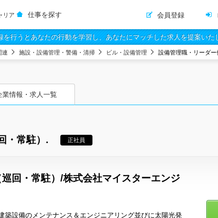
仕事を探す
会員登録
ャリア
録を行うとあなたの行動を学習し、あなたにマッチした求人を提案いた
関連
施設・設備管理・警備・清掃
ビル・設備管理
設備管理職・リーダー
企業情報・求人一覧
回・常駐）.
正社員
巡回・常駐）/株式会社マイスターエンジ
建築設備のメンテナンス＆エンジニアリング並びに太陽光発