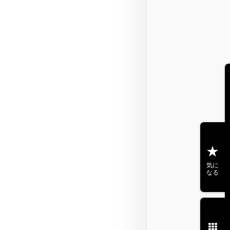
気に
なる