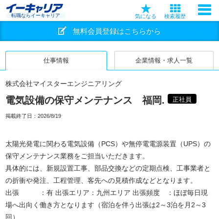
転職ならイーキャリア
気になる
検索履歴
無料会員登録はこちらから
仕事情報
企業情報・求人一覧
株式会社マイスターエンジニアリング
電気設備の保守メンテナンス 福岡.
正社員
掲載終了日：
2026/8/19
太陽光発電に関わる電気設備（PCS）や無停電電源装置（UPS）の
保守メンテナンス業務をご担当いただきます。
具体的には、新規設置工事、部品交換などの定期点検、工事業者と
の折衝や発注、工程管理、客先への見積作成などとなります。
出張 ：有 出張エリア：九州エリア 出張頻度 ：ほぼ毎日現
場へ出向く働き方となります（宿泊を伴う出張は2～3泊を月2～3
回）