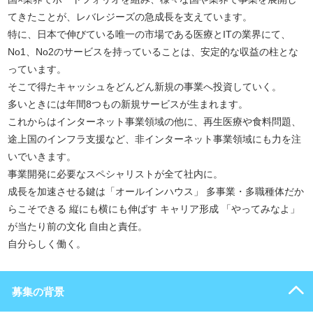
てきたことが、レバレジーズの急成長を支えています。
特に、日本で伸びている唯一の市場である医療とITの業界にて、
No1、No2のサービスを持っていることは、安定的な収益の柱とな
っています。
そこで得たキャッシュをどんどん新規の事業へ投資していく。
多いときには年間8つもの新規サービスが生まれます。
これからはインターネット事業領域の他に、再生医療や食料問題、
途上国のインフラ支援など、非インターネット事業領域にも力を注
いでいきます。
事業開発に必要なスペシャリストが全て社内に。
成長を加速させる鍵は「オールインハウス」 多事業・多職種体だか
らこそできる 縦にも横にも伸ばす キャリア形成 「やってみなよ」
が当たり前の文化 自由と責任。
自分らしく働く。
募集の背景