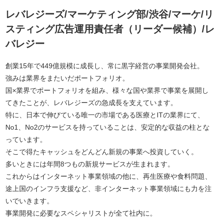
レバレジーズ/マーケティング部/渋谷/マーケ/リ
スティング広告運用責任者（リーダー候補）/レ
バレジー
創業15年で449億規模に成長し、常に黒字経営の事業開発会社。
強みは業界をまたいだポートフォリオ。
国×業界でポートフォリオを組み、様々な国や業界で事業を展開し
てきたことが、レバレジーズの急成長を支えています。
特に、日本で伸びている唯一の市場である医療とITの業界にて、
No1、No2のサービスを持っていることは、安定的な収益の柱とな
っています。
そこで得たキャッシュをどんどん新規の事業へ投資していく。
多いときには年間8つもの新規サービスが生まれます。
これからはインターネット事業領域の他に、再生医療や食料問題、
途上国のインフラ支援など、非インターネット事業領域にも力を注
いでいきます。
事業開発に必要なスペシャリストが全て社内に。