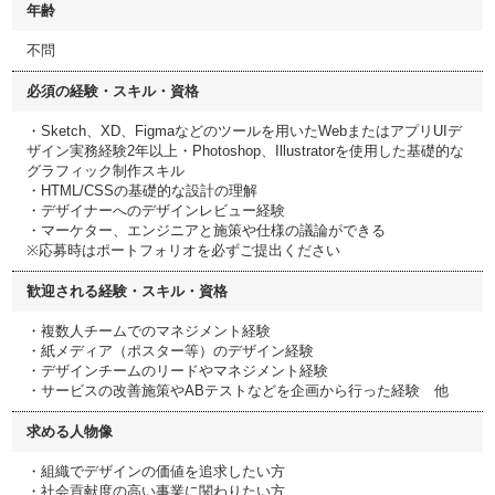
年齢
不問
必須の経験・スキル・資格
・Sketch、XD、Figmaなどのツールを用いたWebまたはアプリUIデ
ザイン実務経験2年以上・Photoshop、Illustratorを使用した基礎的な
グラフィック制作スキル
・HTML/CSSの基礎的な設計の理解
・デザイナーへのデザインレビュー経験
・マーケター、エンジニアと施策や仕様の議論ができる
※応募時はポートフォリオを必ずご提出ください
歓迎される経験・スキル・資格
・複数人チームでのマネジメント経験
・紙メディア（ポスター等）のデザイン経験
・デザインチームのリードやマネジメント経験
・サービスの改善施策やABテストなどを企画から行った経験 他
求める人物像
・組織でデザインの価値を追求したい方
・社会貢献度の高い事業に関わりたい方