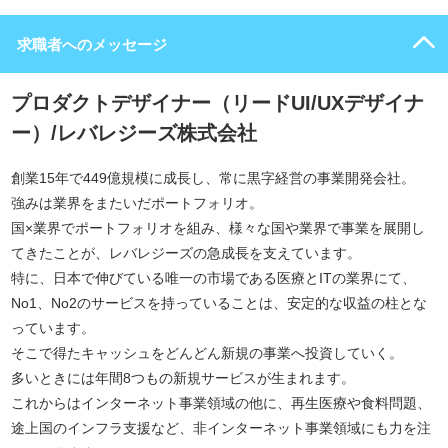
求職者へのメッセージ
プロダクトデザイナー（リードUI/UXデザイナ
ー）/レバレジーズ株式会社
創業15年で449億規模に成長し、常に黒字経営の事業開発会社。
強みは業界をまたいだポートフォリオ。
国×業界でポートフォリオを組み、様々な国や業界で事業を展開し
てきたことが、レバレジーズの急成長を支えています。
特に、日本で伸びている唯一の市場である医療とITの業界にて、
No1、No2のサービスを持っていることは、安定的な収益の柱とな
っています。
そこで得たキャッシュをどんどん新規の事業へ投資していく。
多いときには年間8つもの新規サービスが生まれます。
これからはインターネット事業領域の他に、再生医療や食料問題、
途上国のインフラ支援など、非インターネット事業領域にも力を注