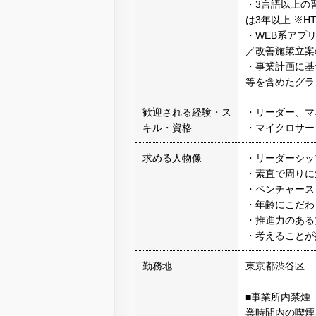
・3言語以上の
は3年以上 ※HT
・WEB系アプ
／改善施策立案
・事業計画に基
等を含めたグラ
歓迎される経験・ス
・リーダー、マ
キル・資格
・マイクロサー
求める人物像
・リーダーシッ
・素直で周りに
・ベンチャース
・年齢にこだわ
・推進力のある
・考えることが
勤務地
東京都渋谷区
■事業所内禁煙
業時間内の喫煙