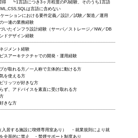
習得 ┗1言語につき3ヶ月程度のPJ経験、そのうち1言語
ML,CSS,SQLは言語に含めない
リケーションにおける要件定義／設計／試験／製造／運用
の一連の業務経験
づいたインフラ設計経験（サーバ／ストレージ／NW／DB
ンドデザイン経験
ネジメント経験
ビスアーキテクチャでの開発・運用経験
プが取れる方／一人称で主体的に動ける方
気を使える方
ピリッツが好きな方
らず、アドバイスを素直に受け取れる方
方
好きな方
（入居する施設に喫煙専用室あり） ・就業規則により就
を全面的に禁止 ・禁煙サポート制度あり