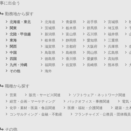
事に出会う
勤務地から探す
北海道・東北
北海道
青森県
岩手県
宮城県
関東
茨城県
栃木県
群馬県
埼玉県
北陸・甲信越
新潟県
富山県
石川県
福井県
東海
岐阜県
静岡県
愛知県
三重県
関西
滋賀県
京都府
大阪府
兵庫県
中国
鳥取県
島根県
岡山県
広島県
四国
徳島県
香川県
愛媛県
高知県
九州・沖縄
福岡県
佐賀県
長崎県
熊本県
その他
海外
職種から探す
営業
販売・サービス関連
ソフトウェア・ネットワーク関連
経営・企画・マーケティング
バックオフィス・事務関連
電気
化学・素材・医薬・食品関連
医療・福祉・介護関連
建築・土
コンサルティング・金融・不動産
フランチャイズ・公務員・団体職員
その他