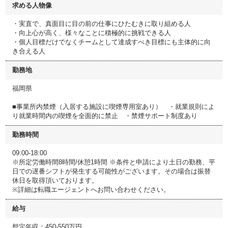
求める人物像
・実直で、真面目に目の前の仕事にひたむきに取り組める人
・向上心が高く、様々なことに積極的に挑戦できる人
・個人目標だけでなくチームとして達成すべき目標にも主体的に向
き合える人
勤務地
福岡県
■事業所内禁煙（入居する施設に喫煙専用室あり） ・就業規則によ
り就業時間内の喫煙を全面的に禁止 ・禁煙サポート制度あり
勤務時間
09:00-18:00
※所定労働時間8時間/休憩1時間 ※条件と申請により土日の勤務、平
日での遅番シフトが発生する可能性がございます。その場合は振替
休日を取得頂いております。
※詳細は転職エージェントへお問い合わせください。
給与
想定年収：450-550万円