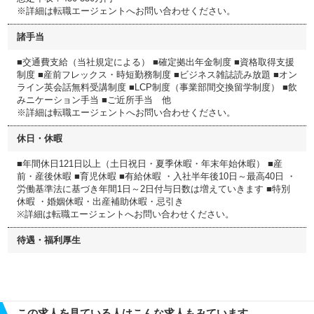
※詳細は転職エージェントへお問い合わせください。
諸手当
■交通費支給（当社規定による） ■確定拠出年金制度 ■資格取得支援
制度 ■産前フレックス・時短勤務制度 ■ビジネス雑誌読み放題 ■オン
ライン英会話無料受講制度 ■LCP制度（事業部間交換留学制度） ■飲
みニケーション手当 ■ご近所手当 他
※詳細は転職エージェントへお問い合わせください。
休日・休暇
■年間休日121日以上（土日祝日・夏季休暇・年末年始休暇） ■産
前・産後休暇 ■育児休暇 ■有給休暇 ・入社半年後10日～最高40日 ・
労働基準法に基づき年間1日～2日付与日数は増えていきます ■特別
休暇 ・婚姻休暇・出産補助休暇・忌引き
※詳細は転職エージェントへお問い合わせください。
待遇・福利厚生
この求人を見ている人はこんな求人もみています