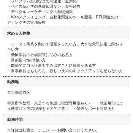
・プログラム処理などの高速化、並列化
・ベイズ統計学の基礎知識ないし実務経験
・デジタルマーケティングの基礎知識
・Webスクレイピング、自動化関連のツール開発、ETL関連のコー
ディング等の実務経験
求める人物像
・データで事業を動かす活躍をしたい方、大きな意思決定に関わり
たい方
・機械学習の社会実装に関心のある方
・目的指向性の強い方
・能動的に自ら仕事を生み出すことに興味がある方
・自学自習はもちろん、新しい技術のキャッチアップを怠らない方
勤務地
東京都渋谷区
事業所内禁煙（入居する施設に喫煙専用室あり） ・就業規則によ
り就業時間内の喫煙を全面的に禁止 ・禁煙サポート制度あり
勤務時間
※詳細は転職エージェントへお問い合わせください。