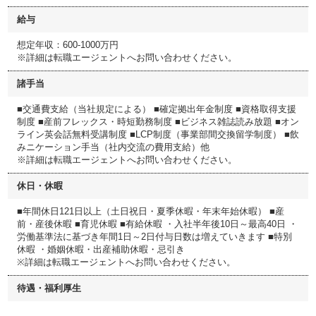
給与
想定年収：600-1000万円
※詳細は転職エージェントへお問い合わせください。
諸手当
■交通費支給（当社規定による） ■確定拠出年金制度 ■資格取得支援
制度 ■産前フレックス・時短勤務制度 ■ビジネス雑誌読み放題 ■オン
ライン英会話無料受講制度 ■LCP制度（事業部間交換留学制度） ■飲
みニケーション手当（社内交流の費用支給）他
※詳細は転職エージェントへお問い合わせください。
休日・休暇
■年間休日121日以上（土日祝日・夏季休暇・年末年始休暇） ■産
前・産後休暇 ■育児休暇 ■有給休暇 ・入社半年後10日～最高40日 ・
労働基準法に基づき年間1日～2日付与日数は増えていきます ■特別
休暇 ・婚姻休暇・出産補助休暇・忌引き
※詳細は転職エージェントへお問い合わせください。
待遇・福利厚生