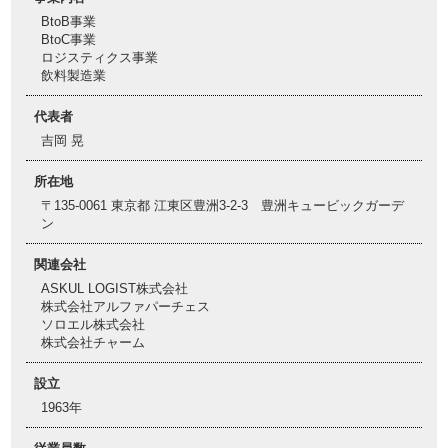
BtoB事業
BtoC事業
ロジスティクス事業
飲料製造業
代表者
吉岡 晃
所在地
〒135-0061 東京都 江東区豊洲3-2-3 豊洲キュービックガーデ
ン
関連会社
ASKUL LOGIST株式会社
株式会社アルファパーチェス
ソロエル株式会社
株式会社チャーム
設立
1963年