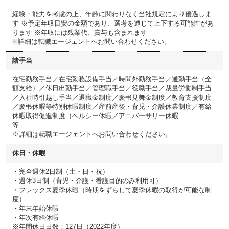
経験・能力を考慮の上、年齢に関わりなく当社規定により優遇しま
す ※予定年収目安の金額であり、選考を通じて上下する可能性があ
ります ※年収には残業代、賞与も含まれます
※詳細は転職エージェントへお問い合わせください。
諸手当
在宅勤務手当／在宅勤務設備手当／時間外勤務手当／通勤手当（全
額支給）／休日出勤手当／管理職手当／役職手当／裁量労働制手当
／入社時引越し手当／退職金制度／慶弔見舞金制度／教育支援制度
／慶弔休暇等特別休暇制度／産前産後・育児・介護休業制度／有給
休暇取得促進制度（ヘルシー休暇／アニバーサリー休暇
等
※詳細は転職エージェントへお問い合わせください。
休日・休暇
・完全週休2日制（土・日・祝）
・週休3日制（育児・介護・看護目的のみ利用可）
・フレックス夏季休暇（時期をずらして夏季休暇の取得が可能な制
度）
・年末年始休暇
・年次有給休暇
※年間休日日数：127日（2022年度）