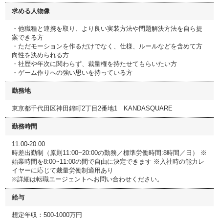
求める人物像
・他職種と連携を取り、より良い実装方法や問題解決方法を自ら提
案できる方
・ただモーションを作るだけでなく、仕様、ルールなどを含めて方
向性を決められる方
・社歴や年次に関わらず、裁量権を持たせてもらいたい方
・ゲーム作りへの強い思いを持っている方
勤務地
東京都千代田区神田錦町2丁目2番地1 KANDASQUARE
勤務時間
11:00-20:00
時差出勤制（原則11:00~20:00の勤務／標準労働時間:8時間／日） ※
始業時間を8:00~11:00の間で自由に決定できます ※入社時の能力レ
イヤーに応じて裁量労働制適用あり
※詳細は転職エージェントへお問い合わせください。
給与
想定年収：500-1000万円