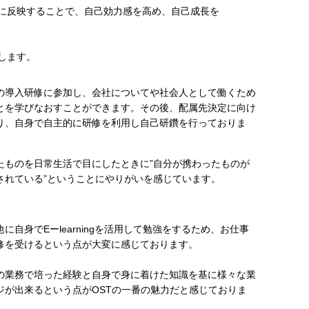
に反映することで、自己効力感を高め、自己成長を
します。
の導入研修に参加し、会社についてや社会人として働くため
とを学びなおすことができます。その後、配属先決定に向け
り、自身で自主的に研修を利用し自己研鑽を行っておりま
たものを日常生活で目にしたときに”自分が携わったものが
されている”ということにやりがいを感じています。
に自身でEーlearningを活用して勉強をするため、お仕事
修を受けるという点が大変に感じております。
の業務で培った経験と自身で身に着けた知識を基に様々な業
ジが出来るという点がOSTの一番の魅力だと感じておりま