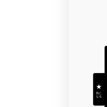
気に
なる