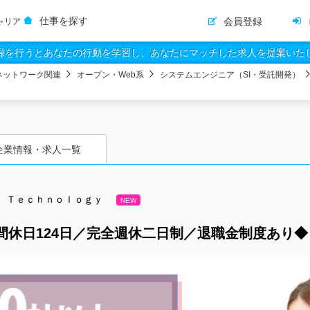
仕事を探す
会員登録
ャリア
録を行うとあなたの行動を学習し、あなたにマッチした求人を提案いた
ネットワーク関連
オープン・Web系
システムエンジニア（SI・受託開発）
企業情報・求人一覧
 Ｔｅｃｈｎｏｌｏｇｙ
NEW
間休日124日／完全週休二日制／退職金制度あり◆