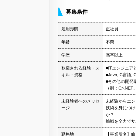
募集条件
雇用形態
正社員
年齢
不問
学歴
高卒以上
歓迎される経験・ス
■ITエンジニ
キル・資格
■Java, C言語
■その他の開発
（例：C♯.NET、
未経験者へのメッセ
未経験からエン
ージ
技術を身につけ
か？
挑戦を全力でサ
勤務地
【事業所名】仙