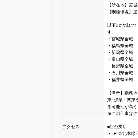
【所在地】宮城県
【喫煙環境】屋
以下の地域にて
す。
・宮城県全域
・福島県全域
・新潟県全域
・富山県全域
・長野県全域
・石川県全域
・福井県全域
【備考】勤務地
東北6県・関東
る可能性が高く
※この仕事はク
アクセス
■仙台支店
・JR 東北本線