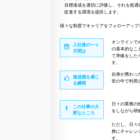
目標達成を適切に評価し、それを処遇
促進する環境を提供します。
様々な制度でキャリアをフォローアップ
オンラインで
入社後の一ヶ
の基本的なこ
月間は
て準備をした
す。
自身が携わっ
達成感を感じ
世の中で利用
る瞬間
日々の業務の他
この仕事の大
をしながら研
変なところ
ただし、日々
務にチャレン
す。