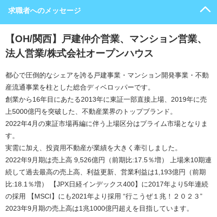
求職者へのメッセージ
【OH/関西】戸建仲介営業、マンション営業、
法人営業/株式会社オープンハウス
都心で圧倒的なシェアを誇る戸建事業・マンション開発事業・不動
産流通事業を柱とした総合ディベロッパーです。
創業から16年目にあたる2013年に東証一部直接上場、2019年に売
上5000億円を突破した、不動産業界のトップブランド。
2022年4月の東証市場再編に伴う上場区分はプライム市場となりま
す。
実需に加え、投資用不動産が業績を大きく牽引しました。
2022年9月期は売上高 9,526億円（前期比:17.5％増） 上場来10期連
続して過去最高の売上高、利益更新、営業利益は1,193億円（前期
比:18.1％増） 【JPX日経インデックス400】に2017年より5年連続
の採用 【MSCI】にも2021年より採用 “行こうぜ１兆！２０２３”
2023年9月期の売上高は1兆1000億円超えを目指しています。