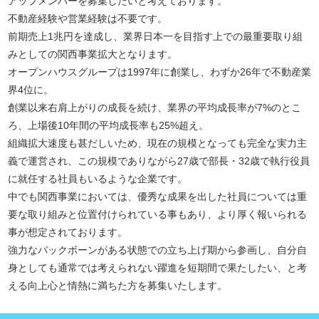
アップメンバーを募集したいと考えております。
不動産経験や営業経験は不要です。
前期売上1兆円を達成し、業界日本一を目指す上での最重要取り組
みとしての関西事業拡大となります。
オープンハウスグループは1997年に創業し、わずか26年で不動産業
界4位に。
創業以来右肩上がりの成長を続け、業界の平均成長率が7%のとこ
ろ、上場後10年間の平均成長率も25%超え。
組織拡大速度も甚だしいため、現在の規模となっても完全な実力主
義で運営され、この規模でありながら27歳で部長・32歳で執行役員
に就任する社員もいるような企業です。
中でも関西事業においては、優秀な成果を出した社員については重
要な取り組みと位置付けられている事もあり、より厚く報いられる
事が想定されております。
強力なバックボーンがある状態での立ち上げ期から参画し、自分自
身としても通常では考えられない躍進を短期間で果たしたい、と考
える向上心と情熱に満ちた方を募集いたします。