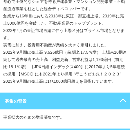
都心で圧倒的なシェアを誇る戸建事業・マンション開発事業・不動
産流通事業を柱とした総合ディベロッパーです。
創業から16年目にあたる2013年に東証一部直接上場、2019年に売
上5000億円を突破した、不動産業界のトップブランド。
2022年4月の東証市場再編に伴う上場区分はプライム市場となりま
す。
実需に加え、投資用不動産が業績を大きく牽引しました。
2022年9月期は売上高 9,526億円（前期比:17.5％増） 上場来10期連
続して過去最高の売上高、利益更新、営業利益は1,193億円（前期
比:18.1％増） 【JPX日経インデックス400】に2017年より5年連続
の採用 【MSCI】にも2021年より採用 “行こうぜ１兆！２０２３”
2023年9月期の売上高は1兆1000億円超えを目指しています。
募集の背景
事業拡大のための増員募集です。