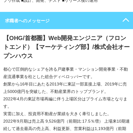
プリ作成 ■設計、開発、テスト ■リリース後の運用
求職者へのメッセージ
【OHG/首都圏】Web開発エンジニア（フロン
トエンド）【マーケティング部】/株式会社オー
プンハウス
都心で圧倒的なシェアを誇る戸建事業・マンション開発事業・不動
産流通事業を柱とした総合ディベロッパーです。
創業から16年目にあたる2013年に東証一部直接上場、2019年に売
上5000億円を突破した、不動産業界のトップブランド。
2022年4月の東証市場再編に伴う上場区分はプライム市場となりま
す。
実需に加え、投資用不動産が業績を大きく牽引しました。
2022年9月期は売上高 9,526億円（前期比:17.5％増） 上場来10期連
続して過去最高の売上高、利益更新、営業利益は1,193億円（前期