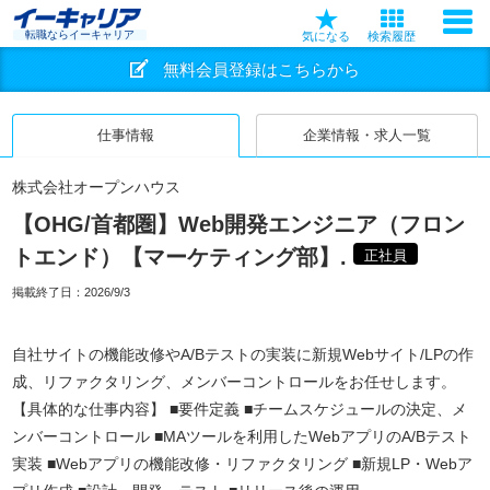
転職ならイーキャリア
気になる
検索履歴
無料会員登録はこちらから
仕事情報
企業情報・求人一覧
株式会社オープンハウス
【OHG/首都圏】Web開発エンジニア（フロン
トエンド）【マーケティング部】.
正社員
掲載終了日：
2026/9/3
自社サイトの機能改修やA/Bテストの実装に新規Webサイト/LPの作
成、リファクタリング、メンバーコントロールをお任せします。
【具体的な仕事内容】 ■要件定義 ■チームスケジュールの決定、メ
ンバーコントロール ■MAツールを利用したWebアプリのA/Bテスト
実装 ■Webアプリの機能改修・リファクタリング ■新規LP・Webア