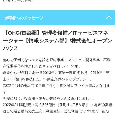
社内リソース管理
求職者へのメッセージ
【OHG/首都圏】管理者候補／ITサービスマネ
ージャー【情報システム部】/株式会社オープン
ハウス
都心で圧倒的なシェアを誇る戸建事業・マンション開発事業・不動
産流通事業を柱とした総合ディベロッパーです。
創業から16年目にあたる2013年に東証一部直接上場、2019年に売
上5000億円を突破した、不動産業界のトップブランド。
2022年4月の東証市場再編に伴う上場区分はプライム市場となりま
す。
実需に加え、投資用不動産が業績を大きく牽引しました。
2022年9月期は売上高 9,526億円（前期比:17.5％増） 上場来10期連
続して過去最高の売上高、利益更新、営業利益は1,193億円（前期