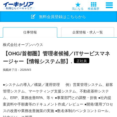
転職ならイーキャリア
気になる
検索履歴
無料会員登録はこちらから
仕事情報
企業情報・求人一覧
株式会社オープンハウス
【OHG/首都圏】管理者候補／ITサービスマネ
ージャー【情報システム部】.
正社員
掲載終了日：
2026/9/3
●システムの導入／構築／運用管理 例）営業管理システム、顧客
管理システム、マーケティング支援システム、不動産基幹システ
ム、ERP、業務改善RPA、等々 ●事業部門との調整・折衝 ●社内提
案資料や手順書等のドキュメント作成／レビュー ●開発/運用プロセ
スの改善や業務改善施策の実施 ●数名体制のベンタコントロール、