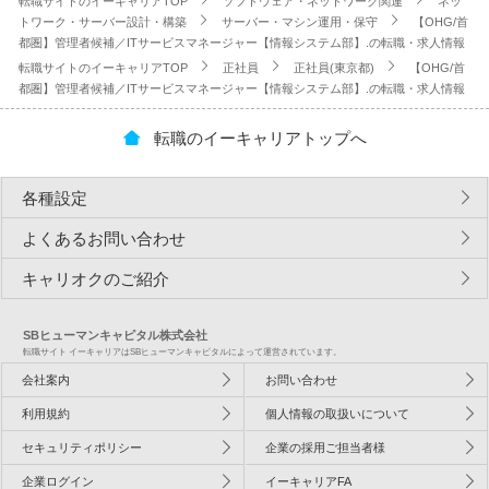
転職サイトのイーキャリアTOP
ソフトウェア・ネットワーク関連
ネッ
トワーク・サーバー設計・構築
サーバー・マシン運用・保守
【OHG/首
都圏】管理者候補／ITサービスマネージャー【情報システム部】.の転職・求人情報
転職サイトのイーキャリアTOP
正社員
正社員(東京都)
【OHG/首
都圏】管理者候補／ITサービスマネージャー【情報システム部】.の転職・求人情報
転職のイーキャリアトップへ
各種設定
よくあるお問い合わせ
キャリオクのご紹介
SBヒューマンキャピタル株式会社
転職サイト イーキャリアはSBヒューマンキャピタルによって運営されています。
会社案内
お問い合わせ
利用規約
個人情報の取扱いについて
セキュリティポリシー
企業の採用ご担当者様
企業ログイン
イーキャリアFA