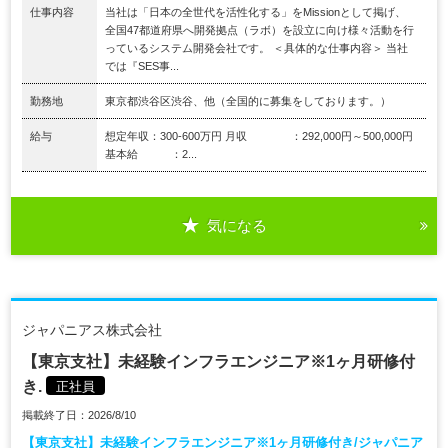
仕事内容
当社は「日本の全世代を活性化する」をMissionとして掲げ、
全国47都道府県へ開発拠点（ラボ）を設立に向け様々活動を行
っているシステム開発会社です。 ＜具体的な仕事内容＞ 当社
では『SES事...
勤務地
東京都渋谷区渋谷、他（全国的に募集をしております。）
給与
想定年収：300-600万円 月収 ：292,000円～500,000円
基本給 ：2...
気になる
ジャパニアス株式会社
【東京支社】未経験インフラエンジニア※1ヶ月研修付
き.
正社員
掲載終了日：2026/8/10
【東京支社】未経験インフラエンジニア※1ヶ月研修付き/ジャパニア