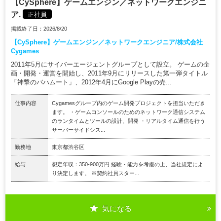
【CySphere】ゲームエンジン／ネットワークエンジニ
ア.
正社員
掲載終了日：2026/8/20
【CySphere】ゲームエンジン／ネットワークエンジニア/株式会社
Cygames
2011年5月にサイバーエージェントグループとして設立。 ゲームの企
画・開発・運営を開始し、2011年9月にリリースした第一弾タイトル
「神撃のバハムート」、2012年4月にGoogle Playの売...
仕事内容
Cygamesグループ内のゲーム開発プロジェクトを担当いただき
ます。 ・ゲームコンソールのためのネットワーク通信システム
のランタイムとツールの設計、開発 ・リアルタイム通信を行う
サーバーサイドシス...
勤務地
東京都渋谷区
給与
想定年収：350-900万円 経験・能力を考慮の上、当社規定によ
り決定します。 ※契約社員スター...
気になる