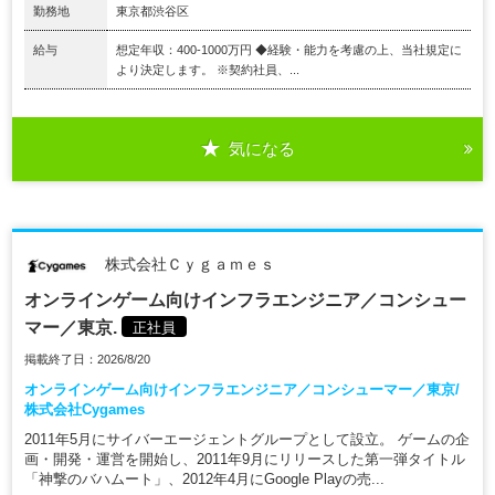
勤務地
東京都渋谷区
給与
想定年収：400-1000万円 ◆経験・能力を考慮の上、当社規定に
より決定します。 ※契約社員、...
気になる
株式会社Ｃｙｇａｍｅｓ
オンラインゲーム向けインフラエンジニア／コンシュー
マー／東京.
正社員
掲載終了日：2026/8/20
オンラインゲーム向けインフラエンジニア／コンシューマー／東京/
株式会社Cygames
2011年5月にサイバーエージェントグループとして設立。 ゲームの企
画・開発・運営を開始し、2011年9月にリリースした第一弾タイトル
「神撃のバハムート」、2012年4月にGoogle Playの売...