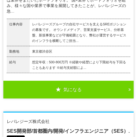
は業界をまたいだポートフォリオ。 国×業界でポートフォリオを組
み、様々な国や業界で事業を展開してきたことが、レバレジーズの
急...
仕事内容
レバレジーズグループの自社サービスを支えるSREポジション
の募集です。 オウンドメディア、営業支援サービス、分析基
盤、新規事業などが守備範囲となり、弊社が運営するサービス
のインフラを横断してご担当...
勤務地
東京都渋谷区
給与
想定年収：500-800万円 ※経験や経歴により下限給与を下回る
こともあります ※給与支給額によ...
気になる
レバレジーズ株式会社
SES開発部/首都圏内/開発/インフラエンジニア（SES）.