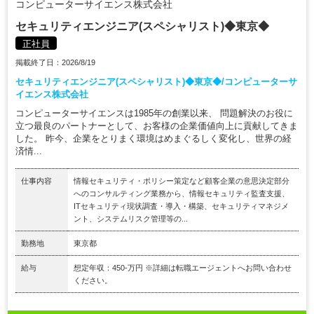
コンピューターサイエンス株式会社
セキュリティエンジニア(スペシャリスト)◆東京◆
正社員
掲載終了日：2026/8/19
セキュリティエンジニア(スペシャリスト)◆東京◆/コンピューターサ
イエンス株式会社
コンピューターサイエンスは1985年の創業以来、 問題解決のお役に
立つ最良のパートナーとして、お客様の企業価値向上に貢献してきま
した。 昨今、企業をとりまく環境はめまぐるしく変化し、世界の経
済情...
仕事内容
情報セキュリティ・ポリシー策定など顧客企業の意思決定部分
へのコンサルティング業務から、情報セキュリティ監査支援、
ITセキュリティ現状調査・導入・構築、セキュリティマネジメ
ント、システムリスク管理等の...
勤務地
東京都
給与
想定年収：450-万円 ※詳細は転職エージェントへお問い合わせ
ください。