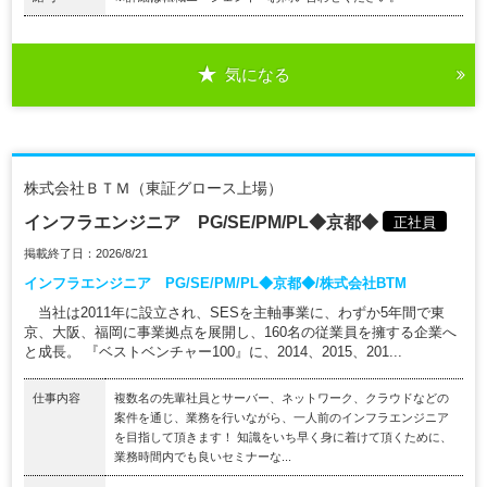
気になる
株式会社ＢＴＭ（東証グロース上場）
インフラエンジニア PG/SE/PM/PL◆京都◆
正社員
掲載終了日：2026/8/21
インフラエンジニア PG/SE/PM/PL◆京都◆/株式会社BTM
当社は2011年に設立され、SESを主軸事業に、わずか5年間で東
京、大阪、福岡に事業拠点を展開し、160名の従業員を擁する企業へ
と成長。 『ベストベンチャー100』に、2014、2015、201...
仕事内容
複数名の先輩社員とサーバー、ネットワーク、クラウドなどの
案件を通じ、業務を行いながら、一人前のインフラエンジニア
を目指して頂きます！ 知識をいち早く身に着けて頂くために、
業務時間内でも良いセミナーな...