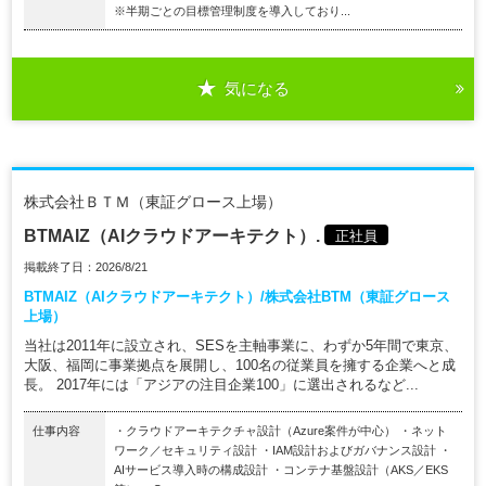
※半期ごとの目標管理制度を導入しており...
気になる
株式会社ＢＴＭ（東証グロース上場）
BTMAIZ（AIクラウドアーキテクト）.
正社員
掲載終了日：2026/8/21
BTMAIZ（AIクラウドアーキテクト）/株式会社BTM（東証グロース
上場）
当社は2011年に設立され、SESを主軸事業に、わずか5年間で東京、
大阪、福岡に事業拠点を展開し、100名の従業員を擁する企業へと成
長。 2017年には「アジアの注目企業100」に選出されるなど...
仕事内容
・クラウドアーキテクチャ設計（Azure案件が中心） ・ネット
ワーク／セキュリティ設計 ・IAM設計およびガバナンス設計 ・
AIサービス導入時の構成設計 ・コンテナ基盤設計（AKS／EKS