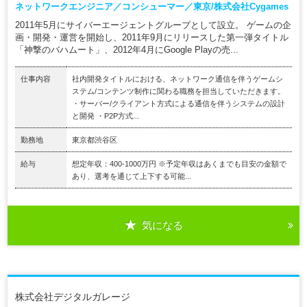
ネットワークエンジニア／コンシューマー／東京/株式会社Cygames
2011年5月にサイバーエージェントグループとして設立。 ゲームの企
画・開発・運営を開始し、2011年9月にリリースした第一弾タイトル
「神撃のバハムート」、2012年4月にGoogle Playの売...
仕事内容
社内開発タイトルにおける、ネットワーク通信を伴うゲームシ
ステム/コンテンツ制作に関わる職務を担当していただきます。
・サーバー/クライアント方式による通信を伴うシステムの設計
と開発 ・P2P方式...
勤務地
東京都渋谷区
給与
想定年収：400-1000万円 ※予定年収はあくまでも目安の金額で
あり、選考を通じて上下する可能...
気になる
株式会社デジタルガレージ