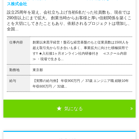
ス株式会社
設立25周年を迎え、会社立ち上げ当初6名だった社員数も、現在では
290倍以上にまで拡大。 創業当時からお客様と厚い信頼関係を築くこ
とを大切にしてきたこともあり、依頼されるプロジェクトは増加し、
全国...
仕事内容
創業以来黒字経営！盤石な経営基盤のもと従業員数は1500人を
超え取引先から引き合いも多く、事業拡大に向けた積極採用で
す!! ★入社後1ヶ月オンライン社内研修付き ≪スクール内容
≫ ・現場で生きる...
勤務地
東京都
給与
【実際の給与例】 年収900万円 ／ 37歳 エンジニア職 経験10年
年収600万円 ／ 32歳...
気になる