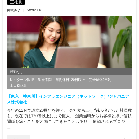
正社員
掲載終了日：2026/8/10
転勤なし
U・Iターン歓迎
学歴不問
年間休日120日以上
完全週休2日制
土日祝休み
【東京・神奈川】インフラエンジニア（ネットワーク）/ジャパニア
ス株式会社
今年の12月で設立20周年を迎え、 会社立ち上げ当初6名だった社員数
も、現在では120倍以上にまで拡大。 創業当時からお客様と厚い信頼
関係を築くことを大切にしてきたこともあり、 依頼されるプロジ
ェ...