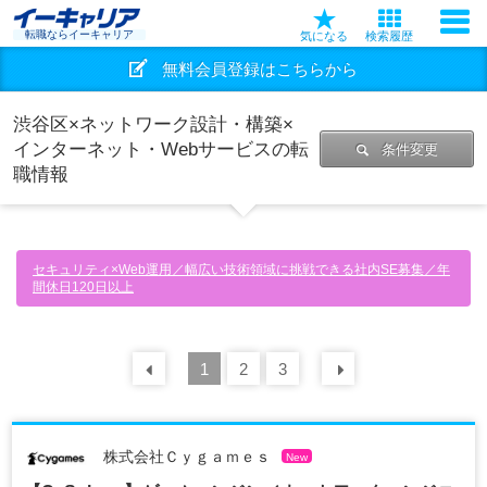
転職ならイーキャリア
気になる
検索履歴
無料会員登録はこちらから
渋谷区×ネットワーク設計・構築×
インターネット・Webサービスの転
条件変更
職情報
セキュリティ×Web運用／幅広い技術領域に挑戦できる社内SE募集／年
間休日120日以上
前の
1
30
2
件
3
次の
30
件
株式会社Ｃｙｇａｍｅｓ
New