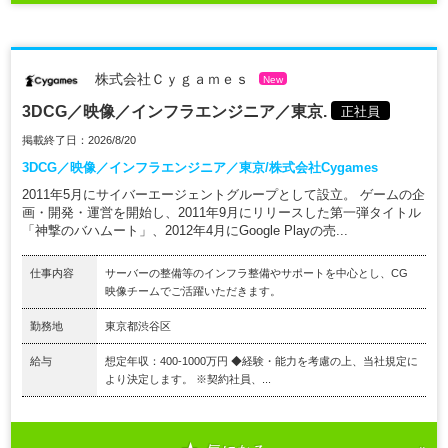
株式会社Ｃｙｇａｍｅｓ
New
3DCG／映像／インフラエンジニア／東京.
正社員
掲載終了日：2026/8/20
3DCG／映像／インフラエンジニア／東京/株式会社Cygames
2011年5月にサイバーエージェントグループとして設立。 ゲームの企
画・開発・運営を開始し、2011年9月にリリースした第一弾タイトル
「神撃のバハムート」、2012年4月にGoogle Playの売...
仕事内容
サーバーの整備等のインフラ整備やサポートを中心とし、CG
映像チームでご活躍いただきます。
勤務地
東京都渋谷区
給与
想定年収：400-1000万円 ◆経験・能力を考慮の上、当社規定に
より決定します。 ※契約社員、...