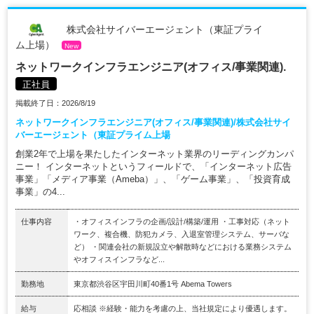
株式会社サイバーエージェント（東証プライ
ム上場）
New
ネットワークインフラエンジニア(オフィス/事業関連).
正社員
掲載終了日：2026/8/19
ネットワークインフラエンジニア(オフィス/事業関連)/株式会社サイ
バーエージェント（東証プライム上場
創業2年で上場を果たしたインターネット業界のリーディングカンパ
ニー！ インターネットというフィールドで、「インターネット広告
事業」「メディア事業（Ameba）」、「ゲーム事業」、「投資育成
事業」の4...
仕事内容
・オフィスインフラの企画/設計/構築/運用 ・工事対応（ネット
ワーク、複合機、防犯カメラ、入退室管理システム、サーバな
ど） ・関連会社の新規設立や解散時などにおける業務システム
やオフィスインフラなど...
勤務地
東京都渋谷区宇田川町40番1号 Abema Towers
給与
応相談 ※経験・能力を考慮の上、当社規定により優遇します。