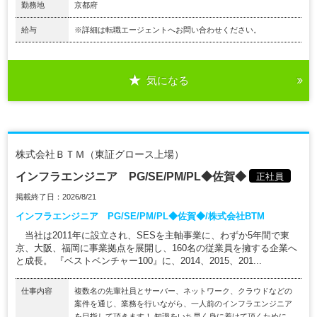
勤務地
京都府
給与
※詳細は転職エージェントへお問い合わせください。
気になる
株式会社ＢＴＭ（東証グロース上場）
インフラエンジニア PG/SE/PM/PL◆佐賀◆
正社員
掲載終了日：2026/8/21
インフラエンジニア PG/SE/PM/PL◆佐賀◆/株式会社BTM
当社は2011年に設立され、SESを主軸事業に、わずか5年間で東
京、大阪、福岡に事業拠点を展開し、160名の従業員を擁する企業へ
と成長。 『ベストベンチャー100』に、2014、2015、201...
仕事内容
複数名の先輩社員とサーバー、ネットワーク、クラウドなどの
案件を通じ、業務を行いながら、一人前のインフラエンジニア
を目指して頂きます！ 知識をいち早く身に着けて頂くために、