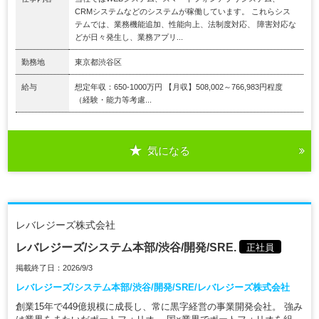
CRMシステムなどのシステムが稼働しています。 これらシス
テムでは、業務機能追加、性能向上、法制度対応、 障害対応な
どが日々発生し、業務アプリ...
勤務地
東京都渋谷区
給与
想定年収：650-1000万円 【月収】508,002～766,983円程度
（経験・能力等考慮...
気になる
レバレジーズ株式会社
レバレジーズ/システム本部/渋谷/開発/SRE.
正社員
掲載終了日：2026/9/3
レバレジーズ/システム本部/渋谷/開発/SRE/レバレジーズ株式会社
創業15年で449億規模に成長し、常に黒字経営の事業開発会社。 強み