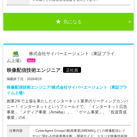
気になる
株式会社サイバーエージェント（東証プライ
ム上場）
New
映像配信技術エンジニア.
正社員
掲載終了日：2026/8/19
映像配信技術エンジニア/株式会社サイバーエージェント（東証プラ
イム上場）
創業2年で上場を果たしたインターネット業界のリーディングカンパ
ニー！ インターネットというフィールドで、「インターネット広告
事業」「メディア事業（Ameba）」、「ゲーム事業」、「投資育成
事業」の4...
仕事内容
・CyberAgent Groupの動画事業(ABEMAなど) の映像配信レイ
ヤーに関わる技術業務全般 ・開発サイド、スタジオ映像技術側