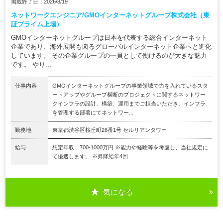
掲載終了日：2026/8/19
ネットワークエンジニア/GMOインターネットグループ株式会社（東
証プライム上場）
GMOインターネットグループは日本を代表する総合インターネット
企業であり、海外展開も図るグローバルインターネット企業へと進化
しています。 その企業グループの一員として働けるのが大きな魅力
です。 やり...
仕事内容
GMOインターネットグループの事業領域で力を入れているスタ
ートアップやグループ横断のプロジェクトに関するネットワー
クインフラの設計、構築、運用までご担当いただき、インフラ
を管理する部署にてネットワー...
勤務地
東京都渋谷区桜丘町26番1号 セルリアンタワー
給与
想定年収：700-1000万円 ※能力や経験等を考慮し、当社規定に
て優遇します。 ※昇降給年4回...
気になる