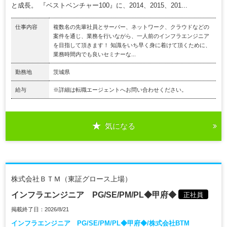
と成長。 『ベストベンチャー100』に、2014、2015、201...
仕事内容
複数名の先輩社員とサーバー、ネットワーク、クラウドなどの
案件を通じ、業務を行いながら、一人前のインフラエンジニア
を目指して頂きます！ 知識をいち早く身に着けて頂くために、
業務時間内でも良いセミナーな...
勤務地
茨城県
給与
※詳細は転職エージェントへお問い合わせください。
気になる
株式会社ＢＴＭ（東証グロース上場）
インフラエンジニア PG/SE/PM/PL◆甲府◆
正社員
掲載終了日：2026/8/21
インフラエンジニア PG/SE/PM/PL◆甲府◆/株式会社BTM