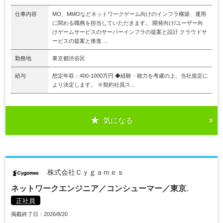
仕事内容
MO、MMOなどネットワークゲーム向けのインフラ構築、運用
に関わる職務を担当していただきます。 開発向け/ユーザー向
けゲームサービスのサーバーインフラの提案と設計 クラウドサ
ービスの提案と推進 ...
勤務地
東京都渋谷区
給与
想定年収：400-1000万円 ◆経験・能力を考慮の上、当社規定に
より決定します。 ※契約社員ス...
気になる
株式会社Ｃｙｇａｍｅｓ
ネットワークエンジニア／コンシューマー／東京.
正社員
掲載終了日：2026/8/20