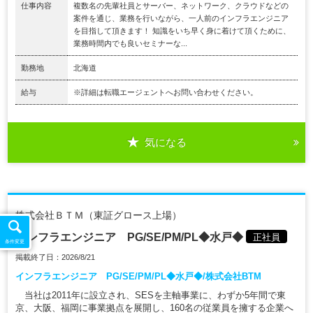
仕事内容
複数名の先輩社員とサーバー、ネットワーク、クラウドなどの
案件を通じ、業務を行いながら、一人前のインフラエンジニア
を目指して頂きます！ 知識をいち早く身に着けて頂くために、
業務時間内でも良いセミナーな...
勤務地
北海道
給与
※詳細は転職エージェントへお問い合わせください。
気になる
株式会社ＢＴＭ（東証グロース上場）
インフラエンジニア PG/SE/PM/PL◆水戸◆
正社員
条件変更
掲載終了日：2026/8/21
インフラエンジニア PG/SE/PM/PL◆水戸◆/株式会社BTM
当社は2011年に設立され、SESを主軸事業に、わずか5年間で東
京、大阪、福岡に事業拠点を展開し、160名の従業員を擁する企業へ