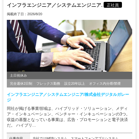
インフラエンジニア／システムエンジニア.
正社員
掲載終了日：2026/8/20
土日祝休み
完全週休2日制
フレックス勤務
設立20年以上
オフィス内分煙/禁煙
インフラエンジニア／システムエンジニア/株式会社デジタルガレー
ジ
同社が掲げる事業領域は、ハイブリッド・ソリューション、メディ
ア・インキュベーション、ベンチャー・インキュベーションの3つ。
収益の基盤となっている事業は、広告・プロモーションと電子決済
だ。 ハイブリ...
仕事内容
当社ではWEBシステム、スマートフォンアプリシステム、