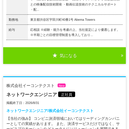
との映像配信技術開発 ・動画伝送技術のテクニカルサポート
・配...
勤務地
東京都渋谷区宇田川町40番1号 Abema Towers
給与
応相談 ※経験・能力を考慮の上、当社規定により優遇します。
※半期ごとの目標管理制度を導入しており...
気になる
株式会社イーコンテクスト
New
ネットワークエンジニア
正社員
掲載終了日：2026/8/31
ネットワークエンジニア/株式会社イーコンテクスト
【当社の強み】 コンビニ決済領域においてはリーディングカンパニ
ーとしての実績があります。 また、決済サービスだけではなく、サ
ービスプロモーションなどトータルにソリューションを展開できる