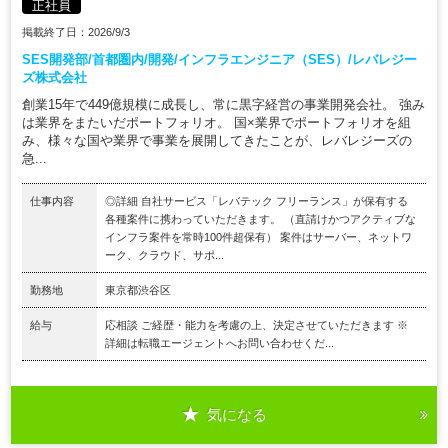
正社員
掲載終了日：2026/9/3
SES開発部/首都圏内/開発/インフラエンジニア（SES）/レバレジー
ズ株式会社
創業15年で449億規模に成長し、常に黒字経営の事業開発会社。 強み
は業界をまたいだポートフォリオ。 国×業界でポートフォリオを組
み、様々な国や業界で事業を展開してきたことが、レバレジーズの
急...
仕事内容
◎詳細 自社サービス「レバテック フリーランス」が保有する
各種案件に携わっていただきます。 （直請けかつアクティブな
インフラ案件を常時100件超保有） 案件はサーバー、ネットワ
ーク、クラウド、サポ...
勤務地
東京都渋谷区
給与
応相談 ご経歴・能力を考慮の上、決定させていただきます ※
詳細は転職エージェントへお問い合わせくだ...
気になる