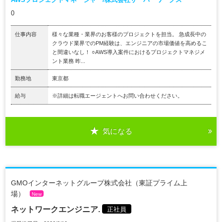
0
仕事内容
様々な業種・業界のお客様のプロジェクトを担当。 急成長中の
クラウド業界でのPM経験は、エンジニアの市場価値を高めるこ
と間違いなし！ ○AWS導入案件におけるプロジェクトマネジメ
ント業務 昨...
勤務地
東京都
給与
※詳細は転職エージェントへお問い合わせください。
気になる
GMOインターネットグループ株式会社（東証プライム上
場）
New
ネットワークエンジニア.
正社員