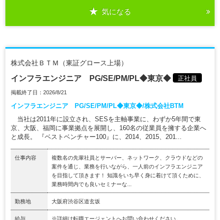
気になる
株式会社ＢＴＭ（東証グロース上場）
インフラエンジニア PG/SE/PM/PL◆東京◆
正社員
掲載終了日：2026/8/21
インフラエンジニア PG/SE/PM/PL◆東京◆/株式会社BTM
当社は2011年に設立され、SESを主軸事業に、わずか5年間で東
京、大阪、福岡に事業拠点を展開し、160名の従業員を擁する企業へ
と成長。 『ベストベンチャー100』に、2014、2015、201...
仕事内容
複数名の先輩社員とサーバー、ネットワーク、クラウドなどの
案件を通じ、業務を行いながら、一人前のインフラエンジニア
を目指して頂きます！ 知識をいち早く身に着けて頂くために、
業務時間内でも良いセミナーな...
勤務地
大阪府渋谷区道玄坂
給与
※詳細は転職エージェントへお問い合わせください。