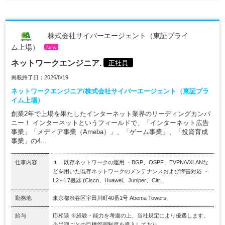
株式会社サイバーエージェント（東証プライ
ム上場）
New
ネットワークエンジニア.
正社員
掲載終了日：2026/8/19
ネットワークエンジニア/株式会社サイバーエージェント（東証プラ
イム上場）
創業2年で上場を果たしたインターネット業界のリーディングカンパ
ニー！ インターネットというフィールドで、「インターネット広告
事業」「メディア事業（Ameba）」、「ゲーム事業」、「投資育成
事業」の4...
仕事内容
１．既存ネットワークの運用 ・BGP、OSPF、EVPN/VXLANな
どを用いた既存ネットワークのメンテナンスおよび障害対応 ・
L2～L7機器 (Cisco、Huawei、Juniper、Citr...
勤務地
東京都渋谷区宇田川町40番1号 Abema Towers
給与
応相談 ※経験・能力を考慮の上、当社規定により優遇します。
※半期ごとの目標管理制度を導入しており...