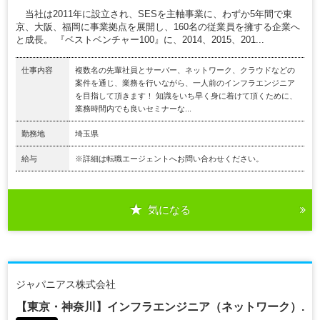
当社は2011年に設立され、SESを主軸事業に、わずか5年間で東
京、大阪、福岡に事業拠点を展開し、160名の従業員を擁する企業へ
と成長。 『ベストベンチャー100』に、2014、2015、201...
仕事内容
複数名の先輩社員とサーバー、ネットワーク、クラウドなどの
案件を通じ、業務を行いながら、一人前のインフラエンジニア
を目指して頂きます！ 知識をいち早く身に着けて頂くために、
業務時間内でも良いセミナーな...
勤務地
埼玉県
給与
※詳細は転職エージェントへお問い合わせください。
気になる
ジャパニアス株式会社
【東京・神奈川】インフラエンジニア（ネットワーク）.