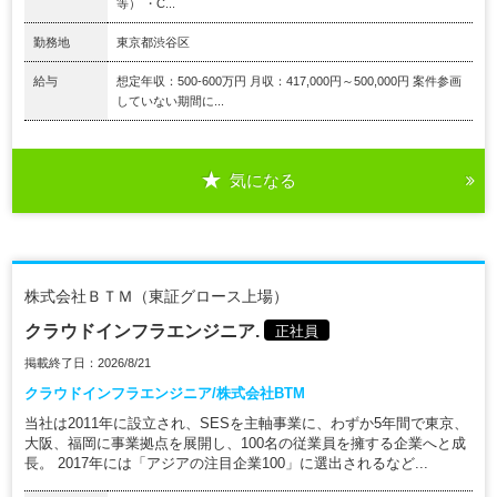
等） ・C...
勤務地
東京都渋谷区
給与
想定年収：500-600万円 月収：417,000円～500,000円 案件参画
していない期間に...
気になる
株式会社ＢＴＭ（東証グロース上場）
クラウドインフラエンジニア.
正社員
掲載終了日：2026/8/21
クラウドインフラエンジニア/株式会社BTM
当社は2011年に設立され、SESを主軸事業に、わずか5年間で東京、
大阪、福岡に事業拠点を展開し、100名の従業員を擁する企業へと成
長。 2017年には「アジアの注目企業100」に選出されるなど...