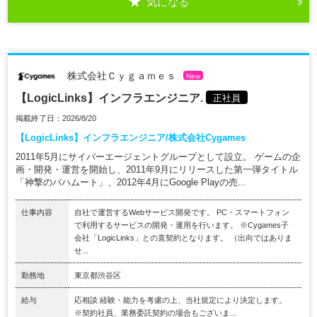
気になる
株式会社Ｃｙｇａｍｅｓ
New
【LogicLinks】インフラエンジニア.
正社員
掲載終了日：2026/8/20
【LogicLinks】インフラエンジニア/株式会社Cygames
2011年5月にサイバーエージェントグループとして設立。 ゲームの企
画・開発・運営を開始し、2011年9月にリリースした第一弾タイトル
「神撃のバハムート」、2012年4月にGoogle Playの売...
仕事内容
自社で運営するWebサービス開発です。 PC・スマートフォン
で利用するサービスの開発・運用を行います。 ※Cygames子
会社「LogicLinks」との直契約となります。 （出向ではありま
せ...
勤務地
東京都渋谷区
給与
応相談 経験・能力を考慮の上、当社規定により決定します。
※契約社員、業務委託契約の場合もございま...