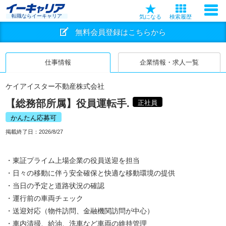
転職ならイーキャリア
気になる
検索履歴
無料会員登録はこちらから
仕事情報
企業情報・求人一覧
ケイアイスター不動産株式会社
【総務部所属】役員運転手.
正社員
かんたん応募可
掲載終了日：
2026/8/27
・東証プライム上場企業の役員送迎を担当
・日々の移動に伴う安全確保と快適な移動環境の提供
・当日の予定と道路状況の確認
・運行前の車両チェック
・送迎対応（物件訪問、金融機関訪問が中心）
・車内清掃、給油、洗車など車両の維持管理