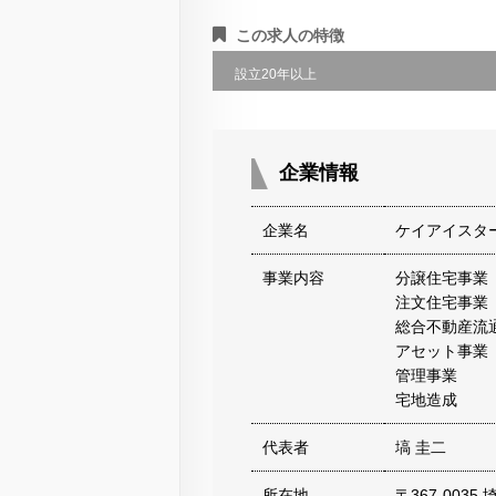
この求人の特徴
設立20年以上
企業情報
企業名
ケイアイスタ
事業内容
分譲住宅事業
注文住宅事業
総合不動産流
アセット事業
管理事業
宅地造成
代表者
塙 圭二
所在地
〒367-0035