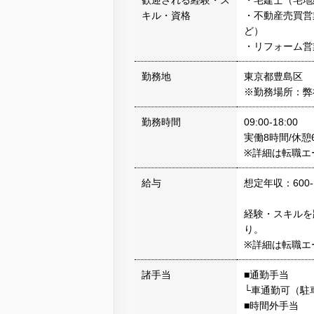
歓迎される経験・ス
・宅建士（宅地
キル・資格
・不動産売買営
ど）
・リフォーム営
勤務地
東京都豊島区
※勤務場所：弊
勤務時間
09:00-18:00
実働8時間/休憩6
※詳細は転職エ
給与
想定年収：600-
経験・スキルを
り。
※詳細は転職エ
諸手当
■通勤手当
└車通勤可（駐
■時間外手当