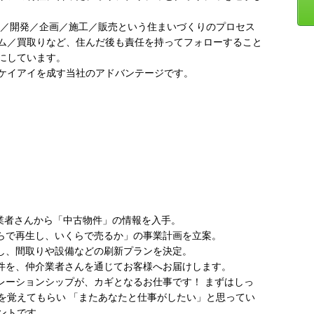
得／開発／企画／施工／販売という住まいづくりのプロセス
ム／買取りなど、住んだ後も責任を持ってフォローすること
にしています。
ケイアイを成す当社のアドバンテージです。
介業者さんから「中古物件」の情報を入手。
くらで再生し、いくらで売るか」の事業計画を立案。
力し、間取りや設備などの刷新プランを決定。
物件を、仲介業者さんを通じてお客様へお届けします。
レーションシップが、カギとなるお仕事です！ まずはしっ
を覚えてもらい 「またあなたと仕事がしたい」と思ってい
ントです。