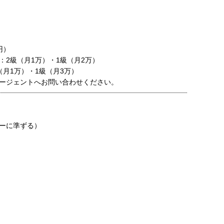
円）
：2級（月1万）・1級（月2万）
（月1万）・1級（月3万）
ージェントへお問い合わせください。
日
ーに準ずる）