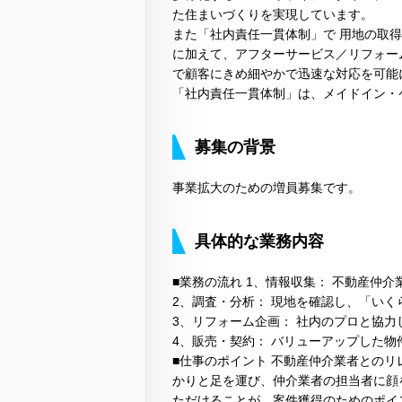
た住まいづくりを実現しています。
また「社内責任一貫体制」で 用地の取
に加えて、アフターサービス／リフォー
で顧客にきめ細やかで迅速な対応を可能
「社内責任一貫体制」は、メイドイン・
募集の背景
事業拡大のための増員募集です。
具体的な業務内容
■業務の流れ 1、情報収集： 不動産仲
2、調査・分析： 現地を確認し、「い
3、リフォーム企画： 社内のプロと協
4、販売・契約： バリューアップした
■仕事のポイント 不動産仲介業者とのリ
かりと足を運び、仲介業者の担当者に顔
ただけることが、案件獲得のためのポイ