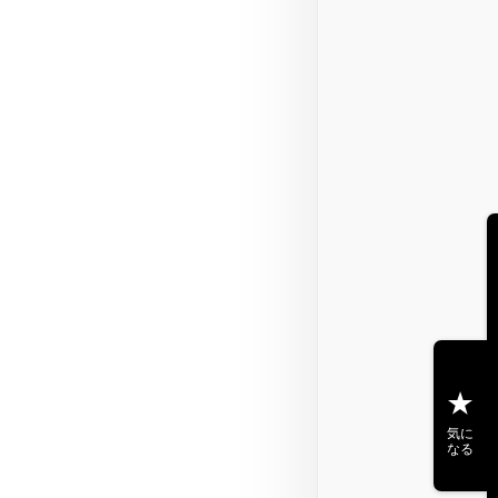
気に
なる