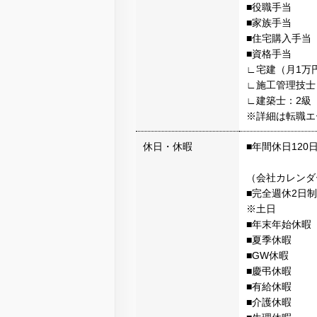
■役職手当
■家族手当
■住宅購入手当
■資格手当
∟宅建（月1万
∟施工管理技士
∟建築士：2級
※詳細は転職エ
休日・休暇
■年間休日120
（会社カレンダ
■完全週休2日制
※土日
■年末年始休暇
■夏季休暇
■GW休暇
■慶弔休暇
■有給休暇
■介護休暇