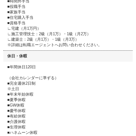
■時間外手当
■役職手当
■家族手当
■住宅購入手当
■資格手当
∟宅建（月1万円）
∟施工管理技士：2級（月1万）・1級（月2万）
∟建築士：2級（月1万）・1級（月3万）
※詳細は転職エージェントへお問い合わせください。
休日・休暇
■年間休日120日
（会社カレンダーに準ずる）
■完全週休2日制
※土日
■年末年始休暇
■夏季休暇
■GW休暇
■慶弔休暇
■有給休暇
■介護休暇
■生理休暇
■ハネムーン休暇