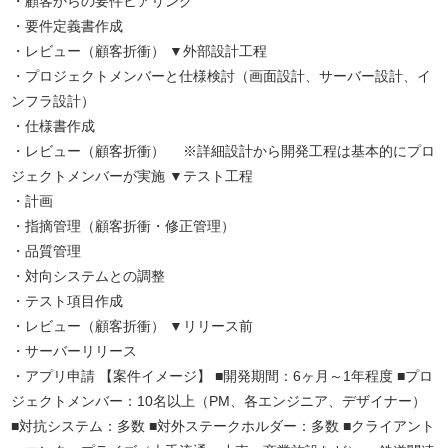
・顧客からの要件ヒアリング
・要件定義書作成
・レビュー（顧客折衝） ▼外部設計工程
・プロジェクトメンバーと仕様検討（画面設計、サーバー設計、イ
ンフラ設計）
・仕様書作成
・レビュー（顧客折衝） ※詳細設計から開発工程は基本的にプロ
ジェクトメンバーが実施 ▼テスト工程
・計画
・指摘管理（顧客折衝・修正管理）
・品質管理
・対向システムとの調整
・テスト項目作成
・レビュー（顧客折衝） ▼リリース前
・サーバーリリース
・アプリ申請 【案件イメージ】 ■開発期間：6ヶ月～1年程度 ■プロ
ジェクトメンバー：10名以上（PM、各エンジニア、デザイナー）
■対抗システム：多数 ■対外ステークホルダー：多数 ■クライアント