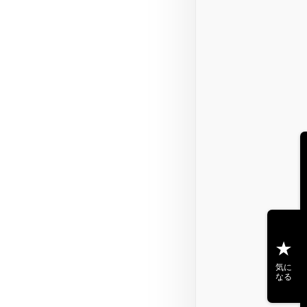
気に
なる