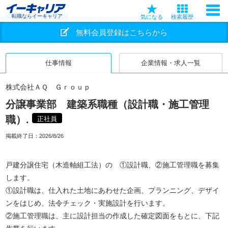
転職ならイーキャリア
気になる
検索履歴
無料会員登録はこちらから
仕事情報
企業情報・求人一覧
株式会社ＡＱ Ｇｒｏｕｐ
分譲事業部 建築系職種（設計職・施工管理
職）.
正社員
掲載終了日：
2026/8/26
戸建分譲住宅（木造軸組工法）の ①設計職、②施工管理職を募集
します。
①設計職は、仕入れた土地にあわせた企画、プランニング、デザイ
ンをはじめ、法令チェック・実施設計を行います。
②施工管理職は、主に設計担当の作成した確定図面をもとに、下記