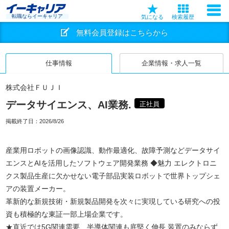
転職ならイーキャリア
気になる
検索履歴
無料会員登録はこちらから
仕事情報
企業情報・求人一覧
株式会社ＦＵＪＩ
データサイエンス、AI業務.
正社員
掲載終了日：
2026/8/26
産業用ロボットの画像認識、動作最適化、故障予測などデータサイ
エンスとAIを活用したソフトウェア開発業務 ◆魅力 エレクトロニ
クス製品生産に欠かせない電子部品実装ロボットで世界トップシェ
アの装置メーカー。
革新的な新規技術・新規製品開発を次々に実現している研究への投
資も積極的な東証一部上場企業です。
★直近では5G関連需要、半導体関連も底堅く伸長 装置のみならず