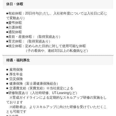
休日・休暇
■有給休暇：20日付与(ただし、入社初年度については入社日に応じ
て変動あり）
■慶弔休暇
■介護休暇
■通院休暇
■産前・産後休暇：（取得実績あり）
■育児休暇：（取得実績あり）
■積立休暇：定められた目的に対して使用可能な休暇
（子の看病や、連続3日以上の私傷病など）
待遇・福利厚生
■ 雇用保険
■ 厚生年金
■ 労災保険
■ 健康保険（富士通健康保険組合）
■ 交通費支給（実費支給）※当社規定による
■研修制度あり（入社時研修、UT-Leaningなど）
※育成ガイドラインによる定期的なスキルアップ研修の実施をし
ております
※経験者は、よりスキルアップに向けた研修を受けていただくこ
とも可能です