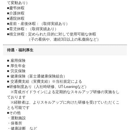
て変動あり）
■慶弔休暇
■介護休暇
■通院休暇
■産前・産後休暇：（取得実績あり）
■育児休暇：（取得実績あり）
■積立休暇：定められた目的に対して使用可能な休暇
（子の看病や、連続3日以上の私傷病など）
待遇・福利厚生
■ 雇用保険
■ 厚生年金
■ 労災保険
■ 健康保険（富士通健康保険組合）
■ 交通費支給（実費支給）※当社規定による
■研修制度あり（入社時研修、UT-Leaningなど）
※育成ガイドラインによる定期的なスキルアップ研修の実施をし
ております
※経験者は、よりスキルアップに向けた研修を受けていただくこ
とも可能です
■その他
・運動施設
・保養所
・健康診断 など