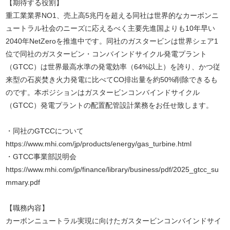
【期待する役割】
重工業業界NO1、売上高5兆円を超える同社は世界的なカーボンニ
ュートラル社会のニーズに応えるべく主要先進国よりも10年早い
2040年NetZeroを推進中です。同社のガスタービンは世界シェア1
位で同社のガスタービン・コンバインドサイクル発電プラント
（GTCC）は世界最高水準の発電効率（64%以上）を誇り、かつ従
来型の石炭焚き火力発電に比べてCO排出量を約50%削除できるも
のです。本ポジションはガスタービンコンバインドサイクル
（GTCC）発電プラントの配置配管設計業務をお任せ致します。
・同社のGTCCについて
https://www.mhi.com/jp/products/energy/gas_turbine.html
・GTCC事業部説明会
https://www.mhi.com/jp/finance/library/business/pdf/2025_gtcc_su
mmary.pdf
【職務内容】
カーボンニュートラル実現に向けたガスタービンコンバインドサイ