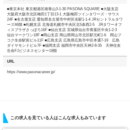
■東京本社 東京都港区南青山3-1-30 PASONA SQUARE ■大阪支店
大阪府大阪市北区梅田1丁目13-1 大阪梅田ツインタワーズ・サウス
24F ■名古屋支店 愛知県名古屋市中村区名駅1-1-4 JRセントラルタワ
ーズ46階 ■札幌支店 北海道札幌市中央区北5条西2-5 JRタワーオフ
ィスプラザさっぽろ16F ■仙台支店 宮城県仙台市青葉区中央1-2-3
仙台マークワン18F ■岡山支店 岡山県岡山市北区駅元町1-6 岡山フ
コク生命駅前ビル11F ■広島支店 広島県広島市中区本通7-19 広島
ダイヤモンドビル7F ■福岡支店 福岡市中央区天神2-8-35 天神住友
生命FJビジネスセンター19階
URL
https://www.pasonacareer.jp/
この求人を見ている人はこんな求人もみています