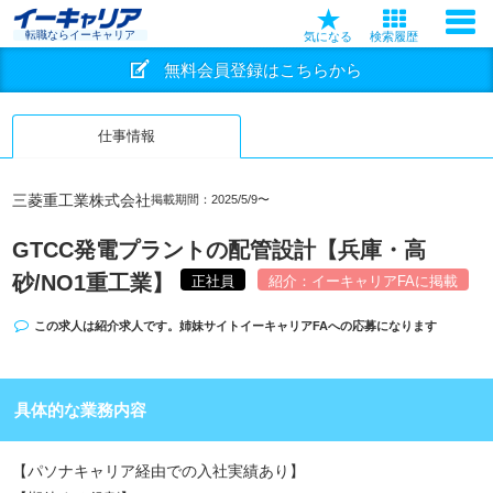
転職ならイーキャリア
気になる
検索履歴
無料会員登録はこちらから
仕事情報
三菱重工業株式会社
掲載期間：2025/5/9〜
GTCC発電プラントの配管設計【兵庫・高
砂/NO1重工業】
正社員
紹介：イーキャリアFAに掲載
この求人は紹介求人です。姉妹サイト
イーキャリアFA
への応募になります
具体的な業務内容
【パソナキャリア経由での入社実績あり】