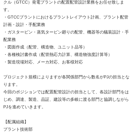
クル（GTCC）発電プラントの配置配管設計業務をお任せ致しま
す。
・GTCCプラントにおけるプラントレイアウト計画、プラント配管
計画・設計・手配業務
・ガスタービン・蒸気タービン廻りの配管、機器等の艤装設計・手
配業務
・図面作成（配管、構造物、ユニット品等）
・各種検討書作成（配管熱応力計算、構造物強度計算等）
・製造現場対応、メーカ対応、お客様対応
プロジェクト規模によりますが各関係部門から数名がPJの担当とな
ります。
今回のポジションでは配置配管設計の担当として、各設計部門をは
じめ、調達、製造、品証、建設等の多岐に渡る部門と協調しながら
PJを進めていきます。
【配属組織】
プラント技術部