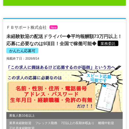
ＦＢサポート株式会社
New
未経験歓迎の配送ドライバー◆平均報酬額73万円以上！
応募に必要なのは9項目！全国で稼働可能◆
業務委託
かんたん応募可
掲載終了日：2026/8/14
募集人数10名以上
業界未経験歓迎
フレックス勤務
7日以上の長期休暇あり
離職中歓迎
正社員未経験歓迎