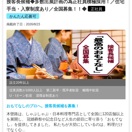
接客長候補◆多数出展計画の為正社員積極採用！／住宅
手当・入寮制度あり／全国募集！！◆
正社員
かんたん応募可
掲載終了日：2026/8/23
設立20年以上
従業員数が1000人以上
第二新卒・既卒者歓迎
離職中歓迎
U・Iターン歓迎
退職金制度あり
おもてなしのプロへ。接客長候補を募集！
木曽路は、しゃぶしゃぶ・日本料理専門店として全国に120店舗以上
を展開し、 冠婚葬祭や記念日など人生の節目に寄り添う「おもてな
し」を提供してきました。 私たちが大切にしているのは、料理だけ
でなく心...