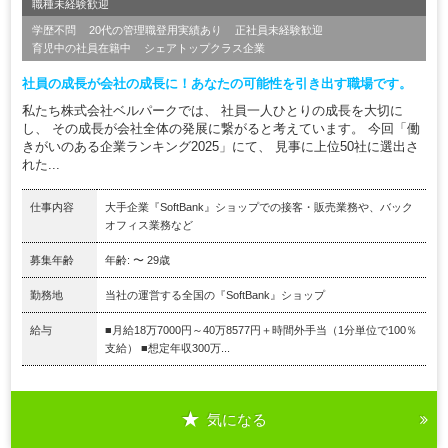
職種未経験歓迎
学歴不問
20代の管理職登用実績あり
正社員未経験歓迎
育児中の社員在籍中
シェアトップクラス企業
社員の成長が会社の成長に！あなたの可能性を引き出す職場です。
私たち株式会社ベルパークでは、 社員一人ひとりの成長を大切に
し、 その成長が会社全体の発展に繋がると考えています。 今回「働
きがいのある企業ランキング2025」にて、 見事に上位50社に選出さ
れた...
仕事内容
大手企業『SoftBank』ショップでの接客・販売業務や、バック
オフィス業務など
募集年齢
年齢: 〜 29歳
勤務地
当社の運営する全国の『SoftBank』ショップ
給与
■月給18万7000円～40万8577円＋時間外手当（1分単位で100％
支給） ■想定年収300万...
気になる