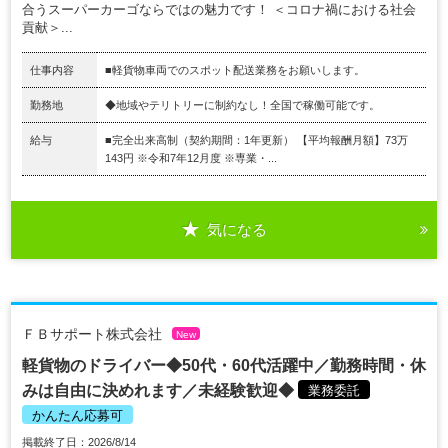
合うスーパーカーゴならではの魅力です！ ＜コロナ禍における社会
貢献＞...
仕事内容
■軽貨物車両でのスポット配送業務をお願いします。
勤務地
◆地域やテリトリーに制約なし！全国で稼働可能です。
給与
■完全出来高制（契約期間：1年更新） 【平均報酬月額】73万
143円 ※令和7年12月度 ※専業・...
気になる
ＦＢサポート株式会社
New
軽貨物のドライバー◆50代・60代活躍中／勤務時間・休
みは自由に決めれます／未経験歓迎◆
業務委託
かんたん応募可
掲載終了日：2026/8/14