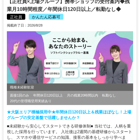
【正社員×上場グループ】携帯ショップの受付案内◆残
業月10時間程度／年間休日120日以上／転勤なし◆
正社員
かんたん応募可
掲載終了日：2026/8/28
職種未経験歓迎
面接1回のみ
年間休日120日以上
月の残業20時間以内
転勤なし
20代の管理職登用実績あり
★大阪エリア積極採用中★年間休日120日以上＆残業ほぼなし！上場
グループの安定基盤で活躍しませんか？
■未経験から安心してスタートできる研修体制■ 当社では、人柄を重
視した採用を行っています。 入社後は2週間の基礎研修からスタート
し、 スマホや通信サービスの知識、接客の基本をしっかり学べま