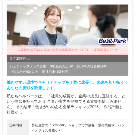
設立20年以上
シェアトップクラス企業
3年連続売上UP
育児中の社員在籍中
中途入社が5割以上
正社員未経験歓迎
働きやすい環境でキャリアアップを！共に成長し、未来を切り拓く！
あなたの挑戦を歓迎します。
私たちベルパークは、 「社員の成長が、企業の成長に直結する」と
いう信念を持っており 全員が実力を発揮できる支援を惜しみませ
ん。 その結果「働きがいのある企業ランキング2025」での評価は、
社員が...
仕事内容
弊社直営の『SoftBank』ショップでの接客・販売業務や、バッ
クオフィス業務など