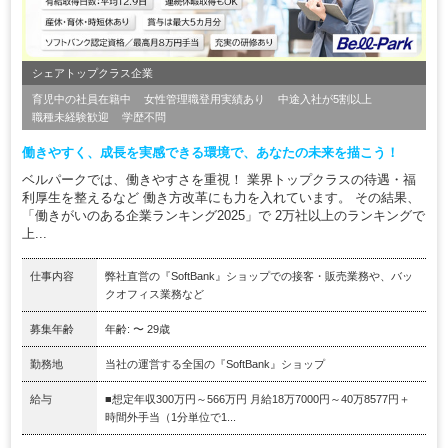
シェアトップクラス企業
育児中の社員在籍中
女性管理職登用実績あり
中途入社が5割以上
職種未経験歓迎
学歴不問
働きやすく、成長を実感できる環境で、あなたの未来を描こう！
ベルパークでは、働きやすさを重視！ 業界トップクラスの待遇・福
利厚生を整えるなど 働き方改革にも力を入れています。 その結果、
「働きがいのある企業ランキング2025」で 2万社以上のランキングで
上...
仕事内容
弊社直営の『SoftBank』ショップでの接客・販売業務や、バッ
クオフィス業務など
募集年齢
年齢: 〜 29歳
勤務地
当社の運営する全国の『SoftBank』ショップ
給与
■想定年収300万円～566万円 月給18万7000円～40万8577円＋
時間外手当（1分単位で1...