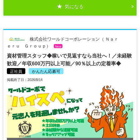
気になる
株式会社ワールドコーポレーション（ Ｎａｒ
ｅｒｕ Ｇｒｏｕｐ）
New
資材管理スタッフ◆稼いで見返すなら当社へ！／未経験
歓迎／年収600万円以上可能／90％以上の定着率◆
正社員
かんたん応募可
掲載終了日：2026/8/14