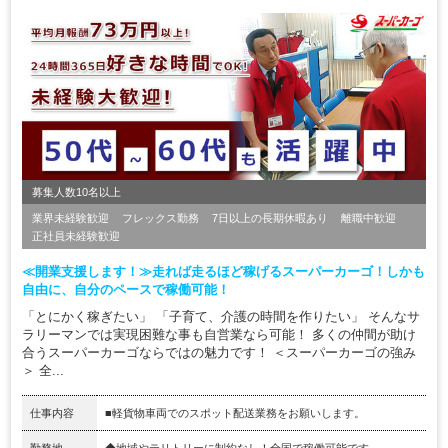
募集人数10名以上
業界未経験歓迎
フレックス勤務
7日以上の長期休暇あり
離職中歓迎
正社員未経験歓迎
≪開業支援します！≫走れば走るほど稼げるスーパーカーゴ！しかも
自由に、自分のペースで稼働可能！
「とにかく稼ぎたい」 「子育て、介護の時間を作りたい」 そんなサ
ラリーマンでは実現困難な事も自営業なら可能！ 多くの仲間が助け
合うスーパーカーゴならではの魅力です！ ＜スーパーカーゴの強み
＞ 全...
仕事内容
■軽貨物車両でのスポット配送業務をお願いします。
勤務地
◆地域やテリトリーに制約なし！全国で稼働可能です。