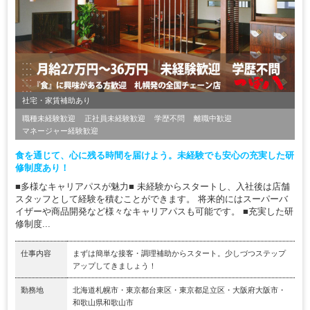
社宅・家賃補助あり
職種未経験歓迎
正社員未経験歓迎
学歴不問
離職中歓迎
マネージャー経験歓迎
食を通じて、心に残る時間を届けよう。未経験でも安心の充実した研
修制度あり！
■多様なキャリアパスが魅力■ 未経験からスタートし、入社後は店舗
スタッフとして経験を積むことができます。 将来的にはスーパーバ
イザーや商品開発など様々なキャリアパスも可能です。 ■充実した研
修制度...
仕事内容
まずは簡単な接客・調理補助からスタート。少しづつステップ
アップしてきましょう！
勤務地
北海道札幌市・東京都台東区・東京都足立区・大阪府大阪市・
和歌山県和歌山市