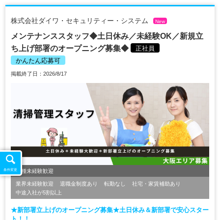
株式会社ダイワ・セキュリティー・システム
New
メンテナンススタッフ◆土日休み／未経験OK／新規立
ち上げ部署のオープニング募集◆
正社員
かんたん応募可
掲載終了日：2026/8/17
職種未経験歓迎
条件変更
業界未経験歓迎
退職金制度あり
転勤なし
社宅・家賃補助あり
中途入社が5割以上
★新部署立上げのオープニング募集★土日休み＆新部署で安心スター
ト！！