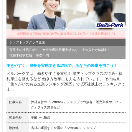
シェアトップクラス企業
育児中の社員在籍中
女性管理職登用実績あり
中途入社が5割以上
職種未経験歓迎
学歴不問
働きやすく、成長を実感できる環境で、あなたの未来を描こう！
ベルパークでは、働きやすさを重視！ 業界トップクラスの待遇・福
利厚生を整えるなど 働き方改革にも力を入れています。 その結果、
「働きがいのある企業ランキング2025」で 2万社以上のランキングで
上...
仕事内容
弊社直営の『SoftBank』ショップでの接客・販売業務や、バッ
クオフィス業務など
募集年齢
年齢: 〜 29歳
勤務地
当社の運営する全国の『SoftBank』ショップ