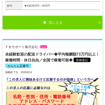
給与
■月給28万円～36万円
気になる
ＦＢサポート株式会社
New
未経験歓迎の配送ドライバー◆平均報酬額73万円以上！
稼働時間・休日自由／全国で稼働可能◆
業務委託
かんたん応募可
掲載終了日：2026/8/14