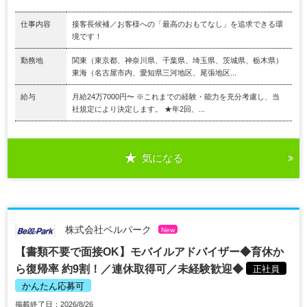
仕事内容
接客長候補／お客様への「最高のおもてなし」を追求できる環
境です！
勤務地
関東（東京都、神奈川県、千葉県、埼玉県、茨城県、栃木県）
東海（名古屋市内、愛知県三河地区、尾張地区...
給与
月給24万7000円〜 ※これまでの経験・能力を充分考慮し、当
社規定により決定します。 ★年2回、...
気になる
株式会社ベルパーク
New
【書類不要で面接OK】モバイルアドバイザー◆育休か
ら復帰率 約9割！／連休取得可／未経験歓迎◆
正社員
かんたん応募可
掲載終了日：2026/8/26