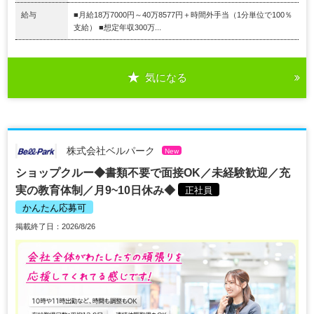
給与
■月給18万7000円～40万8577円＋時間外手当（1分単位で100％
支給） ■想定年収300万...
気になる
株式会社ベルパーク
New
ショップクルー◆書類不要で面接OK／未経験歓迎／充
実の教育体制／月9~10日休み◆
正社員
かんたん応募可
掲載終了日：2026/8/26