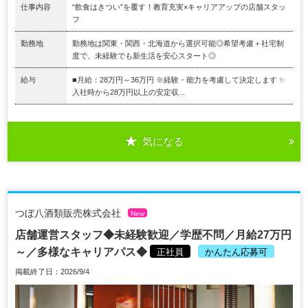
仕事内容
“飲食はきつい”を覆す！教育充実×キャリアアップの店舗スタッ
フ
勤務地
勤務地は関東・関西・北海道から選択可能◎希望考慮＋社宅制
度で、未経験でも新生活を安心スタート◎
給与
■月給：28万円～36万円 ※経験・能力を考慮して決定します ✨
入社時から28万円以上の安定収...
気になる
つぼ八酒類販売株式会社
New
店舗運営スタッフ◆未経験歓迎／学歴不問／月給27万円
～／多様なキャリアパス◆
正社員
かんたん応募可
掲載終了日：2026/9/4