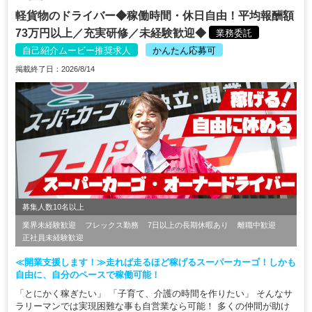
軽貨物のドライバー◆稼働時間・休日自由！平均報酬額
73万円以上／充実研修／未経験歓迎◆
業務委託
自己紹介ムービー推奨求人
かんたん応募可
掲載終了日：2026/8/14
募集人数10名以上
業界未経験歓迎
フレックス勤務
7日以上の長期休暇あり
離職中歓迎
正社員未経験歓迎
≪開業支援します！≫走れば走るほど稼げるスーパーカーゴ！しかも
自由に、自分のペースで稼働可能！
「とにかく稼ぎたい」 「子育て、介護の時間を作りたい」 そんなサ
ラリーマンでは実現困難な事も自営業なら可能！ 多くの仲間が助け