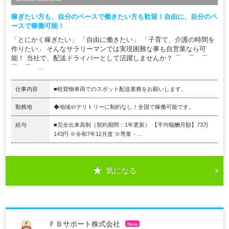
稼ぎたい方も、自分のペースで働きたい方も歓迎！自由に、自分のペ
ースで稼働可能！
「とにかく稼ぎたい」 「自由に働きたい」 「子育て、介護の時間を
作りたい」 そんなサラリーマンでは実現困難な事も自営業なら可
能！ 当社で、配送ドライバーとして活躍しませんか？ ⌒ ⌒ ⌒
⌒ ⌒ ...
仕事内容
■軽貨物車両でのスポット配送業務をお願いします。
勤務地
◆地域やテリトリーに制約なし！全国で稼働可能です。
給与
■完全出来高制（契約期間：1年更新） 【平均報酬月額】73万
143円 ※令和7年12月度 ※専業・...
気になる
ＦＢサポート株式会社
New