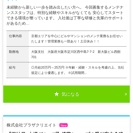
未経験から新しい一歩を踏み出したい方へ。 今回募集するメンテナ
ンススタッフは、特別な経験やスキルがなくても 安心してスタート
できる環境が整っています。 入社後は丁寧な研修と先輩のサポート
があるため...
仕事内容
京都エリアを中心にビルやマンションのメンテ業務をお任せい
たします！管理業務も一部あり！土日休み！！
勤務地
大阪支社 大阪府大阪市淀川区西中島7-7-2 新大阪ビル西館
701
給与
◎月給20万円～25万円 ※年齢・経験・スキルを考慮の上、当社
規定により優遇します。 ※試用期間...
気になる
株式会社プラザクリエイト
New