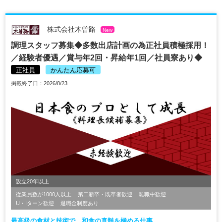
株式会社木曽路
New
調理スタッフ募集◆多数出店計画の為正社員積極採用！
／経験者優遇／賞与年2回・昇給年1回／社員寮あり◆
正社員
かんたん応募可
掲載終了日：2026/8/23
設立20年以上
従業員数が1000人以上
第二新卒・既卒者歓迎
離職中歓迎
U・Iターン歓迎
退職金制度あり
最高級の食材と技術で、和食の真髄を極める仕事