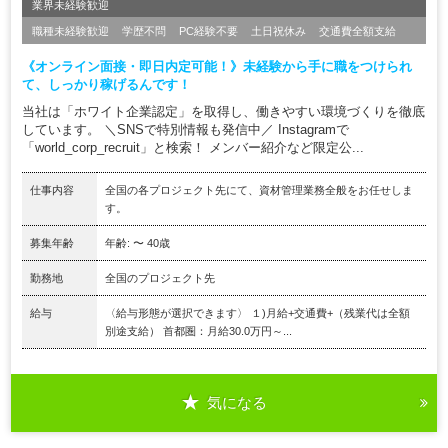
業界未経験歓迎
職種未経験歓迎
学歴不問
PC経験不要
土日祝休み
交通費全額支給
《オンライン面接・即日内定可能！》未経験から手に職をつけられ
て、しっかり稼げるんです！
当社は「ホワイト企業認定」を取得し、働きやすい環境づくりを徹底
しています。 ＼SNSで特別情報も発信中／ Instagramで
「world_corp_recruit」と検索！ メンバー紹介など限定公...
仕事内容
全国の各プロジェクト先にて、資材管理業務全般をお任せしま
す。
募集年齢
年齢: 〜 40歳
勤務地
全国のプロジェクト先
給与
〈給与形態が選択できます〉 １)月給+交通費+（残業代は全額
別途支給） 首都圏：月給30.0万円～...
気になる