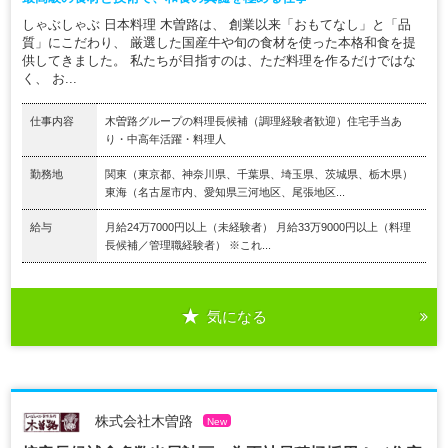
しゃぶしゃぶ 日本料理 木曽路は、 創業以来「おもてなし」と「品
質」にこだわり、 厳選した国産牛や旬の食材を使った本格和食を提
供してきました。 私たちが目指すのは、ただ料理を作るだけではな
く、 お...
仕事内容
木曽路グループの料理長候補（調理経験者歓迎）住宅手当あ
り・中高年活躍・料理人
勤務地
関東（東京都、神奈川県、千葉県、埼玉県、茨城県、栃木県）
東海（名古屋市内、愛知県三河地区、尾張地区...
給与
月給24万7000円以上（未経験者） 月給33万9000円以上（料理
長候補／管理職経験者） ※これ...
気になる
株式会社木曽路
New