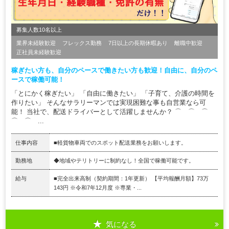
募集人数10名以上
業界未経験歓迎
フレックス勤務
7日以上の長期休暇あり
離職中歓迎
正社員未経験歓迎
稼ぎたい方も、自分のペースで働きたい方も歓迎！自由に、自分のペ
ースで稼働可能！
「とにかく稼ぎたい」 「自由に働きたい」 「子育て、介護の時間を
作りたい」 そんなサラリーマンでは実現困難な事も自営業なら可
能！ 当社で、配送ドライバーとして活躍しませんか？ ⌒ ⌒ ⌒
⌒ ⌒ ...
仕事内容
■軽貨物車両でのスポット配送業務をお願いします。
勤務地
◆地域やテリトリーに制約なし！全国で稼働可能です。
給与
■完全出来高制（契約期間：1年更新） 【平均報酬月額】73万
143円 ※令和7年12月度 ※専業・...
気になる