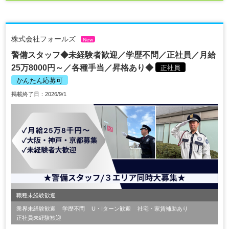
株式会社フォールズ
New
警備スタッフ◆未経験者歓迎／学歴不問／正社員／月給
25万8000円～／各種手当／昇格あり◆
正社員
かんたん応募可
掲載終了日：2026/9/1
職種未経験歓迎
業界未経験歓迎
学歴不問
U・Iターン歓迎
社宅・家賃補助あり
正社員未経験歓迎