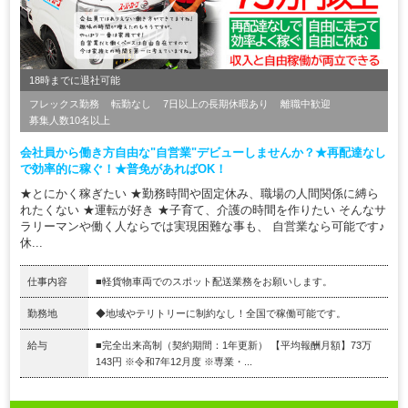
18時までに退社可能
フレックス勤務
転勤なし
7日以上の長期休暇あり
離職中歓迎
募集人数10名以上
会社員から働き方自由な"自営業"デビューしませんか？★再配達なし
で効率的に稼ぐ！★普免があればOK！
★とにかく稼ぎたい ★勤務時間や固定休み、職場の人間関係に縛ら
れたくない ★運転が好き ★子育て、介護の時間を作りたい そんなサ
ラリーマンや働く人ならでは実現困難な事も、 自営業なら可能です♪
休...
仕事内容
■軽貨物車両でのスポット配送業務をお願いします。
勤務地
◆地域やテリトリーに制約なし！全国で稼働可能です。
給与
■完全出来高制（契約期間：1年更新） 【平均報酬月額】73万
143円 ※令和7年12月度 ※専業・...