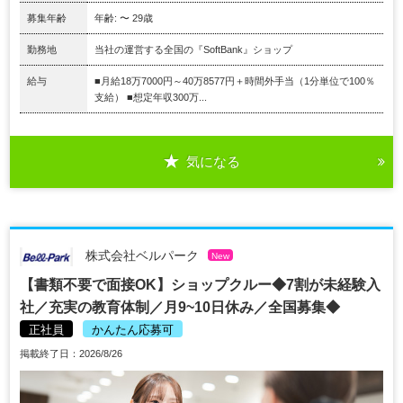
募集年齢
年齢: 〜 29歳
勤務地
当社の運営する全国の『SoftBank』ショップ
給与
■月給18万7000円～40万8577円＋時間外手当（1分単位で100％
支給） ■想定年収300万...
気になる
株式会社ベルパーク
New
【書類不要で面接OK】ショップクルー◆7割が未経験入
社／充実の教育体制／月9~10日休み／全国募集◆
正社員
かんたん応募可
掲載終了日：2026/8/26