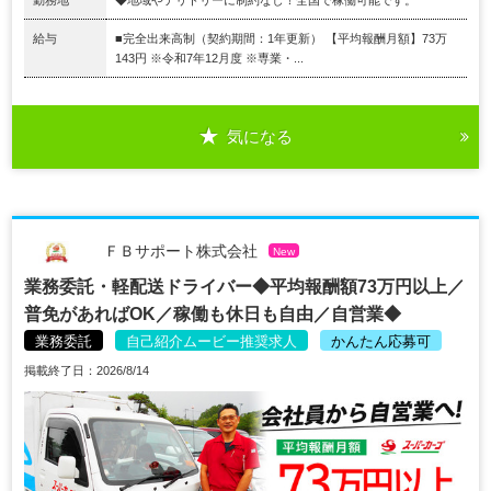
給与
■完全出来高制（契約期間：1年更新） 【平均報酬月額】73万
143円 ※令和7年12月度 ※専業・...
気になる
ＦＢサポート株式会社
New
業務委託・軽配送ドライバー◆平均報酬額73万円以上／
普免があればOK／稼働も休日も自由／自営業◆
業務委託
自己紹介ムービー推奨求人
かんたん応募可
掲載終了日：2026/8/14