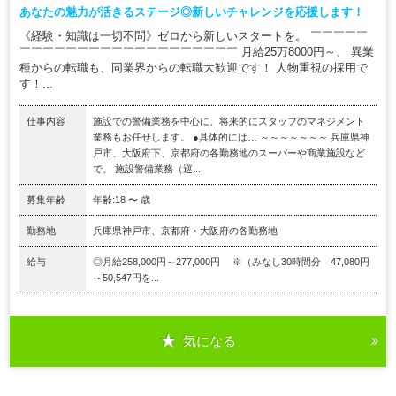
あなたの魅力が活きるステージ◎新しいチャレンジを応援します！
《経験・知識は一切不問》ゼロから新しいスタートを。 ￣￣￣￣￣
￣￣￣￣￣￣￣￣￣￣￣￣￣￣￣￣￣￣￣ 月給25万8000円～、 異業
種からの転職も、同業界からの転職大歓迎です！ 人物重視の採用で
す！...
仕事内容
施設での警備業務を中心に、将来的にスタッフのマネジメント
業務もお任せします。 ●具体的には… ～～～～～～～ 兵庫県神
戸市、大阪府下、京都府の各勤務地のスーパーや商業施設など
で、 施設警備業務（巡...
募集年齢
年齢:18 〜 歳
勤務地
兵庫県神戸市、京都府・大阪府の各勤務地
給与
◎月給258,000円～277,000円 ※（みなし30時間分 47,080円
～50,547円を...
気になる