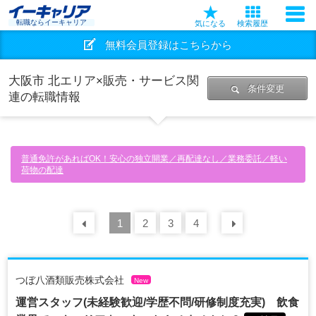
転職ならイーキャリア
気になる
検索履歴
無料会員登録はこちらから
大阪市 北エリア×販売・サービス関
条件変更
連の転職情報
普通免許があればOK！安心の独立開業／再配達なし／業務委託／軽い
荷物の配達
前の
1
30
2
件
3
4
次の
30
件
つぼ八酒類販売株式会社
New
運営スタッフ(未経験歓迎/学歴不問/研修制度充実) 飲食