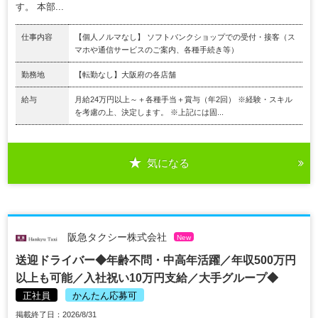
す。 本部...
仕事内容
【個人ノルマなし】 ソフトバンクショップでの受付・接客（ス
マホや通信サービスのご案内、各種手続き等）
勤務地
【転勤なし】大阪府の各店舗
給与
月給24万円以上～＋各種手当＋賞与（年2回） ※経験・スキル
を考慮の上、決定します。 ※上記には固...
気になる
阪急タクシー株式会社
New
送迎ドライバー◆年齢不問・中高年活躍／年収500万円
以上も可能／入社祝い10万円支給／大手グループ◆
正社員
かんたん応募可
掲載終了日：2026/8/31