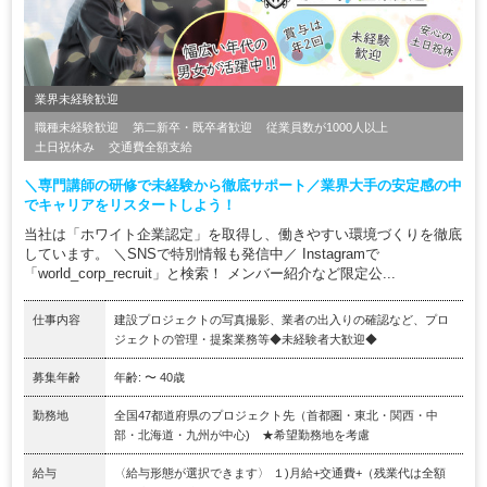
業界未経験歓迎
職種未経験歓迎
第二新卒・既卒者歓迎
従業員数が1000人以上
土日祝休み
交通費全額支給
＼専門講師の研修で未経験から徹底サポート／業界大手の安定感の中
でキャリアをリスタートしよう！
当社は「ホワイト企業認定」を取得し、働きやすい環境づくりを徹底
しています。 ＼SNSで特別情報も発信中／ Instagramで
「world_corp_recruit」と検索！ メンバー紹介など限定公...
仕事内容
建設プロジェクトの写真撮影、業者の出入りの確認など、プロ
ジェクトの管理・提案業務等◆未経験者大歓迎◆
募集年齢
年齢: 〜 40歳
勤務地
全国47都道府県のプロジェクト先（首都圏・東北・関西・中
部・北海道・九州が中心) ★希望勤務地を考慮
給与
〈給与形態が選択できます〉 １)月給+交通費+（残業代は全額