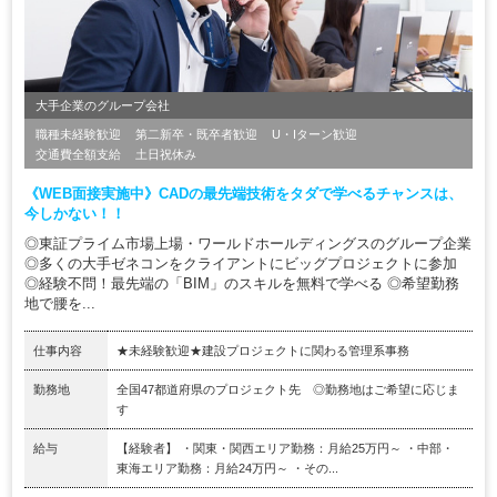
大手企業のグループ会社
職種未経験歓迎
第二新卒・既卒者歓迎
U・Iターン歓迎
交通費全額支給
土日祝休み
《WEB面接実施中》CADの最先端技術をタダで学べるチャンスは、
今しかない！！
◎東証プライム市場上場・ワールドホールディングスのグループ企業
◎多くの大手ゼネコンをクライアントにビッグプロジェクトに参加
◎経験不問！最先端の「BIM」のスキルを無料で学べる ◎希望勤務
地で腰を...
仕事内容
★未経験歓迎★建設プロジェクトに関わる管理系事務
勤務地
全国47都道府県のプロジェクト先 ◎勤務地はご希望に応じま
す
給与
【経験者】 ・関東・関西エリア勤務：月給25万円～ ・中部・
東海エリア勤務：月給24万円～ ・その...