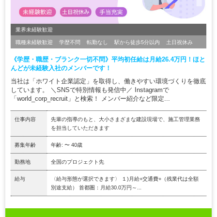
業界未経験歓迎
職種未経験歓迎
学歴不問
転勤なし
駅から徒歩5分以内
土日祝休み
《学歴・職歴・ブランク一切不問》平均初任給は月給26.4万円！ほと
んどが未経験入社のメンバーです！
当社は「ホワイト企業認定」を取得し、働きやすい環境づくりを徹底
しています。 ＼SNSで特別情報も発信中／ Instagramで
「world_corp_recruit」と検索！ メンバー紹介など限定...
仕事内容
先輩の指導のもと、大小さまざまな建設現場で、施工管理業務
を担当していただきます
募集年齢
年齢: 〜 40歳
勤務地
全国のプロジェクト先
給与
〈給与形態が選択できます〉 １)月給+交通費+（残業代は全額
別途支給） 首都圏：月給30.0万円～...