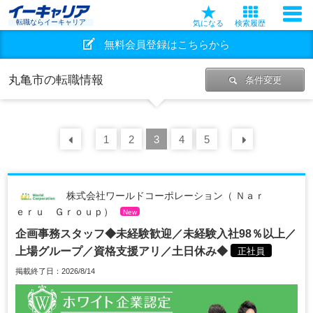
転職ならイーキャリア
気になる
検索履歴
無料会員登録はこちらから
丸亀市の転職情報
条件変更
前の
1
30
2
件
3
4
5
次の
30
株式会社ワールドコーポレーション（ Ｎａｒ
ｅｒｕ Ｇｒｏｕｐ）
New
企画事務スタッフ◆未経験歓迎／未経験入社98％以上／
上場グループ／資格支援アリ／土日休み◆
正社員
掲載終了日：2026/8/14