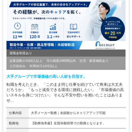
退職金制度あり
従業員数が1000人以上
月の残業20時間以内
社宅・家賃補助あり
土日祝休み
年間休日120日以上
大手グループで市場価値の高い人材を目指す。
転職を考えたとき、 「このまま同じ仕事を続けていて将来は大丈夫
だろうか」 「もっと成長できる環境に挑戦したい」 「市場価値の高
いスキルを身につけたい」 そんな不安や想いを抱いたことはありま
せ...
仕事内容
大手メーカー勤務｜未経験からキャリアアップ可能
勤務地
【勤務地考慮】全国36都府県での勤務となります。