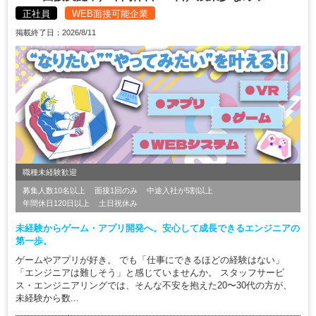
正社員
WEB面接可能企業
掲載終了日：2026/8/11
職種未経験歓迎
募集人数10名以上
面接1回のみ
中途入社が5割以上
年間休日120日以上
土日祝休み
未経験からゲーム・アプリ開発へ。安心して成長できるエンジニアの
第一歩。
ゲームやアプリが好き。 でも「仕事にできるほどの経験はない」
「エンジニアは難しそう」と感じていませんか。 スタッフサービ
ス・エンジニアリングでは、そんな不安を抱えた20〜30代の方が、
未経験から数...