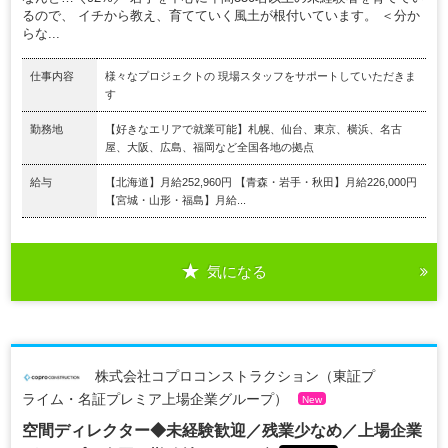
るので、 イチから教え、育てていく風土が根付いています。 ＜分か
らな...
仕事内容
様々なプロジェクトの 現場スタッフをサポートしていただきま
す
勤務地
【好きなエリアで就業可能】札幌、仙台、東京、横浜、名古
屋、大阪、広島、福岡など全国各地の拠点
給与
【北海道】月給252,960円 【青森・岩手・秋田】月給226,000円
【宮城・山形・福島】月給...
気になる
株式会社コプロコンストラクション（東証プ
ライム・名証プレミア上場企業グループ）
New
空間ディレクター◆未経験歓迎／残業少なめ／上場企業