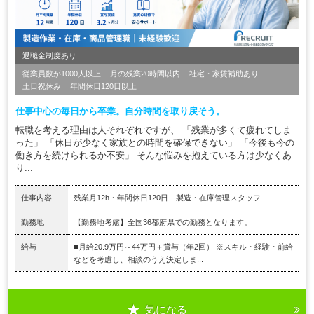
退職金制度あり
従業員数が1000人以上
月の残業20時間以内
社宅・家賃補助あり
土日祝休み
年間休日120日以上
仕事中心の毎日から卒業。自分時間を取り戻そう。
転職を考える理由は人それぞれですが、 「残業が多くて疲れてしま
った」 「休日が少なく家族との時間を確保できない」 「今後も今の
働き方を続けられるか不安」 そんな悩みを抱えている方は少なくあ
り...
仕事内容
残業月12h・年間休日120日｜製造・在庫管理スタッフ
勤務地
【勤務地考慮】全国36都府県での勤務となります。
給与
■月給20.9万円～44万円＋賞与（年2回） ※スキル・経験・前給
などを考慮し、相談のうえ決定しま...
気になる