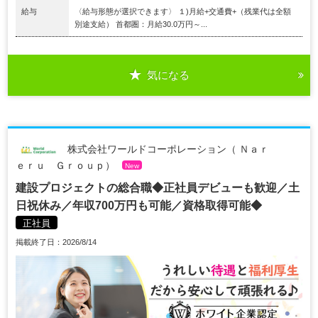
給与
〈給与形態が選択できます〉 １)月給+交通費+（残業代は全額
別途支給） 首都圏：月給30.0万円～...
気になる
株式会社ワールドコーポレーション（ Ｎａｒ
ｅｒｕ Ｇｒｏｕｐ）
New
建設プロジェクトの総合職◆正社員デビューも歓迎／土
日祝休み／年収700万円も可能／資格取得可能◆
正社員
掲載終了日：2026/8/14