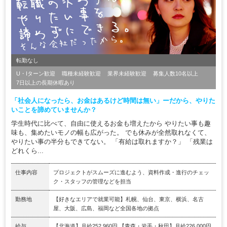
転勤なし
U・Iターン歓迎
職種未経験歓迎
業界未経験歓迎
募集人数10名以上
7日以上の長期休暇あり
「社会人になったら、お金はあるけど時間は無い」ーだから、やりた
いことを諦めていませんか？
学生時代に比べて、自由に使えるお金も増えたから やりたい事も趣
味も、集めたいモノの幅も広がった。 でも休みが全然取れなくて、
やりたい事の半分もできてない。 「有給は取れますか？」 「残業は
どれくら...
仕事内容
プロジェクトがスムーズに進むよう、資料作成・進行のチェッ
ク・スタッフの管理などを担当
勤務地
【好きなエリアで就業可能】札幌、仙台、東京、横浜、名古
屋、大阪、広島、福岡など全国各地の拠点
給与
【北海道】月給252,960円 【青森・岩手・秋田】月給226,000円