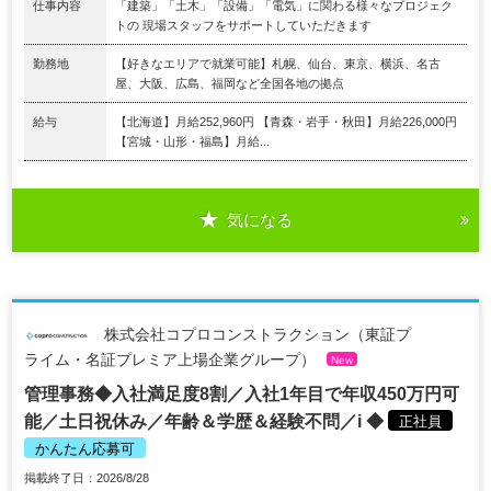
仕事内容
「建築」「土木」「設備」「電気」に関わる様々なプロジェク
トの 現場スタッフをサポートしていただきます
勤務地
【好きなエリアで就業可能】札幌、仙台、東京、横浜、名古
屋、大阪、広島、福岡など全国各地の拠点
給与
【北海道】月給252,960円 【青森・岩手・秋田】月給226,000円
【宮城・山形・福島】月給...
気になる
株式会社コプロコンストラクション（東証プ
ライム・名証プレミア上場企業グループ）
New
管理事務◆入社満足度8割／入社1年目で年収450万円可
能／土日祝休み／年齢＆学歴＆経験不問／i ◆
正社員
かんたん応募可
掲載終了日：2026/8/28