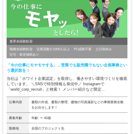
業界未経験歓迎
職種未経験歓迎
従業員数が1000人以上
PC経験不要
土日祝休み
社宅・家賃補助あり
「今の仕事にモヤモヤする」…営業でも販売職でもない企画事務とい
う選択肢を！
当社は「ホワイト企業認定」を取得し、働きやすい環境づくりを徹底
しています。 ＼SNSで特別情報も発信中／ Instagramで
「world_corp_recruit」と検索！ メンバー紹介など限定...
仕事内容
書類の作成、書類の整理、建物の写真撮影などの事務業務全般
をお任せします！
募集年齢
年齢: 〜 40歳
勤務地
全国のプロジェクト先