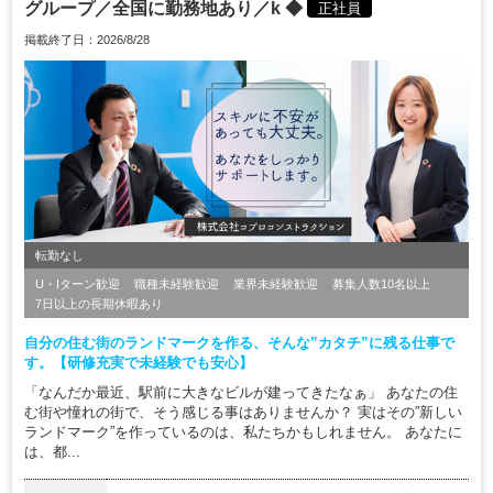
グループ／全国に勤務地あり／k ◆
正社員
掲載終了日：2026/8/28
転勤なし
U・Iターン歓迎
職種未経験歓迎
業界未経験歓迎
募集人数10名以上
7日以上の長期休暇あり
自分の住む街のランドマークを作る、そんな”カタチ”に残る仕事で
す。【研修充実で未経験でも安心】
「なんだか最近、駅前に大きなビルが建ってきたなぁ」 あなたの住
む街や憧れの街で、そう感じる事はありませんか？ 実はその”新しい
ランドマーク”を作っているのは、私たちかもしれません。 あなたに
は、都...