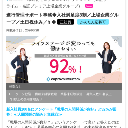
ライム・名証プレミア上場企業グループ）
New
進行管理サポート事務◆入社満足度8割／上場企業グル
ープ／土日祝休み／h ◆
正社員
かんたん応募可
掲載終了日：2026/8/28
転勤なし
U・Iターン歓迎
職種未経験歓迎
業界未経験歓迎
募集人数10名以上
7日以上の長期休暇あり
新入社員100名にアンケート「職場の人間関係が良好」と92％が回
答！≪人間関係の悩みと無縁◎≫
「職場の人間関係が良好？」というアンケートで良い と答えたのは
なんと…＼92%／ 若手を中心に年間350名以上の未経験者を育ててい