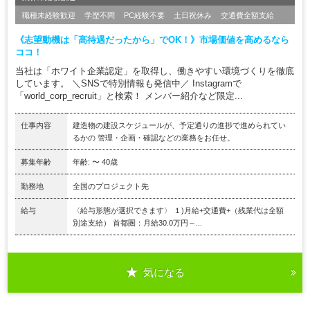
職種未経験歓迎
学歴不問
PC経験不要
土日祝休み
交通費全額支給
《志望動機は「高待遇だったから」でOK！》市場価値を高めるなら
ココ！
当社は「ホワイト企業認定」を取得し、働きやすい環境づくりを徹底
しています。 ＼SNSで特別情報も発信中／ Instagramで
「world_corp_recruit」と検索！ メンバー紹介など限定...
仕事内容
建造物の建設スケジュールが、予定通りの進捗で進められてい
るかの 管理・企画・確認などの業務をお任せ。
募集年齢
年齢: 〜 40歳
勤務地
全国のプロジェクト先
給与
〈給与形態が選択できます〉 １)月給+交通費+（残業代は全額
別途支給） 首都圏：月給30.0万円～...
気になる