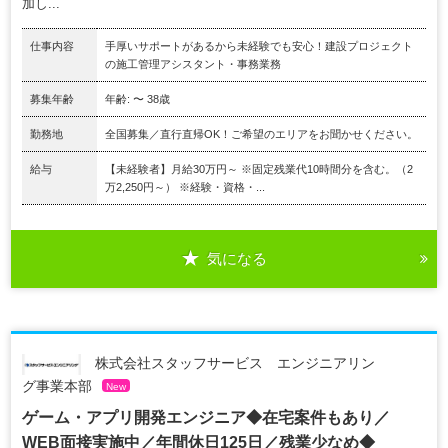
加し...
仕事内容
手厚いサポートがあるから未経験でも安心！建設プロジェクト
の施工管理アシスタント・事務業務
募集年齢
年齢: 〜 38歳
勤務地
全国募集／直行直帰OK！ご希望のエリアをお聞かせください。
給与
【未経験者】月給30万円～ ※固定残業代10時間分を含む。（2
万2,250円～） ※経験・資格・...
気になる
株式会社スタッフサービス エンジニアリン
グ事業本部
New
ゲーム・アプリ開発エンジニア◆在宅案件もあり／
WEB面接実施中／年間休日125日／残業少なめ◆