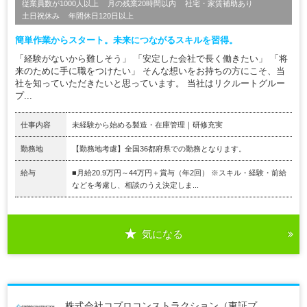
従業員数が1000人以上
月の残業20時間以内
社宅・家賃補助あり
土日祝休み
年間休日120日以上
簡単作業からスタート。未来につながるスキルを習得。
「経験がないから難しそう」 「安定した会社で長く働きたい」 「将
来のために手に職をつけたい」 そんな想いをお持ちの方にこそ、当
社を知っていただきたいと思っています。 当社はリクルートグルー
プ...
仕事内容
未経験から始める製造・在庫管理｜研修充実
勤務地
【勤務地考慮】全国36都府県での勤務となります。
給与
■月給20.9万円～44万円＋賞与（年2回） ※スキル・経験・前給
などを考慮し、相談のうえ決定しま...
気になる
株式会社コプロコンストラクション（東証プ