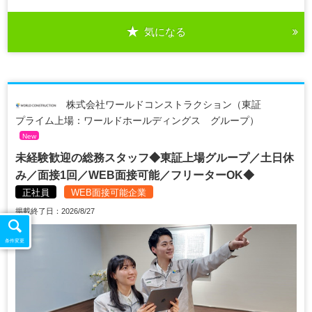
気になる
株式会社ワールドコンストラクション（東証
プライム上場：ワールドホールディングス グループ）
New
未経験歓迎の総務スタッフ◆東証上場グループ／土日休
み／面接1回／WEB面接可能／フリーターOK◆
正社員
WEB面接可能企業
掲載終了日：2026/8/27
条件変更