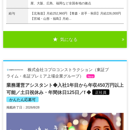
屋、大阪、広島、福岡など全国各地の拠点
給与
【北海道】月給252,960円 【青森・岩手・秋田】月給226,000円
【宮城・山形・福島】月給...
気になる
株式会社コプロコンストラクション（東証プ
ライム・名証プレミア上場企業グループ）
New
業務運営アシスタント◆入社1年目から年収450万円以上
可能／土日祝休み・年間休日125日／f ◆
正社員
かんたん応募可
掲載終了日：2026/8/28