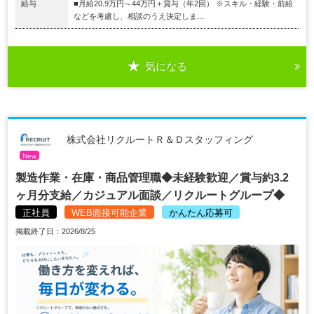
給与
■月給20.9万円～44万円＋賞与（年2回） ※スキル・経験・前給
などを考慮し、相談のうえ決定しま...
気になる
株式会社リクルートＲ＆Ｄスタッフィング
New
製造作業・在庫・商品管理職◆未経験歓迎／賞与約3.2
ヶ月分支給／カジュアル面談／リクルートグループ◆
正社員
WEB面接可能企業
かんたん応募可
掲載終了日：2026/8/25