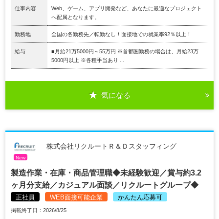
仕事内容
Web、ゲーム、アプリ開発など、あなたに最適なプロジェクト
へ配属となります。
勤務地
全国の各勤務先／転勤なし！面接地での就業率92％以上！
給与
■月給21万5000円～55万円 ※首都圏勤務の場合は、月給23万
5000円以上 ※各種手当あり ...
気になる
株式会社リクルートＲ＆Ｄスタッフィング
New
製造作業・在庫・商品管理職◆未経験歓迎／賞与約3.2
ヶ月分支給／カジュアル面談／リクルートグループ◆
正社員
WEB面接可能企業
かんたん応募可
掲載終了日：2026/8/25