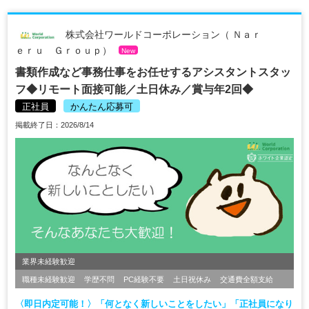
株式会社ワールドコーポレーション（ Ｎａｒ
ｅｒｕ Ｇｒｏｕｐ）
New
書類作成など事務仕事をお任せするアシスタントスタッ
フ◆リモート面接可能／土日休み／賞与年2回◆
正社員
かんたん応募可
掲載終了日：2026/8/14
業界未経験歓迎
職種未経験歓迎
学歴不問
PC経験不要
土日祝休み
交通費全額支給
〈即日内定可能！〉「何となく新しいことをしたい」「正社員になり