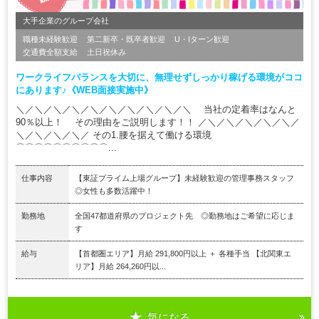
大手企業のグループ会社
職種未経験歓迎
第二新卒・既卒者歓迎
U・Iターン歓迎
交通費全額支給
土日祝休み
ワークライフバランスを大切に、無理せずしっかり稼げる環境がココ
にあります♪《WEB面接実施中》
＼／＼／＼／＼／＼／＼／＼／＼／＼／＼ 当社の定着率はなんと
90％以上！ その理由をご説明します！！ ／＼／＼／＼／＼／＼／
＼／＼／＼／＼／ その1.腰を据えて働ける環境
⌒⌒⌒⌒⌒⌒⌒⌒⌒⌒...
仕事内容
【東証プライム上場グループ】未経験歓迎の管理事務スタッフ
◎女性も多数活躍中！
勤務地
全国47都道府県のプロジェクト先 ◎勤務地はご希望に応じま
す
給与
【首都圏エリア】月給 291,800円以上 ＋ 各種手当 【北関東エ
リア】月給 264,260円以...
気になる