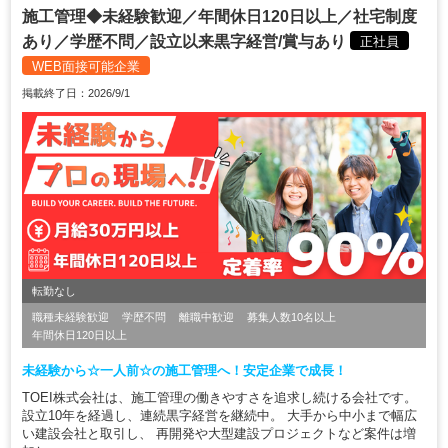
施工管理◆未経験歓迎／年間休日120日以上／社宅制度
あり／学歴不問／設立以来黒字経営/賞与あり
正社員
WEB面接可能企業
掲載終了日：2026/9/1
転勤なし
職種未経験歓迎
学歴不問
離職中歓迎
募集人数10名以上
年間休日120日以上
未経験から☆一人前☆の施工管理へ！安定企業で成長！
TOEI株式会社は、施工管理の働きやすさを追求し続ける会社です。
設立10年を経過し、連続黒字経営を継続中。 大手から中小まで幅広
い建設会社と取引し、 再開発や大型建設プロジェクトなど案件は増