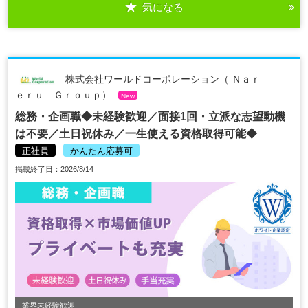
気になる
株式会社ワールドコーポレーション（ Ｎａｒ
ｅｒｕ Ｇｒｏｕｐ）
New
総務・企画職◆未経験歓迎／面接1回・立派な志望動機
は不要／土日祝休み／一生使える資格取得可能◆
正社員
かんたん応募可
掲載終了日：2026/8/14
業界未経験歓迎