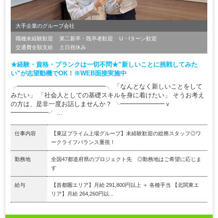
大手企業のグループ会社
職種未経験歓迎
第二新卒・既卒者歓迎
U・Iターン歓迎
交通費全額支給
土日祝休み
★経験・資格・ブランクは一切不問★”新しいことに挑戦してみた
い”が志望動機でOK！※WEB面接実施中
╭━━━━━━━━━━━━━━╮ 「なんとなく新しいことをして
みたい」 「社会人としての基礎スキルを身に着けたい」 そうお考え
の方は、是非一度お話しませんか？ ╰━━━━━━━ｖ
━━━━━━╯ ...
仕事内容
【東証プライム上場グループ】未経験歓迎の総務スタッフ◎ワ
ークライフバランス重視！
勤務地
全国47都道府県のプロジェクト先 ◎勤務地はご希望に応じま
す
給与
【首都圏エリア】月給 291,800円以上 ＋ 各種手当 【北関東エ
リア】月給 264,260円以...