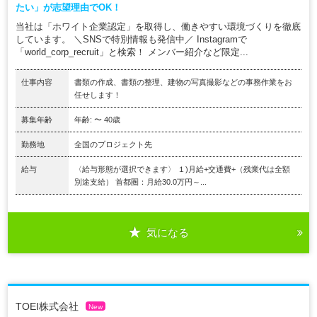
たい」が志望理由でOK！
当社は「ホワイト企業認定」を取得し、働きやすい環境づくりを徹底
しています。 ＼SNSで特別情報も発信中／ Instagramで
「world_corp_recruit」と検索！ メンバー紹介など限定...
仕事内容
書類の作成、書類の整理、建物の写真撮影などの事務作業をお
任せします！
募集年齢
年齢: 〜 40歳
勤務地
全国のプロジェクト先
給与
〈給与形態が選択できます〉 １)月給+交通費+（残業代は全額
別途支給） 首都圏：月給30.0万円～...
気になる
TOEI株式会社
New