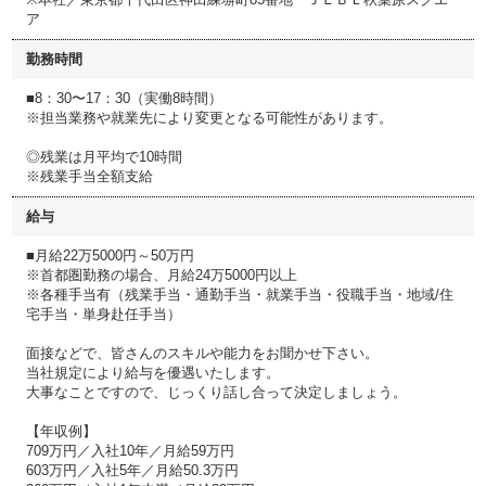
ア
勤務時間
■8：30〜17：30（実働8時間）
※担当業務や就業先により変更となる可能性があります。
◎残業は月平均で10時間
※残業手当全額支給
給与
■月給22万5000円～50万円
※首都圏勤務の場合、月給24万5000円以上
※各種手当有（残業手当・通勤手当・就業手当・役職手当・地域/住
宅手当・単身赴任手当）
面接などで、皆さんのスキルや能力をお聞かせ下さい。
当社規定により給与を優遇いたします。
大事なことですので、じっくり話し合って決定しましょう。
【年収例】
709万円／入社10年／月給59万円
603万円／入社5年／月給50.3万円