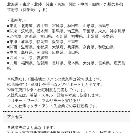
北海道・東北・北陸・関東・東海・関西・中国・四国・九州の各都
道府県（就業先による）
＜勤務地＞
■東北：北海道、岩手県、宮城県、秋田県、山形県、福島県
■関東：茨城県、栃木県、群馬県、埼玉県、千葉県、東京、神奈川県
■北信越：新潟県、富山県、石川県、福井県、山梨県、長野県
■東海：岐阜県、静岡県、愛知県、三重県
■関西：滋賀県、京都府、大阪府、兵庫県、奈良県、和歌山県
■中国：島根県、岡山県、広島県、山口県
■四国：香川県、愛媛県
■九州：福岡県、佐賀県、長崎県、熊本県、大分県、宮崎県、鹿児島
県
※転勤なし！面接地エリアでの就業率は92％以上です。
※地域/住宅・単身赴任手当などのサポートも万全です。
※転任費用や寮・社宅制度も完備しています。
※就業先は、希望・スキル・経験を考慮し決定します。
※リモートワーク、フルリモート実績あり
※この仕事はクライアント先企業での常駐勤務です。
アクセス
各就業先により異なります。
※本社／東京都千代田区神田練塀町85番地 ＪＥＢＬ秋葉原スクエ