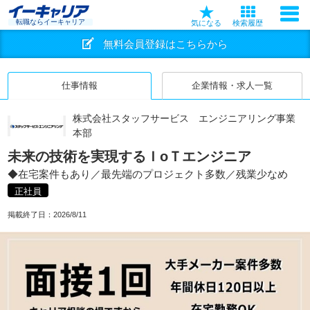
転職ならイーキャリア
気になる
検索履歴
無料会員登録はこちらから
仕事情報
企業情報・求人一覧
株式会社スタッフサービス エンジニアリング事業
本部
未来の技術を実現するＩoＴエンジニア
◆在宅案件もあり／最先端のプロジェクト多数／残業少なめ
正社員
掲載終了日：
2026/8/11