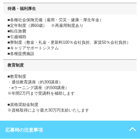
待遇・福利厚生
■各種社会保険完備（雇用・労災・健康・厚生年金）
■定年制度（満60歳） ※再雇用制度あり
■転任旅費
■引越補助
■寮制度（敷金・礼金・更新料100％会社負担、家賃50％会社負担）
■キャリアサポートシステム
■各種提携施設
教育制度
■教育制度
・通信教育講座（約300講座）
・eラーニング講座（約500講座）
※年間2万円まで受講料を補助します
■資格奨励金制度
※資格取得により最大30万円支給いたします
応募時の注意事項