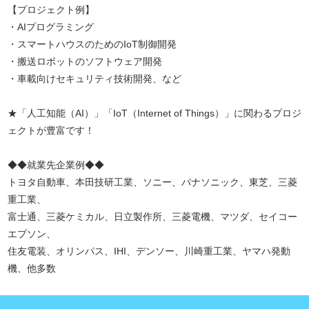
【プロジェクト例】
・AIプログラミング
・スマートハウスのためのIoT制御開発
・搬送ロボットのソフトウェア開発
・車載向けセキュリティ技術開発、など
★「人工知能（AI）」「IoT（Internet of Things）」に関わるプロジ
ェクトが豊富です！
◆◆就業先企業例◆◆
トヨタ自動車、本田技研工業、ソニー、パナソニック、東芝、三菱
重工業、
富士通、三菱ケミカル、日立製作所、三菱電機、マツダ、セイコー
エプソン、
住友電装、オリンパス、IHI、デンソー、川崎重工業、ヤマハ発動
機、他多数