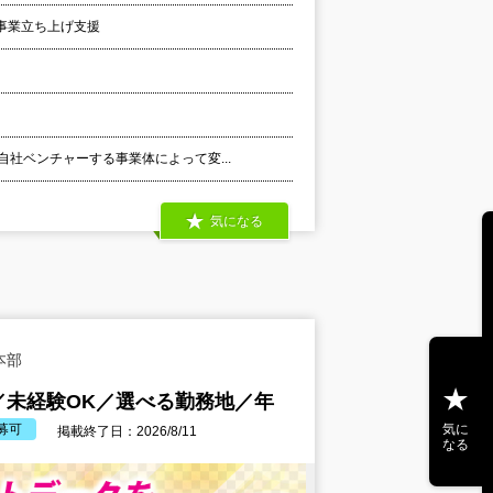
事業立ち上げ支援
自社ベンチャーする事業体によって変...
気になる
本部
／未経験OK／選べる勤務地／年
気に
募可
掲載終了日：2026/8/11
なる