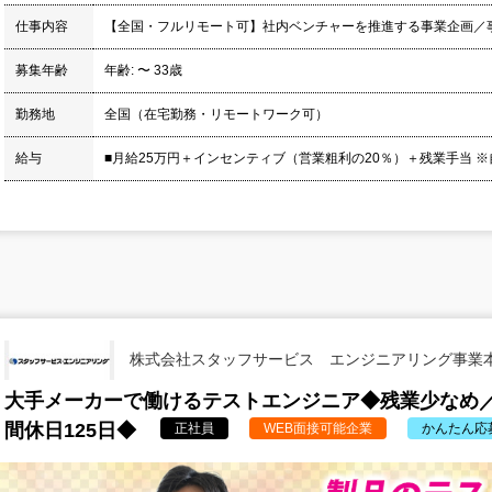
仕事内容
【全国・フルリモート可】社内ベンチャーを推進する事業企画／
募集年齢
年齢: 〜 33歳
勤務地
全国（在宅勤務・リモートワーク可）
給与
■月給25万円＋インセンティブ（営業粗利の20％）＋残業手当 ※
株式会社スタッフサービス エンジニアリング事業
大手メーカーで働けるテストエンジニア◆残業少なめ
間休日125日◆
正社員
WEB面接可能企業
かんたん応