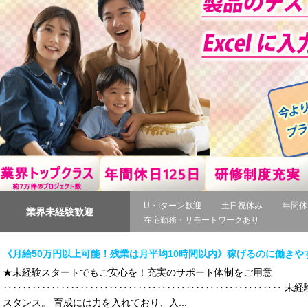
U・Iターン歓迎
土日祝休み
年間休
業界未経験歓迎
在宅勤務・リモートワークあり
《月給50万円以上可能！残業は月平均10時間以内》稼げるのに働き
★未経験スタートでもご安心を！充実のサポート体制をご用意
‥‥‥‥‥‥‥‥‥‥‥‥‥‥‥‥‥‥‥‥‥‥‥‥‥‥‥‥‥ 未経
スタンス。 育成には力を入れており、入...