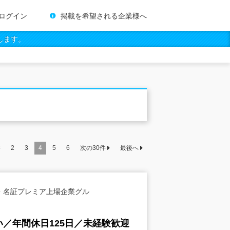
ログイン
掲載を希望される企業様へ
します。
件
2
3
4
5
6
次の
30
件
最後へ
・名証プレミア上場企業グル
／年間休日125日／未経験歓迎