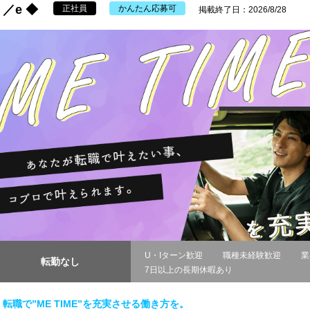
／e ◆
正社員
かんたん応募可
掲載終了日：2026/8/28
U・Iターン歓迎
職種未経験歓迎
業
転勤なし
7日以上の長期休暇あり
転職で”ME TIME”を充実させる働き方を。