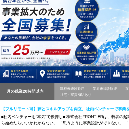
職種未経験歓迎
業界未経験歓迎
在
月の残業20時間以内
社宅・家賃補助あり
【フルリモート可】夢とスキルアップを両立。社内ベンチャーで事業
■社内ベンチャーを“本気”で後押し■ 株式会社FRONTIERは、若者
ら始めたらいいかわからない」 「思うように事業設計ができない」 「資金