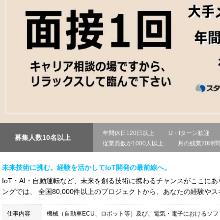
年間休日120日以上
U・Iターン歓迎
募集人数10名以上
従業員数が1000人以上
月の残業20時
未来技術に挑む。経験を活かしてIoT開発の最前線へ。
IoT・AI・自動運転など、未来を創る技術に携わるチャンスがここに
ングでは、 全国80,000件以上のプロジェクトから、あなたの経験やスキ
仕事内容
機械（自動車ECU、ロボット等）及び、電気・電子におけるソ