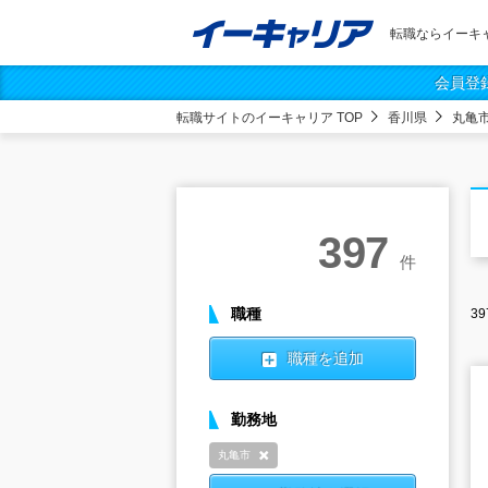
転職ならイーキ
会員登
転職サイトのイーキャリア TOP
香川県
丸亀
397
件
職種
39
職種を追加
勤務地
丸亀市
削除