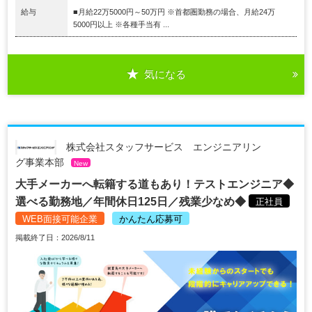
給与
■月給22万5000円～50万円 ※首都圏勤務の場合、月給24万
5000円以上 ※各種手当有 ...
気になる
株式会社スタッフサービス エンジニアリン
グ事業本部
New
大手メーカーへ転籍する道もあり！テストエンジニア◆
選べる勤務地／年間休日125日／残業少なめ◆
正社員
WEB面接可能企業
かんたん応募可
掲載終了日：2026/8/11