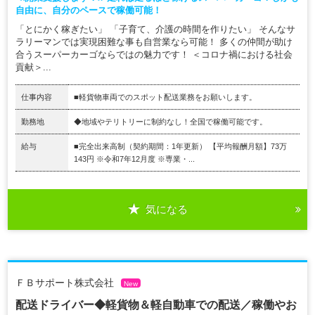
自由に、自分のペースで稼働可能！
「とにかく稼ぎたい」 「子育て、介護の時間を作りたい」 そんなサ
ラリーマンでは実現困難な事も自営業なら可能！ 多くの仲間が助け
合うスーパーカーゴならではの魅力です！ ＜コロナ禍における社会
貢献＞...
仕事内容
■軽貨物車両でのスポット配送業務をお願いします。
勤務地
◆地域やテリトリーに制約なし！全国で稼働可能です。
給与
■完全出来高制（契約期間：1年更新） 【平均報酬月額】73万
143円 ※令和7年12月度 ※専業・...
気になる
ＦＢサポート株式会社
New
配送ドライバー◆軽貨物＆軽自動車での配送／稼働やお