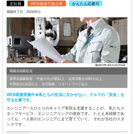
正社員
WEB面接可能企業
かんたん応募可
掲載終了日：2026/8/11
職種未経験歓迎
業界未経験歓迎
中途入社が5割以上
従業員数が1000人以上
年間休日120日以上
在宅勤務・リモートワークあり
WEB面接実施中★私たちの生活に欠かせない、クルマの「安全」を
守る仕事です。
エンジニア一人ひとりのキャリア実現を支援することが、 私たちス
タッフサービス・エンジニアリングの使命です。 たとえ未経験であ
っても、一人前のエンジニアにまで育てていく。 それが当社のスタ
ンスです...