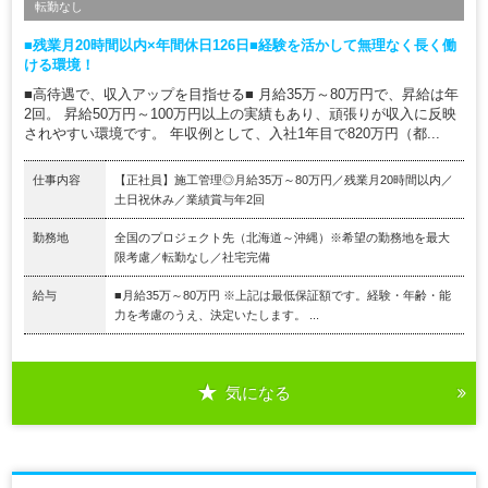
転勤なし
■残業月20時間以内×年間休日126日■経験を活かして無理なく長く働
ける環境！
■高待遇で、収入アップを目指せる■ 月給35万～80万円で、昇給は年
2回。 昇給50万円～100万円以上の実績もあり、頑張りが収入に反映
されやすい環境です。 年収例として、入社1年目で820万円（都...
仕事内容
【正社員】施工管理◎月給35万～80万円／残業月20時間以内／
土日祝休み／業績賞与年2回
勤務地
全国のプロジェクト先（北海道～沖縄）※希望の勤務地を最大
限考慮／転勤なし／社宅完備
給与
■月給35万～80万円 ※上記は最低保証額です。経験・年齢・能
力を考慮のうえ、決定いたします。 ...
気になる