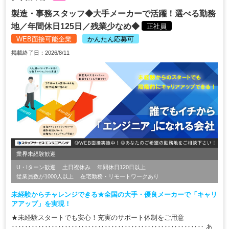
製造・事務スタッフ◆大手メーカーで活躍！選べる勤務
地／年間休日125日／残業少なめ◆
正社員
WEB面接可能企業
かんたん応募可
掲載終了日：2026/8/11
業界未経験歓迎
U・Iターン歓迎
土日祝休み
年間休日120日以上
従業員数が1000人以上
在宅勤務・リモートワークあり
未経験からチャレンジできる★全国の大手・優良メーカーで「キャリ
アアップ」を実現！
★未経験スタートでも安心！充実のサポート体制をご用意
‥‥‥‥‥‥‥‥‥‥‥‥‥‥‥‥‥‥‥‥‥‥‥‥‥‥‥‥‥ あ