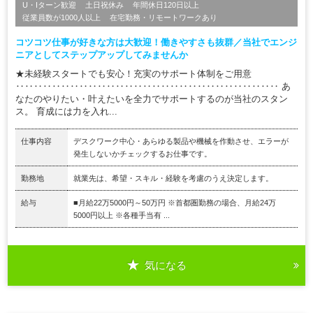
U・Iターン歓迎
土日祝休み
年間休日120日以上
従業員数が1000人以上
在宅勤務・リモートワークあり
コツコツ仕事が好きな方は大歓迎！働きやすさも抜群／当社でエンジ
ニアとしてステップアップしてみませんか
★未経験スタートでも安心！充実のサポート体制をご用意
‥‥‥‥‥‥‥‥‥‥‥‥‥‥‥‥‥‥‥‥‥‥‥‥‥‥‥‥‥ あ
なたのやりたい・叶えたいを全力でサポートするのが当社のスタン
ス。 育成には力を入れ...
仕事内容
デスクワーク中心・あらゆる製品や機械を作動させ、エラーが
発生しないかチェックするお仕事です。
勤務地
就業先は、希望・スキル・経験を考慮のうえ決定します。
給与
■月給22万5000円～50万円 ※首都圏勤務の場合、月給24万
5000円以上 ※各種手当有 ...
気になる