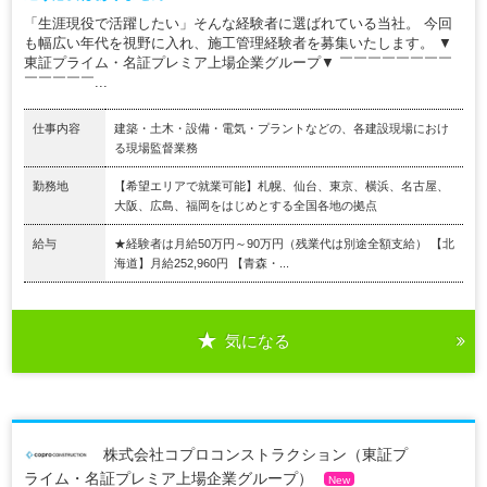
「生涯現役で活躍したい」そんな経験者に選ばれている当社。 今回
も幅広い年代を視野に入れ、施工管理経験者を募集いたします。 ▼
東証プライム・名証プレミア上場企業グループ▼ ￣￣￣￣￣￣￣￣
￣￣￣￣￣...
仕事内容
建築・土木・設備・電気・プラントなどの、各建設現場におけ
る現場監督業務
勤務地
【希望エリアで就業可能】札幌、仙台、東京、横浜、名古屋、
大阪、広島、福岡をはじめとする全国各地の拠点
給与
★経験者は月給50万円～90万円（残業代は別途全額支給） 【北
海道】月給252,960円 【青森・...
気になる
株式会社コプロコンストラクション（東証プ
ライム・名証プレミア上場企業グループ）
New