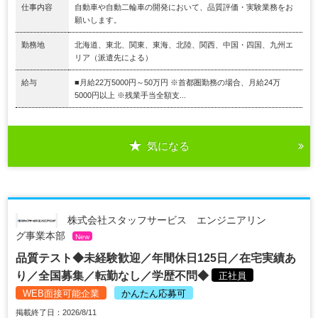
仕事内容
自動車や自動二輪車の開発において、品質評価・実験業務をお
願いします。
勤務地
北海道、東北、関東、東海、北陸、関西、中国・四国、九州エ
リア（派遣先による）
給与
■月給22万5000円～50万円 ※首都圏勤務の場合、月給24万
5000円以上 ※残業手当全額支...
気になる
株式会社スタッフサービス エンジニアリン
グ事業本部
New
品質テスト◆未経験歓迎／年間休日125日／在宅実績あ
り／全国募集／転勤なし／学歴不問◆
正社員
WEB面接可能企業
かんたん応募可
掲載終了日：2026/8/11