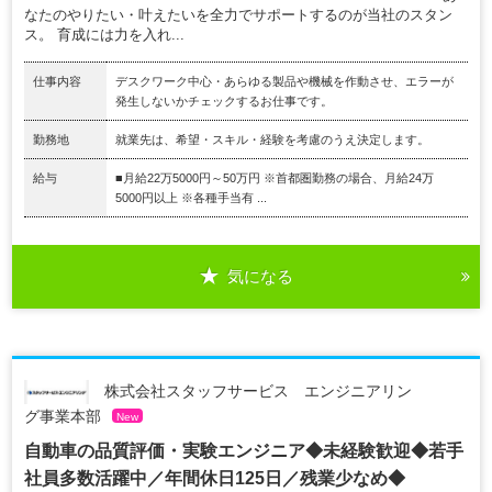
なたのやりたい・叶えたいを全力でサポートするのが当社のスタン
ス。 育成には力を入れ...
仕事内容
デスクワーク中心・あらゆる製品や機械を作動させ、エラーが
発生しないかチェックするお仕事です。
勤務地
就業先は、希望・スキル・経験を考慮のうえ決定します。
給与
■月給22万5000円～50万円 ※首都圏勤務の場合、月給24万
5000円以上 ※各種手当有 ...
気になる
株式会社スタッフサービス エンジニアリン
グ事業本部
New
自動車の品質評価・実験エンジニア◆未経験歓迎◆若手
社員多数活躍中／年間休日125日／残業少なめ◆