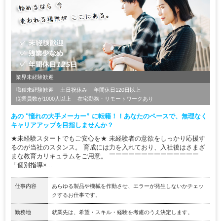
業界未経験歓迎
職種未経験歓迎
土日祝休み
年間休日120日以上
従業員数が1000人以上
在宅勤務・リモートワークあり
あの "憧れの大手メーカー” に転籍！！あなたのペースで、無理なく
キャリアアップを目指しませんか？
★未経験スタートでもご安心を★ 未経験者の意欲をしっかり応援す
るのが当社のスタンス。 育成には力を入れており、入社後はさまざ
まな教育カリキュラムをご用意。 ￣￣￣￣￣￣￣￣￣￣￣￣￣￣
「個別指導×...
仕事内容
あらゆる製品や機械を作動させ、エラーが発生しないかチェッ
クするお仕事です。
勤務地
就業先は、希望・スキル・経験を考慮のうえ決定します。