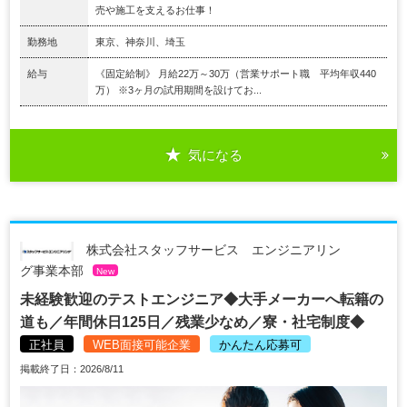
売や施⼯を⽀えるお仕事！
勤務地
東京、神奈川、埼玉
給与
《固定給制》 月給22万～30万（営業サポート職 平均年収440
万） ※3ヶ⽉の試⽤期間を設けてお...
気になる
株式会社スタッフサービス エンジニアリン
グ事業本部
New
未経験歓迎のテストエンジニア◆大手メーカーへ転籍の
道も／年間休日125日／残業少なめ／寮・社宅制度◆
正社員
WEB面接可能企業
かんたん応募可
掲載終了日：2026/8/11