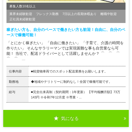
募集人数10名以上
業界未経験歓迎
フレックス勤務
7日以上の長期休暇あり
離職中歓迎
正社員未経験歓迎
稼ぎたい方も、自分のペースで働きたい方も歓迎！自由に、自分のペ
ースで稼働可能！
「とにかく稼ぎたい」 「自由に働きたい」 「子育て、介護の時間を
作りたい」 そんなサラリーマンでは実現困難な事も自営業なら可
能！ 当社で、配送ドライバーとして活躍しませんか？ ⌒ ⌒ ⌒
⌒ ⌒ ...
仕事内容
■軽貨物車両でのスポット配送業務をお願いします。
勤務地
◆地域やテリトリーに制約なし！全国で稼働可能です。
給与
■完全出来高制（契約期間：1年更新） 【平均報酬月額】73万
143円 ※令和7年12月度 ※専業・...
気になる