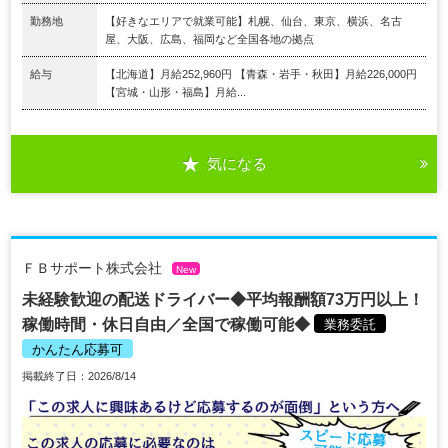
勤務地
【好きなエリアで就業可能】札幌、仙台、東京、横浜、名古
屋、大阪、広島、福岡など全国各地の拠点
給与
【北海道】月給252,960円 【青森・岩手・秋田】月給226,000円
【宮城・山形・福島】月給...
気になる
ＦＢサポート株式会社
New
未経験歓迎の配送ドライバー◆平均報酬額73万円以上！
稼働時間・休日自由／全国で稼働可能◆
業務委託
かんたん応募可
掲載終了日：2026/8/14