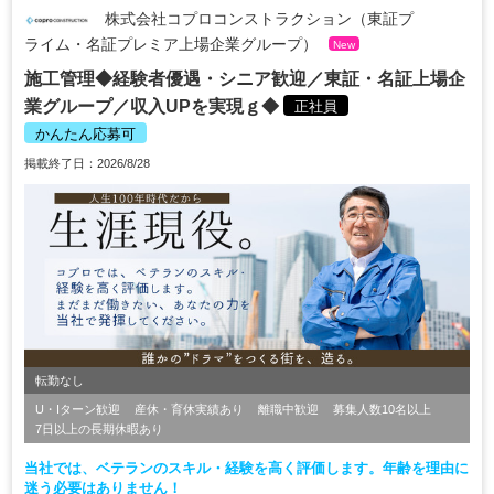
株式会社コプロコンストラクション（東証プ
ライム・名証プレミア上場企業グループ）
New
施工管理◆経験者優遇・シニア歓迎／東証・名証上場企
業グループ／収入UPを実現ｇ◆
正社員
かんたん応募可
掲載終了日：2026/8/28
転勤なし
U・Iターン歓迎
産休・育休実績あり
離職中歓迎
募集人数10名以上
7日以上の長期休暇あり
当社では、ベテランのスキル・経験を高く評価します。年齢を理由に
迷う必要はありません！