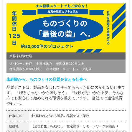
業界未経験歓迎
U・Iターン歓迎
土日祝休み
年間休日120日以上
従業員数が1000人以上
在宅勤務・リモートワークあり
未経験から、ものづくりの品質を支える仕事へ
品質テストは、製品を安心して使ってもらうために欠かせない仕事で
す。 「理系じゃないから難しそう」 「経験がないから不安」そんな
方でも安心して始められる環境を整えています。 当社では通信教育
やeラー...
仕事内容
未経験から始める製品の品質テスト業務
勤務地
【全国募集】転勤なし・在宅勤務・リモートワーク実績あり