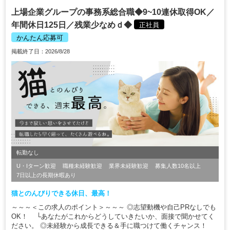
上場企業グループの事務系総合職◆9~10連休取得OK／
年間休日125日／残業少なめｄ◆
正社員
かんたん応募可
掲載終了日：2026/8/28
転勤なし
U・Iターン歓迎
職種未経験歓迎
業界未経験歓迎
募集人数10名以上
7日以上の長期休暇あり
猫とのんびりできる休日、最高！
～～～＜この求人のポイント＞～～～ ◎志望動機や自己PRなしでも
OK！ └あなたがこれからどうしていきたいか、面接で聞かせてく
ださい。 ◎未経験から成長できる＆手に職つけて働くチャンス！