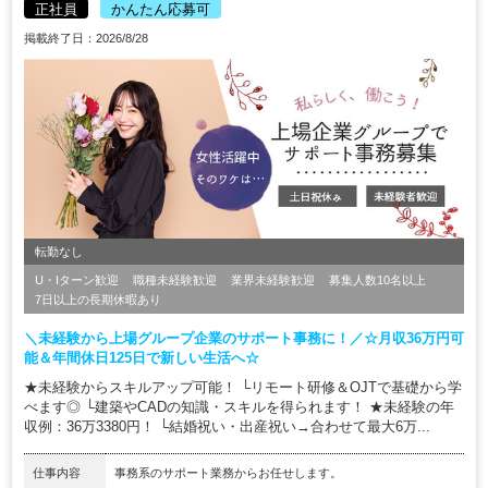
正社員
かんたん応募可
掲載終了日：2026/8/28
転勤なし
U・Iターン歓迎
職種未経験歓迎
業界未経験歓迎
募集人数10名以上
7日以上の長期休暇あり
＼未経験から上場グループ企業のサポート事務に！／☆月収36万円可
能＆年間休日125日で新しい生活へ☆
★未経験からスキルアップ可能！ └リモート研修＆OJTで基礎から学
べます◎ └建築やCADの知識・スキルを得られます！ ★未経験の年
収例：36万3380円！ └結婚祝い・出産祝い→合わせて最大6万...
仕事内容
事務系のサポート業務からお任せします。