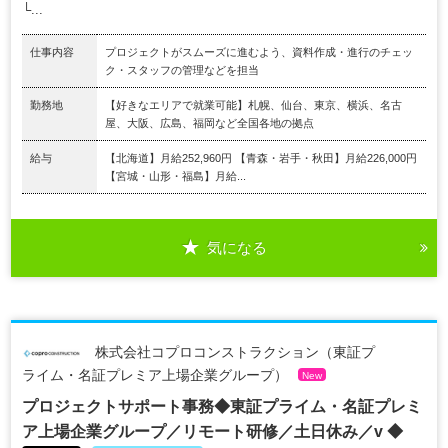
└...
仕事内容
プロジェクトがスムーズに進むよう、資料作成・進行のチェッ
ク・スタッフの管理などを担当
勤務地
【好きなエリアで就業可能】札幌、仙台、東京、横浜、名古
屋、大阪、広島、福岡など全国各地の拠点
給与
【北海道】月給252,960円 【青森・岩手・秋田】月給226,000円
【宮城・山形・福島】月給...
気になる
株式会社コプロコンストラクション（東証プ
ライム・名証プレミア上場企業グループ）
New
プロジェクトサポート事務◆東証プライム・名証プレミ
ア上場企業グループ／リモート研修／土日休み／v ◆