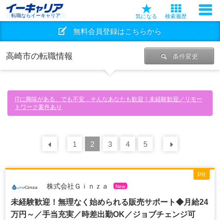
転職ならイーキャリア
気になる
検索履歴
無料会員登録はこちらから
高崎市の転職情報
条件変更
ITに興味がある、でも不安…そんなあなたも歓迎！未経験歓迎／リモー
トワーク案件あり
前の
1
30
2
件
3
4
5
次の
30
PR
株式会社Ｇｉｎｚａ
New
未経験歓迎！無理なく始められる販売サポート◆月給24
万円～／手当充実／時差出勤OK／ジョブチェンジ可