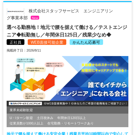
株式会社スタッフサービス エンジニアリン
グ事業本部
New
選べる勤務地！地元で腰を据えて働ける／テストエンジ
ニア◆転勤無し／年間休日125日／残業少なめ◆
正社員
WEB面接可能企業
かんたん応募可
掲載終了日：2026/8/11
業界未経験歓迎
U・Iターン歓迎
土日祝休み
年間休日120日以上
従業員数が1000人以上
在宅勤務・リモートワークあり
地元で腰を据えて働ける安定企業！残業月平均10時間以内で安心して