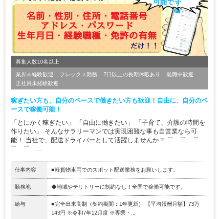
募集人数10名以上
業界未経験歓迎
フレックス勤務
7日以上の長期休暇あり
離職中歓迎
正社員未経験歓迎
稼ぎたい方も、自分のペースで働きたい方も歓迎！自由に、自分のペ
ースで稼働可能！
「とにかく稼ぎたい」 「自由に働きたい」 「子育て、介護の時間を
作りたい」 そんなサラリーマンでは実現困難な事も自営業なら可
能！ 当社で、配送ドライバーとして活躍しませんか？ ⌒ ⌒ ⌒
⌒ ⌒ ...
仕事内容
■軽貨物車両でのスポット配送業務をお願いします。
勤務地
◆地域やテリトリーに制約なし！全国で稼働可能です。
給与
■完全出来高制（契約期間：1年更新） 【平均報酬月額】73万
143円 ※令和7年12月度 ※専業・...