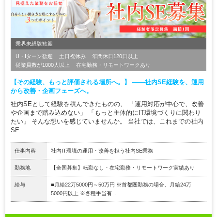
業界未経験歓迎
U・Iターン歓迎
土日祝休み
年間休日120日以上
従業員数が1000人以上
在宅勤務・リモートワークあり
【その経験、もっと評価される場所へ。】 ――社内SE経験を、運用
から改善・企画フェーズへ。
社内SEとして経験を積んできたものの、 「運用対応が中心で、改善
や企画まで踏み込めない」 「もっと主体的にIT環境づくりに関わり
たい」 そんな想いを感じていませんか。 当社では、これまでの社内
SE...
仕事内容
社内IT環境の運用・改善を担う社内SE業務
勤務地
【全国募集】転勤なし・在宅勤務・リモートワーク実績あり
給与
■月給22万5000円～50万円 ※首都圏勤務の場合、月給24万
5000円以上 ※各種手当有 ...