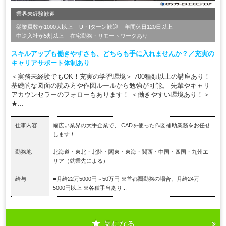
業界未経験歓迎
従業員数が1000人以上
U・Iターン歓迎
年間休日120日以上
中途入社が5割以上
在宅勤務・リモートワークあり
スキルアップも働きやすさも、どちらも手に入れませんか？／充実の
キャリアサポート体制あり
＜実務未経験でもOK！充実の学習環境＞ 700種類以上の講座あり！
基礎的な図面の読み方や作図ルールから勉強が可能。 先輩やキャリ
アカウンセラーのフォローもあります！ ＜働きやすい環境あり！＞
★...
仕事内容
幅広い業界の大手企業で、 CADを使った作図補助業務をお任せ
します！
勤務地
北海道・東北・北陸・関東・東海・関西・中国・四国・九州エ
リア（就業先による）
給与
■月給22万5000円～50万円 ※首都圏勤務の場合、月給24万
5000円以上 ※各種手当あり...
気になる