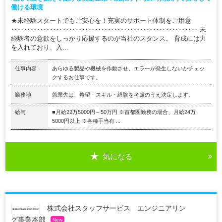
働ける環境
★未経験スタートでもご安心を！充実のサポート体制をご用意
‥‥‥‥‥‥‥‥‥‥‥‥‥‥‥‥‥‥‥‥‥‥‥‥‥‥‥‥‥ 未
経験者の意欲をしっかり応援するのが当社のスタンス。 育成には力
を入れており、入...
仕事内容
あらゆる製品や機械を作動させ、エラーが発生しないかチェッ
クするお仕事です。
勤務地
就業先は、希望・スキル・経験を考慮のうえ決定します。
給与
■月給22万5000円～50万円 ※首都圏勤務の場合、月給24万
5000円以上 ※各種手当有 ...
気になる
株式会社スタッフサービス エンジニアリン
グ事業本部
New