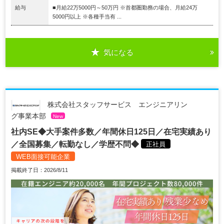
給与
■月給22万5000円～50万円 ※首都圏勤務の場合、月給24万
5000円以上 ※各種手当有 ...
気になる
株式会社スタッフサービス エンジニアリン
グ事業本部
New
社内SE◆大手案件多数／年間休日125日／在宅実績あり
／全国募集／転勤なし／学歴不問◆
正社員
WEB面接可能企業
掲載終了日：2026/8/11