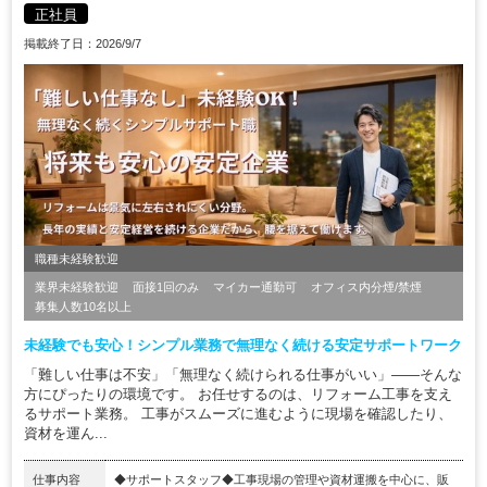
正社員
掲載終了日：2026/9/7
職種未経験歓迎
業界未経験歓迎
面接1回のみ
マイカー通勤可
オフィス内分煙/禁煙
募集人数10名以上
未経験でも安心！シンプル業務で無理なく続ける安定サポートワーク
「難しい仕事は不安」「無理なく続けられる仕事がいい」——そんな
方にぴったりの環境です。 お任せするのは、リフォーム工事を支え
るサポート業務。 工事がスムーズに進むように現場を確認したり、
資材を運ん...
仕事内容
◆サポートスタッフ◆工事現場の管理や資材運搬を中⼼に、販