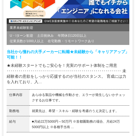
業界未経験歓迎
U・Iターン歓迎
土日祝休み
年間休日120日以上
従業員数が1000人以上
在宅勤務・リモートワークあり
当社から憧れの大手メーカーに転籍★未経験から「キャリアアップ」
可能！！
★未経験スタートでもご安心を！充実のサポート体制をご用意
‥‥‥‥‥‥‥‥‥‥‥‥‥‥‥‥‥‥‥‥‥‥‥‥‥‥‥‥‥ 未
経験者の意欲をしっかり応援するのが当社のスタンス。 育成には力
を入れており、入...
仕事内容
あらゆる製品や機械を作動させ、エラーが発生しないかチェッ
クするお仕事です。
勤務地
就業先は、希望・スキル・経験を考慮のうえ決定します。
給与
■月給22万5000円～50万円 ※首都圏勤務の場合、月給24万
5000円以上 ※各種手当有 ...