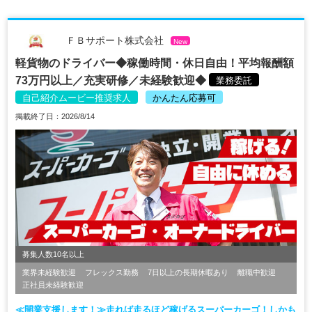
ＦＢサポート株式会社
New
軽貨物のドライバー◆稼働時間・休日自由！平均報酬額
73万円以上／充実研修／未経験歓迎◆
業務委託
自己紹介ムービー推奨求人
かんたん応募可
掲載終了日：2026/8/14
募集人数10名以上
業界未経験歓迎
フレックス勤務
7日以上の長期休暇あり
離職中歓迎
正社員未経験歓迎
≪開業支援します！≫走れば走るほど稼げるスーパーカーゴ！しかも