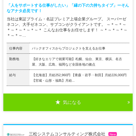
「人をサポートする仕事がしたい」「縁の下の力持ちタイプ」ーそん
なアナタ必見です！
当社は東証プライム・名証プレミア上場企業グループ。 スーパーゼ
ネコン、大手ゼネコン、サブコンがクライアントです。 ～＊～＊～
＊～＊～＊～＊～＊ こんなお仕事をお任せします！ ～＊～＊～＊～
＊～＊～...
仕事内容
バックオフィスからプロジェクトを支えるお仕事
勤務地
【好きなエリアで就業可能】札幌、仙台、東京、横浜、名古
屋、大阪、広島、福岡など全国各地の拠点
給与
【北海道】月給252,960円 【青森・岩手・秋田】月給226,000円
【宮城・山形・福島】月給...
気になる
三松システムコンサルティング株式会社
New