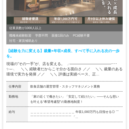
従業員数が1000人以上
職種未経験歓迎
学歴不問
面接1回のみ
PC経験不要
社宅・家賃補助あり
【経験を力に変える】裁量×年収×成長、すべて手に入れる次の一歩
を。
現場の“その一手”が、店を変える。 ╭────────────────･･･
✨─╮ ＼＼ 経験者だからこそ分かる面白さ ／／ ＼＼ 裁量のある
環境で実力を発揮 ／／ ＼＼ 評価は実績ベース、正...
仕事内容
飲食店舗の運営管理・スタッフマネジメント業務
勤務地
「家の近くで働きたい」「安定して続けたい」――そんな想い
を叶える“希望考慮型”の勤務地制度！
給与
＿＿＿＿＿＿＿＿＿＿＿＿＿＿ 年収1,000万円も目指せる◎ ￣
￣￣￣￣￣￣￣￣￣￣￣￣￣ 「...