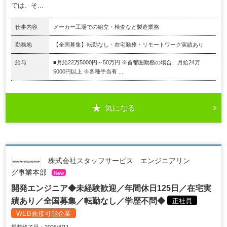
では、そ...
仕事内容
メーカー工場での組立・検査など製造業務
勤務地
【全国募集】転勤なし・在宅勤務・リモートワーク実績あり
給与
■月給22万5000円～50万円 ※首都圏勤務の場合、月給24万
5000円以上 ※各種手当有 ...
気になる
株式会社スタッフサービス エンジニアリン
グ事業本部
New
開発エンジニア◆未経験歓迎／年間休日125日／在宅実
績あり／全国募集／転勤なし／学歴不問◆
正社員
WEB面接可能企業