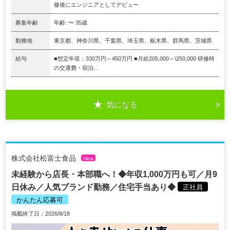
修後にエンジニアとしてデビュー
募集年齢
年齢: 〜 35歳
勤務地
東京都、神奈川県、千葉県、埼玉県、栃木県、群馬県、茨城県
給与
■想定年収：330万円～450万円 ■月給205,000～\250,000 研修時
の交通費・宿泊...
気になる
株式会社松富士食品
New
未経験から店長・本部職へ！◆年収1,000万円も可／月9
日休み／人気ブランド勤務／住宅手当あり◆
正社員
かんたん応募可
掲載終了日：2026/8/18