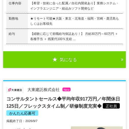
仕事内容
【希望・技術に合った配属／自社内開発あり】業務システム・
インフラエンジニア・組込みソフト開発など
勤務地
★リモート可能★大阪・東京・北海道・福岡・宮崎・鹿児島も
しくはお客様先
給与
【経験に応じて前職給与保証あり！】 月給30万円～60万円 ＋
各種手当 ＋ 残業代100％支給 ...
気になる
大東建託株式会社
New
コンサルタントセールス◆平均年収917万円／年間休日
125日／フレックスタイム制／研修制度充実◆
正社員
かんたん応募可
掲載終了日：2026/9/7