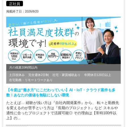
正社員
掲載終了日：2026/8/20
月の残業20時間以内
土日祝休み
完全週休2日制
社宅・家賃補助あり
年間休日120日以上
在宅勤務・リモートワークあり
【今度は“働き方”にこだわっていい】AI・IoT・クラウド案件も多
数！あなたの価値を無駄にしない環境
たとえば… 経験が浅い方は『自社内開発案件』から、 転々と勤務先
を変えるのが苦手という方は『長期のプロジェクト』など スキルや
適性に合ったプロジェクトで活躍可能◎ その理由は【常時100件以
上】の...