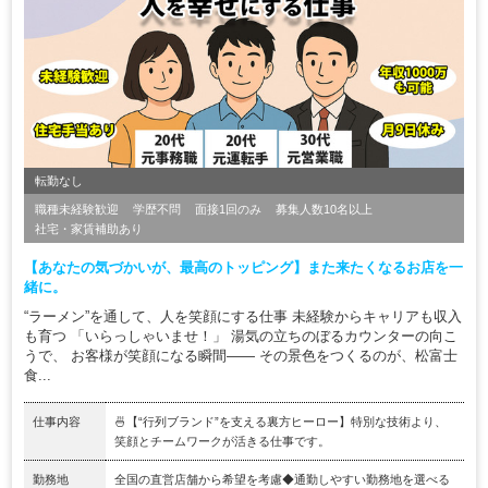
転勤なし
職種未経験歓迎
学歴不問
面接1回のみ
募集人数10名以上
社宅・家賃補助あり
【あなたの気づかいが、最高のトッピング】また来たくなるお店を一
緒に。
“ラーメン”を通して、人を笑顔にする仕事 未経験からキャリアも収入
も育つ 「いらっしゃいませ！」 湯気の立ちのぼるカウンターの向こ
うで、 お客様が笑顔になる瞬間―― その景色をつくるのが、松富士
食...
仕事内容
🍜【“行列ブランド”を支える裏方ヒーロー】特別な技術より、
笑顔とチームワークが活きる仕事です。
勤務地
全国の直営店舗から希望を考慮◆通勤しやすい勤務地を選べる