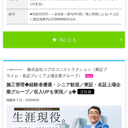
172支店）
給与
■月給29万円～＋歩合給＋賞与(年2回／個人実績による) ※上記
に固定残業代(月35時間相当分)6...
気になる
株式会社コプロコンストラクション（東証プ
ライム・名証プレミア上場企業グループ）
New
施工管理◆経験者優遇・シニア歓迎／東証・名証上場企
業グループ／収入UPを実現／ g◆
正社員
掲載終了日：2026/8/28