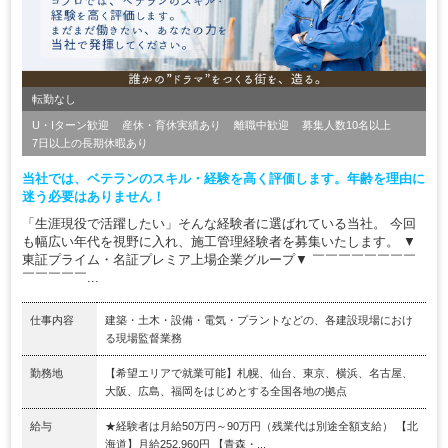
転勤なし
U・Iターン歓迎
産休・育休実績あり
離職中歓迎
募集人数10名以上
7日以上の長期休暇あり
当社では、ベテランのスキル・経験を高く評価します。年齢を理由に
迷う必要はありません！
「生涯現役で活躍したい」そんな経験者に選ばれている当社。 今回
も幅広い年代を視野に入れ、施工管理経験者を募集いたします。 ▼
東証プライム・名証プレミア上場企業グループ▼ ￣￣￣￣￣￣￣￣
￣￣￣￣￣...
仕事内容
建築・土木・設備・電気・プラントなどの、各建設現場におけ
る現場監督業務
勤務地
【希望エリアで就業可能】札幌、仙台、東京、横浜、名古屋、
大阪、広島、福岡をはじめとする全国各地の拠点
給与
★経験者は月給50万円～90万円（残業代は別途全額支給） 【北
海道】月給252,960円 【青森・...