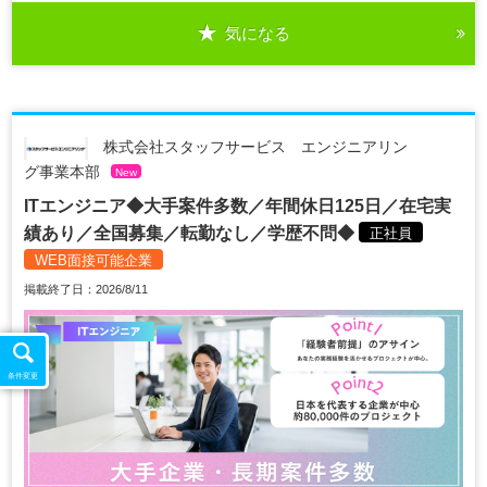
気になる
株式会社スタッフサービス エンジニアリン
グ事業本部
New
ITエンジニア◆大手案件多数／年間休日125日／在宅実
績あり／全国募集／転勤なし／学歴不問◆
正社員
WEB面接可能企業
掲載終了日：2026/8/11
条件変更