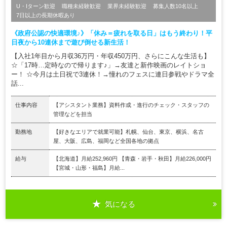
U・Iターン歓迎
職種未経験歓迎
業界未経験歓迎
募集人数10名以上
7日以上の長期休暇あり
《政府公認の快適環境♪》「休み＝疲れを取る日」はもう終わり！平
日夜から10連休まで遊び倒せる新生活！
【入社1年目から月収36万円・年収450万円、さらにこんな生活も】
☆「17時…定時なので帰ります♪」→友達と新作映画のレイトショ
ー！ ☆今月は土日祝で3連休！→憧れのフェスに連日参戦やドラマ全
話...
仕事内容
【アシスタント業務】資料作成・進行のチェック・スタッフの
管理などを担当
勤務地
【好きなエリアで就業可能】札幌、仙台、東京、横浜、名古
屋、大阪、広島、福岡など全国各地の拠点
給与
【北海道】月給252,960円 【青森・岩手・秋田】月給226,000円
【宮城・山形・福島】月給...
気になる