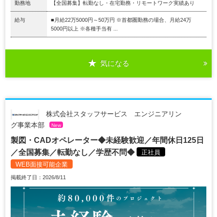
勤務地
【全国募集】転勤なし・在宅勤務・リモートワーク実績あり
給与
■月給22万5000円～50万円 ※首都圏勤務の場合、月給24万
5000円以上 ※各種手当有 ...
気になる
株式会社スタッフサービス エンジニアリン
グ事業本部
New
製図・CADオペレーター◆未経験歓迎／年間休日125日
／全国募集／転勤なし／学歴不問◆
正社員
WEB面接可能企業
掲載終了日：2026/8/11