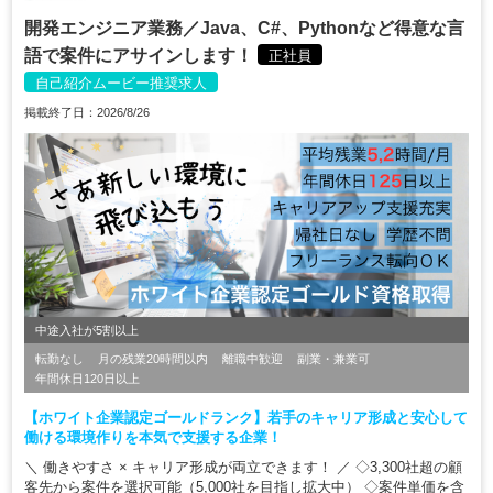
開発エンジニア業務／Java、C#、Pythonなど得意な言
語で案件にアサインします！
正社員
自己紹介ムービー推奨求人
掲載終了日：2026/8/26
中途入社が5割以上
転勤なし
月の残業20時間以内
離職中歓迎
副業・兼業可
年間休日120日以上
【ホワイト企業認定ゴールドランク】若手のキャリア形成と安心して
働ける環境作りを本気で支援する企業！
＼ 働きやすさ × キャリア形成が両立できます！ ／ ◇3,300社超の顧
客先から案件を選択可能（5,000社を目指し拡大中） ◇案件単価を含