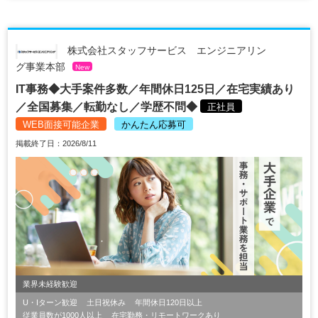
株式会社スタッフサービス エンジニアリン
グ事業本部
New
IT事務◆大手案件多数／年間休日125日／在宅実績あり
／全国募集／転勤なし／学歴不問◆
正社員
WEB面接可能企業
かんたん応募可
掲載終了日：2026/8/11
業界未経験歓迎
U・Iターン歓迎
土日祝休み
年間休日120日以上
従業員数が1000人以上
在宅勤務・リモートワークあり