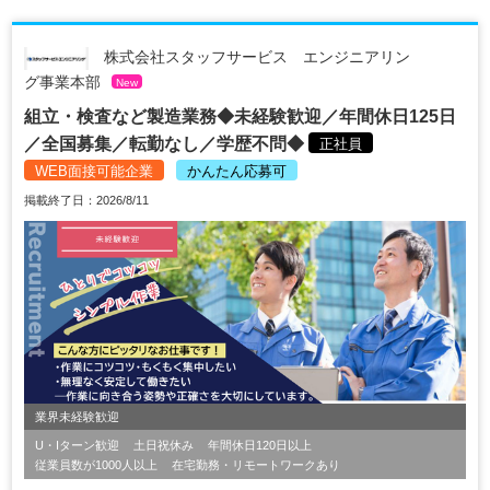
株式会社スタッフサービス エンジニアリン
グ事業本部
New
組立・検査など製造業務◆未経験歓迎／年間休日125日
／全国募集／転勤なし／学歴不問◆
正社員
WEB面接可能企業
かんたん応募可
掲載終了日：2026/8/11
業界未経験歓迎
U・Iターン歓迎
土日祝休み
年間休日120日以上
従業員数が1000人以上
在宅勤務・リモートワークあり