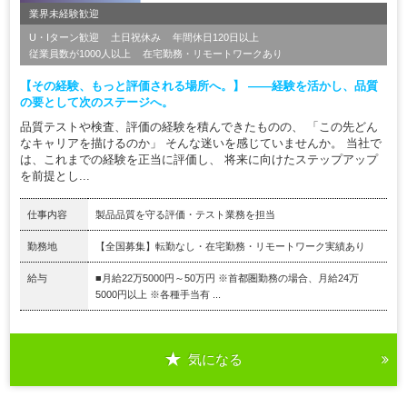
業界未経験歓迎
U・Iターン歓迎
土日祝休み
年間休日120日以上
従業員数が1000人以上
在宅勤務・リモートワークあり
【その経験、もっと評価される場所へ。】 ――経験を活かし、品質
の要として次のステージへ。
品質テストや検査、評価の経験を積んできたものの、 「この先どん
なキャリアを描けるのか」 そんな迷いを感じていませんか。 当社で
は、これまでの経験を正当に評価し、 将来に向けたステップアップ
を前提とし...
仕事内容
製品品質を守る評価・テスト業務を担当
勤務地
【全国募集】転勤なし・在宅勤務・リモートワーク実績あり
給与
■月給22万5000円～50万円 ※首都圏勤務の場合、月給24万
5000円以上 ※各種手当有 ...
気になる