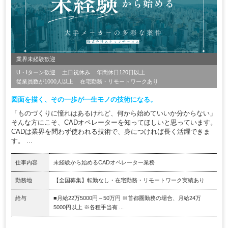
業界未経験歓迎
U・Iターン歓迎
土日祝休み
年間休日120日以上
従業員数が1000人以上
在宅勤務・リモートワークあり
図面を描く、その一歩が一生モノの技術になる。
「ものづくりに憧れはあるけれど、何から始めていいか分からない」
そんな方にこそ、CADオペレーターを知ってほしいと思っています。
CADは業界を問わず使われる技術で、身につければ長く活躍できま
す。 ...
仕事内容
未経験から始めるCADオペレーター業務
勤務地
【全国募集】転勤なし・在宅勤務・リモートワーク実績あり
給与
■月給22万5000円～50万円 ※首都圏勤務の場合、月給24万
5000円以上 ※各種手当有 ...