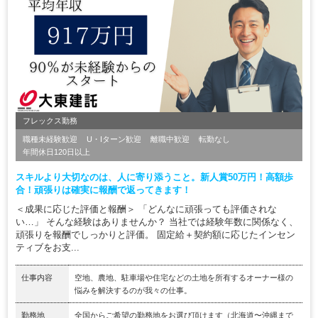
フレックス勤務
職種未経験歓迎
U・Iターン歓迎
離職中歓迎
転勤なし
年間休日120日以上
スキルより大切なのは、人に寄り添うこと。新人賞50万円！高額歩
合！頑張りは確実に報酬で返ってきます！
＜成果に応じた評価と報酬＞ 「どんなに頑張っても評価されな
い…」 そんな経験はありませんか？ 当社では経験年数に関係なく、
頑張りを報酬でしっかりと評価。 固定給＋契約額に応じたインセン
ティブをお支...
仕事内容
空地、農地、駐車場や住宅などの土地を所有するオーナー様の
悩みを解決するのが我々の仕事。
勤務地
全国からご希望の勤務地をお選び頂けます（北海道〜沖縄まで