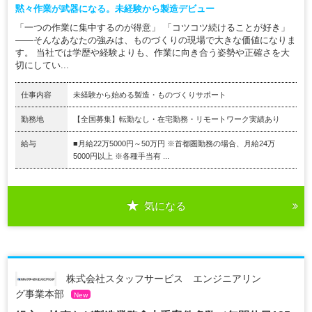
黙々作業が武器になる。未経験から製造デビュー
「一つの作業に集中するのが得意」 「コツコツ続けることが好き」
――そんなあなたの強みは、ものづくりの現場で大きな価値になりま
す。 当社では学歴や経験よりも、作業に向き合う姿勢や正確さを大
切にしてい...
仕事内容
未経験から始める製造・ものづくりサポート
勤務地
【全国募集】転勤なし・在宅勤務・リモートワーク実績あり
給与
■月給22万5000円～50万円 ※首都圏勤務の場合、月給24万
5000円以上 ※各種手当有 ...
気になる
株式会社スタッフサービス エンジニアリン
グ事業本部
New