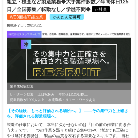
組立・検査など製造業務◆大手案件多数／年間休日125
日／全国募集／転勤なし／学歴不問◆
正社員
WEB面接可能企業
かんたん応募可
掲載終了日：2026/8/11
業界未経験歓迎
U・Iターン歓迎
土日祝休み
年間休日120日以上
従業員数が1000人以上
在宅勤務・リモートワークあり
【その経験、もっと評価される場所へ。】 ――その集中力と正確さ
を、評価される製造現場へ。
製造の仕事において、本当に欠かせないのは「目の前の作業に向き合
う力」です。 一つの作業を黙々と続ける集中力や、地道でも正確に
やり遂げる姿勢は、 製品の品質を左右する重要なスキルです。 当社