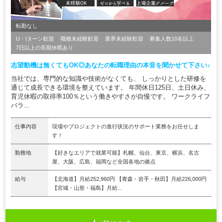
転勤なし
U・Iターン歓迎
職種未経験歓迎
業界未経験歓迎
募集人数10名以上
7日以上の長期休暇あり
志望動機は無くてもOK◎あなたの転職理由の本音を聞かせて下さい♪
当社では、専門的な知識や技術がなくても、 しっかりとした研修を
通じて成長できる環境を整えています。 年間休日125日、土日休み、
育児休暇の取得率100％という働きやすさが自慢です。 ワークライフ
バラ...
仕事内容
現場やプロジェクトの進行状況のサポート業務をお任せしま
す！
勤務地
【好きなエリアで就業可能】札幌、仙台、東京、横浜、名古
屋、大阪、広島、福岡など全国各地の拠点
給与
【北海道】月給252,960円 【青森・岩手・秋田】月給226,000円
【宮城・山形・福島】月給...