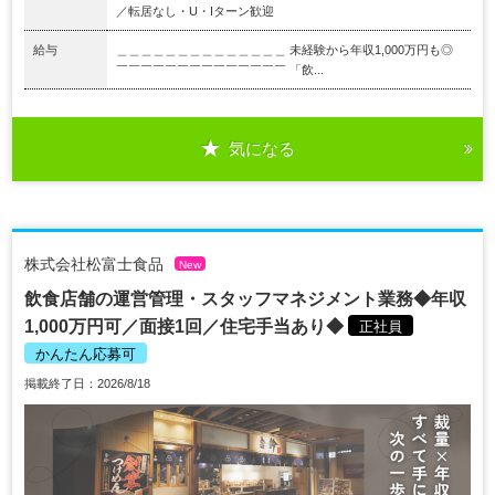
／転居なし・U・Iターン歓迎
給与
＿＿＿＿＿＿＿＿＿＿＿＿＿＿ 未経験から年収1,000万円も◎
￣￣￣￣￣￣￣￣￣￣￣￣￣￣ 「飲...
気になる
株式会社松富士食品
New
飲食店舗の運営管理・スタッフマネジメント業務◆年収
1,000万円可／面接1回／住宅手当あり◆
正社員
かんたん応募可
掲載終了日：2026/8/18