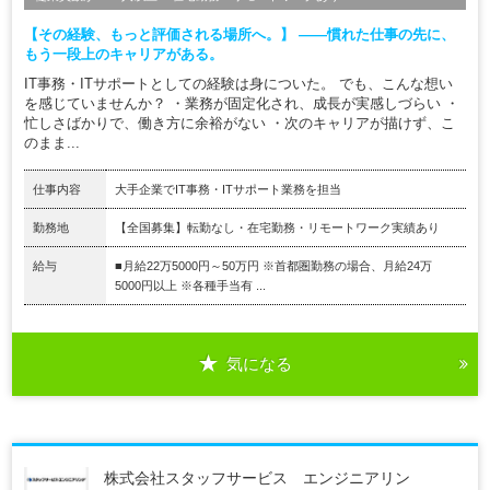
【その経験、もっと評価される場所へ。】 ――慣れた仕事の先に、
もう一段上のキャリアがある。
IT事務・ITサポートとしての経験は身についた。 でも、こんな想い
を感じていませんか？ ・業務が固定化され、成長が実感しづらい ・
忙しさばかりで、働き方に余裕がない ・次のキャリアが描けず、こ
のまま...
仕事内容
大手企業でIT事務・ITサポート業務を担当
勤務地
【全国募集】転勤なし・在宅勤務・リモートワーク実績あり
給与
■月給22万5000円～50万円 ※首都圏勤務の場合、月給24万
5000円以上 ※各種手当有 ...
気になる
株式会社スタッフサービス エンジニアリン