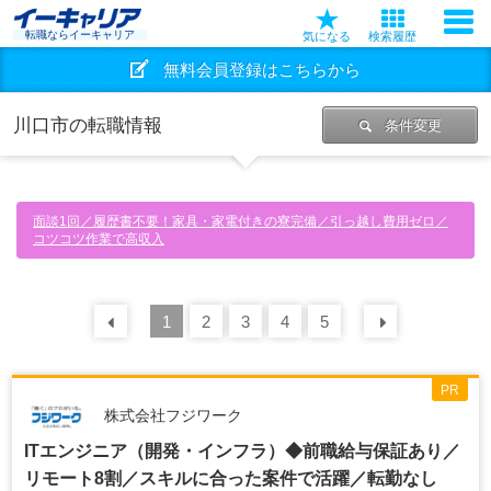
転職ならイーキャリア
気になる
検索履歴
無料会員登録はこちらから
川口市の転職情報
条件変更
面談1回／履歴書不要！家具・家電付きの寮完備／引っ越し費用ゼロ／
コツコツ作業で高収入
前の
1
30
2
件
3
4
5
次の
30
PR
株式会社フジワーク
ITエンジニア（開発・インフラ）◆前職給与保証あり／
リモート8割／スキルに合った案件で活躍／転勤なし