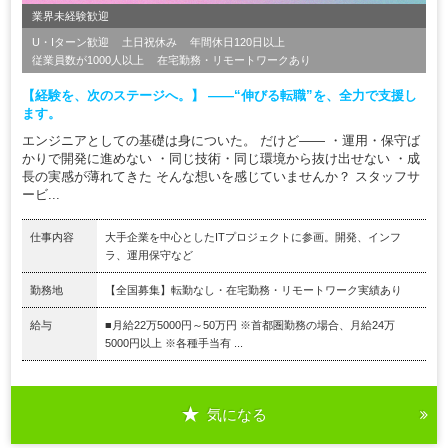
業界未経験歓迎
U・Iターン歓迎
土日祝休み
年間休日120日以上
従業員数が1000人以上
在宅勤務・リモートワークあり
【経験を、次のステージへ。】 ――“伸びる転職”を、全力で支援し
ます。
エンジニアとしての基礎は身についた。 だけど―― ・運用・保守ば
かりで開発に進めない ・同じ技術・同じ環境から抜け出せない ・成
長の実感が薄れてきた そんな想いを感じていませんか？ スタッフサ
ービ...
仕事内容
大手企業を中心としたITプロジェクトに参画。開発、インフ
ラ、運用保守など
勤務地
【全国募集】転勤なし・在宅勤務・リモートワーク実績あり
給与
■月給22万5000円～50万円 ※首都圏勤務の場合、月給24万
5000円以上 ※各種手当有 ...
気になる