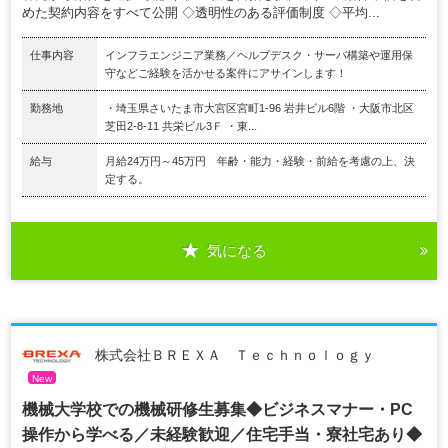
めた契約内容をすべて公開 ◇透明性のある評価制度 ◇平均...
仕事内容
インフラエンジニア業務／ヘルプデスク・サーバ構築や運用保
守などご経験を活かせる案件にアサインします！
勤務地
・埼玉県さいたま市大宮区宮町1-96 岩井ビル6階 ・大阪市北区
芝田2-8-11 共栄ビル3Ｆ ・東...
給与
月給24万円～45万円 年齢・能力・経験・前給を考慮の上、決
定する。
気になる
株式会社ＢＲＥＸＡ Ｔｅｃｈｎｏｌｏｇｙ
New
機械大学校での機械研修生募集◆ビジネスマナー・PC
操作から学べる／未経験歓迎／住宅手当・寮社宅あり◆