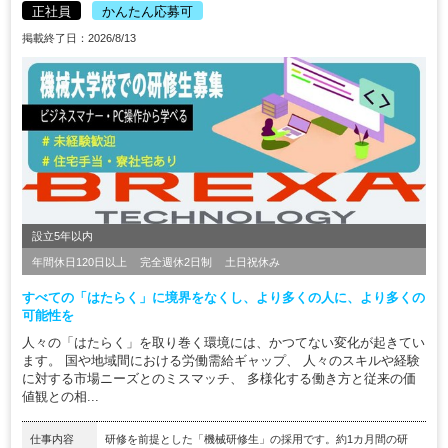
正社員
かんたん応募可
掲載終了日：2026/8/13
設立5年以内
年間休日120日以上
完全週休2日制
土日祝休み
すべての「はたらく」に境界をなくし、より多くの人に、より多くの
可能性を
人々の「はたらく」を取り巻く環境には、かつてない変化が起きてい
ます。 国や地域間における労働需給ギャップ、 人々のスキルや経験
に対する市場ニーズとのミスマッチ、 多様化する働き方と従来の価
値観との相...
仕事内容
研修を前提とした「機械研修生」の採用です。約1カ月間の研