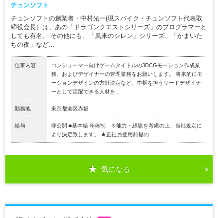
チュンソフト
チュンソフトの創業者・中村光一(現スパイク・チュンソフト代表取
締役会長）は、あの「ドラゴンクエストシリーズ」のプログラマーと
しても有名。 その他にも、「風来のシレン」シリーズ、「かまいた
ちの夜」など...
仕事内容
コンシューマー向けゲームタイトルの3DCGモーション作成業
務、およびデザイナーの管理業務をお願いします。 将来的にモ
ーションデザインの方針決定など、中枢を担うリードデザイナ
ーとして活躍できる人材を...
勤務地
東京都港区赤坂
給与
非公開 ■基本給 年俸制 ※能力・経験を考慮の上、当社規定に
より決定致します。 ★正社員登用前提の...
気になる