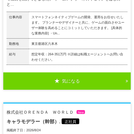
と...
仕事内容
スマートフォンネイティブゲームの開発、運用をお任せいたし
ます。 プランナーやデザイナーと共に、ゲームの面白さやユー
ザー体験を高めることにコミットしていただきます。 [具体的
な業務内容] ・Un...
勤務地
東京都港区六本木
給与
想定年収：264-351万円 ※詳細は転職エージェントへお問い合
わせください。
気になる
株式会社ＯＲＥＮＤＡ ＷＯＲＬＤ
New
キャラモデラー（幹部）.
正社員
掲載終了日：2026/8/24