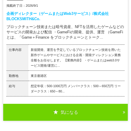
掲載終了日：2026/9/1
企画ディレクター（ゲームまたはWeb3サービス）/株式会社
BLOCKSMITH&Co.
ブロックチェーン技術または暗号資産、NFTを活用したゲームなどの
サービスの開発および配信 ・GameFiの開発、提供、運営 （GameFi
とは、「Game＋Finance をブロックチェーンとトーク...
仕事内容
新規開発、運営を予定しているブロックチェーン技術を用いた
新作ゲームやサービスにおける企画・開発ディレクション業務
全般をお任せします。 【業務内容】 ・ゲームまたはweb3.0サ
ービス開発/運営に...
勤務地
東京都港区
給与
想定年収：500-1000万円 メンバークラス：500～650万円 リー
ダークラス：650～80...
気になる