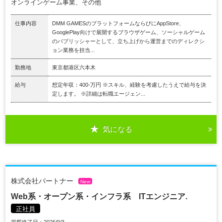
オンラインゲーム事業、その他
仕事内容
DMM GAMESのプラットフォームならびにAppStore、
GooglePlay向けで展開するブラウザゲーム、ソーシャルゲーム
のパブリッシャーとして、立ち上げから運営までのディレクシ
ョン業務を担当...
勤務地
東京都港区六本木
給与
想定年収：400-万円 ※スキル、経験を考慮したうえで給与を決
定します。 ※詳細は転職エージェン...
気になる
株式会社パートナー
New
Web系・オープン系・インフラ系 ITエンジニア.
正社員