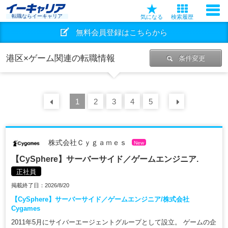
転職ならイーキャリア
気になる
検索履歴
無料会員登録はこちらから
港区×ゲーム関連の転職情報
条件変更
前の
1
30
2
件
3
4
5
次の
30
株式会社Ｃｙｇａｍｅｓ
New
【CySphere】サーバーサイド／ゲームエンジニア.
正社員
掲載終了日：2026/8/20
【CySphere】サーバーサイド／ゲームエンジニア/株式会社
Cygames
2011年5月にサイバーエージェントグループとして設立。 ゲームの企