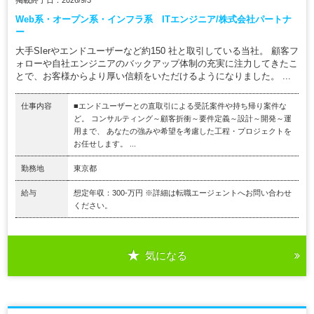
掲載終了日：2026/9/3
Web系・オープン系・インフラ系 ITエンジニア/株式会社パートナ
ー
大手SIerやエンドユーザーなど約150 社と取引している当社。 顧客フ
ォローや自社エンジニアのバックアップ体制の充実に注力してきたこ
とで、お客様からより厚い信頼をいただけるようになりました。 ...
仕事内容
■エンドユーザーとの直取引による受託案件や持ち帰り案件な
ど。 コンサルティング～顧客折衝～要件定義～設計～開発～運
用まで、 あなたの強みや希望を考慮した工程・プロジェクトを
お任せします。 ...
勤務地
東京都
給与
想定年収：300-万円 ※詳細は転職エージェントへお問い合わせ
ください。
気になる