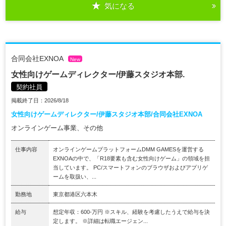
気になる
合同会社EXNOA
New
女性向けゲームディレクター/伊藤スタジオ本部.
契約社員
掲載終了日：2026/8/18
女性向けゲームディレクター/伊藤スタジオ本部/合同会社EXNOA
オンラインゲーム事業、その他
仕事内容
オンラインゲームプラットフォームDMM GAMESを運営する
EXNOAの中で、「R18要素も含む女性向けゲーム」の領域を担
当しています。 PC/スマートフォンのブラウザおよびアプリゲ
ームを取扱い、...
勤務地
東京都港区六本木
給与
想定年収：600-万円 ※スキル、経験を考慮したうえで給与を決
定します。 ※詳細は転職エージェン...