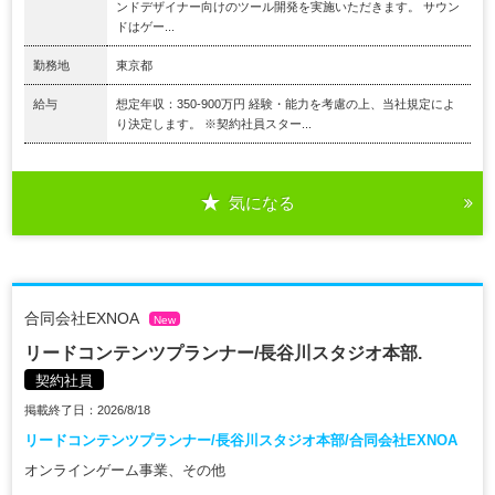
ンドデザイナー向けのツール開発を実施いただきます。 サウン
ドはゲー...
勤務地
東京都
給与
想定年収：350-900万円 経験・能力を考慮の上、当社規定によ
り決定します。 ※契約社員スター...
気になる
合同会社EXNOA
New
リードコンテンツプランナー/長谷川スタジオ本部.
契約社員
掲載終了日：2026/8/18
リードコンテンツプランナー/長谷川スタジオ本部/合同会社EXNOA
オンラインゲーム事業、その他