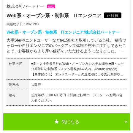
株式会社パートナー
New
Web系・オープン系・制御系 ITエンジニア.
正社員
掲載終了日：2026/9/3
Web系・オープン系・制御系 ITエンジニア/株式会社パートナー
大手SIerやエンドユーザーなど約150 社と取引している当社。 顧客フ
ォローや自社エンジニアのバックアップ体制の充実に注力してきたこ
とで、お客様からより厚い信頼をいただけるようになりました。 ...
仕事内容
■SI・大手企業常駐のWeb・オープン系システム開発 ■SI・大手
企業常駐の制御系システム開発(組み込み、Android iPhone)
【具体的には】 エンドユーザーとの直取引による受託案件や...
勤務地
大阪府
給与
想定年収：300-600万円 ※詳細は転職エージェントへお問い合
わせください。
気になる