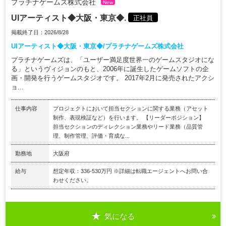
プラチナゲームズ株式会社
New
UIアーティスト◆大阪・東京◆.
正社員
掲載終了日：2026/8/28
UIアーティスト◆大阪・東京◆/プラチナゲームズ株式会社
プラチナゲームズは、「ユーザー満足度世界一のゲームスタジオにな
る」というヴィジョンのもと、2006年に誕生したゲームソフトの企
画・開発を行うゲームスタジオです。 2017年2月に発売されたアクシ
ョ...
仕事内容
プロジェクトにおいて担当セクションに関する業務（アセット
制作、表現検証など）を行います。 【リーダーポジション】
担当セクションのディレクション業務やリード業務（品質管
理、制作管理、評価・育成な...
勤務地
大阪府
給与
想定年収：336-530万円 ※詳細は転職エージェントへお問い合
わせください。
気になる