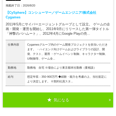
掲載終了日：2026/8/20
【CySphere】コンシューマー／ゲームエンジニア/株式会社
Cygames
2011年5月にサイバーエージェントグループとして設立。 ゲームの企
画・開発・運営を開始し、2011年9月にリリースした第一弾タイトル
「神撃のバハムート」、2012年4月にGoogle Playの売...
仕事内容
Cygamesグループ内のゲーム開発プロジェクトを担当いただき
ます。 ・ハイエンド向けゲームおよびライブラリの設計、開
発、テスト、運用 ・ゲームイベント制御、キャラクター制御、
UI制御等、ゲーム全...
勤務地
勤務地 自宅 ※場合により東京都本社勤務（要相談）
給与
想定年収：350-900万円 ◆経験・能力を考慮の上、当社規定に
より決定します。 ※契約社員スタ...
気になる