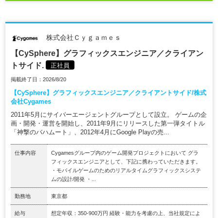
株式会社Ｃｙｇａｍｅｓ
【CySphere】グラフィックスエンジニア／クライアン
トサイド.
正社員
掲載終了日：2026/8/20
【CySphere】グラフィックスエンジニア／クライアントサイド/株式
会社Cygames
2011年5月にサイバーエージェントグループとして設立。 ゲームの企
画・開発・運営を開始し、2011年9月にリリースした第一弾タイトル
「神撃のバハムート」、2012年4月にGoogle Playの売...
仕事内容
Cygamesグループ内のゲーム開発プロジェクトにおいて グラ
フィックスエンジニアとして、下記に携わっていただきます。
・モバイルゲームのためのリアルタイムグラフィックスシステ
ムの設計/開発 ・...
勤務地
東京都
給与
想定年収：350-900万円 経験・能力を考慮の上、当社規定によ