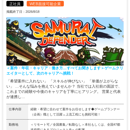
正社員
WEB面接可能企業
掲載終了日：2026/8/18
＜案件・年収・キャリア・働き方…すべてお聞きします＞ゲームクリ
エイターとして、次のキャリアへ挑戦！
「希望案件に入れない」 「スキルが伸びない」 「単価が上がらな
い」 …そんな悩みを抱えていませんか？ 当社では入社前の面談で、
これまでの経験や今後のキャリアを丁寧にヒアリング。 営業と代表
が連携し...
仕事内容
経験・希望に合わせて案件をお任せします◆ゲームプランナー
（企画）職として活躍→上流工程にも挑戦可能！
勤務地
＜リモート可／全国募集／転勤なし＞本社もしくは、全国47都
道府県にあるプロジェクト先への配属