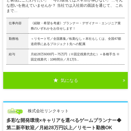
と表現にこだわりたい」 「今の環境ではスキルが伸びない」 …そん
な想いを抱えていませんか？ 当社では入社前の面談を通じて、 これ
まで...
仕事内容
《経験・希望を考慮》プランナー・デザイナー・エンジニア業
務のいずれかをお任せします！
勤務地
＜リモート可／全国募集／転勤なし＞本社もしくは、全国47都
道府県にあるプロジェクト先への配属
給与
月給28万6000円～75万円（※固定残業代含む）＋各種手当 ※
固定残業代：10時間分／月1万5...
気になる
株式会社リンクキット
多彩な開発環境×キャリアを選べるゲームプランナー◆
第二新卒歓迎／月給28万円以上／リモート勤務OK