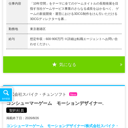
仕事内容
「10年空間」をテーマに全てのゲームタイトルの長期発展を目
指す当社ゲームサービス事業のさらなる成長をはかるべく、 ゲ
ームの新規開発・運営における3DCG制作をけん引いただける
3DCGディレクターを募...
勤務地
東京都港区
給与
想定年収：600-900万円 ※詳細は転職エージェントへお問い合
わせください。
気になる
株式会社スパイク・チュンソフト
New
条件変更
コンシューマーゲーム モーションデザイナー.
契約社員
掲載終了日：2026/8/26
コンシューマーゲーム モーションデザイナー/株式会社スパイク・