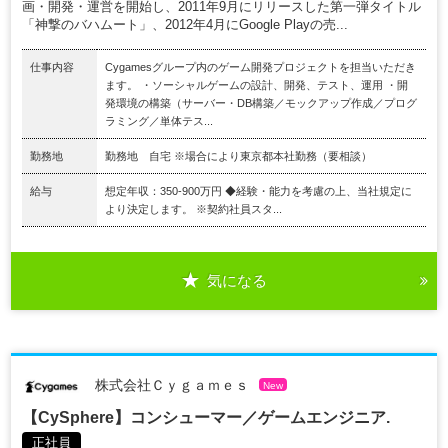
画・開発・運営を開始し、2011年9月にリリースした第一弾タイトル
「神撃のバハムート」、2012年4月にGoogle Playの売...
仕事内容
Cygamesグループ内のゲーム開発プロジェクトを担当いただき
ます。 ・ソーシャルゲームの設計、開発、テスト、運用 ・開
発環境の構築（サーバー・DB構築／モックアップ作成／プログ
ラミング／単体テス...
勤務地
勤務地 自宅 ※場合により東京都本社勤務（要相談）
給与
想定年収：350-900万円 ◆経験・能力を考慮の上、当社規定に
より決定します。 ※契約社員スタ...
気になる
株式会社Ｃｙｇａｍｅｓ
New
【CySphere】コンシューマー／ゲームエンジニア.
正社員