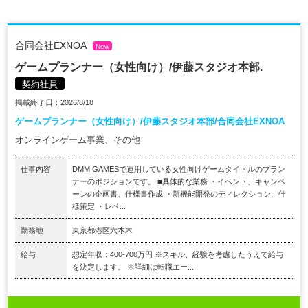
合同会社EXNOA
New
ゲームプランナー（女性向け）/伊藤スタジオ本部.
契約社員
掲載終了日：2026/8/18
ゲームプランナー（女性向け）/伊藤スタジオ本部/合同会社EXNOA
オンラインゲーム事業、その他
仕事内容
DMM GAMESで運用している女性向けゲームタイトルのプラン
ナーのポジションです。 ■具体的な業務 ・イベント、キャンペ
ーンの企画書、仕様書作成 ・新機能開発のディレクション、仕
様策定 ・レベ...
勤務地
東京都港区六本木
給与
想定年収：400-700万円 ※スキル、経験を考慮したうえで給与
を決定します。 ※詳細は転職エー...