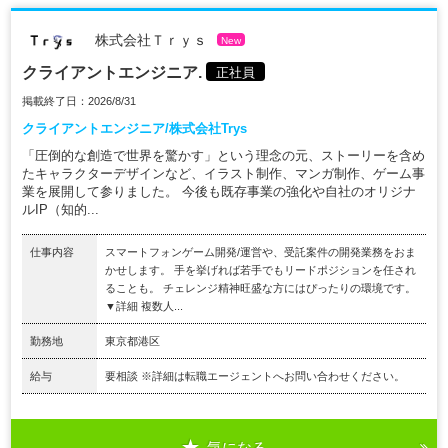
株式会社Ｔｒｙｓ
New
クライアントエンジニア.
正社員
掲載終了日：2026/8/31
クライアントエンジニア/株式会社Trys
「圧倒的な創造で世界を驚かす」という理念の元、ストーリーを含め
たキャラクターデザインなど、イラスト制作、マンガ制作、ゲーム事
業を展開して参りました。 今後も既存事業の強化や自社のオリジナ
ルIP（知的...
仕事内容
スマートフォンゲーム開発/運営や、受託案件の開発業務をおま
かせします。 手を挙げれば若手でもリードポジションを任され
ることも。 チェレンジ精神旺盛な方にはぴったりの環境です。
▼詳細 複数人...
勤務地
東京都港区
給与
要相談 ※詳細は転職エージェントへお問い合わせください。
気になる