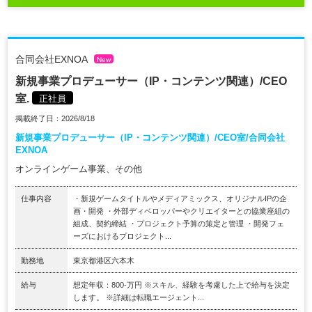
合同会社EXNOA
New
新規事業プロデューサー（IP・コンテンツ関連）/CEO
室.
正社員
掲載終了日：2026/8/18
新規事業プロデューサー（IP・コンテンツ関連）/CEO室/合同会社
EXNOA
オンラインゲーム事業、その他
仕事内容
・新規ゲームタイトルやメディアミックス、オリジナルIPの企
画・開発 ・外部ディベロッパーやクリエイターとの協業座組の
組成、契約締結 ・プロジェクト予算の策定と管理 ・開発フェ
ーズにおけるプロジェクト...
勤務地
東京都港区六本木
給与
想定年収：800-万円 ※スキル、経験を考慮した上で給与を決定
します。 ※詳細は転職エージェント...