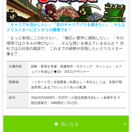
「キャリアを活かしたい」「次のキャリアパスを描きたい」…そんな
クリエイターにピッタリの環境です！
「もっと表現にこだわりたい」 「幅広い案件に挑戦したい」 「今の
環境ではスキルが伸びない」 …そんな想いを抱えていませんか？ 当
社では入社前の面談で、 これまでの経験や目指したいクリエイター
像を丁...
仕事内容
経験・希望を考慮：画像制作・モデリング・モーション・エフ
ェクト作成など◆2D・3DCGデザイナー
勤務地
＜リモート可／全国募集／転勤なし＞本社もしくは、全国47都
道府県にあるプロジェクト先への配属
給与
月給28万6000円～75万円（※固定残業代含む）＋各種手当 ※
固定残業代：10時間分／月1万5...
気になる