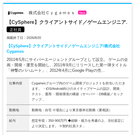
株式会社Ｃｙｇａｍｅｓ
New
【CySphere】クライアントサイド／ゲームエンジニア.
正社員
掲載終了日：2026/8/20
【CySphere】クライアントサイド／ゲームエンジニア/株式会社
Cygames
2011年5月にサイバーエージェントグループとして設立。 ゲームの企
画・開発・運営を開始し、2011年9月にリリースした第一弾タイトル
「神撃のバハムート」、2012年4月にGoogle Playの売...
仕事内容
Cygamesグループ内のゲーム開発プロジェクトを担当いただき
ます。 ・iOS/Android向けのネイティブゲームの設計、開発、
テスト、運用 ・開発環境の構築（サーバー・DB構築／モック
アップ...
勤務地
勤務地：自宅 ※場合により東京都本社勤務（要相談）
給与
想定年収：350-900万円 ◆経験・能力を考慮の上、当社規定に
より決定します。 ※契約社員スタ...