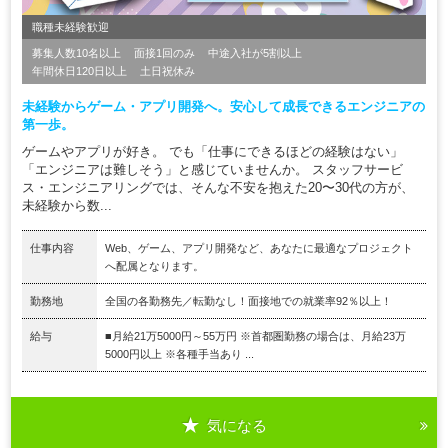
職種未経験歓迎
募集人数10名以上
面接1回のみ
中途入社が5割以上
年間休日120日以上
土日祝休み
未経験からゲーム・アプリ開発へ。安心して成長できるエンジニアの
第一歩。
ゲームやアプリが好き。 でも「仕事にできるほどの経験はない」
「エンジニアは難しそう」と感じていませんか。 スタッフサービ
ス・エンジニアリングでは、そんな不安を抱えた20〜30代の方が、
未経験から数...
仕事内容
Web、ゲーム、アプリ開発など、あなたに最適なプロジェクト
へ配属となります。
勤務地
全国の各勤務先／転勤なし！面接地での就業率92％以上！
給与
■月給21万5000円～55万円 ※首都圏勤務の場合は、月給23万
5000円以上 ※各種手当あり ...
気になる