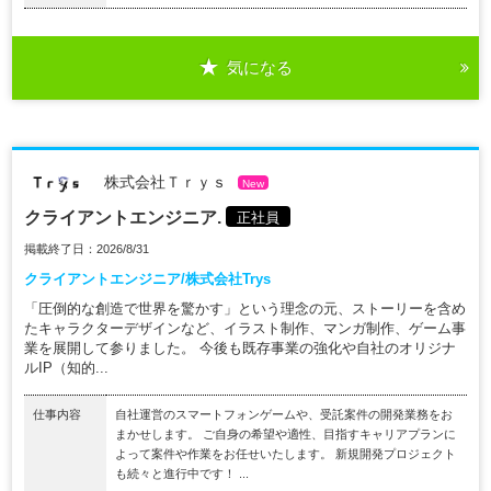
気になる
株式会社Ｔｒｙｓ
New
クライアントエンジニア.
正社員
掲載終了日：2026/8/31
クライアントエンジニア/株式会社Trys
「圧倒的な創造で世界を驚かす」という理念の元、ストーリーを含め
たキャラクターデザインなど、イラスト制作、マンガ制作、ゲーム事
業を展開して参りました。 今後も既存事業の強化や自社のオリジナ
ルIP（知的...
仕事内容
自社運営のスマートフォンゲームや、受託案件の開発業務をお
まかせします。 ご自身の希望や適性、目指すキャリアプランに
よって案件や作業をお任せいたします。 新規開発プロジェクト
も続々と進行中です！ ...