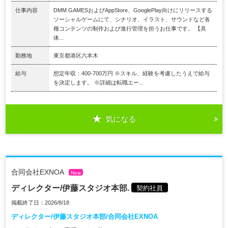
仕事内容
DMM GAMESおよびAppStore、GooglePlay向けにリリースする
ソーシャルゲームにて、シナリオ、イラスト、サウンドなど各
種コンテンツの制作および進行管理を担うお仕事です。 【具
体...
勤務地
東京都港区六本木
給与
想定年収：400-700万円 ※スキル、経験を考慮したうえで給与
を決定します。 ※詳細は転職エー...
気になる
合同会社EXNOA
New
ディレクター/伊藤スタジオ本部.
契約社員
掲載終了日：2026/8/18
ディレクター/伊藤スタジオ本部/合同会社EXNOA