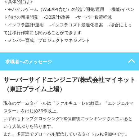
＜具体的には＞
・モバイルゲーム（WebAPI含む）の設計/開発/運用 -機能/イベン
ト向けの新規開発 -DB設計/改善 -サーバー負荷軽減
・インフラ設計/運用 -インフラコスト最適化提案 -場合によっ
ては移行作業にも関わることができます
・メンバー育成、プロジェクトマネジメント
求職者へのメッセージ
サーバーサイドエンジニア/株式会社マイネット
（東証プライム上場）
現在のゲームタイトルは『ファルキューレの紋章』『エンジェルマ
スター』をはじめ36作以上。
いずれもトップグロッシング100位前後にランキングされていると
いう人気ぶりを誇ります。
また、多言語でグローバル配信しているタイトルも増加中です。