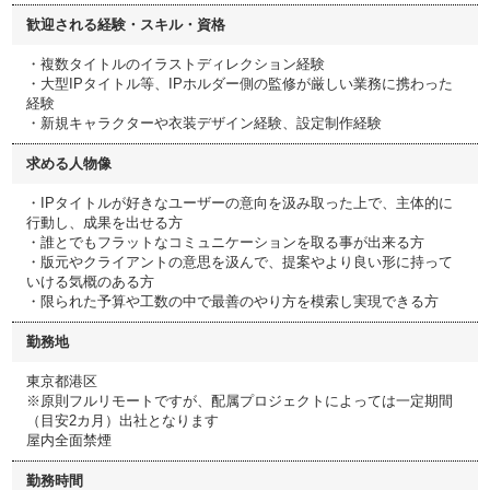
歓迎される経験・スキル・資格
・複数タイトルのイラストディレクション経験
・大型IPタイトル等、IPホルダー側の監修が厳しい業務に携わった
経験
・新規キャラクターや衣装デザイン経験、設定制作経験
求める人物像
・IPタイトルが好きなユーザーの意向を汲み取った上で、主体的に
行動し、成果を出せる方
・誰とでもフラットなコミュニケーションを取る事が出来る方
・版元やクライアントの意思を汲んで、提案やより良い形に持って
いける気概のある方
・限られた予算や工数の中で最善のやり方を模索し実現できる方
勤務地
東京都港区
※原則フルリモートですが、配属プロジェクトによっては一定期間
（目安2カ月）出社となります
屋内全面禁煙
勤務時間