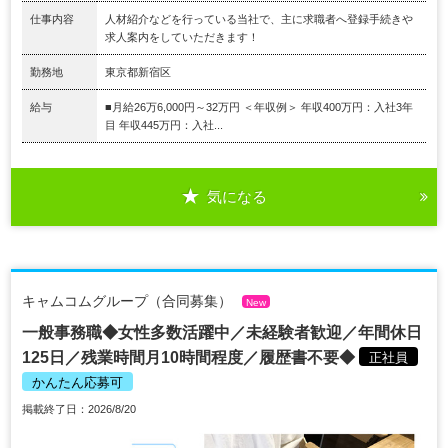
仕事内容
人材紹介などを行っている当社で、主に求職者へ登録手続きや
求人案内をしていただきます！
勤務地
東京都新宿区
給与
■月給26万6,000円～32万円 ＜年収例＞ 年収400万円：入社3年
目 年収445万円：入社...
気になる
キャムコムグループ（合同募集）
New
一般事務職◆女性多数活躍中／未経験者歓迎／年間休日
125日／残業時間月10時間程度／履歴書不要◆
正社員
かんたん応募可
掲載終了日：2026/8/20