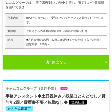
ムコムグループは、 設立20年以上の歴史を持ち、安定した企業基盤
を築いてきま...
仕事内容
BPOセンターにて、受託したバックオフィス業務をお任せしま
す。
勤務地
ご自宅からの通勤時間最大90分圏内の現場へ配属
給与
■月給20万5,000円～22万1,250円 ■モデル年収 ＜入社1年目＞
想定年収：250万～...
気になる
キャムコムグループ（合同募集）
New
事務アシスタント◆土日祝休み／残業ほとんどなし／賞
与年2回／履歴書不要／転勤なし◆
契約社員
かんたん応募可