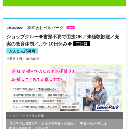
株式会社ベルパーク
New
ショップクルー◆書類不要で面接OK／未経験歓迎／充
実の教育体制／月9~10日休み◆
正社員
かんたん応募可
掲載終了日：2026/8/25
シェアトップクラス企業
育児中の社員在籍中
女性管理職登用実績あり
中途入社が5割以上
職種未経験歓迎
学歴不問