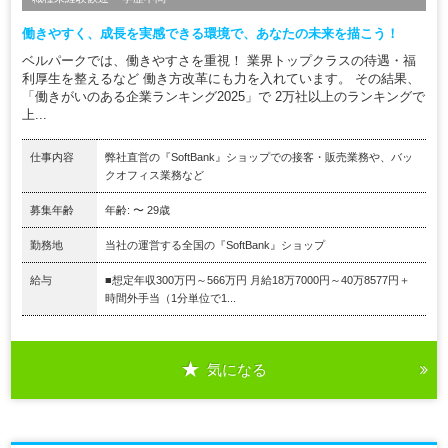
働きやすく、成長を実感できる環境で、あなたの未来を描こう！
ベルパークでは、働きやすさを重視！ 業界トップクラスの待遇・福
利厚生を整えるなど 働き方改革にも力を入れています。 その結果、
「働きがいのある企業ランキング2025」で 2万社以上のランキングで
上...
仕事内容
弊社直営の『SoftBank』ショップでの接客・販売業務や、バッ
クオフィス業務など
募集年齢
年齢: 〜 29歳
勤務地
当社の運営する全国の『SoftBank』ショップ
給与
■想定年収300万円～566万円 月給18万7000円～40万8577円＋
時間外手当（1分単位で1...
気になる