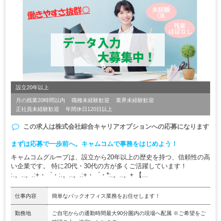
設立20年以上
月の残業20時間以内
職種未経験歓迎
業界未経験歓迎
正社員未経験歓迎
年間休日120日以上
この求人は
株式会社綜合キャリアオプション
への応募になります
まずは応募で一歩前へ。キャムコムで事務をはじめよう！
キャムコムグループは、設立から20年以上の歴史を持つ、信頼性の高
い企業です。 特に20代・30代の方が多くご活躍しています！
:.。..。.:+・゜・:.。..。.:+・゜・*:.。..。+ 【...
仕事内容
簡単なバックオフィス業務をお任せします！
勤務地
ご自宅からの通勤時間最大90分圏内の現場へ配属 ※ご希望をご