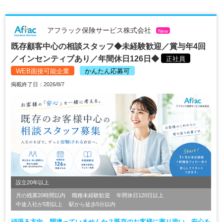
アフラック保険サービス株式会社
New
既存顧客中心の相談スタッフ◆未経験歓迎／賞与年4回
／インセンティブあり／年間休日126日◆
正社員
WEB面接可能企業
かんたん応募可
掲載終了日：2026/8/7
設立20年以上
月の残業20時間以内
職種未経験歓迎
年間休日120日以上
中途入社が5割以上
駅から徒歩5分以内
頑張る方向、間違っていませんか？既存のお客様に寄り添い、安心を