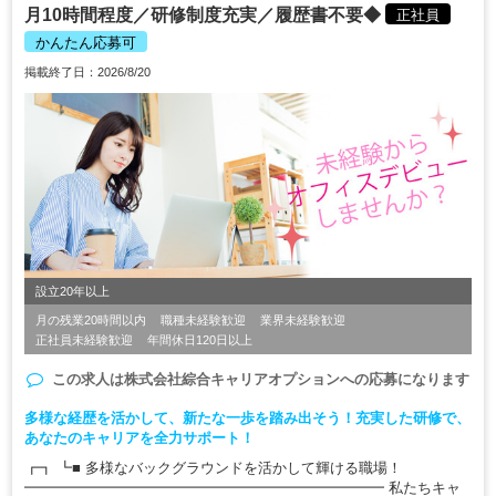
月10時間程度／研修制度充実／履歴書不要◆
正社員
かんたん応募可
掲載終了日：2026/8/20
設立20年以上
月の残業20時間以内
職種未経験歓迎
業界未経験歓迎
正社員未経験歓迎
年間休日120日以上
この求人は
株式会社綜合キャリアオプション
への応募になります
多様な経歴を活かして、新たな一歩を踏み出そう！充実した研修で、
あなたのキャリアを全力サポート！
┏┓ ┗■ 多様なバックグラウンドを活かして輝ける職場！
━━━━━━━━━━━━━━━━━━━━━━━━━ 私たちキャ