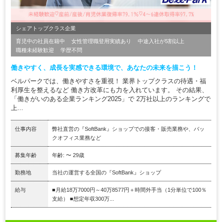
シェアトップクラス企業
育児中の社員在籍中
女性管理職登用実績あり
中途入社が5割以上
職種未経験歓迎
学歴不問
働きやすく、成長を実感できる環境で、あなたの未来を描こう！
ベルパークでは、働きやすさを重視！ 業界トップクラスの待遇・福
利厚生を整えるなど 働き方改革にも力を入れています。 その結果、
「働きがいのある企業ランキング2025」で 2万社以上のランキングで
上...
仕事内容
弊社直営の『SoftBank』ショップでの接客・販売業務や、バッ
クオフィス業務など
募集年齢
年齢: 〜 29歳
勤務地
当社の運営する全国の『SoftBank』ショップ
給与
■月給18万7000円～40万8577円＋時間外手当（1分単位で100％
支給） ■想定年収300万...