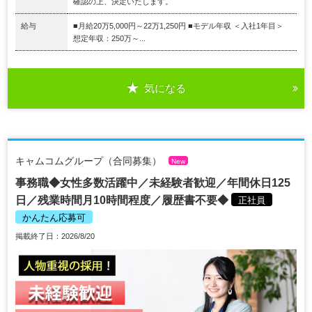
確認の上、決定いたします。
給与
■月給20万5,000円～22万1,250円 ■モデル年収 ＜入社1年目＞
想定年収：250万～...
気になる
キャムコムグループ（合同募集）
New
事務職◆女性多数活躍中／未経験者歓迎／年間休日125
日／残業時間月10時間程度／履歴書不要◆
正社員
かんたん応募可
掲載終了日：2026/8/20