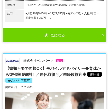
勤務地
ご自宅からの通勤時間最大90分圏内の現場へ配属
給与
■月給20万5,000円～22万1,250円 ■モデル年収 ＜入社1年目＞
想定年収：250万～...
気になる
株式会社ベルパーク
New
【書類不要で面接OK】モバイルアドバイザー◆育休か
ら復帰率 約9割！／連休取得可／未経験歓迎◆
正社員
かんたん応募可
掲載終了日：2026/8/25