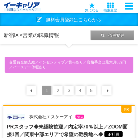
転職ならイーキャリア
気になる
検索履歴
無料会員登録はこちらから
新宿区×営業の転職情報
条件変更
交通費全額支給／インセンティブ／賞与あり／資格手当は最大月8万円
／バースデー休暇あり
前の
1
30
2
件
3
4
5
次の
30
PR
株式会社エスケーアイ
New
PRスタッフ◆未経験歓迎／内定率70％以上／ZOOM面
接1回／関東中部エリアで希望の勤務地へ◆
正社員