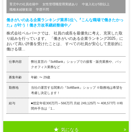
育児中の社員在籍中
女性管理職登用実績あり
中途入社が5割以上
職種未経験歓迎
学歴不問
働きがいのある企業ランキング業界1位＼『こんな職場で働きたかっ
た』が叶う！働き方改革継続整備中／
株式会社ベルパークでは、 社員の成長を最優先に考え、充実した取
り組みを行っています。 「働きがいのある企業ランキング2025」に
おいて高い評価を受けたことは、 すべての社員が安心して意欲的に
働ける環...
仕事内容
弊社直営の『SoftBank』ショップでの接客・販売業務や、バッ
クオフィス業務など
募集年齢
年齢: 〜 29歳
勤務地
当社の運営する関東の『SoftBank』ショップ ※勤務地は希望を
考慮し決定します！
給与
■想定年収300万円～566万円 月給 249,125円 〜 408,577円 ※時
間外手当は「1...
気になる