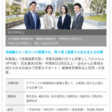
設立20年以上
月の残業20時間以内
職種未経験歓迎
年間休日120日以上
中途入社が5割以上
駅から徒歩5分以内
未経験から一生モノの営業力を。寄り添う提案で人生を支える仕事
転勤無しで長期就業可能！ 営業未経験の方でも営業としてのスキル
UP可能！ 完全週休2日制・年間休日126日以上！ 会社からお客様を
紹介される仕組みで営業をサポート！ 健康経営優良法人2025（大規
模...
仕事内容
アフラックの保険商品の提案を通じて、お客様に安心をお届け
する仕事です。
勤務地
東京支社, 横浜支社, 名古屋支社, 京都支社, 大阪支社, 広島支社,
福岡支社
給与
＜予定年収＞ 400万円～1,000万円 ＜賃金形態＞ 月給制 月給25