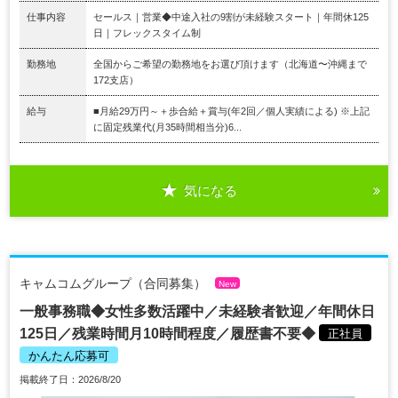
仕事内容
セールス｜営業◆中途入社の9割が未経験スタート｜年間休125
日｜フレックスタイム制
勤務地
全国からご希望の勤務地をお選び頂けます（北海道〜沖縄まで
172支店）
給与
■月給29万円～＋歩合給＋賞与(年2回／個人実績による) ※上記
に固定残業代(月35時間相当分)6...
気になる
キャムコムグループ（合同募集）
New
一般事務職◆女性多数活躍中／未経験者歓迎／年間休日
125日／残業時間月10時間程度／履歴書不要◆
正社員
かんたん応募可
掲載終了日：2026/8/20