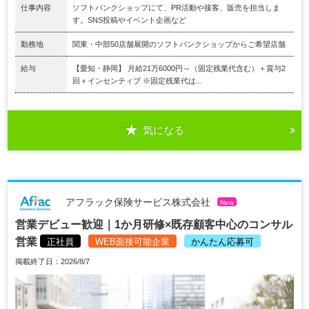
仕事内容
ソフトバンクショップにて、PR活動や接客、販売を担当しま
す。SNS投稿やイベント企画など
勤務地
関東・中部50店舗展開のソフトバンクショップからご希望店舗
給与
【愛知・静岡】 月給21万6000円～（固定残業代含む）＋賞与2
回＋インセンティブ ※固定残業代は...
気になる
アフラック保険サービス株式会社
New
営業デビュー歓迎｜1か月研修×既存顧客中心のコンサル
営業
正社員
WEB面接可能企業
かんたん応募可
掲載終了日：2026/8/7