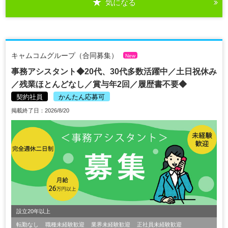
気になる
キャムコムグループ（合同募集）
New
事務アシスタント◆20代、30代多数活躍中／土日祝休み
／残業ほとんどなし／賞与年2回／履歴書不要◆
契約社員
かんたん応募可
掲載終了日：2026/8/20
設立20年以上
転勤なし
職種未経験歓迎
業界未経験歓迎
正社員未経験歓迎