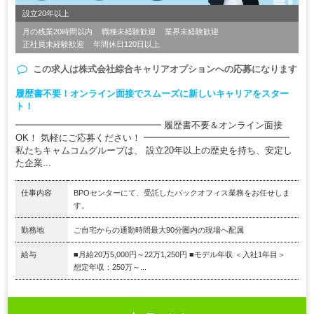
設立20年以上
月の残業20時間以内
職種未経験歓迎
業界未経験歓迎
正社員未経験歓迎
年間休日120日以上
この求人は
株式会社綜合キャリアオプション
への応募になります
履歴書不要！オンライン面接でスムーズに新しいキャリアをスター
ト！
━━━━━━━━━━━━━━━━ 履歴書不要＆オンライン面接
OK！ 気軽にご応募ください！ ━━━━━━━━━━━━━━━━
私たちキャムコムグループは、 設立20年以上の歴史を持ち、安定し
た企業...
仕事内容
BPOセンターにて、受託したバックオフィス業務をお任せしま
す。
勤務地
ご自宅からの通勤時間最大90分圏内の現場へ配属
給与
■月給20万5,000円～22万1,250円 ■モデル年収 ＜入社1年目＞
想定年収：250万～...