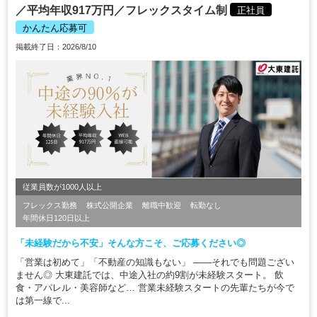
／平均年収917万円／フレックスタイム制
正社員
かんたん応募可
掲載終了日：2026/8/10
従業員数が1000人以上
フレックス勤務
株式公開企業
離職中歓迎
転勤なし
年間休日120日以上
「未経験だから不安」そんな方こそ、ご応募ください◎
「営業は初めて」「不動産の知識もない」 ——それでも問題ござい
ません◎ 大東建託では、中途入社の約9割が未経験スタート。 飲
食・アパレル・美容師など… 営業未経験スタートの先輩たちが今で
は第一線で...