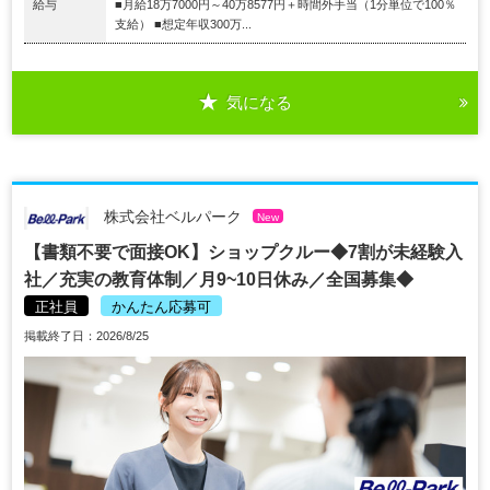
給与
■月給18万7000円～40万8577円＋時間外手当（1分単位で100％
支給） ■想定年収300万...
気になる
株式会社ベルパーク
New
【書類不要で面接OK】ショップクルー◆7割が未経験入
社／充実の教育体制／月9~10日休み／全国募集◆
正社員
かんたん応募可
掲載終了日：2026/8/25