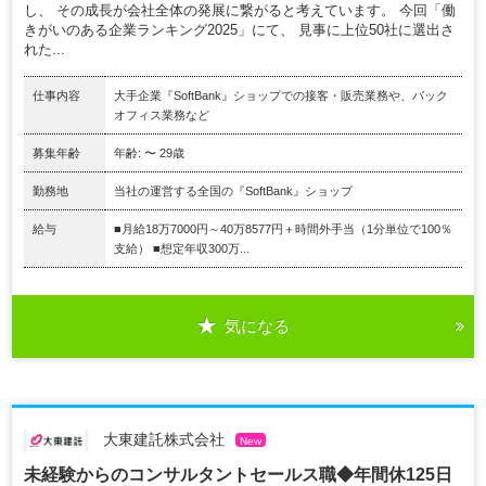
し、 その成長が会社全体の発展に繋がると考えています。 今回「働
きがいのある企業ランキング2025」にて、 見事に上位50社に選出さ
れた...
仕事内容
大手企業『SoftBank』ショップでの接客・販売業務や、バック
オフィス業務など
募集年齢
年齢: 〜 29歳
勤務地
当社の運営する全国の『SoftBank』ショップ
給与
■月給18万7000円～40万8577円＋時間外手当（1分単位で100％
支給） ■想定年収300万...
気になる
大東建託株式会社
New
未経験からのコンサルタントセールス職◆年間休125日