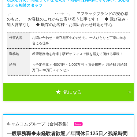
支える相談スタッフ
╭────────────────･･･✨─╮ アフラックブランドの安心感
のもと、 お客様のこれからに寄り添う仕事です！ ◆ 飛び込み・
知人営業なし ◆ 既存のお客様・お問い合わせ対応が中心...
仕事内容
お問い合わせ・既存顧客中心だから、一人ひとりと丁寧に向き
合える仕事
勤務地
希望勤務地を考慮｜駅近オフィスで腰を据えて働ける環境！
給与
＜予定年収＞ 400万円～1,000万円 ＜賃金形態＞ 月給制 月給25
万円～30万円＋インセン...
気になる
キャムコムグループ（合同募集）
New
一般事務職◆未経験者歓迎／年間休日125日／残業時間