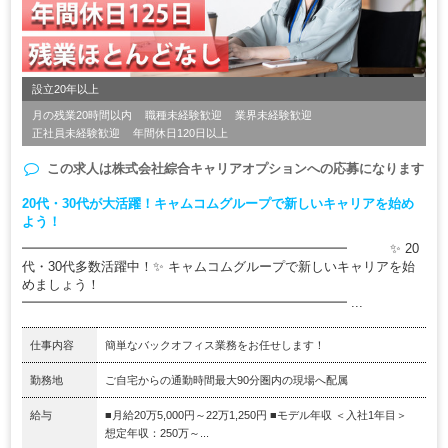
設立20年以上
月の残業20時間以内
職種未経験歓迎
業界未経験歓迎
正社員未経験歓迎
年間休日120日以上
この求人は
株式会社綜合キャリアオプション
への応募になります
20代・30代が大活躍！キャムコムグループで新しいキャリアを始め
よう！
━━━━━━━━━━━━━━━━━━━━━━━━━ ✨ 20
代・30代多数活躍中！✨ キャムコムグループで新しいキャリアを始
めましょう！
━━━━━━━━━━━━━━━━━━━━━━━━━ ...
仕事内容
簡単なバックオフィス業務をお任せします！
勤務地
ご自宅からの通勤時間最大90分圏内の現場へ配属
給与
■月給20万5,000円～22万1,250円 ■モデル年収 ＜入社1年目＞
想定年収：250万～...