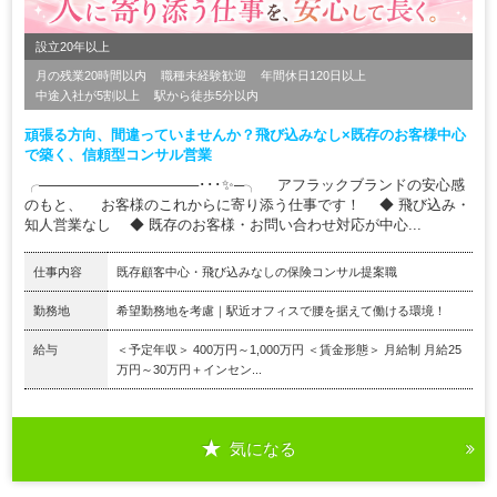
設立20年以上
月の残業20時間以内
職種未経験歓迎
年間休日120日以上
中途入社が5割以上
駅から徒歩5分以内
頑張る方向、間違っていませんか？飛び込みなし×既存のお客様中心
で築く、信頼型コンサル営業
╭────────────────･･･✨─╮ アフラックブランドの安心感
のもと、 お客様のこれからに寄り添う仕事です！ ◆ 飛び込み・
知人営業なし ◆ 既存のお客様・お問い合わせ対応が中心...
仕事内容
既存顧客中心・飛び込みなしの保険コンサル提案職
勤務地
希望勤務地を考慮｜駅近オフィスで腰を据えて働ける環境！
給与
＜予定年収＞ 400万円～1,000万円 ＜賃金形態＞ 月給制 月給25
万円～30万円＋インセン...
気になる