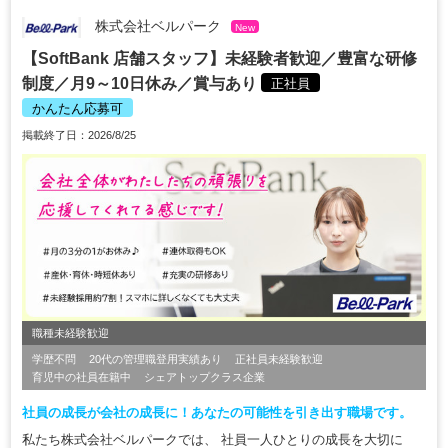
株式会社ベルパーク
New
【SoftBank 店舗スタッフ】未経験者歓迎／豊富な研修
制度／月9～10日休み／賞与あり
正社員
かんたん応募可
掲載終了日：2026/8/25
職種未経験歓迎
学歴不問
20代の管理職登用実績あり
正社員未経験歓迎
育児中の社員在籍中
シェアトップクラス企業
社員の成長が会社の成長に！あなたの可能性を引き出す職場です。
私たち株式会社ベルパークでは、 社員一人ひとりの成長を大切に