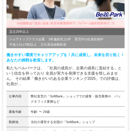
設立20年以上
シェアトップクラス企業
3年連続売上UP
育児中の社員在籍中
中途入社が5割以上
正社員未経験歓迎
働きやすい環境でキャリアアップを！共に成長し、未来を切り拓く！
あなたの挑戦を歓迎します。
私たちベルパークは、 「社員の成長が、企業の成長に直結する」と
いう信念を持っており 全員が実力を発揮できる支援を惜しみませ
ん。 その結果「働きがいのある企業ランキング2025」での評価は、
社員が...
仕事内容
弊社直営の『SoftBank』ショップでの接客・販売業務や、バッ
クオフィス業務など
募集年齢
年齢: 〜 29歳
勤務地
当社の運営する全国の『SoftBank』ショップ