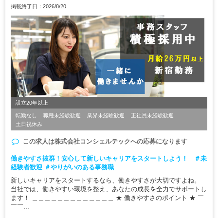
掲載終了日：2026/8/20
設立20年以上
転勤なし
職種未経験歓迎
業界未経験歓迎
正社員未経験歓迎
土日祝休み
この求人は
株式会社コンシェルテック
への応募になります
働きやすさ抜群！安心して新しいキャリアをスタートしよう！ ＃未
経験者歓迎 ＃やりがいのある事務職
新しいキャリアをスタートするなら、働きやすさが大切ですよね。
当社では、働きやすい環境を整え、あなたの成長を全力でサポートし
ます！ ＿＿＿＿＿＿＿＿＿＿＿＿＿ ★ 働きやすさのポイント ★ ￣
￣￣...