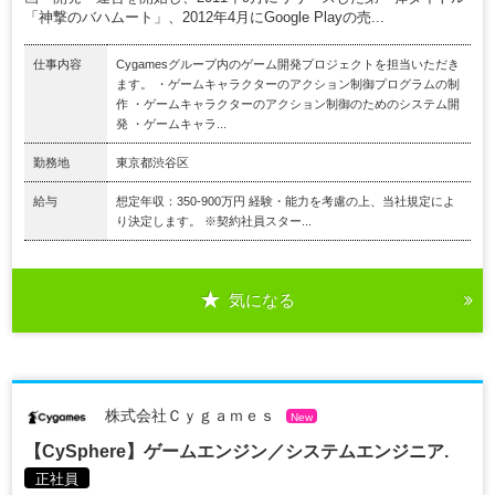
「神撃のバハムート」、2012年4月にGoogle Playの売...
仕事内容
Cygamesグループ内のゲーム開発プロジェクトを担当いただき
ます。 ・ゲームキャラクターのアクション制御プログラムの制
作 ・ゲームキャラクターのアクション制御のためのシステム開
発 ・ゲームキャラ...
勤務地
東京都渋谷区
給与
想定年収：350-900万円 経験・能力を考慮の上、当社規定によ
り決定します。 ※契約社員スター...
気になる
株式会社Ｃｙｇａｍｅｓ
New
【CySphere】ゲームエンジン／システムエンジニア.
正社員