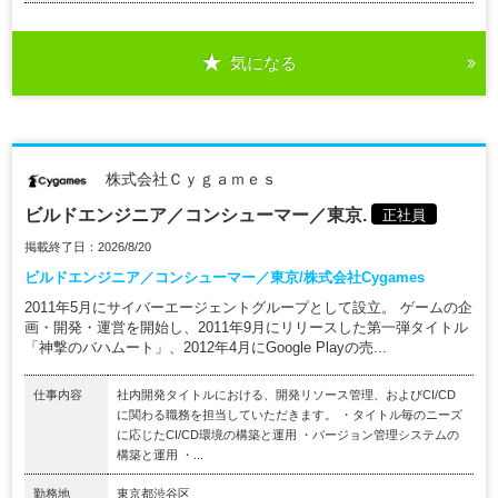
気になる
株式会社Ｃｙｇａｍｅｓ
ビルドエンジニア／コンシューマー／東京.
正社員
掲載終了日：2026/8/20
ビルドエンジニア／コンシューマー／東京/株式会社Cygames
2011年5月にサイバーエージェントグループとして設立。 ゲームの企
画・開発・運営を開始し、2011年9月にリリースした第一弾タイトル
「神撃のバハムート」、2012年4月にGoogle Playの売...
仕事内容
社内開発タイトルにおける、開発リソース管理、およびCI/CD
に関わる職務を担当していただきます。 ・タイトル毎のニーズ
に応じたCI/CD環境の構築と運用 ・バージョン管理システムの
構築と運用 ・...
勤務地
東京都渋谷区