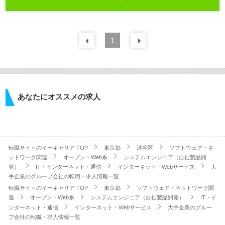
前の
1
30
件
次の
30
件
あなたにオススメの求人
転職サイトのイーキャリア TOP
東京都
渋谷区
ソフトウェア・ネ
ットワーク関連
オープン・Web系
システムエンジニア（自社製品開
発）
IT・インターネット・通信
インターネット・Webサービス
大
手企業のグループ会社の転職・求人情報一覧
転職サイトのイーキャリア TOP
東京都
ソフトウェア・ネットワーク関
連
オープン・Web系
システムエンジニア（自社製品開発）
IT・イ
ンターネット・通信
インターネット・Webサービス
大手企業のグルー
プ会社の転職・求人情報一覧