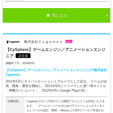
気になる
株式会社Ｃｙｇａｍｅｓ
New
【CySphere】ゲームエンジン／アニメーションエンジ
ニア.
正社員
掲載終了日：2026/8/20
【CySphere】ゲームエンジン／アニメーションエンジニア/株式会社
Cygames
2011年5月にサイバーエージェントグループとして設立。 ゲームの企
画・開発・運営を開始し、2011年9月にリリースした第一弾タイトル
「神撃のバハムート」、2012年4月にGoogle Playの売...
仕事内容
Cygamesグループ内のゲーム開発プロジェクトを担当いただき
ます。 ・ゲームコンソールのためのアニメーションのランタイ
ムとツールの設計、開発 ・MayaなどのDCCツールで作成され