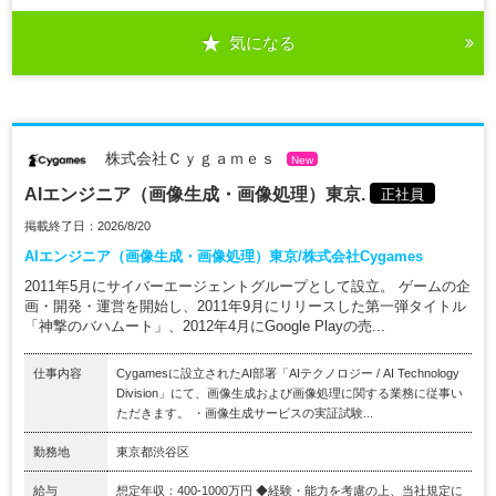
気になる
株式会社Ｃｙｇａｍｅｓ
New
AIエンジニア（画像生成・画像処理）東京.
正社員
掲載終了日：2026/8/20
AIエンジニア（画像生成・画像処理）東京/株式会社Cygames
2011年5月にサイバーエージェントグループとして設立。 ゲームの企
画・開発・運営を開始し、2011年9月にリリースした第一弾タイトル
「神撃のバハムート」、2012年4月にGoogle Playの売...
仕事内容
Cygamesに設立されたAI部署「AIテクノロジー / AI Technology
Division」にて、画像生成および画像処理に関する業務に従事い
ただきます。 ・画像生成サービスの実証試験...
勤務地
東京都渋谷区
給与
想定年収：400-1000万円 ◆経験・能力を考慮の上、当社規定に