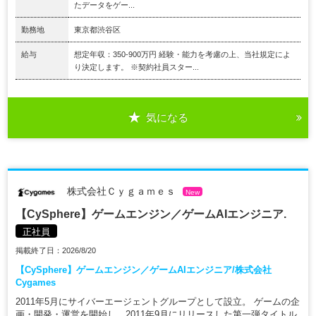
たデータをゲー...
勤務地
東京都渋谷区
給与
想定年収：350-900万円 経験・能力を考慮の上、当社規定によ
り決定します。 ※契約社員スター...
気になる
株式会社Ｃｙｇａｍｅｓ
New
【CySphere】ゲームエンジン／ゲームAIエンジニア.
正社員
掲載終了日：2026/8/20
【CySphere】ゲームエンジン／ゲームAIエンジニア/株式会社
Cygames
2011年5月にサイバーエージェントグループとして設立。 ゲームの企
画・開発・運営を開始し、2011年9月にリリースした第一弾タイトル