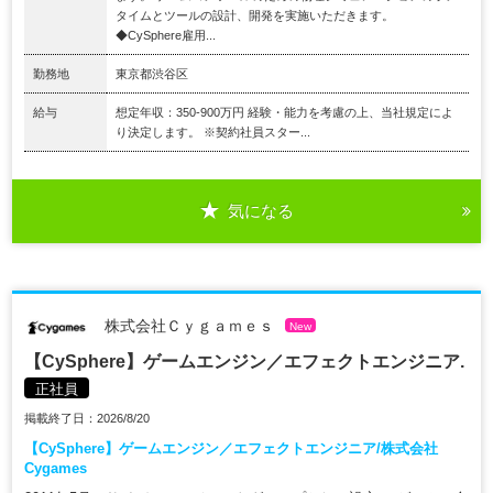
タイムとツールの設計、開発を実施いただきます。
◆CySphere雇用...
勤務地
東京都渋谷区
給与
想定年収：350-900万円 経験・能力を考慮の上、当社規定によ
り決定します。 ※契約社員スター...
気になる
株式会社Ｃｙｇａｍｅｓ
New
【CySphere】ゲームエンジン／エフェクトエンジニア.
正社員
掲載終了日：2026/8/20
【CySphere】ゲームエンジン／エフェクトエンジニア/株式会社
Cygames