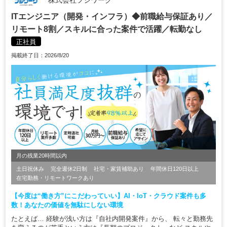
株式会社フジワーク
ITエンジニア（開発・インフラ）◆前職給与保証あり／
リモート8割／スキルに合った案件で活躍／転勤なし
正社員
掲載終了日：2026/8/20
月の残業20時間以内
土日祝休み
完全週休2日制
社宅・家賃補助あり
年間休日120日以上
在宅勤務・リモートワークあり
【今度は“働き方”にこだわっていい】AI・IoT・クラウド案件も多
数！あなたの価値を無駄にしない環境
たとえば… 経験が浅い方は『自社内開発案件』から、 転々と勤務先