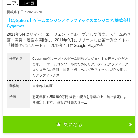
ニア.
正社員
掲載終了日：2026/8/20
【CySphere】ゲームエンジン／グラフィックスエンジニア/株式会社
Cygames
2011年5月にサイバーエージェントグループとして設立。 ゲームの企
画・開発・運営を開始し、2011年9月にリリースした第一弾タイトル
「神撃のバハムート」、2012年4月にGoogle Playの売...
仕事内容
Cygamesグループ内のゲーム開発プロジェクトを担当いただき
ます。 ・ゲームコンソールのためのリアルタイムグラフィック
スシステムの設計、開発 ・低レベルグラフィックスAPIを用い
たグラフィックス...
勤務地
東京都渋谷区
給与
想定年収：350-900万円 経験・能力を考慮の上、当社規定によ
り決定します。 ※契約社員スター...
気になる