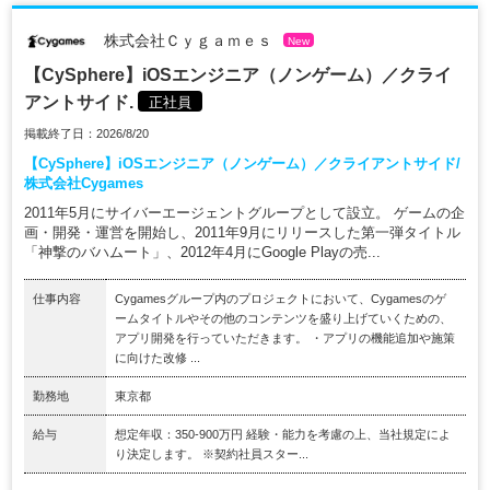
株式会社Ｃｙｇａｍｅｓ
New
【CySphere】iOSエンジニア（ノンゲーム）／クライ
アントサイド.
正社員
掲載終了日：2026/8/20
【CySphere】iOSエンジニア（ノンゲーム）／クライアントサイド/
株式会社Cygames
2011年5月にサイバーエージェントグループとして設立。 ゲームの企
画・開発・運営を開始し、2011年9月にリリースした第一弾タイトル
「神撃のバハムート」、2012年4月にGoogle Playの売...
仕事内容
Cygamesグループ内のプロジェクトにおいて、Cygamesのゲ
ームタイトルやその他のコンテンツを盛り上げていくための、
アプリ開発を行っていただきます。 ・アプリの機能追加や施策
に向けた改修 ...
勤務地
東京都
給与
想定年収：350-900万円 経験・能力を考慮の上、当社規定によ
り決定します。 ※契約社員スター...