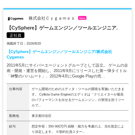
株式会社Ｃｙｇａｍｅｓ
New
【CySphere】ゲームエンジン／ツールエンジニア.
正社員
掲載終了日：2026/8/20
【CySphere】ゲームエンジン／ツールエンジニア/株式会社
Cygames
2011年5月にサイバーエージェントグループとして設立。 ゲームの企
画・開発・運営を開始し、2011年9月にリリースした第一弾タイトル
「神撃のバハムート」、2012年4月にGoogle Playの売...
仕事内容
ゲーム開発のためのエディタ・ツールの開発を実施いただきま
す。 Cyllista Game Engineのエディタは「クリエイターが最高
のパフォーマンスを出せるゲームエンジン」の実現を担うツー
ルで...
勤務地
東京都渋谷区
給与
想定年収：350-900万円 経験・能力を考慮の上、当社規定によ
り決定します。 ※契約社員スター...