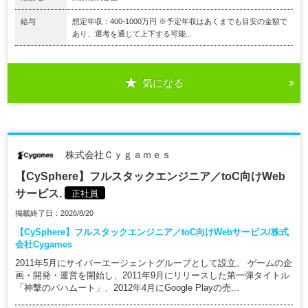
給与
想定年収：400-1000万円 ※予定年収はあくまでも目安の金額で
あり、選考を通じて上下する可能...
気になる
株式会社Ｃｙｇａｍｅｓ
【CySphere】フルスタックエンジニア／toC向けWeb
サービス.
正社員
掲載終了日：2026/8/20
【CySphere】フルスタックエンジニア／toC向けWebサービス/株式
会社Cygames
2011年5月にサイバーエージェントグループとして設立。 ゲームの企
画・開発・運営を開始し、2011年9月にリリースした第一弾タイトル
「神撃のバハムート」、2012年4月にGoogle Playの売...