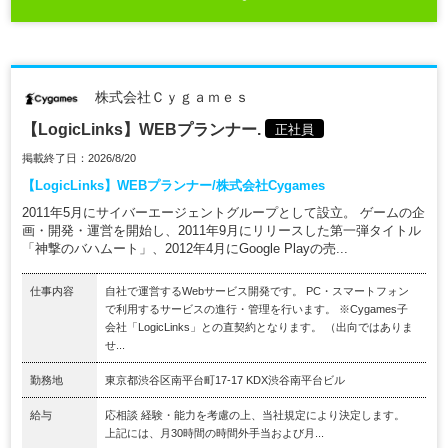
株式会社Ｃｙｇａｍｅｓ
【LogicLinks】WEBプランナー.
正社員
掲載終了日：2026/8/20
【LogicLinks】WEBプランナー/株式会社Cygames
2011年5月にサイバーエージェントグループとして設立。 ゲームの企
画・開発・運営を開始し、2011年9月にリリースした第一弾タイトル
「神撃のバハムート」、2012年4月にGoogle Playの売...
仕事内容
自社で運営するWebサービス開発です。 PC・スマートフォン
で利用するサービスの進行・管理を行います。 ※Cygames子
会社「LogicLinks」との直契約となります。 （出向ではありま
せ...
勤務地
東京都渋谷区南平台町17-17 KDX渋谷南平台ビル
給与
応相談 経験・能力を考慮の上、当社規定により決定します。
上記には、月30時間の時間外手当および月...