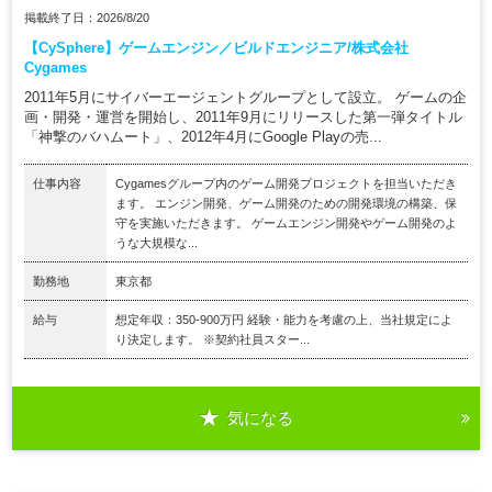
掲載終了日：2026/8/20
【CySphere】ゲームエンジン／ビルドエンジニア/株式会社
Cygames
2011年5月にサイバーエージェントグループとして設立。 ゲームの企
画・開発・運営を開始し、2011年9月にリリースした第一弾タイトル
「神撃のバハムート」、2012年4月にGoogle Playの売...
仕事内容
Cygamesグループ内のゲーム開発プロジェクトを担当いただき
ます。 エンジン開発、ゲーム開発のための開発環境の構築、保
守を実施いただきます。 ゲームエンジン開発やゲーム開発のよ
うな大規模な...
勤務地
東京都
給与
想定年収：350-900万円 経験・能力を考慮の上、当社規定によ
り決定します。 ※契約社員スター...
気になる