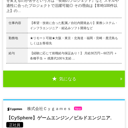
を変えるのが苦手という方は『長期のプロジェクト』など スキルや
適性に合ったプロジェクトで活躍可能◎ その理由は【常時100件以
上】の...
仕事内容
【希望・技術に合った配属／自社内開発あり】業務システム・
インフラエンジニア・組込みソフト開発など
勤務地
★リモート可能★大阪・東京・北海道・福岡・宮崎・鹿児島も
しくはお客様先
給与
【経験に応じて前職給与保証あり！】 月給30万円～60万円 ＋
各種手当 ＋ 残業代100％支給 ...
気になる
株式会社Ｃｙｇａｍｅｓ
New
【CySphere】ゲームエンジン／ビルドエンジニア.
正社員