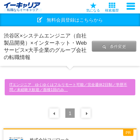
転職ならイーキャリア
気になる
検索履歴
無料会員登録はこちらから
渋谷区×システムエンジニア（自社
製品開発）×インターネット・Web
条件変更
サービス×大手企業のグループ会社
の転職情報
ITエンジニア ゆくゆくはフルリモート可能／完全週休2日制／学歴不
問／未経験大歓迎／面接1回のみ
前の
1
30
件
次の
30
件
PR