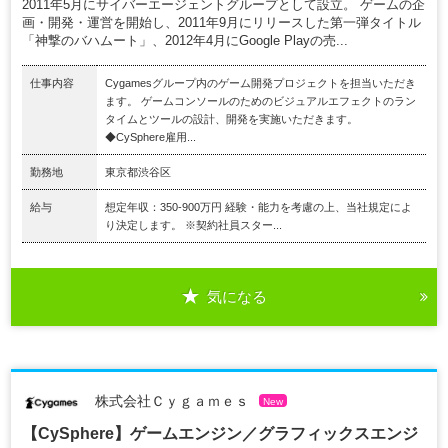
2011年5月にサイバーエージェントグループとして設立。 ゲームの企
画・開発・運営を開始し、2011年9月にリリースした第一弾タイトル
「神撃のバハムート」、2012年4月にGoogle Playの売...
仕事内容
Cygamesグループ内のゲーム開発プロジェクトを担当いただき
ます。 ゲームコンソールのためのビジュアルエフェクトのラン
タイムとツールの設計、開発を実施いただきます。
◆CySphere雇用...
勤務地
東京都渋谷区
給与
想定年収：350-900万円 経験・能力を考慮の上、当社規定によ
り決定します。 ※契約社員スター...
気になる
株式会社Ｃｙｇａｍｅｓ
New
【CySphere】ゲームエンジン／グラフィックスエンジ