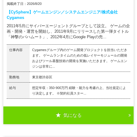
掲載終了日：2026/8/20
【CySphere】ゲームエンジン／システムエンジニア/株式会社
Cygames
2011年5月にサイバーエージェントグループとして設立。 ゲームの企
画・開発・運営を開始し、2011年9月にリリースした第一弾タイトル
「神撃のバハムート」、2012年4月にGoogle Playの売...
仕事内容
Cygamesグループ内のゲーム開発プロジェクトを担当いただき
ます。 ゲームランタイムのための低レイヤーモジュールの開発
およびツール基盤技術の開発を実施いただきます。 ゲームエン
ジンは非常に...
勤務地
東京都渋谷区
給与
想定年収：350-900万円 経験・能力を考慮の上、当社規定によ
り決定します。 ※契約社員スター...
気になる