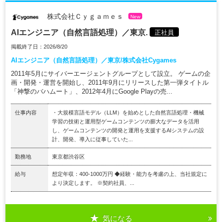
株式会社Ｃｙｇａｍｅｓ
New
AIエンジニア（自然言語処理）／東京.
正社員
掲載終了日：2026/8/20
AIエンジニア（自然言語処理）／東京/株式会社Cygames
2011年5月にサイバーエージェントグループとして設立。 ゲームの企
画・開発・運営を開始し、2011年9月にリリースした第一弾タイトル
「神撃のバハムート」、2012年4月にGoogle Playの売...
仕事内容
・大規模言語モデル（LLM）を始めとした自然言語処理・機械
学習の技術と運用型ゲームコンテンツの膨大なデータを活用
し、ゲームコンテンツの開発と運用を支援するAIシステムの設
計、開発、導入に従事していた...
勤務地
東京都渋谷区
給与
想定年収：400-1000万円 ◆経験・能力を考慮の上、当社規定に
より決定します。 ※契約社員、...
気になる