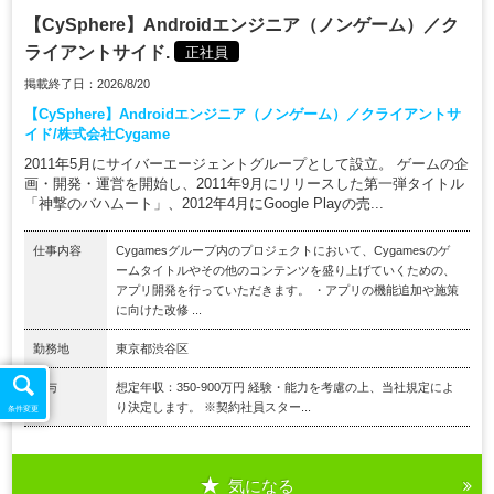
【CySphere】Androidエンジニア（ノンゲーム）／ク
ライアントサイド.
正社員
掲載終了日：2026/8/20
【CySphere】Androidエンジニア（ノンゲーム）／クライアントサ
イド/株式会社Cygame
2011年5月にサイバーエージェントグループとして設立。 ゲームの企
画・開発・運営を開始し、2011年9月にリリースした第一弾タイトル
「神撃のバハムート」、2012年4月にGoogle Playの売...
仕事内容
Cygamesグループ内のプロジェクトにおいて、Cygamesのゲ
ームタイトルやその他のコンテンツを盛り上げていくための、
アプリ開発を行っていただきます。 ・アプリの機能追加や施策
に向けた改修 ...
勤務地
東京都渋谷区
給与
想定年収：350-900万円 経験・能力を考慮の上、当社規定によ
り決定します。 ※契約社員スター...
条件変更
気になる