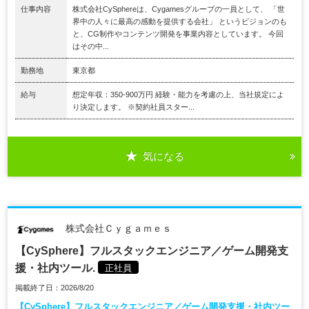
仕事内容
株式会社CySphereは、Cygamesグループの一員として、 「世
界中の人々に最高の感動を提供する会社」 というビジョンのも
と、CG制作やコンテンツ開発を事業内容としています。 今回
はその中...
勤務地
東京都
給与
想定年収：350-900万円 経験・能力を考慮の上、当社規定によ
り決定します。 ※契約社員スター...
気になる
株式会社Ｃｙｇａｍｅｓ
【CySphere】フルスタックエンジニア／ゲーム開発支
援・社内ツール.
正社員
掲載終了日：2026/8/20
【CySphere】フルスタックエンジニア／ゲーム開発支援・社内ツー