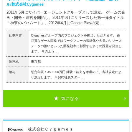
ル/株式会社Cygames
2011年5月にサイバーエージェントグループとして設立。 ゲームの企
画・開発・運営を開始し、2011年9月にリリースした第一弾タイトル
「神撃のバハムート」、2012年4月にGoogle Playの売...
仕事内容
Cygamesグループ内のプロジェクトを担当いただきます。 高
品質なゲーム開発ではワークフローの複雑化や大量のリソース
データの扱いといった開発効率に影響する多くの課題が発生し
ます。 そのよう...
勤務地
東京都
給与
想定年収：350-900万円 経験・能力を考慮の上、当社規定によ
り決定します。 ※契約社員スター...
気になる
株式会社Ｃｙｇａｍｅｓ