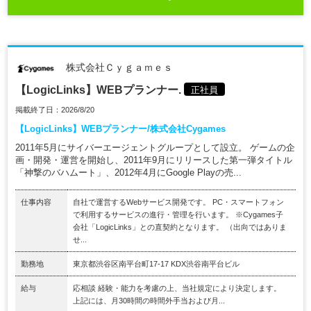
株式会社Ｃｙｇａｍｅｓ
【LogicLinks】WEBプランナー.
正社員
掲載終了日：2026/8/20
【LogicLinks】WEBプランナー/株式会社Cygames
2011年5月にサイバーエージェントグループとして設立。 ゲームの企
画・開発・運営を開始し、2011年9月にリリースした第一弾タイトル
「神撃のバハムート」、2012年4月にGoogle Playの売...
仕事内容
自社で運営するWebサービス開発です。 PC・スマートフォン
で利用するサービスの進行・管理を行います。 ※Cygames子
会社「LogicLinks」との直契約となります。 （出向ではありま
せ...
勤務地
東京都渋谷区南平台町17-17 KDX渋谷南平台ビル
給与
応相談 経験・能力を考慮の上、当社規定により決定します。
上記には、月30時間の時間外手当および月...