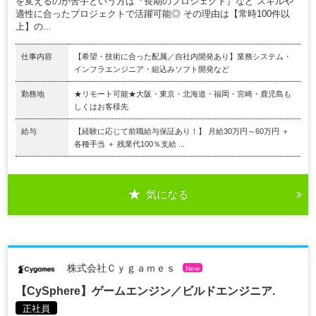
を変えるのが苦手という方は『長期のプロジェクト』など スキルや
適性に合ったプロジェクトで活躍可能◎ その理由は【常時100件以
上】の...
仕事内容
【希望・技術に合った配属／自社内開発あり】業務システム・
インフラエンジニア・組込みソフト開発など
勤務地
★リモート可能★大阪・東京・北海道・福岡・宮崎・鹿児島も
しくはお客様先
給与
【経験に応じて前職給与保証あり！】 月給30万円～60万円 ＋
各種手当 ＋ 残業代100％支給 ...
気になる
株式会社Ｃｙｇａｍｅｓ
New
【CySphere】ゲームエンジン／ビルドエンジニア.
正社員