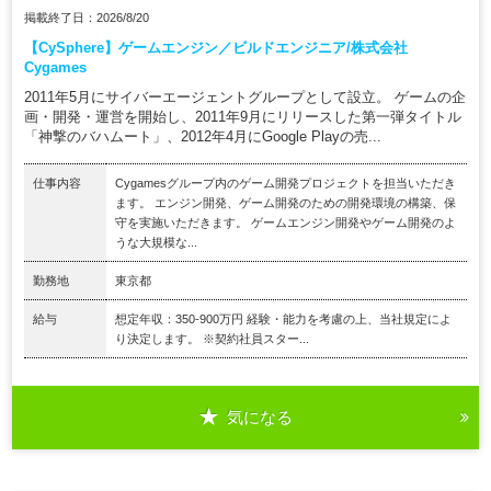
掲載終了日：2026/8/20
【CySphere】ゲームエンジン／ビルドエンジニア/株式会社
Cygames
2011年5月にサイバーエージェントグループとして設立。 ゲームの企
画・開発・運営を開始し、2011年9月にリリースした第一弾タイトル
「神撃のバハムート」、2012年4月にGoogle Playの売...
仕事内容
Cygamesグループ内のゲーム開発プロジェクトを担当いただき
ます。 エンジン開発、ゲーム開発のための開発環境の構築、保
守を実施いただきます。 ゲームエンジン開発やゲーム開発のよ
うな大規模な...
勤務地
東京都
給与
想定年収：350-900万円 経験・能力を考慮の上、当社規定によ
り決定します。 ※契約社員スター...
気になる