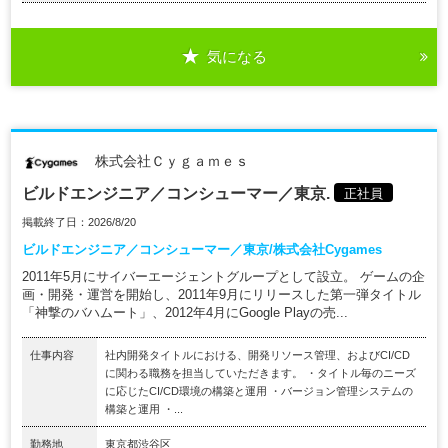
気になる
株式会社Ｃｙｇａｍｅｓ
ビルドエンジニア／コンシューマー／東京.
正社員
掲載終了日：2026/8/20
ビルドエンジニア／コンシューマー／東京/株式会社Cygames
2011年5月にサイバーエージェントグループとして設立。 ゲームの企
画・開発・運営を開始し、2011年9月にリリースした第一弾タイトル
「神撃のバハムート」、2012年4月にGoogle Playの売...
仕事内容
社内開発タイトルにおける、開発リソース管理、およびCI/CD
に関わる職務を担当していただきます。 ・タイトル毎のニーズ
に応じたCI/CD環境の構築と運用 ・バージョン管理システムの
構築と運用 ・...
勤務地
東京都渋谷区