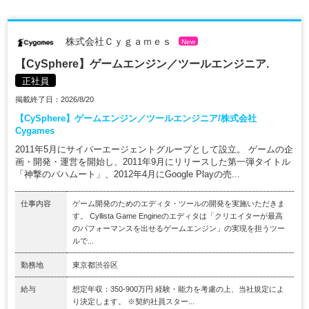
株式会社Ｃｙｇａｍｅｓ
New
【CySphere】ゲームエンジン／ツールエンジニア.
正社員
掲載終了日：2026/8/20
【CySphere】ゲームエンジン／ツールエンジニア/株式会社
Cygames
2011年5月にサイバーエージェントグループとして設立。 ゲームの企
画・開発・運営を開始し、2011年9月にリリースした第一弾タイトル
「神撃のバハムート」、2012年4月にGoogle Playの売...
仕事内容
ゲーム開発のためのエディタ・ツールの開発を実施いただきま
す。 Cyllista Game Engineのエディタは「クリエイターが最高
のパフォーマンスを出せるゲームエンジン」の実現を担うツー
ルで...
勤務地
東京都渋谷区
給与
想定年収：350-900万円 経験・能力を考慮の上、当社規定によ
り決定します。 ※契約社員スター...