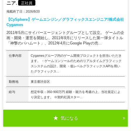
ニア.
正社員
掲載終了日：2026/8/20
【CySphere】ゲームエンジン／グラフィックスエンジニア/株式会社
Cygames
2011年5月にサイバーエージェントグループとして設立。 ゲームの企
画・開発・運営を開始し、2011年9月にリリースした第一弾タイトル
「神撃のバハムート」、2012年4月にGoogle Playの売...
仕事内容
Cygamesグループ内のゲーム開発プロジェクトを担当いただき
ます。 ・ゲームコンソールのためのリアルタイムグラフィック
スシステムの設計、開発 ・低レベルグラフィックスAPIを用い
たグラフィックス...
勤務地
東京都渋谷区
給与
想定年収：350-900万円 経験・能力を考慮の上、当社規定によ
り決定します。 ※契約社員スター...
気になる