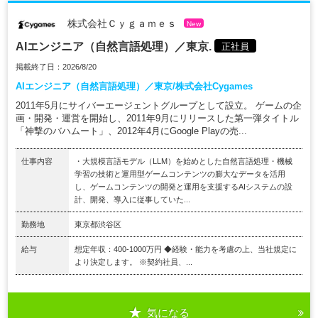
株式会社Ｃｙｇａｍｅｓ
New
AIエンジニア（自然言語処理）／東京.
正社員
掲載終了日：2026/8/20
AIエンジニア（自然言語処理）／東京/株式会社Cygames
2011年5月にサイバーエージェントグループとして設立。 ゲームの企
画・開発・運営を開始し、2011年9月にリリースした第一弾タイトル
「神撃のバハムート」、2012年4月にGoogle Playの売...
仕事内容
・大規模言語モデル（LLM）を始めとした自然言語処理・機械
学習の技術と運用型ゲームコンテンツの膨大なデータを活用
し、ゲームコンテンツの開発と運用を支援するAIシステムの設
計、開発、導入に従事していた...
勤務地
東京都渋谷区
給与
想定年収：400-1000万円 ◆経験・能力を考慮の上、当社規定に
より決定します。 ※契約社員、...
気になる