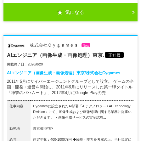
気になる
株式会社Ｃｙｇａｍｅｓ
New
AIエンジニア（画像生成・画像処理）東京.
正社員
掲載終了日：2026/8/20
AIエンジニア（画像生成・画像処理）東京/株式会社Cygames
2011年5月にサイバーエージェントグループとして設立。 ゲームの企
画・開発・運営を開始し、2011年9月にリリースした第一弾タイトル
「神撃のバハムート」、2012年4月にGoogle Playの売...
仕事内容
Cygamesに設立されたAI部署「AIテクノロジー / AI Technology
Division」にて、画像生成および画像処理に関する業務に従事い
ただきます。 ・画像生成サービスの実証試験...
勤務地
東京都渋谷区
給与
想定年収：400-1000万円 ◆経験・能力を考慮の上、当社規定に