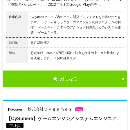
「神撃のバハムート」、2012年4月にGoogle Playの売...
仕事内容
Cygamesグループ内のゲーム開発プロジェクトを担当いただき
ます。 ・ゲームキャラクターのアクション制御プログラムの制
作 ・ゲームキャラクターのアクション制御のためのシステム開
発 ・ゲームキャラ...
勤務地
東京都渋谷区
給与
想定年収：350-900万円 経験・能力を考慮の上、当社規定によ
り決定します。 ※契約社員スター...
気になる
株式会社Ｃｙｇａｍｅｓ
New
【CySphere】ゲームエンジン／システムエンジニア.
正社員