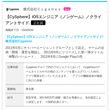
株式会社Ｃｙｇａｍｅｓ
New
【CySphere】iOSエンジニア（ノンゲーム）／クライ
アントサイド.
正社員
掲載終了日：2026/8/20
【CySphere】iOSエンジニア（ノンゲーム）／クライアントサイド/
株式会社Cygames
2011年5月にサイバーエージェントグループとして設立。 ゲームの企
画・開発・運営を開始し、2011年9月にリリースした第一弾タイトル
「神撃のバハムート」、2012年4月にGoogle Playの売...
仕事内容
Cygamesグループ内のプロジェクトにおいて、Cygamesのゲ
ームタイトルやその他のコンテンツを盛り上げていくための、
アプリ開発を行っていただきます。 ・アプリの機能追加や施策
に向けた改修 ...
勤務地
東京都
給与
想定年収：350-900万円 経験・能力を考慮の上、当社規定によ
り決定します。 ※契約社員スター...