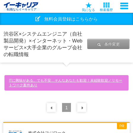
転職ならイーキャリア
気になる
検索履歴
無料会員登録はこちらから
渋谷区×システムエンジニア（自社
製品開発）×インターネット・Web
条件変更
サービス×大手企業のグループ会社
の転職情報
ITに興味がある、でも不安…そんなあなたも歓迎！未経験歓迎／リモー
トワーク案件あり
前の
1
30
件
次の
30
件
PR