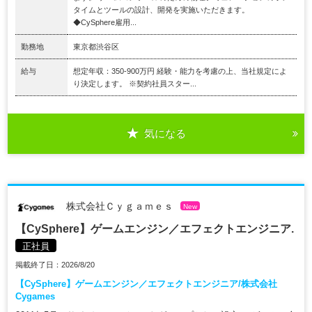
タイムとツールの設計、開発を実施いただきます。
◆CySphere雇用...
勤務地
東京都渋谷区
給与
想定年収：350-900万円 経験・能力を考慮の上、当社規定によ
り決定します。 ※契約社員スター...
気になる
株式会社Ｃｙｇａｍｅｓ
New
【CySphere】ゲームエンジン／エフェクトエンジニア.
正社員
掲載終了日：2026/8/20
【CySphere】ゲームエンジン／エフェクトエンジニア/株式会社
Cygames