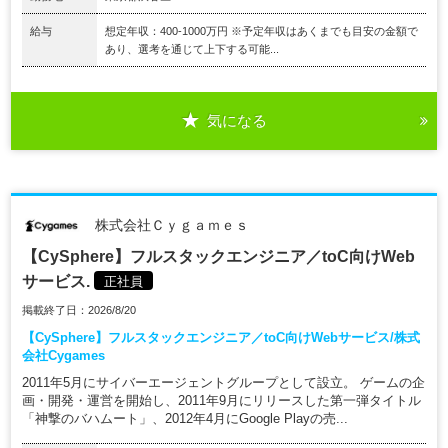
給与
想定年収：400-1000万円 ※予定年収はあくまでも目安の金額で
あり、選考を通じて上下する可能...
気になる
株式会社Ｃｙｇａｍｅｓ
【CySphere】フルスタックエンジニア／toC向けWeb
サービス.
正社員
掲載終了日：2026/8/20
【CySphere】フルスタックエンジニア／toC向けWebサービス/株式
会社Cygames
2011年5月にサイバーエージェントグループとして設立。 ゲームの企
画・開発・運営を開始し、2011年9月にリリースした第一弾タイトル
「神撃のバハムート」、2012年4月にGoogle Playの売...