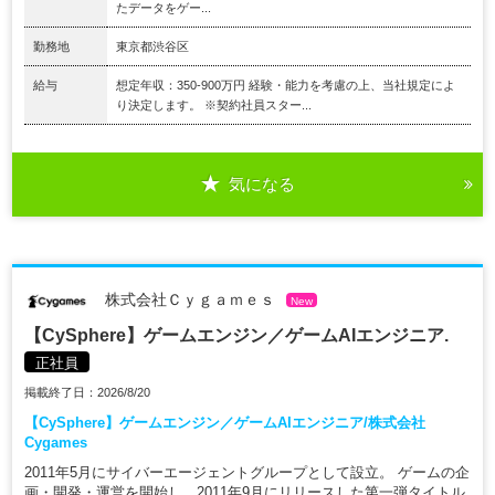
たデータをゲー...
勤務地
東京都渋谷区
給与
想定年収：350-900万円 経験・能力を考慮の上、当社規定によ
り決定します。 ※契約社員スター...
気になる
株式会社Ｃｙｇａｍｅｓ
New
【CySphere】ゲームエンジン／ゲームAIエンジニア.
正社員
掲載終了日：2026/8/20
【CySphere】ゲームエンジン／ゲームAIエンジニア/株式会社
Cygames
2011年5月にサイバーエージェントグループとして設立。 ゲームの企
画・開発・運営を開始し、2011年9月にリリースした第一弾タイトル