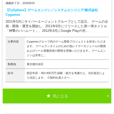
掲載終了日：2026/8/20
【CySphere】ゲームエンジン／システムエンジニア/株式会社
Cygames
2011年5月にサイバーエージェントグループとして設立。 ゲームの企
画・開発・運営を開始し、2011年9月にリリースした第一弾タイトル
「神撃のバハムート」、2012年4月にGoogle Playの売...
仕事内容
Cygamesグループ内のゲーム開発プロジェクトを担当いただき
ます。 ゲームランタイムのための低レイヤーモジュールの開発
およびツール基盤技術の開発を実施いただきます。 ゲームエン
ジンは非常に...
勤務地
東京都渋谷区
給与
想定年収：350-900万円 経験・能力を考慮の上、当社規定によ
り決定します。 ※契約社員スター...
気になる