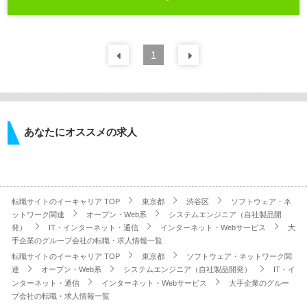
前の
1
30
件
次の
30
件
あなたにオススメの求人
転職サイトのイーキャリア TOP
東京都
渋谷区
ソフトウェア・ネ
ットワーク関連
オープン・Web系
システムエンジニア（自社製品開
発）
IT・インターネット・通信
インターネット・Webサービス
大
手企業のグループ会社の転職・求人情報一覧
転職サイトのイーキャリア TOP
東京都
ソフトウェア・ネットワーク関
連
オープン・Web系
システムエンジニア（自社製品開発）
IT・イ
ンターネット・通信
インターネット・Webサービス
大手企業のグルー
プ会社の転職・求人情報一覧