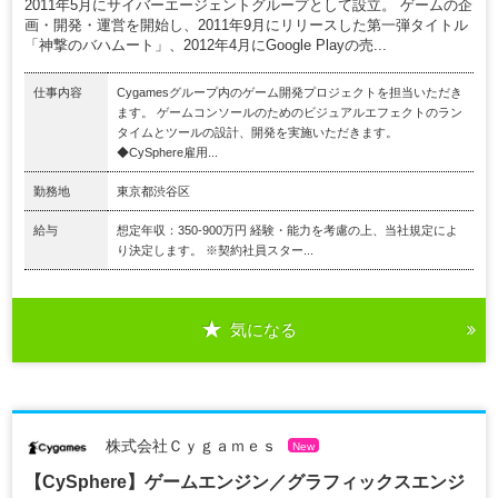
2011年5月にサイバーエージェントグループとして設立。 ゲームの企
画・開発・運営を開始し、2011年9月にリリースした第一弾タイトル
「神撃のバハムート」、2012年4月にGoogle Playの売...
仕事内容
Cygamesグループ内のゲーム開発プロジェクトを担当いただき
ます。 ゲームコンソールのためのビジュアルエフェクトのラン
タイムとツールの設計、開発を実施いただきます。
◆CySphere雇用...
勤務地
東京都渋谷区
給与
想定年収：350-900万円 経験・能力を考慮の上、当社規定によ
り決定します。 ※契約社員スター...
気になる
株式会社Ｃｙｇａｍｅｓ
New
【CySphere】ゲームエンジン／グラフィックスエンジ