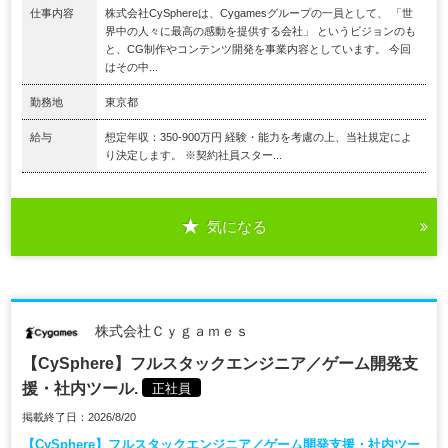
仕事内容
株式会社CySphereは、Cygamesグループの一員として、 「世
界中の人々に最高の感動を提供する会社」 というビジョンのも
と、CG制作やコンテンツ開発を事業内容としています。 今回
はその中...
勤務地
東京都
給与
想定年収：350-900万円 経験・能力を考慮の上、当社規定によ
り決定します。 ※契約社員スター...
気になる
株式会社Ｃｙｇａｍｅｓ
【CySphere】フルスタックエンジニア／ゲーム開発支
援・社内ツール.
正社員
掲載終了日：2026/8/20
【CySphere】フルスタックエンジニア／ゲーム開発支援・社内ツー