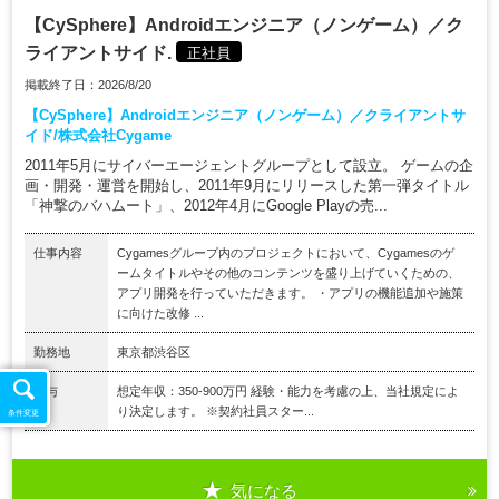
【CySphere】Androidエンジニア（ノンゲーム）／ク
ライアントサイド.
正社員
掲載終了日：2026/8/20
【CySphere】Androidエンジニア（ノンゲーム）／クライアントサ
イド/株式会社Cygame
2011年5月にサイバーエージェントグループとして設立。 ゲームの企
画・開発・運営を開始し、2011年9月にリリースした第一弾タイトル
「神撃のバハムート」、2012年4月にGoogle Playの売...
仕事内容
Cygamesグループ内のプロジェクトにおいて、Cygamesのゲ
ームタイトルやその他のコンテンツを盛り上げていくための、
アプリ開発を行っていただきます。 ・アプリの機能追加や施策
に向けた改修 ...
勤務地
東京都渋谷区
給与
想定年収：350-900万円 経験・能力を考慮の上、当社規定によ
り決定します。 ※契約社員スター...
条件変更
気になる