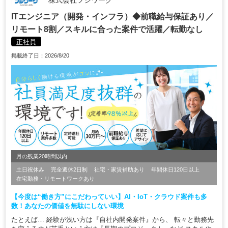
株式会社フジワーク
ITエンジニア（開発・インフラ）◆前職給与保証あり／
リモート8割／スキルに合った案件で活躍／転勤なし
正社員
掲載終了日：2026/8/20
月の残業20時間以内
土日祝休み
完全週休2日制
社宅・家賃補助あり
年間休日120日以上
在宅勤務・リモートワークあり
【今度は“働き方”にこだわっていい】AI・IoT・クラウド案件も多
数！あなたの価値を無駄にしない環境
たとえば… 経験が浅い方は『自社内開発案件』から、 転々と勤務先