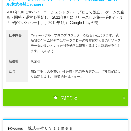
ル/株式会社Cygames
2011年5月にサイバーエージェントグループとして設立。 ゲームの企
画・開発・運営を開始し、2011年9月にリリースした第一弾タイトル
「神撃のバハムート」、2012年4月にGoogle Playの売...
仕事内容
Cygamesグループ内のプロジェクトを担当いただきます。 高
品質なゲーム開発ではワークフローの複雑化や大量のリソース
データの扱いといった開発効率に影響する多くの課題が発生し
ます。 そのよう...
勤務地
東京都
給与
想定年収：350-900万円 経験・能力を考慮の上、当社規定によ
り決定します。 ※契約社員スター...
気になる
株式会社Ｃｙｇａｍｅｓ