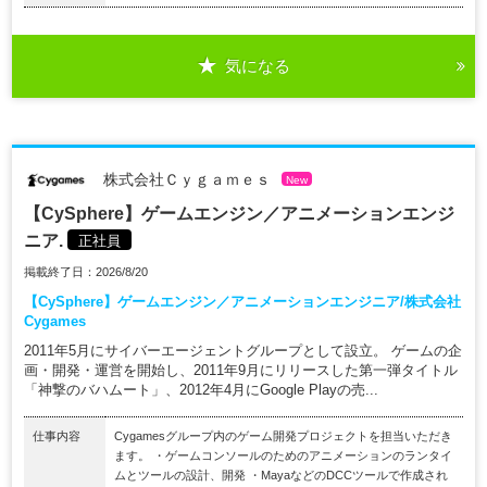
気になる
株式会社Ｃｙｇａｍｅｓ
New
【CySphere】ゲームエンジン／アニメーションエンジ
ニア.
正社員
掲載終了日：2026/8/20
【CySphere】ゲームエンジン／アニメーションエンジニア/株式会社
Cygames
2011年5月にサイバーエージェントグループとして設立。 ゲームの企
画・開発・運営を開始し、2011年9月にリリースした第一弾タイトル
「神撃のバハムート」、2012年4月にGoogle Playの売...
仕事内容
Cygamesグループ内のゲーム開発プロジェクトを担当いただき
ます。 ・ゲームコンソールのためのアニメーションのランタイ
ムとツールの設計、開発 ・MayaなどのDCCツールで作成され