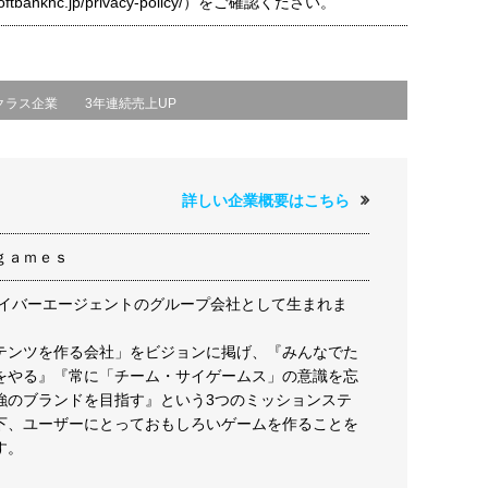
t.softbankhc.jp/privacy-policy/）をご確認ください。
クラス企業
3年連続売上UP
詳しい企業概要はこちら
ｇａｍｅｓ
はサイバーエージェントのグループ会社として生まれま
テンツを作る会社」をビジョンに掲げ、『みんなでた
をやる』『常に「チーム・サイゲームス」の意識を忘
強のブランドを目指す』という3つのミッションステ
下、ユーザーにとっておもしろいゲームを作ることを
す。