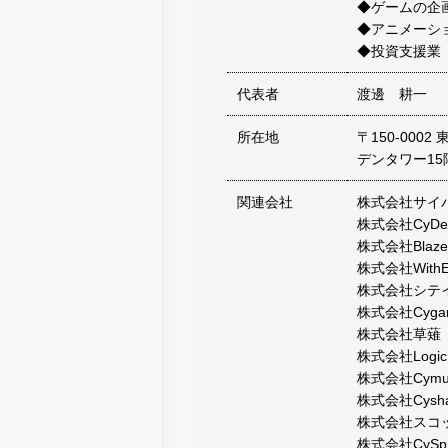
◆ゲームの企
◆アニメーシ
◆投資支援業
代表者
渡邊 耕一
所在地
〒150-000
デンタワー15
関連会社
株式会社サイ
株式会社CyDesi
株式会社Blaze
株式会社WithEnt
株式会社シテ
株式会社Cygame
株式会社草薙
株式会社LogicL
株式会社Cymus
株式会社Cysha
株式会社スコ
株式会社CySph