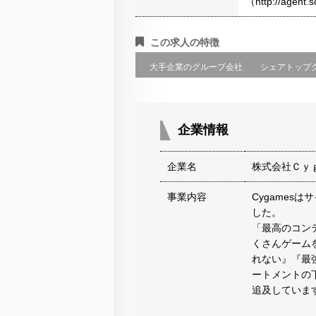
（http://agen
この求人の特徴
大手企業のグループ会社
シェアトップ
企業情報
企業名
株式会社Ｃｙ
事業内容
Cygames
した。
「最高のコン
くさんゲーム
れない』『最
ートメントの
追及していま