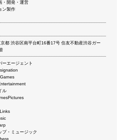
画・開発・運営
ョン製作
2 東京都 渋谷区南平台町16番17号 住友不動産渋谷ガー
階
バーエージェント
gnation
Games
ertainment
イル
sPictures
inks
ic
rp
ップ・ミュージック
ere