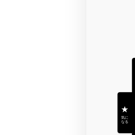
気に
なる