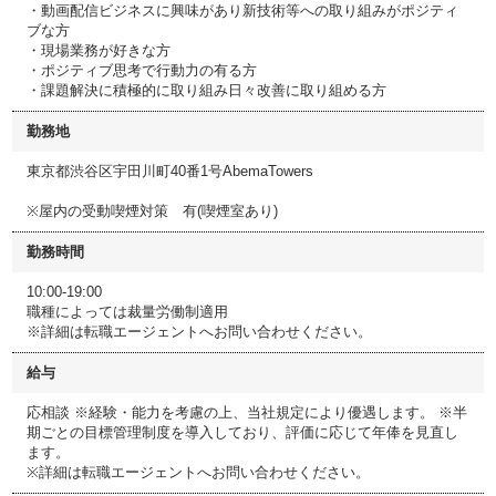
・動画配信ビジネスに興味があり新技術等への取り組みがポジティ
ブな方
・現場業務が好きな方
・ポジティブ思考で行動力の有る方
・課題解決に積極的に取り組み日々改善に取り組める方
勤務地
東京都渋谷区宇田川町40番1号AbemaTowers
※屋内の受動喫煙対策 有(喫煙室あり)
勤務時間
10:00-19:00
職種によっては裁量労働制適用
※詳細は転職エージェントへお問い合わせください。
給与
応相談 ※経験・能力を考慮の上、当社規定により優遇します。 ※半
期ごとの目標管理制度を導入しており、評価に応じて年俸を見直し
ます。
※詳細は転職エージェントへお問い合わせください。