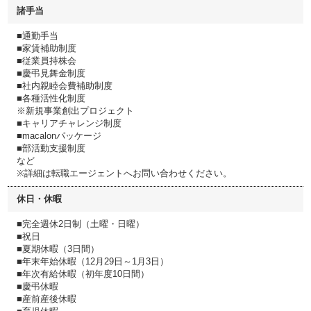
諸手当
■通勤手当
■家賃補助制度
■従業員持株会
■慶弔見舞金制度
■社内親睦会費補助制度
■各種活性化制度
※新規事業創出プロジェクト
■キャリアチャレンジ制度
■macalonパッケージ
■部活動支援制度
など
※詳細は転職エージェントへお問い合わせください。
休日・休暇
■完全週休2日制（土曜・日曜）
■祝日
■夏期休暇（3日間）
■年末年始休暇（12月29日～1月3日）
■年次有給休暇（初年度10日間）
■慶弔休暇
■産前産後休暇