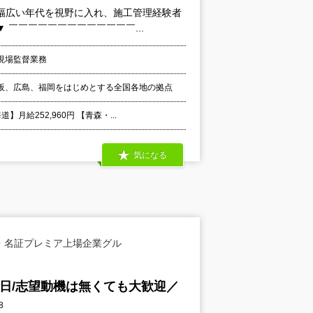
幅広い年代を視野に入れ、施工管理経験者
￣￣￣￣￣￣￣￣￣￣￣￣￣...
現場監督業務
阪、広島、福岡をはじめとする全国各地の拠点
給252,960円 【青森・...
気になる
・名証プレミア上場企業グル
5日/志望動機は無くても大歓迎／
8