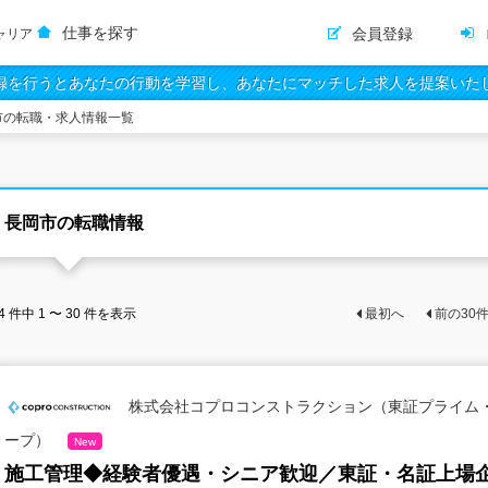
仕事を探す
会員登録
ャリア
録を行うとあなたの行動を学習し、あなたにマッチした求人を提案いた
市の転職・求人情報一覧
長岡市の転職情報
4
件中
1 〜 30
件を表示
最初へ
前の
30
株式会社コプロコンストラクション（東証プライム
ープ）
New
施工管理◆経験者優遇・シニア歓迎／東証・名証上場企