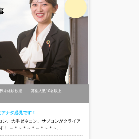
界未経験歓迎
募集人数10名以上
なアナタ必見です！
コン、大手ゼネコン、サブコンがクライア
！ ～＊～＊～＊～＊～＊～...