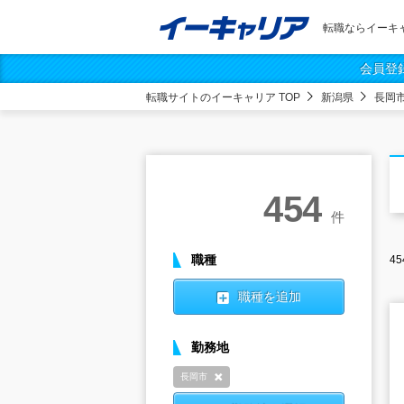
転職ならイーキ
会員登
転職サイトのイーキャリア TOP
新潟県
長岡
454
件
職種
45
職種を追加
勤務地
長岡市
削除