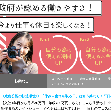
U・Iターン歓迎
職種未経験歓迎
業
転勤なし
7日以上の長期休暇あり
《政府公認の快適環境♪》「休み＝疲れを取る日」はもう終わり！平日
【入社1年目から月収36万円・年収450万円、さらにこんな生活も】 
新作映画のレイトショー！ ☆今月は土日祝で3連休！→憧れのフェスに連