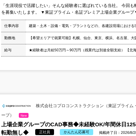
「生涯現役で活躍したい」そんな経験者に選ばれている当社。 今回も
を募集いたします。 ▼東証プライム・名証プレミア上場企業グループ▼ 
仕事内容
建築・土木・設備・電気・プラントなどの、各建設現場における
勤務地
【希望エリアで就業可能】札幌、仙台、東京、横浜、名古屋、大
給与
★経験者は月給50万円～90万円（残業代は別途全額支給） 【北海道】月
株式会社コプロコンストラクション（東証プライム
ープ）
New
上場企業グループのCAD事務◆未経験OK/年間休日12
転勤無し◆
正社員
かんたん応募可
掲載終了日：2026/8/2