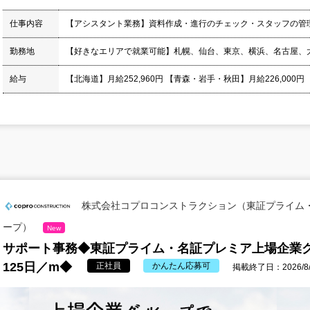
仕事内容
【アシスタント業務】資料作成・進行のチェック・スタッフの管
勤務地
【好きなエリアで就業可能】札幌、仙台、東京、横浜、名古屋、
給与
【北海道】月給252,960円 【青森・岩手・秋田】月給226,000円
株式会社コプロコンストラクション（東証プライム
ープ）
New
サポート事務◆東証プライム・名証プレミア上場企業
125日／m◆
正社員
かんたん応募可
掲載終了日：2026/8/