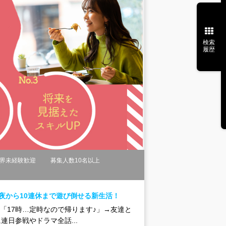
検索
履歴
界未経験歓迎
募集人数10名以上
夜から10連休まで遊び倒せる新生活！
☆「17時…定時なので帰ります♪」→友達と
日参戦やドラマ全話...