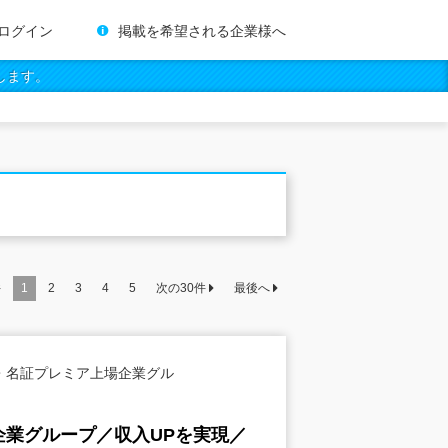
ログイン
掲載を希望される企業様へ
します。
件
1
2
3
4
5
次の
30
件
最後へ
・名証プレミア上場企業グル
業グループ／収入UPを実現／