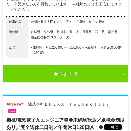
リアを築きたい方を募集しています。 未経験の方でも安心してスタ
ートできる...
仕事内容
未経験歓迎！ITエンジニアとして開発・運用を担当
勤務地
宮城県・福島県・新潟県・富山県・長野県・石川県・福井県、
他全国の各プロジェクト先
給与
■未経験：月給200,000円～230,000円 ■経験者：月給\280,000円
～360,00...
気になる
株式会社ＢＲＥＸＡ Ｔｅｃｈｎｏｌｏｇｙ
New
機械/電気電子系エンジニア職◆未経験歓迎／退職金制度
あり／完全週休二日制／年間休日120日以上◆
正社員