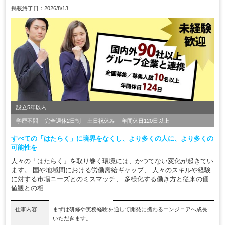
掲載終了日：2026/8/13
設立5年以内
学歴不問
完全週休2日制
土日祝休み
年間休日120日以上
すべての「はたらく」に境界をなくし、より多くの人に、より多くの
可能性を
人々の「はたらく」を取り巻く環境には、かつてない変化が起きてい
ます。 国や地域間における労働需給ギャップ、 人々のスキルや経験
に対する市場ニーズとのミスマッチ、 多様化する働き方と従来の価
値観との相...
仕事内容
まずは研修や実務経験を通して開発に携わるエンジニアへ成長
いただきます。