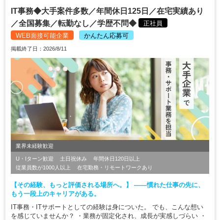
IT事務◆大手案件多数／年間休日125日／在宅実績あり
／全国募集／転勤なし／学歴不問◆
正社員
WEB面接可能企業
かんたん応募可
掲載終了日：2026/8/11
業界未経験歓迎
U・Iターン歓迎
土日祝休み
年間休日120日以上
従業員数が1000人以上
在宅勤務・リモートワークあり
【その経験、もっと評価される場所へ。】 ――慣れた仕事の先に、
もう一段上のキャリアがある。
IT事務・ITサポートとしての経験は身についた。 でも、こんな想い
を感じていませんか？ ・業務が固定化され、成長が実感しづらい ・