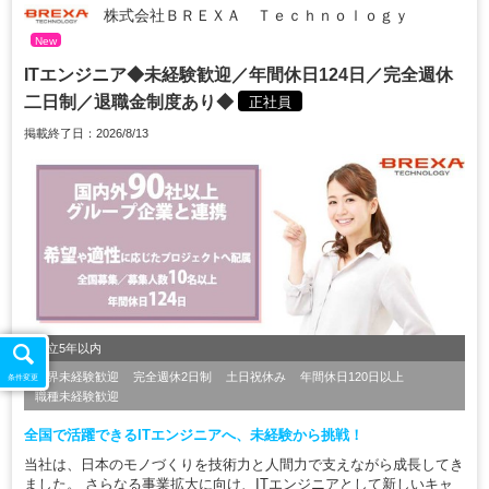
株式会社ＢＲＥＸＡ Ｔｅｃｈｎｏｌｏｇｙ
New
ITエンジニア◆未経験歓迎／年間休日124日／完全週休
二日制／退職金制度あり◆
正社員
掲載終了日：2026/8/13
設立5年以内
業界未経験歓迎
完全週休2日制
土日祝休み
年間休日120日以上
条件変更
職種未経験歓迎
全国で活躍できるITエンジニアへ、未経験から挑戦！
当社は、日本のモノづくりを技術力と人間力で支えながら成長してき
ました。 さらなる事業拡大に向け、ITエンジニアとして新しいキャ