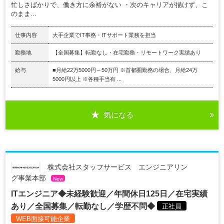
忙しさばかりで、働き方に余裕がない ・次のキャリアが描けず、こ
のまま...
仕事内容
大手企業でIT事務・ITサポート業務を担当
勤務地
【全国募集】転勤なし・在宅勤務・リモートワーク実績あり
給与
■月給22万5000円～50万円 ※首都圏勤務の場合、月給24万
5000円以上 ※各種手当有 ...
気になる
株式会社スタッフサービス エンジニアリン
グ事業本部
New
ITエンジニア◆未経験歓迎／年間休日125日／在宅実績
あり／全国募集／転勤なし／学歴不問◆
正社員
WEB面接可能企業