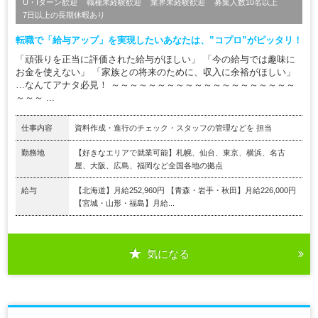
U・Iターン歓迎
職種未経験歓迎
業界未経験歓迎
募集人数10名以上
7日以上の長期休暇あり
転職で「給与アップ」を実現したいあなたは、”コプロ”がピッタリ！
「頑張りを正当に評価された給与がほしい」 「今の給与では趣味に
お金を使えない」 「家族との将来のために、収入に余裕がほしい」
…なんてアナタ必見！ ～～～～～～～～～～～～～～～～～～～～
～～～ ...
仕事内容
資料作成・進行のチェック・スタッフの管理などを 担当
勤務地
【好きなエリアで就業可能】札幌、仙台、東京、横浜、名古
屋、大阪、広島、福岡など全国各地の拠点
給与
【北海道】月給252,960円 【青森・岩手・秋田】月給226,000円
【宮城・山形・福島】月給...
気になる