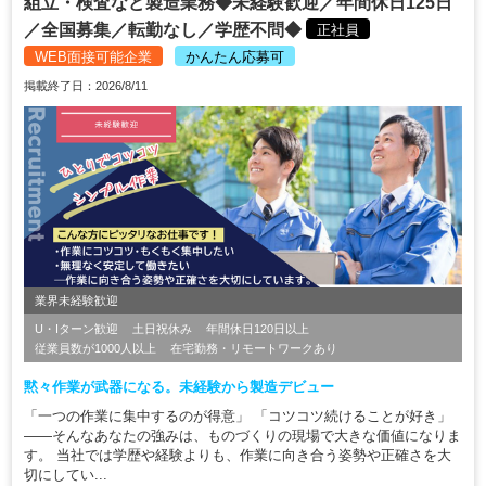
組立・検査など製造業務◆未経験歓迎／年間休日125日
／全国募集／転勤なし／学歴不問◆
正社員
WEB面接可能企業
かんたん応募可
掲載終了日：2026/8/11
業界未経験歓迎
U・Iターン歓迎
土日祝休み
年間休日120日以上
従業員数が1000人以上
在宅勤務・リモートワークあり
黙々作業が武器になる。未経験から製造デビュー
「一つの作業に集中するのが得意」 「コツコツ続けることが好き」
――そんなあなたの強みは、ものづくりの現場で大きな価値になりま
す。 当社では学歴や経験よりも、作業に向き合う姿勢や正確さを大
切にしてい...