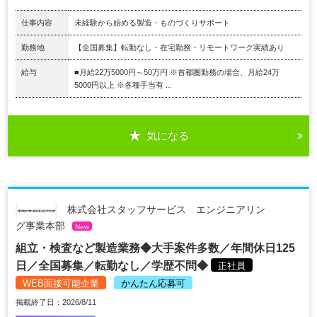
仕事内容
未経験から始める製造・ものづくりサポート
勤務地
【全国募集】転勤なし・在宅勤務・リモートワーク実績あり
給与
■月給22万5000円～50万円 ※首都圏勤務の場合、月給24万
5000円以上 ※各種手当有 ...
気になる
株式会社スタッフサービス エンジニアリン
グ事業本部
New
組立・検査など製造業務◆大手案件多数／年間休日125
日／全国募集／転勤なし／学歴不問◆
正社員
WEB面接可能企業
かんたん応募可
掲載終了日：2026/8/11