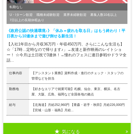
転勤なし
U・Iターン歓迎
職種未経験歓迎
業界未経験歓迎
募集人数10名以上
7日以上の長期休暇あり
《政府公認の快適環境♪》「休み＝疲れを取る日」はもう終わり！平
日夜から10連休まで遊び倒せる新生活！
【入社1年目から月収36万円・年収450万円、さらにこんな生活も】
☆「17時…定時なので帰ります♪」→友達と新作映画のレイトショ
ー！ ☆今月は土日祝で3連休！→憧れのフェスに連日参戦やドラマ全
話...
仕事内容
【アシスタント業務】資料作成・進行のチェック・スタッフの
管理などを担当
勤務地
【好きなエリアで就業可能】札幌、仙台、東京、横浜、名古
屋、大阪、広島、福岡など全国各地の拠点
給与
【北海道】月給252,960円 【青森・岩手・秋田】月給226,000円
【宮城・山形・福島】月給...
気になる