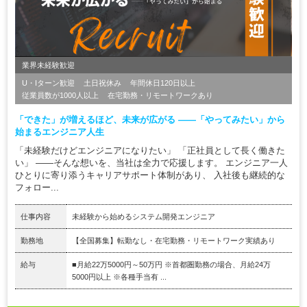
業界未経験歓迎
U・Iターン歓迎
土日祝休み
年間休日120日以上
従業員数が1000人以上
在宅勤務・リモートワークあり
「できた」が増えるほど、未来が広がる ――「やってみたい」から
始まるエンジニア人生
「未経験だけどエンジニアになりたい」 「正社員として長く働きた
い」 ――そんな想いを、当社は全力で応援します。 エンジニア一人
ひとりに寄り添うキャリアサポート体制があり、 入社後も継続的な
フォロー...
仕事内容
未経験から始めるシステム開発エンジニア
勤務地
【全国募集】転勤なし・在宅勤務・リモートワーク実績あり
給与
■月給22万5000円～50万円 ※首都圏勤務の場合、月給24万
5000円以上 ※各種手当有 ...