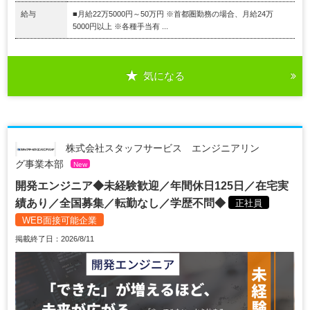
給与
■月給22万5000円～50万円 ※首都圏勤務の場合、月給24万
5000円以上 ※各種手当有 ...
気になる
株式会社スタッフサービス エンジニアリン
グ事業本部
New
開発エンジニア◆未経験歓迎／年間休日125日／在宅実
績あり／全国募集／転勤なし／学歴不問◆
正社員
WEB面接可能企業
掲載終了日：2026/8/11