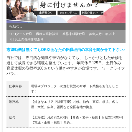
転勤なし
U・Iターン歓迎
職種未経験歓迎
業界未経験歓迎
募集人数10名以上
7日以上の長期休暇あり
志望動機は無くてもOK◎あなたの転職理由の本音を聞かせて下さい♪
当社では、専門的な知識や技術がなくても、 しっかりとした研修を
通じて成長できる環境を整えています。 年間休日125日、土日休み、
育児休暇の取得率100％という働きやすさが自慢です。 ワークライフ
バラ...
仕事内容
現場やプロジェクトの進行状況のサポート業務をお任せしま
す！
勤務地
【好きなエリアで就業可能】札幌、仙台、東京、横浜、名古
屋、大阪、広島、福岡など全国各地の拠点
給与
【北海道】月給252,960円 【青森・岩手・秋田】月給226,000円
【宮城・山形・福島】月給...