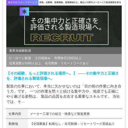
業界未経験歓迎
U・Iターン歓迎
土日祝休み
年間休日120日以上
従業員数が1000人以上
在宅勤務・リモートワークあり
【その経験、もっと評価される場所へ。】 ――その集中力と正確さ
を、評価される製造現場へ。
製造の仕事において、本当に欠かせないのは「目の前の作業に向き合
う力」です。 一つの作業を黙々と続ける集中力や、地道でも正確に
やり遂げる姿勢は、 製品の品質を左右する重要なスキルです。 当社
では、そ...
仕事内容
メーカー工場での組立・検査など製造業務
勤務地
【全国募集】転勤なし・在宅勤務・リモートワーク実績あり