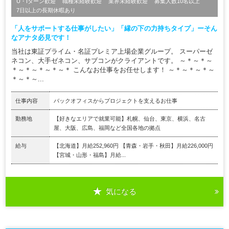
U・Iターン歓迎
職種未経験歓迎
業界未経験歓迎
募集人数10名以上
7日以上の長期休暇あり
「人をサポートする仕事がしたい」「縁の下の力持ちタイプ」ーそん
なアナタ必見です！
当社は東証プライム・名証プレミア上場企業グループ。 スーパーゼ
ネコン、大手ゼネコン、サブコンがクライアントです。 ～＊～＊～
＊～＊～＊～＊～＊ こんなお仕事をお任せします！ ～＊～＊～＊～
＊～＊～...
仕事内容
バックオフィスからプロジェクトを支えるお仕事
勤務地
【好きなエリアで就業可能】札幌、仙台、東京、横浜、名古
屋、大阪、広島、福岡など全国各地の拠点
給与
【北海道】月給252,960円 【青森・岩手・秋田】月給226,000円
【宮城・山形・福島】月給...
気になる