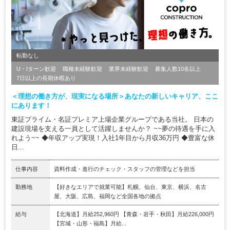
転勤なし
U・Iターン歓迎
職種未経験歓迎
業界未経験歓迎
募集人数10名以上
7日以上の長期休暇あり
＜理想の働き方が、現実になる場所＞あなたの新しいキャリア、ここ
にあります！
東証プライム・名証プレミア上場企業グループである当社。 日本の
建設現場を支える一員として活躍しませんか？ ~~夢の待遇を手に入
れよう~~ ◆年収アップ実現！入社1年目から月収36万円 ◆豊富な休
日...
仕事内容
資料作成・進行のチェック・スタッフの管理などを担当
勤務地
【好きなエリアで就業可能】札幌、仙台、東京、横浜、名古
屋、大阪、広島、福岡など全国各地の拠点
給与
【北海道】月給252,960円 【青森・岩手・秋田】月給226,000円
【宮城・山形・福島】月給...