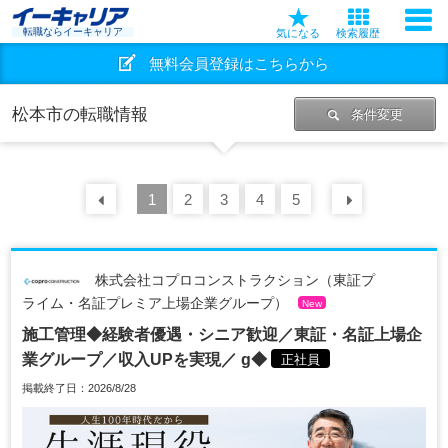
転職ならイーキャリア
気になる
検索履歴
無料会員登録はこちらから
松本市の転職情報
条件変更
前の
1
30
2
件
3
4
5
次の
30
株式会社コプロコンストラクション（東証プ
ライム・名証プレミア上場企業グループ）
New
施工管理◆経験者優遇・シニア歓迎／東証・名証上場企
業グループ／収入UPを実現／ g◆
正社員
掲載終了日：2026/8/28