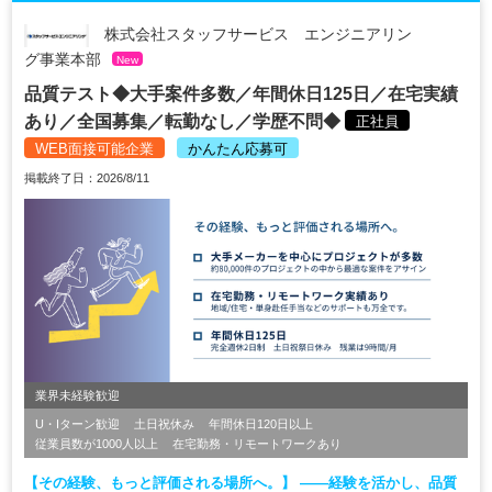
株式会社スタッフサービス エンジニアリン
グ事業本部
New
品質テスト◆大手案件多数／年間休日125日／在宅実績
あり／全国募集／転勤なし／学歴不問◆
正社員
WEB面接可能企業
かんたん応募可
掲載終了日：2026/8/11
業界未経験歓迎
U・Iターン歓迎
土日祝休み
年間休日120日以上
従業員数が1000人以上
在宅勤務・リモートワークあり
【その経験、もっと評価される場所へ。】 ――経験を活かし、品質