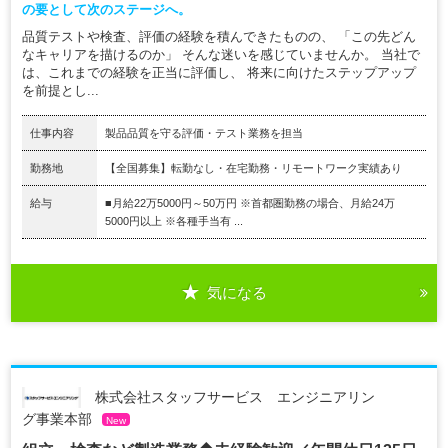
の要として次のステージへ。
品質テストや検査、評価の経験を積んできたものの、 「この先どん
なキャリアを描けるのか」 そんな迷いを感じていませんか。 当社で
は、これまでの経験を正当に評価し、 将来に向けたステップアップ
を前提とし...
仕事内容
製品品質を守る評価・テスト業務を担当
勤務地
【全国募集】転勤なし・在宅勤務・リモートワーク実績あり
給与
■月給22万5000円～50万円 ※首都圏勤務の場合、月給24万
5000円以上 ※各種手当有 ...
気になる
株式会社スタッフサービス エンジニアリン
グ事業本部
New