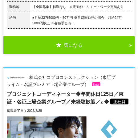
勤務地
【全国募集】転勤なし・在宅勤務・リモートワーク実績あり
給与
■月給22万5000円～50万円 ※首都圏勤務の場合、月給24万
5000円以上 ※各種手当有 ...
気になる
株式会社コプロコンストラクション（東証プ
ライム・名証プレミア上場企業グループ）
New
プロジェクトコーディネーター◆年間休日125日／東
証・名証上場企業グループ／未経験歓迎／z ◆
正社員
掲載終了日：2026/8/28