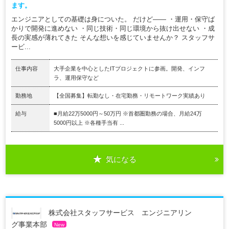
ます。
エンジニアとしての基礎は身についた。 だけど―― ・運用・保守ば
かりで開発に進めない ・同じ技術・同じ環境から抜け出せない ・成
長の実感が薄れてきた そんな想いを感じていませんか？ スタッフサ
ービ...
仕事内容
大手企業を中心としたITプロジェクトに参画。開発、インフ
ラ、運用保守など
勤務地
【全国募集】転勤なし・在宅勤務・リモートワーク実績あり
給与
■月給22万5000円～50万円 ※首都圏勤務の場合、月給24万
5000円以上 ※各種手当有 ...
気になる
株式会社スタッフサービス エンジニアリン
グ事業本部
New