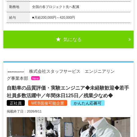
勤務地
全国の各プロジェクト先へ配属
給与
■月給200,000円～420,000円
気になる
株式会社スタッフサービス エンジニアリン
グ事業本部
New
自動車の品質評価・実験エンジニア◆未経験歓迎◆若手
社員多数活躍中／年間休日125日／残業少なめ◆
正社員
WEB面接可能企業
かんたん応募可
掲載終了日：2026/8/11