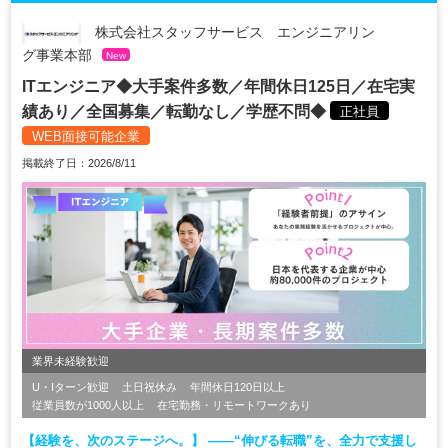
株式会社スタッフサービス エンジニアリン
グ事業本部
New
ITエンジニア◆大手案件多数／年間休日125日／在宅実
績あり／全国募集／転勤なし／学歴不問◆
正社員
WEB面接可能企業
掲載終了日：2026/8/11
業界未経験歓迎
U・Iターン歓迎
土日祝休み
年間休日120日以上
従業員数が1000人以上
在宅勤務・リモートワークあり
【経験を、次のステージへ。】 ――“伸びる転職”を、全力で支援し