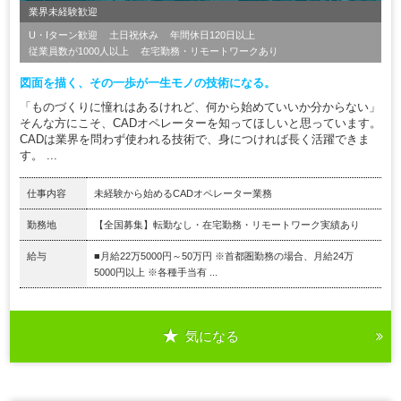
業界未経験歓迎
U・Iターン歓迎
土日祝休み
年間休日120日以上
従業員数が1000人以上
在宅勤務・リモートワークあり
図面を描く、その一歩が一生モノの技術になる。
「ものづくりに憧れはあるけれど、何から始めていいか分からない」
そんな方にこそ、CADオペレーターを知ってほしいと思っています。
CADは業界を問わず使われる技術で、身につければ長く活躍できま
す。 ...
仕事内容
未経験から始めるCADオペレーター業務
勤務地
【全国募集】転勤なし・在宅勤務・リモートワーク実績あり
給与
■月給22万5000円～50万円 ※首都圏勤務の場合、月給24万
5000円以上 ※各種手当有 ...
気になる