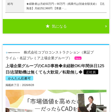
給与
★経験者は月給50万円～90万円（残業代は別途全額支給） 【北
海道】月給252,960円 【青森・...
気になる
株式会社コプロコンストラクション（東証プ
ライム・名証プレミア上場企業グループ）
New
上場企業グループのCAD事務◆未経験OK/年間休日125
日/志望動機は無くても大歓迎／転勤無し◆
正社員
かんたん応募可
掲載終了日：2026/8/28