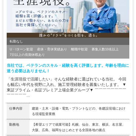
転勤なし
U・Iターン歓迎
産休・育休実績あり
離職中歓迎
募集人数10名以上
7日以上の長期休暇あり
当社では、ベテランのスキル・経験を高く評価します。年齢を理由に
迷う必要はありません！
「生涯現役で活躍したい」そんな経験者に選ばれている当社。 今回
も幅広い年代を視野に入れ、施工管理経験者を募集いたします。 ▼
東証プライム・名証プレミア上場企業グループ▼ ￣￣￣￣￣￣￣￣
￣￣￣￣￣...
仕事内容
建築・土木・設備・電気・プラントなどの、各建設現場におけ
る現場監督業務
勤務地
【希望エリアで就業可能】札幌、仙台、東京、横浜、名古屋、
大阪、広島、福岡をはじめとする全国各地の拠点