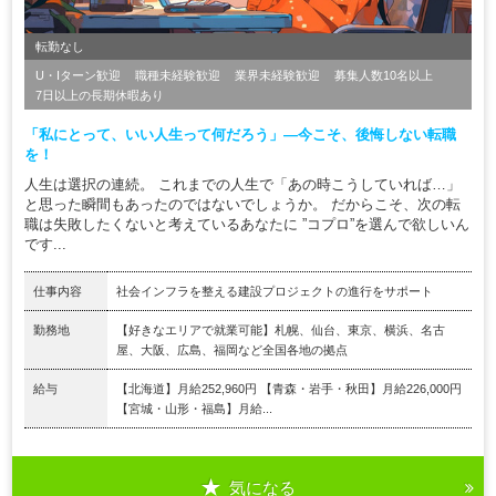
転勤なし
U・Iターン歓迎
職種未経験歓迎
業界未経験歓迎
募集人数10名以上
7日以上の長期休暇あり
「私にとって、いい人生って何だろう」―今こそ、後悔しない転職
を！
人生は選択の連続。 これまでの人生で「あの時こうしていれば…」
と思った瞬間もあったのではないでしょうか。 だからこそ、次の転
職は失敗したくないと考えているあなたに ”コプロ”を選んで欲しいん
です...
仕事内容
社会インフラを整える建設プロジェクトの進行をサポート
勤務地
【好きなエリアで就業可能】札幌、仙台、東京、横浜、名古
屋、大阪、広島、福岡など全国各地の拠点
給与
【北海道】月給252,960円 【青森・岩手・秋田】月給226,000円
【宮城・山形・福島】月給...
気になる