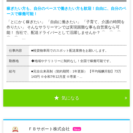
稼ぎたい方も、自分のペースで働きたい方も歓迎！自由に、自分のペ
ースで稼働可能！
「とにかく稼ぎたい」 「自由に働きたい」 「子育て、介護の時間を
作りたい」 そんなサラリーマンでは実現困難な事も自営業なら可
能！ 当社で、配送ドライバーとして活躍しませんか？ ⌒ ⌒ ⌒
⌒ ⌒ ...
仕事内容
■軽貨物車両でのスポット配送業務をお願いします。
勤務地
◆地域やテリトリーに制約なし！全国で稼働可能です。
給与
■完全出来高制（契約期間：1年更新） 【平均報酬月額】73万
143円 ※令和7年12月度 ※専業・...
気になる
ＦＢサポート株式会社
New