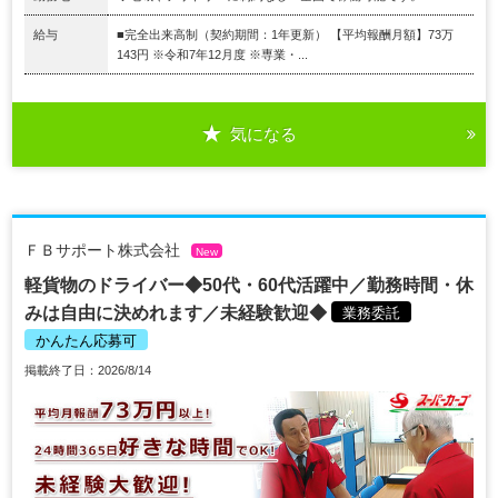
給与
■完全出来高制（契約期間：1年更新） 【平均報酬月額】73万
143円 ※令和7年12月度 ※専業・...
気になる
ＦＢサポート株式会社
New
軽貨物のドライバー◆50代・60代活躍中／勤務時間・休
みは自由に決めれます／未経験歓迎◆
業務委託
かんたん応募可
掲載終了日：2026/8/14