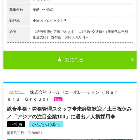
募集年齢
年齢: 〜 40歳
勤務地
全国のプロジェクト先
給与
〈給与形態が選択できます〉 １)月給+交通費+（残業代は全額
別途支給） 首都圏：月給30.0万円～...
気になる
株式会社ワールドコーポレーション（ Ｎａｒ
ｅｒｕ Ｇｒｏｕｐ）
New
総合事務・労務管理スタッフ◆未経験歓迎／土日祝休み
／「アジアの注目企業100」に選出／人柄採用◆
正社員
かんたん応募可
掲載終了日：2026/8/14