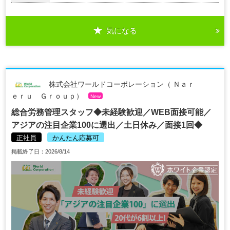
気になる
株式会社ワールドコーポレーション（ Ｎａｒ
ｅｒｕ Ｇｒｏｕｐ）
New
総合労務管理スタッフ◆未経験歓迎／WEB面接可能／
アジアの注目企業100に選出／土日休み／面接1回◆
正社員
かんたん応募可
掲載終了日：2026/8/14