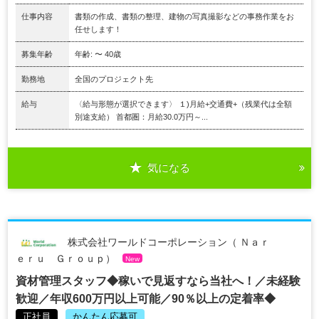
仕事内容
書類の作成、書類の整理、建物の写真撮影などの事務作業をお
任せします！
募集年齢
年齢: 〜 40歳
勤務地
全国のプロジェクト先
給与
〈給与形態が選択できます〉 １)月給+交通費+（残業代は全額
別途支給） 首都圏：月給30.0万円～...
気になる
株式会社ワールドコーポレーション（ Ｎａｒ
ｅｒｕ Ｇｒｏｕｐ）
New
資材管理スタッフ◆稼いで見返すなら当社へ！／未経験
歓迎／年収600万円以上可能／90％以上の定着率◆
正社員
かんたん応募可