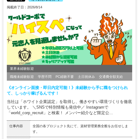
掲載終了日：2026/8/14
業界未経験歓迎
職種未経験歓迎
学歴不問
PC経験不要
土日祝休み
交通費全額支給
《オンライン面接・即日内定可能！》未経験から手に職をつけられ
て、しっかり稼げるんです！
当社は「ホワイト企業認定」を取得し、働きやすい環境づくりを徹底
しています。 ＼SNSで特別情報も発信中／ Instagramで
「world_corp_recruit」と検索！ メンバー紹介など限定公...
仕事内容
全国の各プロジェクト先にて、資材管理業務全般をお任せしま
す。