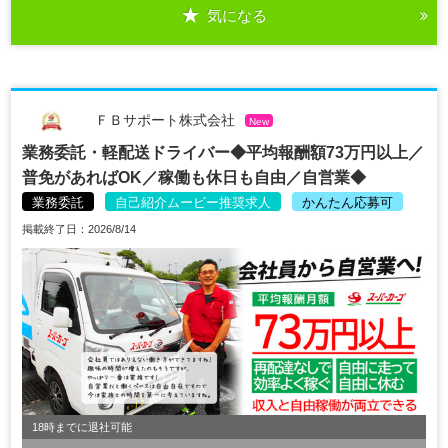
気になる
ＦＢサポート株式会社
New
業務委託・軽配送ドライバー◆平均報酬額73万円以上／
普免があればOK／稼働も休日も自由／自営業◆
業務委託
自己紹介ムービー推奨求人
かんたん応募可
掲載終了日：2026/8/14
18時までに退社可能