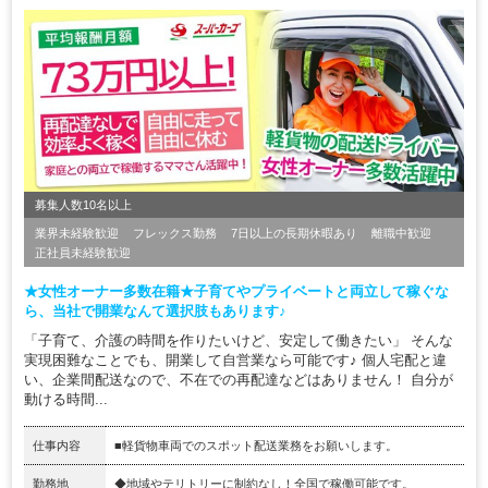
募集人数10名以上
業界未経験歓迎
フレックス勤務
7日以上の長期休暇あり
離職中歓迎
正社員未経験歓迎
★女性オーナー多数在籍★子育てやプライベートと両立して稼ぐな
ら、当社で開業なんて選択肢もあります♪
「子育て、介護の時間を作りたいけど、安定して働きたい」 そんな
実現困難なことでも、開業して自営業なら可能です♪ 個人宅配と違
い、企業間配送なので、不在での再配達などはありません！ 自分が
動ける時間...
仕事内容
■軽貨物車両でのスポット配送業務をお願いします。
勤務地
◆地域やテリトリーに制約なし！全国で稼働可能です。