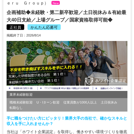
ｅｒｕ Ｇｒｏｕｐ）
New
企画補助◆未経験・第二新卒歓迎／土日祝休み＆有給最
大40日支給／上場グループ／国家資格取得可能◆
正社員
かんたん応募可
掲載終了日：2026/8/14
業界未経験歓迎
職種未経験歓迎
U・Iターン歓迎
従業員数が1000人以上
土日祝休み
転勤なし
手に職をつけたい方にピッタリ！業界大手の当社で、確かなスキルと
収入を手に入れませんか？
当社は「ホワイト企業認定」を取得し、働きやすい環境づくりを徹底