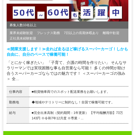
募集人数10名以上
業界未経験歓迎
フレックス勤務
7日以上の長期休暇あり
離職中歓迎
正社員未経験歓迎
≪開業支援します！≫走れば走るほど稼げるスーパーカーゴ！しかも
自由に、自分のペースで稼働可能！
「とにかく稼ぎたい」 「子育て、介護の時間を作りたい」 そんなサ
ラリーマンでは実現困難な事も自営業なら可能！ 多くの仲間が助け
合うスーパーカーゴならではの魅力です！ ＜スーパーカーゴの強み
＞ 全...
仕事内容
■軽貨物車両でのスポット配送業務をお願いします。
勤務地
◆地域やテリトリーに制約なし！全国で稼働可能です。
給与
■完全出来高制（契約期間：1年更新） 【平均報酬月額】73万
143円 ※令和7年12月度 ※専業・...