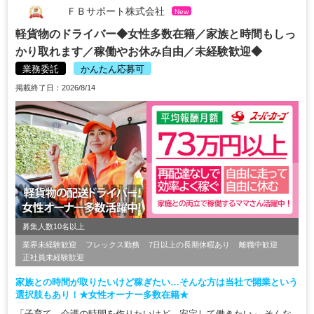
ＦＢサポート株式会社
New
軽貨物のドライバー◆女性多数在籍／家族と時間もしっ
かり取れます／稼働やお休み自由／未経験歓迎◆
業務委託
かんたん応募可
掲載終了日：2026/8/14
募集人数10名以上
業界未経験歓迎
フレックス勤務
7日以上の長期休暇あり
離職中歓迎
正社員未経験歓迎
家族との時間が取りたいけど稼ぎたい…そんな方は当社で開業という
選択肢もあり！★女性オーナー多数在籍★
「子育て、介護の時間を作りたいけど、安定して働きたい」 そんな