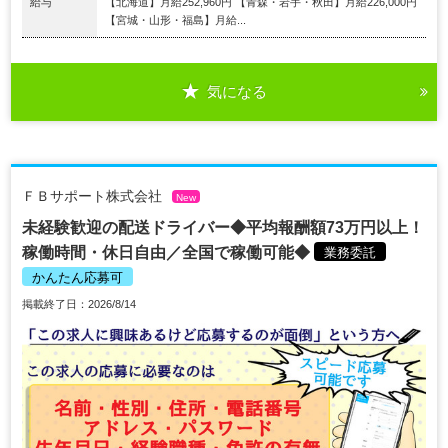
給与
【北海道】月給252,960円 【青森・岩手・秋田】月給226,000円
【宮城・山形・福島】月給...
気になる
ＦＢサポート株式会社
New
未経験歓迎の配送ドライバー◆平均報酬額73万円以上！
稼働時間・休日自由／全国で稼働可能◆
業務委託
かんたん応募可
掲載終了日：2026/8/14