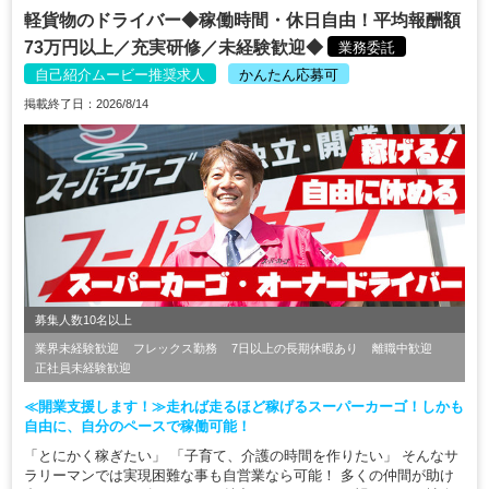
軽貨物のドライバー◆稼働時間・休日自由！平均報酬額
73万円以上／充実研修／未経験歓迎◆
業務委託
自己紹介ムービー推奨求人
かんたん応募可
掲載終了日：2026/8/14
募集人数10名以上
業界未経験歓迎
フレックス勤務
7日以上の長期休暇あり
離職中歓迎
正社員未経験歓迎
≪開業支援します！≫走れば走るほど稼げるスーパーカーゴ！しかも
自由に、自分のペースで稼働可能！
「とにかく稼ぎたい」 「子育て、介護の時間を作りたい」 そんなサ
ラリーマンでは実現困難な事も自営業なら可能！ 多くの仲間が助け