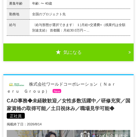
募集年齢
年齢: 〜 40歳
勤務地
全国のプロジェクト先
給与
〈給与形態が選択できます〉 １)月給+交通費+（残業代は全額
別途支給） 首都圏：月給30.0万円～...
気になる
株式会社ワールドコーポレーション（ Ｎａｒ
ｅｒｕ Ｇｒｏｕｐ）
New
CAD事務◆未経験歓迎／女性多数活躍中／研修充実／国
家資格の取得可能／土日祝休み／職場見学可能◆
正社員
掲載終了日：2026/8/14