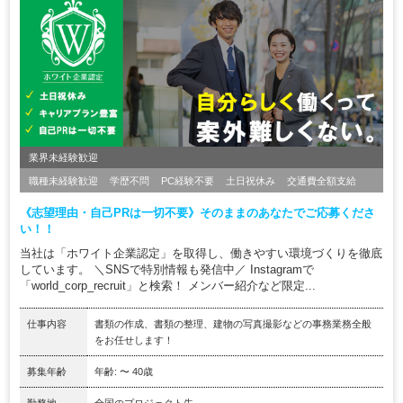
業界未経験歓迎
職種未経験歓迎
学歴不問
PC経験不要
土日祝休み
交通費全額支給
《志望理由・自己PRは一切不要》そのままのあなたでご応募くださ
い！！
当社は「ホワイト企業認定」を取得し、働きやすい環境づくりを徹底
しています。 ＼SNSで特別情報も発信中／ Instagramで
「world_corp_recruit」と検索！ メンバー紹介など限定...
仕事内容
書類の作成、書類の整理、建物の写真撮影などの事務業務全般
をお任せします！
募集年齢
年齢: 〜 40歳