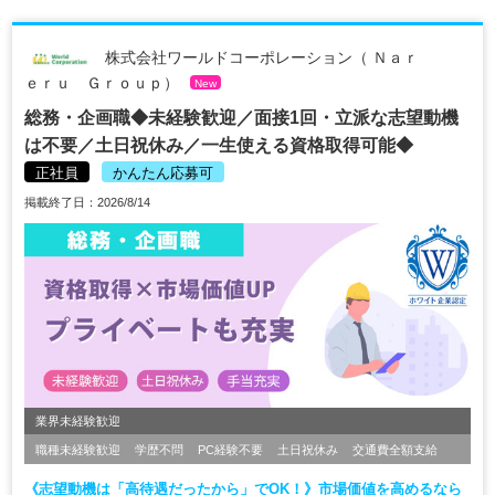
株式会社ワールドコーポレーション（ Ｎａｒ
ｅｒｕ Ｇｒｏｕｐ）
New
総務・企画職◆未経験歓迎／面接1回・立派な志望動機
は不要／土日祝休み／一生使える資格取得可能◆
正社員
かんたん応募可
掲載終了日：2026/8/14
業界未経験歓迎
職種未経験歓迎
学歴不問
PC経験不要
土日祝休み
交通費全額支給
《志望動機は「高待遇だったから」でOK！》市場価値を高めるなら