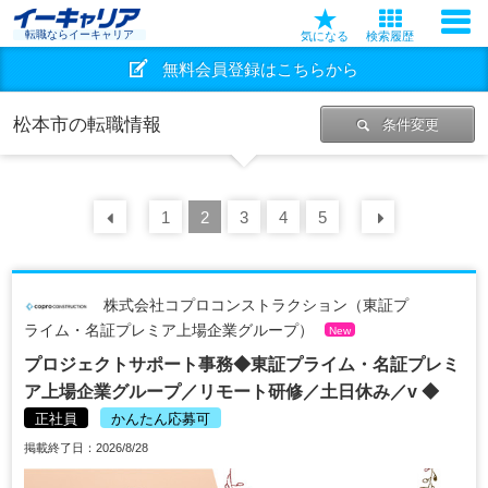
転職ならイーキャリア
気になる
検索履歴
無料会員登録はこちらから
松本市の転職情報
条件変更
前の
1
30
2
件
3
4
5
次の
30
株式会社コプロコンストラクション（東証プ
ライム・名証プレミア上場企業グループ）
New
プロジェクトサポート事務◆東証プライム・名証プレミ
ア上場企業グループ／リモート研修／土日休み／v ◆
正社員
かんたん応募可
掲載終了日：2026/8/28