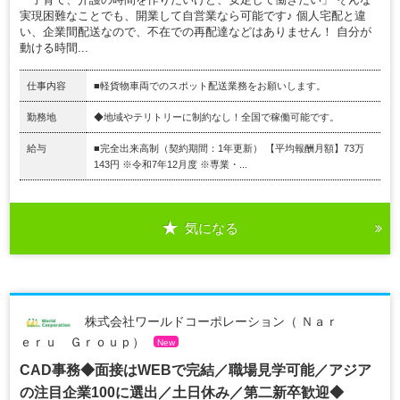
実現困難なことでも、開業して自営業なら可能です♪ 個人宅配と違
い、企業間配送なので、不在での再配達などはありません！ 自分が
動ける時間...
仕事内容
■軽貨物車両でのスポット配送業務をお願いします。
勤務地
◆地域やテリトリーに制約なし！全国で稼働可能です。
給与
■完全出来高制（契約期間：1年更新） 【平均報酬月額】73万
143円 ※令和7年12月度 ※専業・...
気になる
株式会社ワールドコーポレーション（ Ｎａｒ
ｅｒｕ Ｇｒｏｕｐ）
New
CAD事務◆面接はWEBで完結／職場見学可能／アジア
の注目企業100に選出／土日休み／第二新卒歓迎◆