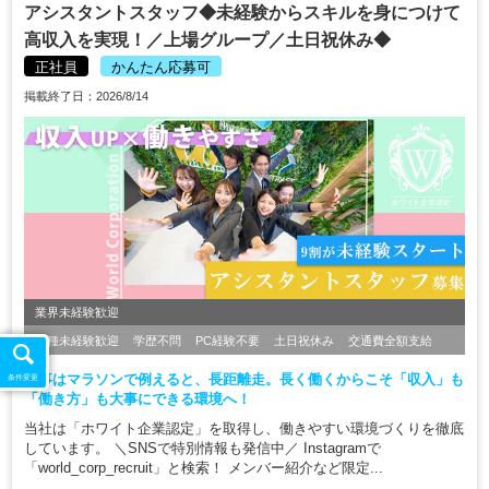
アシスタントスタッフ◆未経験からスキルを身につけて
高収入を実現！／上場グループ／土日祝休み◆
正社員
かんたん応募可
掲載終了日：2026/8/14
業界未経験歓迎
職種未経験歓迎
学歴不問
PC経験不要
土日祝休み
交通費全額支給
仕事はマラソンで例えると、長距離走。長く働くからこそ「収入」も
条件変更
「働き方」も大事にできる環境へ！
当社は「ホワイト企業認定」を取得し、働きやすい環境づくりを徹底
しています。 ＼SNSで特別情報も発信中／ Instagramで
「world_corp_recruit」と検索！ メンバー紹介など限定...