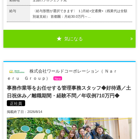
勤務地
全国のプロジェクト先
給与
〈給与形態が選択できます〉 １)月給+交通費+（残業代は全額
別途支給） 首都圏：月給30.0万円～...
気になる
株式会社ワールドコーポレーション（ Ｎａｒ
ｅｒｕ Ｇｒｏｕｐ）
New
事務作業等をお任せする管理事務スタッフ◆好待遇／土
日祝休み／離職期間・経験不問／年収例710万円◆
正社員
掲載終了日：2026/8/14