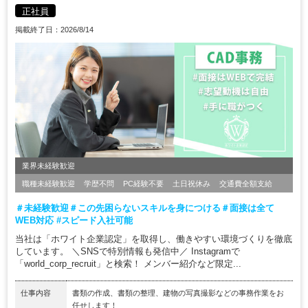
正社員
掲載終了日：2026/8/14
業界未経験歓迎
職種未経験歓迎
学歴不問
PC経験不要
土日祝休み
交通費全額支給
＃未経験歓迎＃この先困らないスキルを身につける＃面接は全て
WEB対応 #スピード入社可能
当社は「ホワイト企業認定」を取得し、働きやすい環境づくりを徹底
しています。 ＼SNSで特別情報も発信中／ Instagramで
「world_corp_recruit」と検索！ メンバー紹介など限定...
仕事内容
書類の作成、書類の整理、建物の写真撮影などの事務作業をお
任せします！