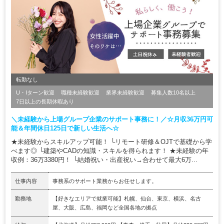
転勤なし
U・Iターン歓迎
職種未経験歓迎
業界未経験歓迎
募集人数10名以上
7日以上の長期休暇あり
＼未経験から上場グループ企業のサポート事務に！／☆月収36万円可
能＆年間休日125日で新しい生活へ☆
★未経験からスキルアップ可能！ └リモート研修＆OJTで基礎から学
べます◎ └建築やCADの知識・スキルを得られます！ ★未経験の年
収例：36万3380円！ └結婚祝い・出産祝い→合わせて最大6万...
仕事内容
事務系のサポート業務からお任せします。
勤務地
【好きなエリアで就業可能】札幌、仙台、東京、横浜、名古
屋、大阪、広島、福岡など全国各地の拠点