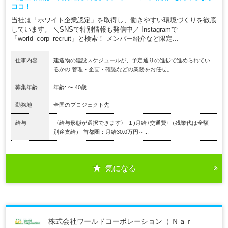
ココ！
当社は「ホワイト企業認定」を取得し、働きやすい環境づくりを徹底
しています。 ＼SNSで特別情報も発信中／ Instagramで
「world_corp_recruit」と検索！ メンバー紹介など限定...
仕事内容
建造物の建設スケジュールが、予定通りの進捗で進められてい
るかの 管理・企画・確認などの業務をお任せ。
募集年齢
年齢: 〜 40歳
勤務地
全国のプロジェクト先
給与
〈給与形態が選択できます〉 １)月給+交通費+（残業代は全額
別途支給） 首都圏：月給30.0万円～...
気になる
株式会社ワールドコーポレーション（ Ｎａｒ