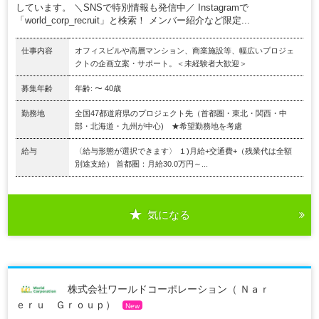
しています。 ＼SNSで特別情報も発信中／ Instagramで
「world_corp_recruit」と検索！ メンバー紹介など限定...
仕事内容
オフィスビルや高層マンション、商業施設等、幅広いプロジェ
クトの企画立案・サポート。＜未経験者大歓迎＞
募集年齢
年齢: 〜 40歳
勤務地
全国47都道府県のプロジェクト先（首都圏・東北・関西・中
部・北海道・九州が中心) ★希望勤務地を考慮
給与
〈給与形態が選択できます〉 １)月給+交通費+（残業代は全額
別途支給） 首都圏：月給30.0万円～...
気になる
株式会社ワールドコーポレーション（ Ｎａｒ
ｅｒｕ Ｇｒｏｕｐ）
New