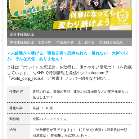
業界未経験歓迎
職種未経験歓迎
学歴不問
PC経験不要
土日祝休み
交通費全額支給
＜未経験から稼げる／研修充実＞怒鳴られる・帰れない・大声で叫
ぶ…そんな文化、ありません！
当社は「ホワイト企業認定」を取得し、働きやすい環境づくりを徹底
しています。 ＼SNSで特別情報も発信中／ Instagramで
「world_corp_recruit」と検索！ メンバー紹介など限定...
仕事内容
書類の作成、書類の整理、建物の写真撮影などの事務作業をお
任せします！
募集年齢
年齢: 〜 40歳
勤務地
全国のプロジェクト先
給与
〈給与形態が選択できます〉 １)月給+交通費+（残業代は全額
別途支給） 首都圏：月給30.0万円～...