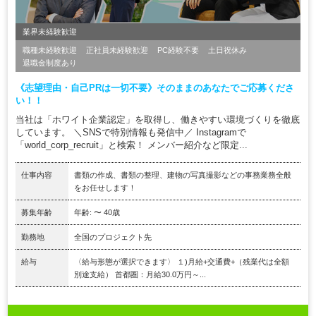
業界未経験歓迎
職種未経験歓迎
正社員未経験歓迎
PC経験不要
土日祝休み
退職金制度あり
《志望理由・自己PRは一切不要》そのままのあなたでご応募くださ
い！！
当社は「ホワイト企業認定」を取得し、働きやすい環境づくりを徹底
しています。 ＼SNSで特別情報も発信中／ Instagramで
「world_corp_recruit」と検索！ メンバー紹介など限定...
仕事内容
書類の作成、書類の整理、建物の写真撮影などの事務業務全般
をお任せします！
募集年齢
年齢: 〜 40歳
勤務地
全国のプロジェクト先
給与
〈給与形態が選択できます〉 １)月給+交通費+（残業代は全額
別途支給） 首都圏：月給30.0万円～...