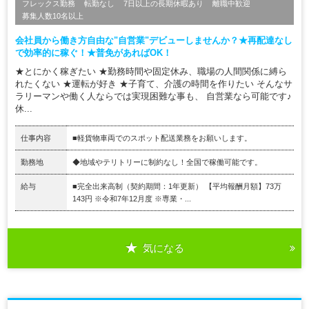
フレックス勤務
転勤なし
7日以上の長期休暇あり
離職中歓迎
募集人数10名以上
会社員から働き方自由な"自営業"デビューしませんか？★再配達なし
で効率的に稼ぐ！★普免があればOK！
★とにかく稼ぎたい ★勤務時間や固定休み、職場の人間関係に縛ら
れたくない ★運転が好き ★子育て、介護の時間を作りたい そんなサ
ラリーマンや働く人ならでは実現困難な事も、 自営業なら可能です♪
休...
仕事内容
■軽貨物車両でのスポット配送業務をお願いします。
勤務地
◆地域やテリトリーに制約なし！全国で稼働可能です。
給与
■完全出来高制（契約期間：1年更新） 【平均報酬月額】73万
143円 ※令和7年12月度 ※専業・...
気になる