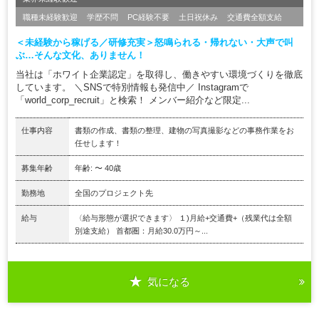
職種未経験歓迎
学歴不問
PC経験不要
土日祝休み
交通費全額支給
＜未経験から稼げる／研修充実＞怒鳴られる・帰れない・大声で叫
ぶ…そんな文化、ありません！
当社は「ホワイト企業認定」を取得し、働きやすい環境づくりを徹底
しています。 ＼SNSで特別情報も発信中／ Instagramで
「world_corp_recruit」と検索！ メンバー紹介など限定...
仕事内容
書類の作成、書類の整理、建物の写真撮影などの事務作業をお
任せします！
募集年齢
年齢: 〜 40歳
勤務地
全国のプロジェクト先
給与
〈給与形態が選択できます〉 １)月給+交通費+（残業代は全額
別途支給） 首都圏：月給30.0万円～...
気になる