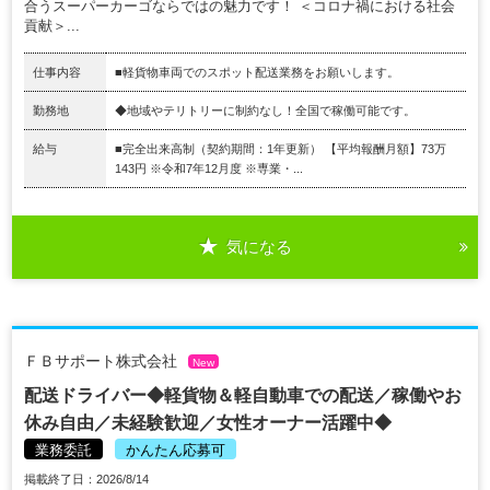
合うスーパーカーゴならではの魅力です！ ＜コロナ禍における社会
貢献＞...
仕事内容
■軽貨物車両でのスポット配送業務をお願いします。
勤務地
◆地域やテリトリーに制約なし！全国で稼働可能です。
給与
■完全出来高制（契約期間：1年更新） 【平均報酬月額】73万
143円 ※令和7年12月度 ※専業・...
気になる
ＦＢサポート株式会社
New
配送ドライバー◆軽貨物＆軽自動車での配送／稼働やお
休み自由／未経験歓迎／女性オーナー活躍中◆
業務委託
かんたん応募可
掲載終了日：2026/8/14