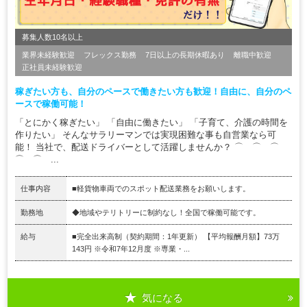
募集人数10名以上
業界未経験歓迎
フレックス勤務
7日以上の長期休暇あり
離職中歓迎
正社員未経験歓迎
稼ぎたい方も、自分のペースで働きたい方も歓迎！自由に、自分のペ
ースで稼働可能！
「とにかく稼ぎたい」 「自由に働きたい」 「子育て、介護の時間を
作りたい」 そんなサラリーマンでは実現困難な事も自営業なら可
能！ 当社で、配送ドライバーとして活躍しませんか？ ⌒ ⌒ ⌒
⌒ ⌒ ...
仕事内容
■軽貨物車両でのスポット配送業務をお願いします。
勤務地
◆地域やテリトリーに制約なし！全国で稼働可能です。
給与
■完全出来高制（契約期間：1年更新） 【平均報酬月額】73万
143円 ※令和7年12月度 ※専業・...
気になる