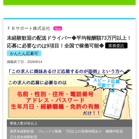
ＦＢサポート株式会社
New
未経験歓迎の配送ドライバー◆平均報酬額73万円以上！
応募に必要なのは9項目！全国で稼働可能◆
業務委託
かんたん応募可
掲載終了日：2026/8/14
募集人数10名以上
業界未経験歓迎
フレックス勤務
7日以上の長期休暇あり
離職中歓迎
正社員未経験歓迎