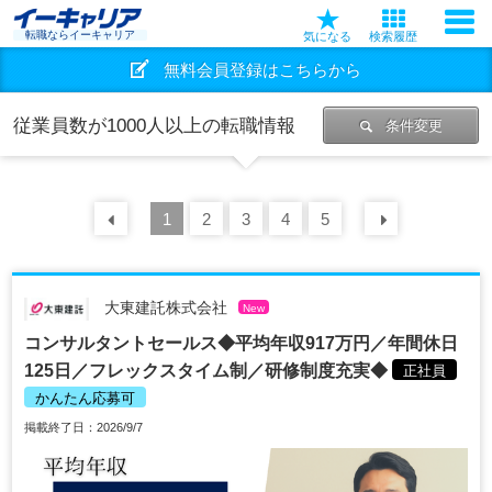
転職ならイーキャリア
気になる
検索履歴
無料会員登録はこちらから
従業員数が1000人以上の転職情報
条件変更
前の
1
30
2
件
3
4
5
次の
30
大東建託株式会社
New
コンサルタントセールス◆平均年収917万円／年間休日
125日／フレックスタイム制／研修制度充実◆
正社員
かんたん応募可
掲載終了日：2026/9/7