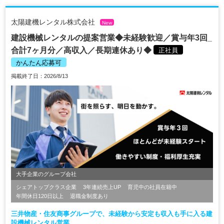
太陽建機レンタル株式会社
New
建設機械レンタルの提案営業◆未経験歓迎／賞与年3回_
合計7ヶ月分／高収入／長期連休あり◆
正社員
かんたん応募可
掲載終了日：2026/8/13
大手企業のグループ会社
シェアトップクラス企業
3年連続売上UP
育児中の社員在籍中
年間休日120日以上
退職金制度あり
三井物産・住友商事グループで、未経験から安定も収入も手に入る建
設機械レンタル営業