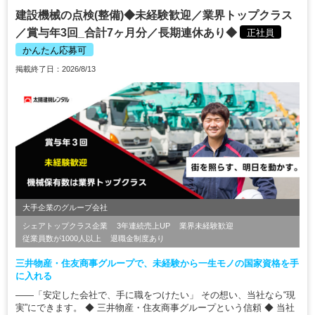
建設機械の点検(整備)◆未経験歓迎／業界トップクラス
／賞与年3回_合計7ヶ月分／長期連休あり◆
正社員
かんたん応募可
掲載終了日：2026/8/13
大手企業のグループ会社
シェアトップクラス企業
3年連続売上UP
業界未経験歓迎
従業員数が1000人以上
退職金制度あり
三井物産・住友商事グループで、未経験から一生モノの国家資格を手
に入れる
――「安定した会社で、手に職をつけたい」 その想い、当社なら“現
実”にできます。 ◆ 三井物産・住友商事グループという信頼 ◆ 当社