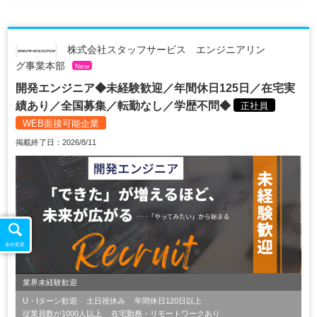
株式会社スタッフサービス エンジニアリン
グ事業本部
New
開発エンジニア◆未経験歓迎／年間休日125日／在宅実
績あり／全国募集／転勤なし／学歴不問◆
正社員
WEB面接可能企業
掲載終了日：2026/8/11
条件変更
業界未経験歓迎
U・Iターン歓迎
土日祝休み
年間休日120日以上
従業員数が1000人以上
在宅勤務・リモートワークあり