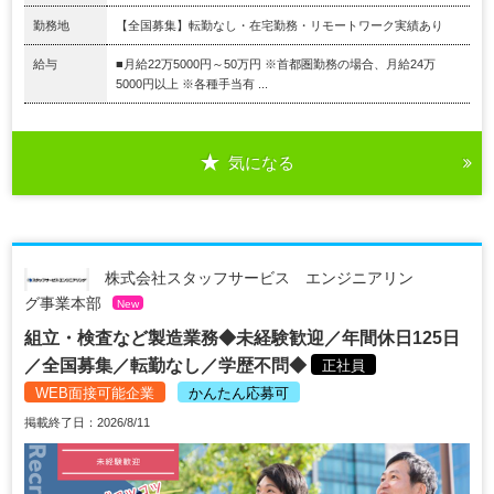
勤務地
【全国募集】転勤なし・在宅勤務・リモートワーク実績あり
給与
■月給22万5000円～50万円 ※首都圏勤務の場合、月給24万
5000円以上 ※各種手当有 ...
気になる
株式会社スタッフサービス エンジニアリン
グ事業本部
New
組立・検査など製造業務◆未経験歓迎／年間休日125日
／全国募集／転勤なし／学歴不問◆
正社員
WEB面接可能企業
かんたん応募可
掲載終了日：2026/8/11