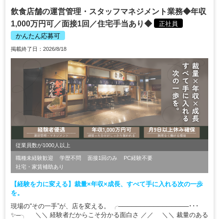
飲食店舗の運営管理・スタッフマネジメント業務◆年収
1,000万円可／面接1回／住宅手当あり◆
正社員
かんたん応募可
掲載終了日：2026/8/18
従業員数が1000人以上
職種未経験歓迎
学歴不問
面接1回のみ
PC経験不要
社宅・家賃補助あり
【経験を力に変える】裁量×年収×成長、すべて手に入れる次の一歩
を。
現場の“その一手”が、店を変える。 ╭────────────────･･･
✨─╮ ＼＼ 経験者だからこそ分かる面白さ ／／ ＼＼ 裁量のある