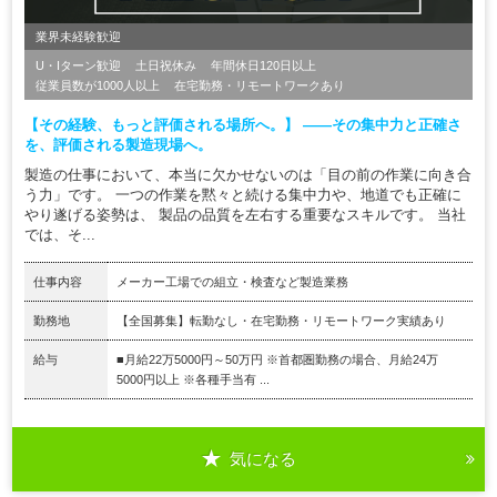
業界未経験歓迎
U・Iターン歓迎
土日祝休み
年間休日120日以上
従業員数が1000人以上
在宅勤務・リモートワークあり
【その経験、もっと評価される場所へ。】 ――その集中力と正確さ
を、評価される製造現場へ。
製造の仕事において、本当に欠かせないのは「目の前の作業に向き合
う力」です。 一つの作業を黙々と続ける集中力や、地道でも正確に
やり遂げる姿勢は、 製品の品質を左右する重要なスキルです。 当社
では、そ...
仕事内容
メーカー工場での組立・検査など製造業務
勤務地
【全国募集】転勤なし・在宅勤務・リモートワーク実績あり
給与
■月給22万5000円～50万円 ※首都圏勤務の場合、月給24万
5000円以上 ※各種手当有 ...
気になる