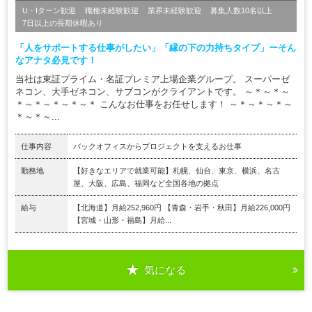
U・Iターン歓迎
職種未経験歓迎
業界未経験歓迎
募集人数10名以上
7日以上の長期休暇あり
「人をサポートする仕事がしたい」「縁の下の力持ちタイプ」ーそん
なアナタ必見です！
当社は東証プライム・名証プレミア上場企業グループ。 スーパーゼ
ネコン、大手ゼネコン、サブコンがクライアントです。 ～＊～＊～
＊～＊～＊～＊～＊ こんなお仕事をお任せします！ ～＊～＊～＊～
＊～＊～...
仕事内容
バックオフィスからプロジェクトを支えるお仕事
勤務地
【好きなエリアで就業可能】札幌、仙台、東京、横浜、名古
屋、大阪、広島、福岡など全国各地の拠点
給与
【北海道】月給252,960円 【青森・岩手・秋田】月給226,000円
【宮城・山形・福島】月給...
気になる