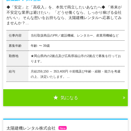
◆「安定」と「高収入」を、本気で両立したいあなたへ◆ 「将来が
不安定な業界は避けたい」 「どうせ働くなら、しっかり稼げる会社
がいい」 そんな想いをお持ちなら、太陽建機レンタルへ応募してみ
ませんか？...
仕事内容
当社取扱商品のPR／建設機械、レンタカー、産業用機械など
募集年齢
年齢: 〜 39歳
勤務地
★岡山県内の2拠点及び広島県福山市の2拠点で募集を行ってお
ります。
給与
月給259,150 ～ 353,400円 ※前職及び年齢・経験・能力を考慮
の上、決定いたします。 ...
気になる
太陽建機レンタル株式会社
New