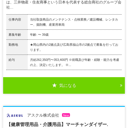
は、三井物産・住友商事という日本を代表する総合商社のグループ会
社...
仕事内容
当社取扱商品のメンテナンス・点検業務／建設機械、レンタカ
ー、掘削機、産業用車両
募集年齢
年齢: 〜 39歳
勤務地
★岡山県内の2拠点及び広島県福山市の2拠点で募集を行ってお
ります。
給与
月給262,350円〜353,400円 ※前職及び年齢・経験・能力を考慮
の上、決定いたします。 ※...
気になる
アスクル株式会社
New
【健康管理用品・介護用品】マーチャンダイザー.