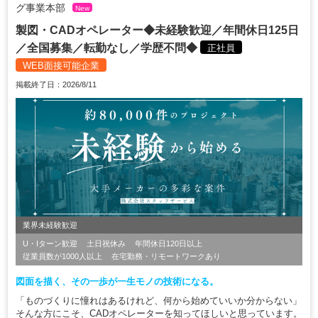
グ事業本部
New
製図・CADオペレーター◆未経験歓迎／年間休日125日
／全国募集／転勤なし／学歴不問◆
正社員
WEB面接可能企業
掲載終了日：2026/8/11
業界未経験歓迎
U・Iターン歓迎
土日祝休み
年間休日120日以上
従業員数が1000人以上
在宅勤務・リモートワークあり
図面を描く、その一歩が一生モノの技術になる。
「ものづくりに憧れはあるけれど、何から始めていいか分からない」
そんな方にこそ、CADオペレーターを知ってほしいと思っています。