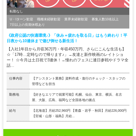
転勤なし
U・Iターン歓迎
職種未経験歓迎
業界未経験歓迎
募集人数10名以上
7日以上の長期休暇あり
《政府公認の快適環境♪》「休み＝疲れを取る日」はもう終わり！平
日夜から10連休まで遊び倒せる新生活！
【入社1年目から月収36万円・年収450万円、さらにこんな生活も】
☆「17時…定時なので帰ります♪」→友達と新作映画のレイトショ
ー！ ☆今月は土日祝で3連休！→憧れのフェスに連日参戦やドラマ全
話...
仕事内容
【アシスタント業務】資料作成・進行のチェック・スタッフの
管理などを担当
勤務地
【好きなエリアで就業可能】札幌、仙台、東京、横浜、名古
屋、大阪、広島、福岡など全国各地の拠点
給与
【北海道】月給252,960円 【青森・岩手・秋田】月給226,000円
【宮城・山形・福島】月給...