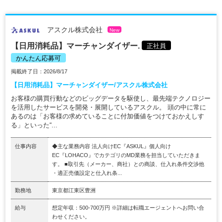
アスクル株式会社
New
【日用消耗品】マーチャンダイザー.
正社員
かんたん応募可
掲載終了日：2026/8/17
【日用消耗品】マーチャンダイザー/アスクル株式会社
お客様の購買行動などのビッグデータを駆使し、最先端テクノロジー
を活用したサービスを開発・展開しているアスクル。 頭の中に常に
あるのは「お客様の求めていることに付加価値をつけておかえしす
る」といった“...
仕事内容
◆主な業務内容 法人向けEC『ASKUL』個人向け
EC『LOHACO』でカテゴリのMD業務を担当していただきま
す。 ■取引先（メーカー、商社）との商談、仕入れ条件交渉他
・適正売価設定と仕入れ条...
勤務地
東京都江東区豊洲
給与
想定年収：500-700万円 ※詳細は転職エージェントへお問い合
わせください。