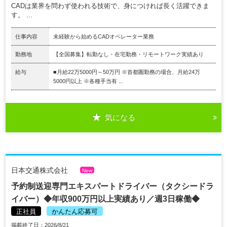
CADは業界を問わず使われる技術で、身につければ長く活躍できま
す。 ...
仕事内容
未経験から始めるCADオペレーター業務
勤務地
【全国募集】転勤なし・在宅勤務・リモートワーク実績あり
給与
■月給22万5000円～50万円 ※首都圏勤務の場合、月給24万
5000円以上 ※各種手当有 ...
気になる
日本交通株式会社
New
予約制送迎専門エキスパートドライバー（タクシードラ
イバー）◆年収900万円以上実績あり／週3日稼働◆
正社員
かんたん応募可
掲載終了日：2026/8/21