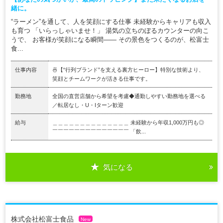
緒に。
“ラーメン”を通して、人を笑顔にする仕事 未経験からキャリアも収入
も育つ 「いらっしゃいませ！」 湯気の立ちのぼるカウンターの向こ
うで、 お客様が笑顔になる瞬間―― その景色をつくるのが、松富士
食...
仕事内容
🍜【“行列ブランド”を支える裏方ヒーロー】特別な技術より、
笑顔とチームワークが活きる仕事です。
勤務地
全国の直営店舗から希望を考慮◆通勤しやすい勤務地を選べる
／転居なし・U・Iターン歓迎
給与
＿＿＿＿＿＿＿＿＿＿＿＿＿＿ 未経験から年収1,000万円も◎
￣￣￣￣￣￣￣￣￣￣￣￣￣￣ 「飲...
気になる
株式会社松富士食品
New