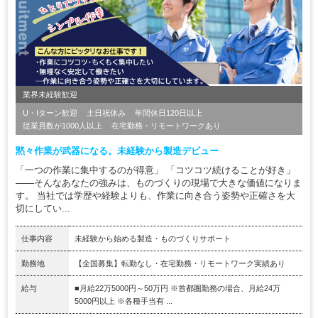
業界未経験歓迎
U・Iターン歓迎
土日祝休み
年間休日120日以上
従業員数が1000人以上
在宅勤務・リモートワークあり
黙々作業が武器になる。未経験から製造デビュー
「一つの作業に集中するのが得意」 「コツコツ続けることが好き」
――そんなあなたの強みは、ものづくりの現場で大きな価値になりま
す。 当社では学歴や経験よりも、作業に向き合う姿勢や正確さを大
切にしてい...
仕事内容
未経験から始める製造・ものづくりサポート
勤務地
【全国募集】転勤なし・在宅勤務・リモートワーク実績あり
給与
■月給22万5000円～50万円 ※首都圏勤務の場合、月給24万
5000円以上 ※各種手当有 ...