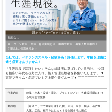
転勤なし
U・Iターン歓迎
産休・育休実績あり
離職中歓迎
募集人数10名以上
7日以上の長期休暇あり
当社では、ベテランのスキル・経験を高く評価します。年齢を理由に
迷う必要はありません！
「生涯現役で活躍したい」そんな経験者に選ばれている当社。 今回
も幅広い年代を視野に入れ、施工管理経験者を募集いたします。 ▼
東証プライム・名証プレミア上場企業グループ▼ ￣￣￣￣￣￣￣￣
￣￣￣￣￣...
仕事内容
建築・土木・設備・電気・プラントなどの、各建設現場におけ
る現場監督業務
勤務地
【希望エリアで就業可能】札幌、仙台、東京、横浜、名古屋、
大阪、広島、福岡をはじめとする全国各地の拠点