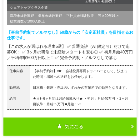
シェアトップクラス企業
職種未経験歓迎
業界未経験歓迎
正社員未経験歓迎
設立20年以上
従業員数が1000人以上
【事前予約制でノルマなし】60歳からの「安定正社員」を目指せるお
仕事です。
【この求人が選ばれる理由5選】 ✅ 普通免許（AT限定可）だけで応
募OK！ ✅ 3ヶ月の研修で未経験スタートも安心◎ ✅ 初月月給40万円
／平均年収600万円以上！ ✅ 完全予約制・ノルマなしで落ち...
仕事内容
【事前予約制】VIP・会社役員専属ドライバーとして、決まっ
た時間・場所への送迎をお任せします。
勤務地
日本橋・銀座・赤坂のいずれかの営業所での勤務となります。
給与
★入社6ヶ月間は月給保障あり★ ・初月：月給40万円 ・2ヶ月
目以降：月給35万円 ■月給：23...
気になる