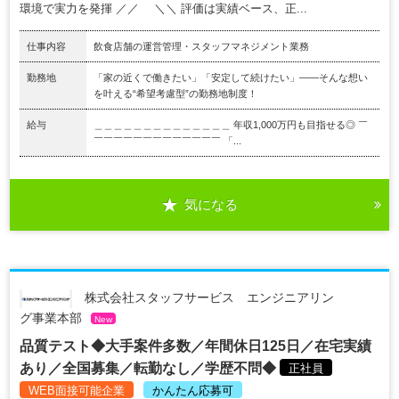
環境で実力を発揮 ／／ ＼＼ 評価は実績ベース、正...
仕事内容
飲食店舗の運営管理・スタッフマネジメント業務
勤務地
「家の近くで働きたい」「安定して続けたい」――そんな想い
を叶える“希望考慮型”の勤務地制度！
給与
＿＿＿＿＿＿＿＿＿＿＿＿＿＿ 年収1,000万円も目指せる◎ ￣
￣￣￣￣￣￣￣￣￣￣￣￣￣ 「...
気になる
株式会社スタッフサービス エンジニアリン
グ事業本部
New
品質テスト◆大手案件多数／年間休日125日／在宅実績
あり／全国募集／転勤なし／学歴不問◆
正社員
WEB面接可能企業
かんたん応募可