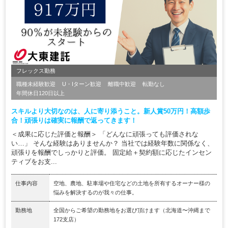
フレックス勤務
職種未経験歓迎
U・Iターン歓迎
離職中歓迎
転勤なし
年間休日120日以上
スキルより大切なのは、人に寄り添うこと。新人賞50万円！高額歩
合！頑張りは確実に報酬で返ってきます！
＜成果に応じた評価と報酬＞ 「どんなに頑張っても評価されな
い…」 そんな経験はありませんか？ 当社では経験年数に関係なく、
頑張りを報酬でしっかりと評価。 固定給＋契約額に応じたインセン
ティブをお支...
仕事内容
空地、農地、駐車場や住宅などの土地を所有するオーナー様の
悩みを解決するのが我々の仕事。
勤務地
全国からご希望の勤務地をお選び頂けます（北海道〜沖縄まで
172支店）