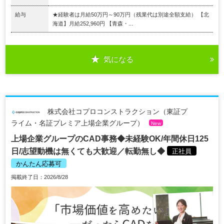
給与
★経験者は月給50万円～90万円（残業代は別途全額支給） 【北
海道】月給252,960円 【青森・...
気になる
株式会社コプロコンストラクション（東証プ
ライム・名証プレミア上場企業グループ）
New
上場企業グループのCAD事務◆未経験OK/年間休日125
日/志望動機は無くても大歓迎／転勤無し◆
正社員
かんたん応募可
掲載終了日：2026/8/28