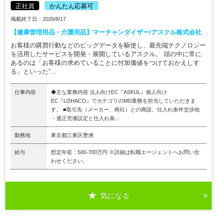
正社員
かんたん応募可
掲載終了日：2026/8/17
【健康管理用品・介護用品】マーチャンダイザー/アスクル株式会社
お客様の購買行動などのビッグデータを駆使し、最先端テクノロジー
を活用したサービスを開発・展開しているアスクル。 頭の中に常に
あるのは「お客様の求めていることに付加価値をつけておかえしす
る」といった“...
仕事内容
◆主な業務内容 法人向けEC『ASKUL』個人向け
EC『LOHACO』でカテゴリのMD業務を担当していただきま
す。 ■取引先（メーカー、商社）との商談、仕入れ条件交渉他
・適正売価設定と仕入れ条...
勤務地
東京都江東区豊洲
給与
想定年収：500-700万円 ※詳細は転職エージェントへお問い合
わせください。
気になる