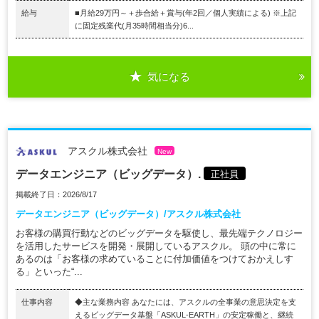
給与
■月給29万円～＋歩合給＋賞与(年2回／個人実績による) ※上記
に固定残業代(月35時間相当分)6...
気になる
アスクル株式会社
New
データエンジニア（ビッグデータ）.
正社員
掲載終了日：2026/8/17
データエンジニア（ビッグデータ）/アスクル株式会社
お客様の購買行動などのビッグデータを駆使し、最先端テクノロジー
を活用したサービスを開発・展開しているアスクル。 頭の中に常に
あるのは「お客様の求めていることに付加価値をつけておかえしす
る」といった“...
仕事内容
◆主な業務内容 あなたには、アスクルの全事業の意思決定を支
えるビッグデータ基盤「ASKUL-EARTH」の安定稼働と、継続