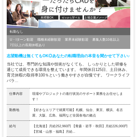
転勤なし
U・Iターン歓迎
職種未経験歓迎
業界未経験歓迎
募集人数10名以上
7日以上の長期休暇あり
志望動機は無くてもOK◎あなたの転職理由の本音を聞かせて下さい♪
当社では、専門的な知識や技術がなくても、 しっかりとした研修を
通じて成長できる環境を整えています。 年間休日125日、土日休み、
育児休暇の取得率100％という働きやすさが自慢です。 ワークライフ
バラ...
仕事内容
現場やプロジェクトの進行状況のサポート業務をお任せしま
す！
勤務地
【好きなエリアで就業可能】札幌、仙台、東京、横浜、名古
屋、大阪、広島、福岡など全国各地の拠点
給与
【北海道】月給252,960円 【青森・岩手・秋田】月給226,000円
【宮城・山形・福島】月給...