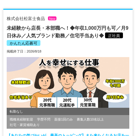
株式会社松富士食品
New
未経験から店長・本部職へ！◆年収1,000万円も可／月9
日休み／人気ブランド勤務／住宅手当あり◆
正社員
かんたん応募可
掲載終了日：2026/8/18
転勤なし
職種未経験歓迎
学歴不問
面接1回のみ
募集人数10名以上
社宅・家賃補助あり
【あなたの気づかいが、最高のトッピング】また来たくなるお店を一