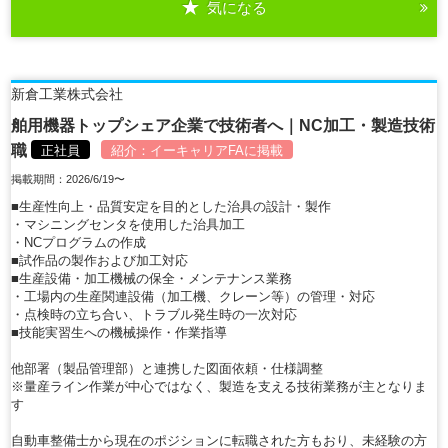
気になる
詳細を見る
新倉工業株式会社
舶用機器トップシェア企業で技術者へ｜NC加工・製造技術
職
正社員
紹介：
イーキャリアFA
に掲載
掲載期間：2026/6/19〜
■生産性向上・品質安定を目的とした治具の設計・製作
・マシニングセンタを使用した治具加工
・NCプログラムの作成
■試作品の製作および加工対応
■生産設備・加工機械の保全・メンテナンス業務
・工場内の生産関連設備（加工機、クレーン等）の管理・対応
・点検時の立ち合い、トラブル発生時の一次対応
■技能実習生への機械操作・作業指導
他部署（製品管理部）と連携した図面依頼・仕様調整
※量産ライン作業が中心ではなく、製造を支える技術業務が主となりま
す
自動車整備士から現在のポジションに転職された方もおり、未経験の方