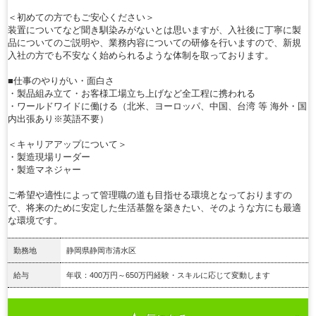
＜初めての方でもご安心ください＞
装置についてなど聞き馴染みがないとは思いますが、入社後に丁寧に製
品についてのご説明や、業務内容についての研修を行いますので、新規
入社の方でも不安なく始められるような体制を取っております。
■仕事のやりがい・面白さ
・製品組み立て・お客様工場立ち上げなど全工程に携われる
・ワールドワイドに働ける（北米、ヨーロッパ、中国、台湾 等 海外・国
内出張あり※英語不要）
＜キャリアアップについて＞
・製造現場リーダー
・製造マネジャー
ご希望や適性によって管理職の道も目指せる環境となっておりますの
で、将来のために安定した生活基盤を築きたい、そのような方にも最適
な環境です。
勤務地
静岡県静岡市清水区
給与
年収：400万円～650万円経験・スキルに応じて変動します