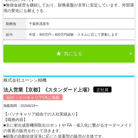
■無借金経営を継続しており、財務基盤が非常に安定しています。外部環
境の変化にも耐えうる…
勤務地
千葉県茂原市
給与
年収：400万円～800万円経験・スキルに応じて変動します
気になる
詳細を見る
株式会社ユーシン精機
法人営業【京都】《スタンダード上場》
正社員
紹介：
イーキャリアFA
に掲載
掲載期間：2026/6/19〜
【パソナキャリア経由での入社実績あり】
【職務内容】
■主に射出成形機用取出ロボットや FA・省人化に繋がるオーダーメイド
の装置の販売を行って頂きます。
■顧客の自動化状況等に応じた提案型の販売が主体です。