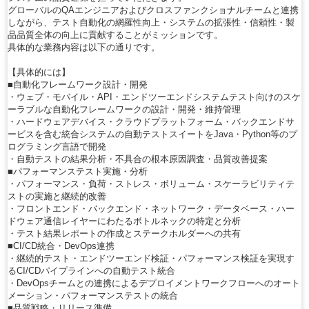
グローバルのQAエンジニアおよびクロスファンクショナルチームと連携
しながら、テスト自動化の網羅性向上・システムの拡張性・信頼性・製
品品質全体の向上に貢献することがミッションです。
具体的な業務内容は以下の通りです。
【具体的には】
■自動化フレームワーク設計・開発
・ウェブ・モバイル・API・エンドツーエンドシステムテスト向けのスケ
ーラブルな自動化フレームワークの設計・開発・維持管理
・ハードウェアデバイス・クラウドプラットフォーム・バックエンドサ
ービスを含む統合システムの自動テストスイートをJava・Python等のプ
ログラミング言語で開発
・自動テストの結果分析・不具合の根本原因調査・品質改善提案
■パフォーマンステスト実施・分析
・パフォーマンス・負荷・ストレス・ボリューム・スケーラビリティテ
ストの実施と継続的改善
・フロントエンド・バックエンド・ネットワーク・データベース・ハー
ドウェア通信レイヤーにわたるボトルネックの特定と分析
・テスト結果レポートの作成とステークホルダーへの共有
■CI/CD統合・DevOps連携
・継続的テスト・エンドツーエンド検証・パフォーマンス検証を実現す
るCI/CDパイプラインへの自動テスト統合
・DevOpsチームとの連携によるデプロイメントワークフローへのオート
メーション・パフォーマンステストの統合
■品質戦略・リリース準備