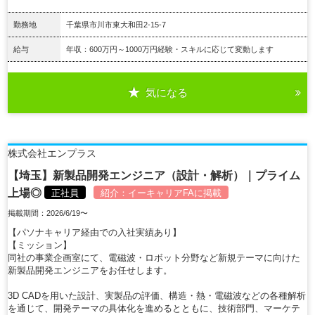
勤務地
千葉県市川市東大和田2-15-7
給与
年収：600万円～1000万円経験・スキルに応じて変動します
気になる
詳細を見る
株式会社エンプラス
【埼玉】新製品開発エンジニア（設計・解析）｜プライム
上場◎
正社員
紹介：
イーキャリアFA
に掲載
掲載期間：2026/6/19〜
【パソナキャリア経由での入社実績あり】
【ミッション】
同社の事業企画室にて、電磁波・ロボット分野など新規テーマに向けた
新製品開発エンジニアをお任せします。
3D CADを用いた設計、実製品の評価、構造・熱・電磁波などの各種解析
を通じて、開発テーマの具体化を進めるとともに、技術部門、マーケテ