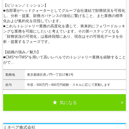
【ビジョン／ミッション】
■当部署がヘッドクォーターとしてグループ会社連結で財務状況を可視化
し、分析・提案、財務ガバナンスの強化に繋げること、また業務の標準
化および集約化を目指しています。
■これらトレジャリー業務の高度化を通じて、将来的にフォワードルッキ
ングな業務を可能にしたいと考えています。その第一ステップとなる
「財務状況の可視化」は最終段階にあり、現在はその可視化データを分
析・提案するフェーズです。
【組織の強み／魅力】
■CMS*やTMS*を用いて高いレベルでのトレジャリー業務を経験すること
がで…
勤務地
東京都港区虎ノ門一丁目17番1号
給与
年収：500万円～800万円経験・スキルに応じて変動します
気になる
詳細を見る
ミネベア株式会社