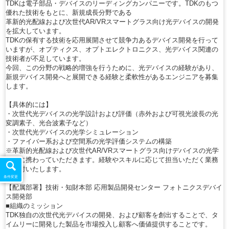
TDKは電子部品・デバイスのリーディングカンパニーです。TDKのもつ
優れた技術をもとに、新規成長分野である
革新的光配線および次世代AR/VRスマートグラス向け光デバイスの開発
を拡大しています。
TDKの保有する技術を応用展開させて競争力あるデバイス開発を行って
いますが、オプティクス、オプトエレクトロニクス、光デバイス関連の
技術者が不足しています。
今回、この分野の戦略的増強を行うために、光デバイスの経験があり、
新規デバイス開発へと展開できる経験と柔軟性があるエンジニアを募集
します。
【具体的には】
・次世代光デバイスの光学設計および評価（赤外および可視光波長の光
変調素子、光合波素子など）
・次世代光デバイスの光学シミュレーション
・ファイバー系および空間系の光学評価システムの構築
※革新的光配線および次世代AR/VRスマートグラス向けデバイスの光学
評価に携わっていただきます。経験やスキルに応じて担当いただく業務
を検討いたします。
条件変更
【配属部署】技術・知財本部 応用製品開発センター フォトニクスデバイ
ス開発部
■組織のミッション
TDK独自の次世代光デバイスの開発、および顧客を創出することで、タ
イムリーに開発した製品を市場投入し顧客へ価値提供することです。