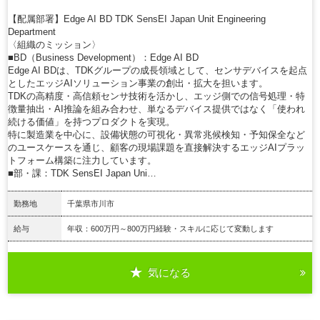
【配属部署】Edge AI BD TDK SensEI Japan Unit Engineering
Department
〈組織のミッション〉
■BD（Business Development）：Edge AI BD
Edge AI BDは、TDKグループの成長領域として、センサデバイスを起点
としたエッジAIソリューション事業の創出・拡大を担います。
TDKの高精度・高信頼センサ技術を活かし、エッジ側での信号処理・特
徴量抽出・AI推論を組み合わせ、単なるデバイス提供ではなく「使われ
続ける価値」を持つプロダクトを実現。
特に製造業を中心に、設備状態の可視化・異常兆候検知・予知保全など
のユースケースを通じ、顧客の現場課題を直接解決するエッジAIプラッ
トフォーム構築に注力しています。
■部・課：TDK SensEI Japan Uni…
勤務地
千葉県市川市
給与
年収：600万円～800万円経験・スキルに応じて変動します
気になる
詳細を見る