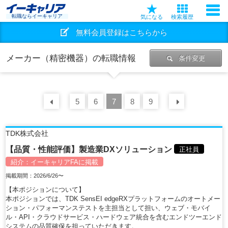
転職ならイーキャリア
気になる
検索履歴
無料会員登録はこちらから
メーカー（精密機器）の転職情報
条件変更
前の
5
30
6
件
7
8
9
次の
30
TDK株式会社
【品質・性能評価】製造業DXソリューション
正社員
紹介：
イーキャリアFA
に掲載
掲載期間：2026/6/26〜
【本ポジションについて】
本ポジションでは、TDK SensEI edgeRXプラットフォームのオートメー
ション・パフォーマンステストを主担当として担い、ウェブ・モバイ
ル・API・クラウドサービス・ハードウェア統合を含むエンドツーエンド
システムの品質確保を担っていただきます。