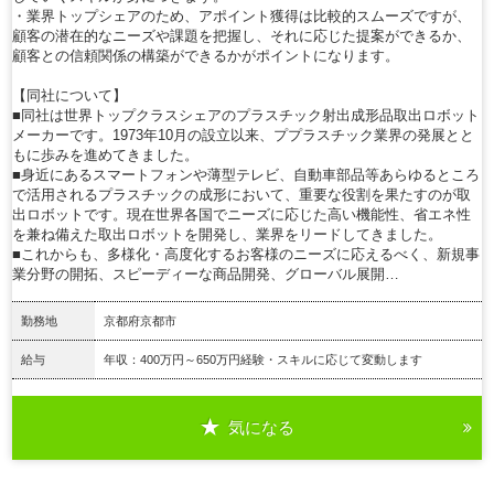
・業界トップシェアのため、アポイント獲得は比較的スムーズですが、
顧客の潜在的なニーズや課題を把握し、それに応じた提案ができるか、
顧客との信頼関係の構築ができるかがポイントになります。
【同社について】
■同社は世界トップクラスシェアのプラスチック射出成形品取出ロボット
メーカーです。1973年10月の設立以来、ププラスチック業界の発展とと
もに歩みを進めてきました。
■身近にあるスマートフォンや薄型テレビ、自動車部品等あらゆるところ
で活用されるプラスチックの成形において、重要な役割を果たすのが取
出ロボットです。現在世界各国でニーズに応じた高い機能性、省エネ性
を兼ね備えた取出ロボットを開発し、業界をリードしてきました。
■これからも、多様化・高度化するお客様のニーズに応えるべく、新規事
業分野の開拓、スピーディーな商品開発、グローバル展開…
勤務地
京都府京都市
給与
年収：400万円～650万円経験・スキルに応じて変動します
気になる
詳細を見る