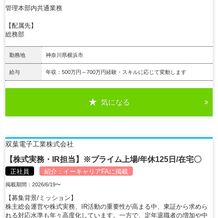
管理本部内共通業務
【配属先】
総務部
勤務地
神奈川県横浜市
給与
年収：500万円～700万円経験・スキルに応じて変動します
気になる
詳細を見る
双葉電子工業株式会社
【株式実務・IR担当】※プライム上場/年休125日/在宅〇
正社員
紹介：
イーキャリアFA
に掲載
掲載期間：2026/6/19〜
【募集背景/ミッション】
株主総会運営や株式実務、IR活動の重要性が高まる中、東証から求めら
れる対応水準も年々高度化しています。一方で、定年退職者の増加や中