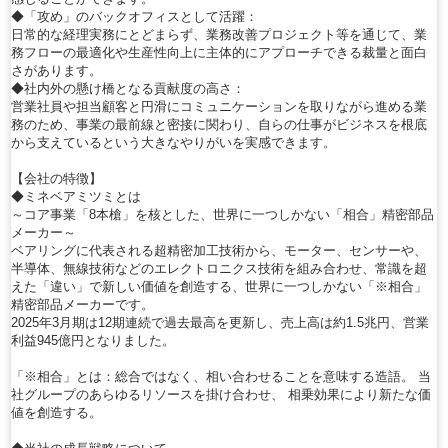
◆「攻め」のバックオフィスとして活躍：
日常的な経理実務にとどまらず、業務改善プロジェクト等を通じて、業
務フローの最適化や生産性向上に主体的にアプローチできる裁量と面白
さがあります。
◆社内外の懸け橋となる貢献度の高さ：
営業社員や担当顧客と円滑にコミュニケーションを取りながら進める業
務のため、事業の最前線と密接に関わり、自らの仕事がビジネスを根底
から支えているという大きなやりがいを実感できます。
【会社の特徴】
◆ミネベアミツミとは
～コア事業「8本槍」を核とした、世界に一つしかない「相合」精密部品
メーカー～
ベアリングに代表される超精密加工技術から、モーター、センサーや、
半導体、無線技術などのエレクトロニクス技術を組み合わせ、常識を超
えた「違い」で新しい価値を創造する、世界に一つしかない「※相合」
精密部品メーカーです。
2025年3月期は12期連続で過去最高を更新し、売上高は約1.5兆円、営業
利益945億円となりました。
「※相合」とは：総合ではなく、相い合わせることを意味する造語。 当
社グループのあらゆるリソースを掛け合わせ、 相乗効果により新たな価
値を創造する。