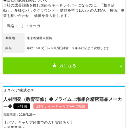
◆当社の成長戦略について
当社の成長戦略を推し進めるキードライバーになるのは、「相合活
動」。多様なバックグラウンド・ 情熱を持つ10万人の人材が、 技術、事
業を相い合わせ、 価値を最大化します。
・戦略（１）：オーガ…
勤務地
東京都港区東新橋
給与
年収：500万円～650万円経験・スキルに応じて変動します
気になる
詳細を見る
ミネベア株式会社
人材開発（教育研修）◆プライム上場相合精密部品メーカ
ー◆
正社員
紹介：
イーキャリアFA
に掲載
掲載期間：2026/6/26〜
【パソナキャリア経由での入社実績あり】
＜募集背景＞