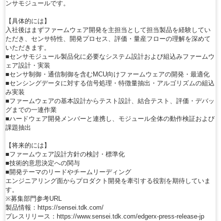
ンサモジュールです。
【具体的には】
入社後はまずファームウェア開発を主担当として担当製品を経験してい
ただき、センサ特性、開発プロセス、評価・量産フローの理解を深めて
いただきます。
■センサモジュール製品化に必要なシステム設計および組込みファームウ
ェア設計・実装
■センサ制御・通信制御を含むMCU向けファームウェアの開発・最適化
■センシングデータに対する信号処理・特徴量抽出・アルゴリズムの組込
み実装
■ファームウェアの基本設計からテスト設計、結合テスト、評価・デバッ
グまでの一連作業
■ハードウェア開発メンバーと連携し、モジュール全体の動作検証および
課題抽出
【将来的には】
■ファームウェア設計方針の検討・標準化
■技術的意思決定への関与
■開発テーマのリードやチームリーディング
エンジニアリング面からプロダクト開発を牽引する役割を期待していま
す。
※募集部門参考URL
製品情報：https://sensei.tdk.com/
プレスリリース：https://www.sensei.tdk.com/edgerx-press-release-jp