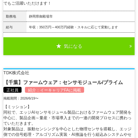
でもご活躍いただけます！
勤務地
静岡県御殿場市
給与
年収：350万円～400万円経験・スキルに応じて変動します
気になる
詳細を見る
TDK株式会社
【千葉】ファームウェア：センサモジュール/プライム
正社員
紹介：
イーキャリアFA
に掲載
掲載期間：2026/6/19〜
【ミッション】
同社で、エッジAIセンサモジュール製品におけるファームウェア開発を
中心に、製品企画～量産・市場導入までの一連の開発プロセスに携わっ
ていただきます。
対象製品は、振動センシングを中心とした物理センサを搭載し、エッジ
側での信号処理・アルゴリズム実装・AI推論を行う組込みシステムやセ