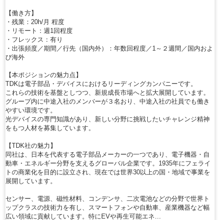
【働き方】
・残業：20h/月 程度
・リモート：週1回程度
・フレックス：有り
・出張頻度／期間／行先（国内外）：年数回程度／1～２週間／国内およ
び海外
【本ポジションの魅力点】
TDKは電子部品・デバイスにおけるリーディングカンパニーです。
これらの技術を基盤としつつ、新規成長市場へと拡大展開しています。
グループ内に中途入社のメンバーが３名おり、中途入社の社員でも働き
やすい環境です。
光デバイスの専門知識があり、新しい分野に挑戦したいチャレンジ精神
をもつ人材を募集しています。
【TDK社の魅力】
同社は、日本を代表する電子部品メーカーの一つであり、電子機器・自
動車・エネルギー分野を支えるグローバル企業です。1935年にフェライ
トの商業化を目的に設立され、現在では世界30以上の国・地域で事業を
展開しています。
センサー、電源、磁性材料、コンデンサ、二次電池などの分野で世界ト
ップクラスの技術力を有し、スマートフォンや自動車、産業機器など幅
広い領域に貢献しています。特にEVや再生可能エネ…