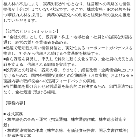
核人材の不足により、実務対応が中心となり、経営層への戦略的な情報
提供が十分に行えていない状況です。そこで、株式実務・IRの経験を持
つ即戦力人材を採用し、業務の高度化への対応と組織体制の強化を推進
していただきます。
【部門のビジョン/ミッション】
■「会社の顔」として、投資家・株主・地域社会・社員との誠実な対話を
通じ、経営の質と企業価値を高める。
■迅速で透明性の高い情報発信と、実効性あるコーポレートガバナンスを
推進し、社会から信頼され続ける企業基盤を構築する。
■自ら課題を発見し、率先して解決に動く文化を育み、全社員の成長と挑
戦を支える、信頼される組織を実現する。
■投資家との対話を「説明の場」ではなく、経営改善・企業価値向上につ
なげるための、国内外機関投資家との定期面談（月次実施）およびSR/IR
面談内容の取締役会への定期フィードバックの実施。
■専門機能を掛け合わせ経営課題を統合的に解決するため、部門最適では
なく、全社最適で動ける組織。
【職務内容】
■ 株式実務
・株主総会の企画～運営（招集通知、株主通信作成、株主総会対応全
般）
・株式関連書類の作成（株主名簿、有価証券報告書、開示文書作成等）
・配当政策立案