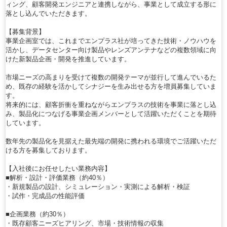
ィング、顧客開発エンジニアと連携しながら、事業として成立する形に
落とし込んでいただきます。
【募集背景】
事業企画室では、これまでエンプラス社が培ってきた技術・ノウハウを
活かし、データセンター向け製品やレンズアンテナなどの複数領域に向
けた新製品企画・開発を推進しています。
市場ニーズの高まりを受けて複数の開発テーマが並行して進んでいるた
め、既存の経験を活かしてシナジーを生み出せる方を増員募集していま
す。
将来的には、顧客折衝を重ねながらエンプラスの技術を事業に落とし込
み、製品化につなげる事業企画メンバーとして活躍いただくことを期待
しています。
数年先の製品化を見据えた最先端の開発に携われる環境でご活躍いただ
ける方を募集しております。
【入社後にお任せしたい業務内容】
■解析・設計・評価業務（約40％）
・新規製品の設計、シミュレーション・実測による解析・検証
・試作・完成品の性能評価
■企画業務（約30％）
・既存顧客ニーズヒアリング、市場・技術情報の収集