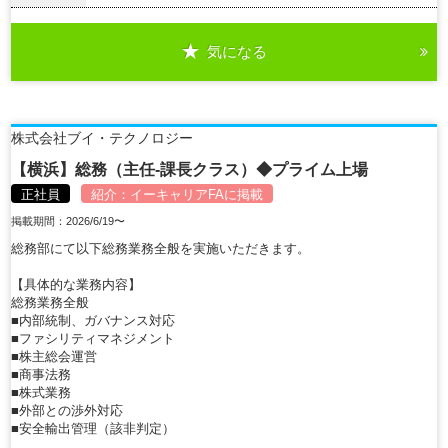
気になる
詳細を見る
株式会社ブイ・テクノロジー
【横浜】総務（主任-課長クラス）◆プライム上場
正社員
紹介：
イーキャリアFA
に掲載
掲載期間：2026/6/19〜
総務部にて以下総務業務全般を実施いただきます。
【具体的な業務内容】
総務業務全般
■内部統制、ガバナンス対応
■ファシリティマネジメント
■株主総会運営
■商事法務
■株式業務
■外部との渉外対応
■安全輸出管理（該非判定）