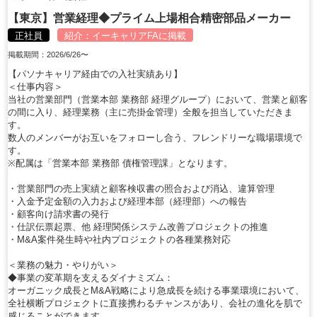
【東京】営業経理◆プライム上場相合精密部品メーカー
正社員
紹介：
イーキャリアFA
に掲載
掲載期間：2026/6/26〜
【パソナキャリア経由での入社実績あり】
＜仕事内容＞
当社の営業部門（営業本部 業務部 経理グループ）において、営業と顧客
の間に入り、経理業務（主に売掛金管理）全般を担当していただきま
す。
数人のメンバーがお互いをフォローし合う、フレンドリーな職場環境で
す。
※配属は「営業本部 業務部 債権管理課」となります。
・営業部門の売上実績と顧客検収書の照合および消込、違算管理
・入金予定金額の入力および経理本部（経理部）への報告
・顧客向け請求書の発行
・仕訳伝票起票、他 経理関係システム改善プロジェクトの推進
・M&A案件発生時や社内プロジェクトの各種業務対応
＜業務の魅力・やりがい＞
◆事業の変革期を支えるダイナミズム：
オーガニック成長とM&A戦略により急成長を続ける事業環境において、
全社横断プロジェクトに直接携わるチャンスがあり、会社の進化を肌で
感じることができます。