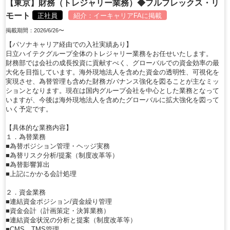
【東京】財務（トレジャリー業務）◆フルフレックス・リ
モート
正社員
紹介：
イーキャリアFA
に掲載
掲載期間：2026/6/26〜
【パソナキャリア経由での入社実績あり】
日立ハイテクグループ全体のトレジャリー業務をお任せいたします。
財務部では会社の成長投資に貢献すべく、グローバルでの資金効率の最
大化を目指しています。海外現地法人を含めた資金の透明性、可視化を
実現させ、為替管理も含めた財務ガバナンス強化を図ることが主なミッ
ションとなります。現在は国内グループ会社を中心とした業務となって
いますが、今後は海外現地法人を含めたグローバルに拡大強化を図って
いく予定です。
【具体的な業務内容】
１．為替業務
■為替ポジション管理・ヘッジ実務
■為替リスク分析/提案（制度改革等）
■為替影響算出
■上記にかかる会計処理
２．資金業務
■連結資金ポジション/資金繰り管理
■資金会計（計画策定・決算業務）
■連結資金状況の分析と提案（制度改革等）
■CMS、TMS管理