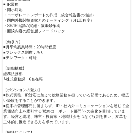
■ IR業務
・開示対応
・コーポレートレポートの作成（統合報告書の検討）
・国内外機関投資家とのミーティング（月1回程度）
・SR/IR面談の実施・議事録作成
・面談内容の経営層フィードバック
【働き方】
■月平均残業時間：20時間程度
■フレックス制度：あり
■テレワーク：可能
【組織構成】
総務法務部
└株式庶務課 6名在籍
【ポジションの魅力】
■株式実務、IR対応に加えて総務業務を担っている部署であるため、幅広
い経験をすることができます。
■従来の管理部門に留まらず、IR・社内外コミュニケーションを通じて企
業価値向上を牽引する“戦略コーポレート部門”への進化を目指していま
す。経営と現場、株主・投資家・地域社会をつなぐ役割を担い、変革を
主体的に推進できる方を求めています。
【同社について】