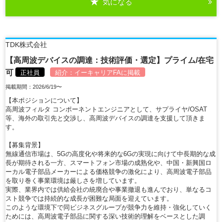
気になる
詳細を見る
TDK株式会社
【高周波デバイスの調達：技術評価・選定】プライム/在宅
可
正社員
紹介：
イーキャリアFA
に掲載
掲載期間：2026/6/19〜
【本ポジションについて】
高周波フィルタ コンポーネントエンジニアとして、サプライヤ/OSAT
等、海外の取引先と交渉し、高周波デバイスの調達を支援して頂きま
す。
【募集背景】
無線通信市場は、5Gの高度化や将来的な6Gの実現に向けて中長期的な成
長が期待される一方、スマートフォン市場の成熟化や、中国・新興国ロ
ーカル電子部品メーカーによる価格競争の激化により、高周波電子部品
を取り巻く事業環境は厳しさを増しています。
実際、業界内では供給会社の統廃合や事業撤退も進んでおり、単なるコ
スト競争では持続的な成長が困難な局面を迎えています。
このような環境下で同ビジネスグループが競争力を維持・強化していく
ためには、高周波電子部品に関する深い技術的理解をベースとした調