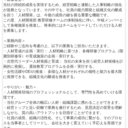
当社の持続的成長を実現するため、経営戦略と連動した人事戦略の強化
が急務となっています。その中でも、社員の能力開発と組織文化の醸成
を担う「人材開発」は、今後の成長の鍵を握る重要な機能です。
この度、人材開発部 教育研修チームの体制強化に伴い、中核メンバーと
して各種施策を推進し、将来的にはチームをリードしていただける人材
を募集します。
＜業務内容＞
ご経験やご志向を考慮の上、以下の業務をご担当いただきます。
・人材育成の企画・実行： 人材戦略に基づき、各種研修プログラム（階
層別研修等）や育成施策の企画・実行する。
・次世代リーダー人材発掘と育成： 当社の未来を担う経営人材候補を計
画的に発掘し、選抜教育プログラムを企画・実行する。
・女性活躍やDEIの推進： 多様な人材がそれぞれの個性と能力を最大限
に発揮できる、組織文化の醸成を推進する。
＜やりがい・魅力＞
・人材開発領域のプロフェッショナルとして、専門性を高めていける環
境です。
・当社グループ全体の幅広い人材・組織課題に携わることができます。
・経営トップと近い距離で業務を遂行するため、意思決定の背景を理解
しながら、質の高いアウトプットを目指すことができます。
・社員の成長、組織の活性化、そして事業の成功に繋がる、そのプロセ
スを当事者としてリードし、会社を大きく変えていく手応えを実感でき