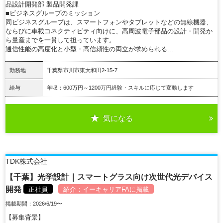
品設計開発部 製品開発課
■ビジネスグループのミッション
同ビジネスグループは、スマートフォンやタブレットなどの無線機器、
ならびに車載コネクティビティ向けに、高周波電子部品の設計・開発か
ら量産までを一貫して担っています。
通信性能の高度化と小型・高信頼性の両立が求められる…
勤務地
千葉県市川市東大和田2-15-7
給与
年収：600万円～1200万円経験・スキルに応じて変動します
気になる
詳細を見る
TDK株式会社
【千葉】光学設計｜スマートグラス向け次世代光デバイス
開発
正社員
紹介：
イーキャリアFA
に掲載
掲載期間：2026/6/19〜
【募集背景】