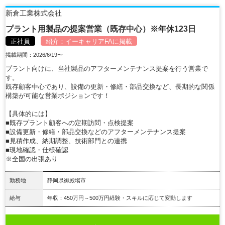
新倉工業株式会社
プラント用製品の提案営業（既存中心）※年休123日
正社員
紹介：
イーキャリアFA
に掲載
掲載期間：2026/6/19〜
プラント向けに、当社製品のアフターメンテナンス提案を行う営業で
す。
既存顧客中心であり、設備の更新・修繕・部品交換など、長期的な関係
構築が可能な営業ポジションです！
【具体的には】
■既存プラント顧客への定期訪問・点検提案
■設備更新・修繕・部品交換などのアフターメンテナンス提案
■見積作成、納期調整、技術部門との連携
■現地確認・仕様確認
※全国の出張あり
勤務地
静岡県御殿場市
給与
年収：450万円～500万円経験・スキルに応じて変動します