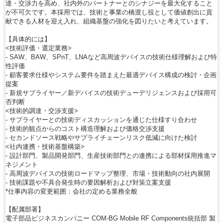
達・交渉力を高め、社内外のパートナーとのシナジーを最大化すること
が不可欠です。本採用では、技術と事業の橋渡し役として価値創出に貢
献できる人材を迎え入れ、組織基盤の強化を図りたいと考えています。
【具体的には】
<技術評価・選定業務>
- SAW、BAW、SPnT、LNAなど高周波デバイスの技術仕様理解および特
性評価
- 顧客要求仕様やシステム要件を踏まえた最適デバイス構成の検討・企画
提案
- 新規サプライヤー／新デバイスの技術デューデリジェンスおよび採用可
否判断
<技術的調達・交渉支援>
- サプライヤーとの技術ディスカッションを通じた仕様すり合わせ
- 技術的観点からのコスト構造理解および価格交渉支援
- セカンドソース戦略やサプライチェーンリスク低減に向けた検討
<社内連携・技術基盤構築>
- 設計部門、製品開発部門、生産技術部門との連携による部材採用推進マ
ネジメント
- 高周波デバイスの技術ロードマップ整理、市場・技術動向の社内展開
- 技術課題や不具合発生時の要因解析および対策立案支援
*仕事内容の変更範囲：会社の定める業務全般
【配属部署】
電子部品ビジネスカンパニー COM-BG Mobile RF Components統括部 製