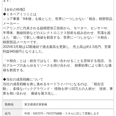
ます。
【会社の特徴】
◆ミネベアミツミとは
～コア事業「8本槍」を核とした、世界に一つしかない「相合」精密部品
メーカー～
ベアリングに代表される超精密加工技術から、モーター、センサーや、
半導体、無線技術などのエレクトロニクス技術を組み合わせ、常識を超
えた「違い」で新しい価値を創造する、世界に一つしかない「※相合」
精密部品メーカーです。
2025年3月期は12期連続で過去最高を更新し、売上高は約1.5兆円、営業
利益945億円となりました。
「※相合」とは：総合ではなく、相い合わせることを意味する造語。 当
社グループのあらゆるリソースを掛け合わせ、 相乗効果により新たな価
値を創造する。
◆当社の成長戦略について
当社の成長戦略を推し進めるキードライバーになるのは、「相合活
動」。多様なバックグラウンド・ 情熱を持つ10万人の人材が、 技術、事
業を相い合わせ、 価値を最大化し…
勤務地
東京都港区東新橋
給与
年収：500万円～750万円経験・スキルに応じて変動します