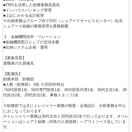
■TMSを活用した財務業務高度化
■インハウスバンキング管理
■上記にかかる会計処理
※出納実務はグループ内でSSC（シェアードサービスセンター）化済。
シェアード組織の業務管理も業務範囲
３．金融機関渉外・リレーション
■金融機関窓口としての交渉全般
■出納システム企画・運用
【募集背景】
退職者の欠員補充
【配属先】
財務本部 財務部
■人数（財務部） 9名 ※2025年時点
└50代部長1名、50代専門部長1名、40代部長代理1名、30代主任1名、30
代担当2名、20代担当2名、事務スタッフ1名
※財務部では主にトレジャリー業務の制度・企画設計、分析業務を中心
におこなっております。
※トレジャリー業務は30代主任と20代担当2名で行っております。オペレ
ーションはシェアド組織（20名の人員規模）へアウトソース化していま
す。