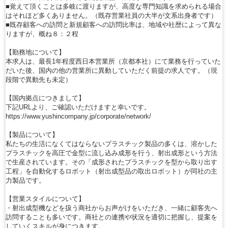
■覚えて頂くことは多岐に渡りますが、高度な専門知識を求められる場合
はそれほど多くありません。（既存営業社員の大半が文系出身者です）
■既存顧客への訪問と新規顧客への訪問比率は、地域や社歴によって異な
りますが、概ね８：２程
【勤務地について】
本求人は、最長1年程度西日本営業所（京都本社）にて業務を行っていた
だいた後、国内の他の営業所に異動していただく前提の求人です。（現
段階で異動先も未定）
【国内拠点につきまして】
下記URLより、ご確認いただけますと幸いです。
https://www.yushincompany.jp/corporate/network/
【製品について】
私たちの生活になくてはならないプラスチック製品の多くは、溶かした
プラスチックを高圧で金型に流し込み成形を行う、射出成形という方法
で生産されています。その「成形されたプラスチックを型から取り出す
工程」を自動化するロボット（射出成型品の取出ロボット）が同社の主
力製品です。
【営業スタイルについて】
・射出成型機などを扱う商社からお声がけをいただき、一緒に顧客先へ
訪問することも多いです。商社との連携や状況を適切に把握し、提案を
していくスキルが身につきます。