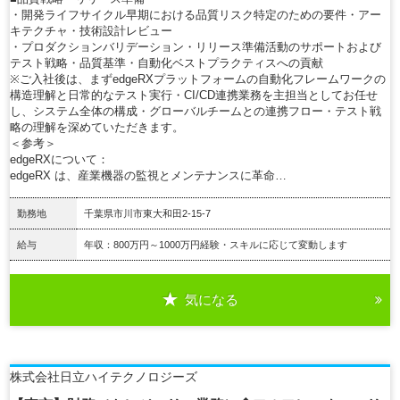
・開発ライフサイクル早期における品質リスク特定のための要件・アー
キテクチャ・技術設計レビュー
・プロダクションバリデーション・リリース準備活動のサポートおよび
テスト戦略・品質基準・自動化ベストプラクティスへの貢献
※ご入社後は、まずedgeRXプラットフォームの自動化フレームワークの
構造理解と日常的なテスト実行・CI/CD連携業務を主担当としてお任せ
し、システム全体の構成・グローバルチームとの連携フロー・テスト戦
略の理解を深めていただきます。
＜参考＞
edgeRXについて：
edgeRX は、産業機器の監視とメンテナンスに革命…
勤務地
千葉県市川市東大和田2-15-7
給与
年収：800万円～1000万円経験・スキルに応じて変動します
気になる
詳細を見る
株式会社日立ハイテクノロジーズ