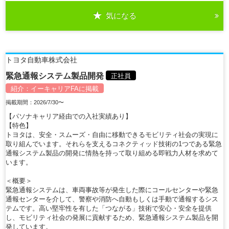
気になる
詳細を見る
トヨタ自動車株式会社
緊急通報システム製品開発
正社員
紹介：
イーキャリアFA
に掲載
掲載期間：2026/7/30〜
【パソナキャリア経由での入社実績あり】
【特色】
トヨタは、安全・スムーズ・自由に移動できるモビリティ社会の実現に
取り組んでいます。それらを支えるコネクティッド技術の1つである緊急
通報システム製品の開発に情熱を持って取り組める即戦力人材を求めて
います。
＜概要＞
緊急通報システムは、車両事故等が発生した際にコールセンターや緊急
通報センターを介して、警察や消防へ自動もしくは手動で通報するシス
テムです。高い堅牢性を有した「つながる」技術で安心・安全を提供
し、モビリティ社会の発展に貢献するため、緊急通報システム製品を開
発しています。