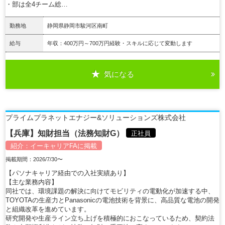
・部は全4チーム総…
勤務地
静岡県静岡市駿河区南町
給与
年収：400万円～700万円経験・スキルに応じて変動します
気になる
詳細を見る
プライムプラネットエナジー&ソリューションズ株式会社
【兵庫】知財担当（法務知財G）
正社員
紹介：
イーキャリアFA
に掲載
掲載期間：2026/7/30〜
【パソナキャリア経由での入社実績あり】
【主な業務内容】
同社では、環境課題の解決に向けてモビリティの電動化が加速する中、
TOYOTAの生産力とPanasonicの電池技術を背景に、高品質な電池の開発
と組織改革を進めています。
研究開発や生産ライン立ち上げを積極的におこなっているため、契約法