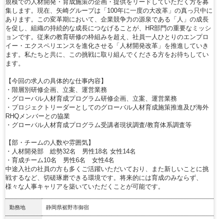
規模での人材開発・育成施策の企画・提供をリードしていただく方を募
集します。現在、矢崎グループは「100年に一度の大改革」の真っ只中に
あります。この変革期において、企業競争力の源泉である「人」の成長
を促し、組織の持続的な成長につなげることが、HR部門の重要なミッシ
ョンです。従来の教育研修の枠組みを超え、社員一人ひとりのエンプロ
イー・エクスペリエンスを進化させる「人材開発改革」を推進していき
ます。私たちと共に、この挑戦に取り組んでくださる方をお待ちしてい
ます。
【今回の求人の具体的な仕事内容】
・階層別研修企画、立案、運営業務
・グローバル人材育成プログラム研修企画、立案、運営業務
・プロジェクトリーダーとしてのグローバル人材育成施策推進及び海外
RHQメンバーとの協業
・グローバル人材育成プログラム受講者現状調査/教育体系調査等
【部・チームの人数や雰囲気】
・人材開発部 総勢32名 男性18名 女性14名
・育成チーム10名 男性6名 女性4名
中途入社の社員の方も多くご活躍いただいており、また新しいことに挑
戦するなど、切磋琢磨できる環境です。将来的には育成のみならず、
様々な人事キャリアを築いていただくことが可能です。
勤務地
静岡県裾野市御宿