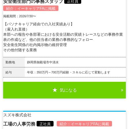
安全衛生部門の事務スタッフ
正社員
紹介：
イーキャリアFA
に掲載
掲載期間：2026/7/30〜
【パソナキャリア経由での入社実績あり】
（雇入れ直後）
本部への報告や各部署における安全活動の実績トレースなどの事務作業
表の作成など、他の担当者の業務の事務的なフォロー
安全衛生関係の社内掲示物の維持管理
その他付随する業務
勤務地
静岡県御殿場市中清水
給与
年収：350万円～700万円経験・スキルに応じて変動します
気になる
詳細を見る
スズキ株式会社
工場の人事労務
正社員
紹介：
イーキャリアFA
に掲載