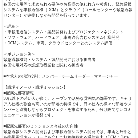
各国の法規等で求められる要件やお客様の使われ方を考慮し、緊急通報
システムを車載通信機（DCM）とクラウド（コールセンターや緊急通報
センター）が連携しながら開発を行っています。
＜詳細＞
・車載用通信システム・製品開発およびプロジェクトマネジメント
・ソフトウェア、ハードウェア、車両適合含むシステム仕様開発
・DCMシステム、車両、クラウドセンターとのシステム評価
＜ポジション例＞
緊急通報機能・システム・製品開発における担当者
各国法規対応や認証取得業務に関わる担当者
■本求人の想定役割：メンバー・チームリーダー・マネージャー
【職場イメージ・職場ミッション】
■配属先部署情報
30代以下の若い人が多く、オープンで活発な雰囲気の部署です。キャリ
ア入社者の割合も高いのが部署の特徴です。日々社内の様々な部署やメ
ンバーと連携しながらプロジェクトを推進するため、分け隔てないコミ
ュニケーションが活発です。
■配属先部署のミッションと今後の方向性
緊急通報システム開発および車載通信システム開発では、車両と外部と
を携帯電話ネットワークを介して無線接続する通信端末（DCM：Data