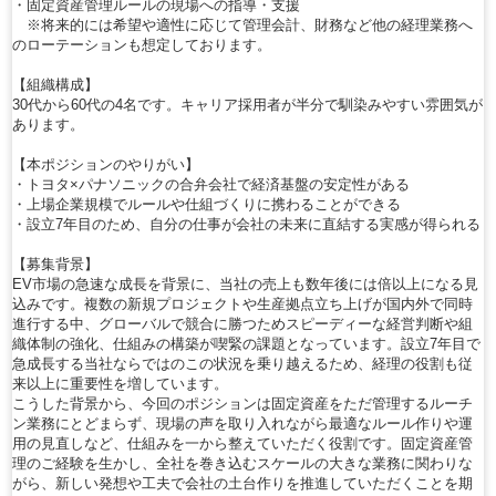
・固定資産管理ルールの現場への指導・支援
※将来的には希望や適性に応じて管理会計、財務など他の経理業務へ
のローテーションも想定しております。
【組織構成】
30代から60代の4名です。キャリア採用者が半分で馴染みやすい雰囲気が
あります。
【本ポジションのやりがい】
・トヨタ×パナソニックの合弁会社で経済基盤の安定性がある
・上場企業規模でルールや仕組づくりに携わることができる
・設立7年目のため、自分の仕事が会社の未来に直結する実感が得られる
【募集背景】
EV市場の急速な成長を背景に、当社の売上も数年後には倍以上になる見
込みです。複数の新規プロジェクトや生産拠点立ち上げが国内外で同時
進行する中、グローバルで競合に勝つためスピーディーな経営判断や組
織体制の強化、仕組みの構築が喫緊の課題となっています。設立7年目で
急成長する当社ならではのこの状況を乗り越えるため、経理の役割も従
来以上に重要性を増しています。
こうした背景から、今回のポジションは固定資産をただ管理するルーチ
ン業務にとどまらず、現場の声を取り入れながら最適なルール作りや運
用の見直しなど、仕組みを一から整えていただく役割です。固定資産管
理のご経験を生かし、全社を巻き込むスケールの大きな業務に関わりな
がら、新しい発想や工夫で会社の土台作りを推進していただくことを期