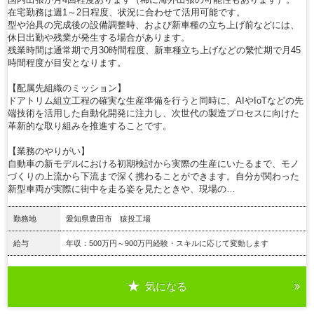
在宅勤務は週1～2日程度、状況に合わせて活用可能です。
型や治具の完成後の設備調整時、および新車種の立ち上げ前などには、
休日出勤や残業が発生する場合があります。
残業時間は通常期で月30時間程度、新車種立ち上げなどの繁忙期で月45
時間程度が目安となります。
【配属先組織のミッション】
ドアトリム組立工程の確実な生産準備を行うと同時に、AIやIoTなどの先
端技術を活用した自動化開発に注力し、次世代の製造プロセスに向けた
革新的な取り組みを推進することです。
【業務のやりがい】
自動車の新モデルにおける初期検討から実際の生産にいたるまで、モノ
づくりの上流から下流まで深く携わることができます。自分が関わった
新型車両が実際に街中を走る姿を見たときや、現場の…
勤務地
愛知県豊田市 猿投工場
給与
年収：500万円～900万円経験・スキルに応じて変動します
気になる
詳細を見る