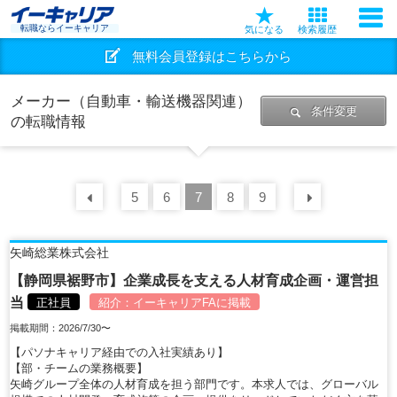
転職ならイーキャリア
気になる
検索履歴
無料会員登録はこちらから
メーカー（自動車・輸送機器関連）
条件変更
の転職情報
前の
5
30
6
件
7
8
9
次の
30
矢崎総業株式会社
【静岡県裾野市】企業成長を支える人材育成企画・運営担
当
正社員
紹介：
イーキャリアFA
に掲載
掲載期間：2026/7/30〜
【パソナキャリア経由での入社実績あり】
【部・チームの業務概要】
矢崎グループ全体の人材育成を担う部門です。本求人では、グローバル