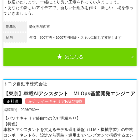
歓迎いたします。一緒により良い工場を作っていきましょう。
・あなたの新しいアイデアで、新しい仕組みを作り、新しい工場を作っ
ていきましょう。
勤務地
静岡県湖西市
給与
年収：500万円～1000万円経験・スキルに応じて変動します
気になる
詳細を見る
トヨタ自動車株式会社
【東京】車載AIアシスタント MLOps基盤開発エンジニア
正社員
紹介：
イーキャリアFA
に掲載
掲載期間：2026/7/30〜
【パソナキャリア経由での入社実績あり】
【特色】
車載AIアシスタントを支えるモデル運用基盤（LLM・機械学習）の中核
コンポーネントを、設計から実装・運用までハンズオンで構築するエン