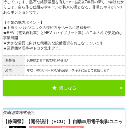
待しています。盤石な経済基盤を有しつつも設立7年目の新しい会社だか
らこそ、自ら作る仕組みやルールが将来の礎となる、非常にやりがいの
あるポジションです。
【企業の魅力ポイント】
★トヨタ×パナソニックの技術力をベースに急成長中
★BEV（電気自動車）とHEV（ハイブリット車）の二本の柱で安定的な
事業展開
★大きな需要に向けた積極的な設備投資をおこなっています
★業界団体理事やトヨタ北米プロ…
勤務地
兵庫県加西市鎮岩町194番地4
給与
年収：600万円～900万円経験・スキルに応じて変動します
気になる
詳細を見る
矢崎総業株式会社
【静岡県】【開発設計（ECU）】自動車用電子制御ユニッ