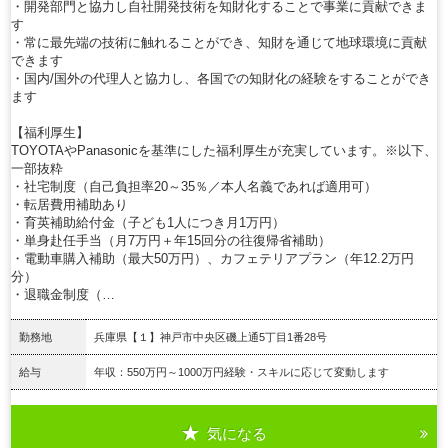
・開発部門と協力し自社開発技術を知財化することで事業に貢献できま
す
・常に最先端の技術に触れることができ、知財を通じて地球環境に貢献
できます
・国内/国外の代理人と協力し、各国での知財化の経験をすることができ
ます
【福利厚生】
TOYOTAやPanasonicを基準にした福利厚生が充実しています。※以下、
一部抜粋
・社宅制度（自己負担率20～35％／本人名義であれば適用可）
・転居費用補助あり
・育英補助給付金（子ども1人につき月1万円）
・単身赴任手当（月7万円＋年15回分の往復帰省補助）
・電動車購入補助（最大50万円）、カフェテリアプラン（年12.2万円
分）
・退職金制度（…
勤務地
兵庫県【１】神戸市中央区磯上通5丁目1番28号
給与
年収：550万円～1000万円経験・スキルに応じて変動します
気になる
詳細を見る