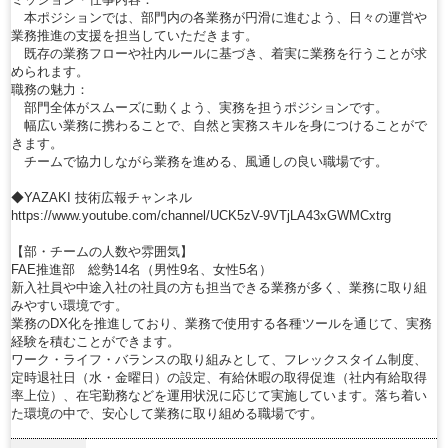
本ポジションでは、部門内の各業務が円滑に進むよう、日々の運営や
業務推進の支援を担当していただきます。
既存の業務フローや社内ルールに基づき、着実に業務を行うことが求
められます。
職務の魅力：
部門全体がスムーズに動くよう、実務を担うポジションです。
幅広い業務に携わることで、自然と実務スキルを身につけることがで
きます。
チームで協力しながら業務を進める、風通しの良い職場です。
◆YAZAKI 技術広報チャンネル
https://www.youtube.com/channel/UCK5zV-9VTjLA43xGWMCxtrg
【部・チームの人数や雰囲気】
FAE推進部 総勢14名（男性9名、女性5名）
新入社員や中途入社の社員の方も担当できる業務が多く、業務に取り組
みやすい環境です。
業務のDX化を推進しており、業務で使用する各種ツールを通じて、実務
経験を積むことができます。
ワーク・ライフ・バランスの取り組みとして、フレックスタイム制度、
定時退社日（水・金曜日）の設定、有給休暇の取得促進（社内有給取得
率上位）、在宅勤務などを運用状況に応じて実施しています。落ち着い
た環境の中で、安心して業務に取り組める職場です。