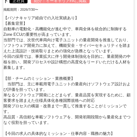
ト
正社員
紹介：
イーキャリアFA
に掲載
掲載期間：2026/7/30〜
【パソナキャリア経由での入社実績あり】
【募集背景】
自動車の電動化・高機能化が進む中で、車両全体を統合的に制御する
Zone ECUの重要性が高まっています。
当部門では、次世代車両向け電子ユニットの量産開発を推進しており、
ソフトウェア開発力に加えて、機能安全・サイバーセキュリティを踏ま
えた上流設計・技術取りまとめの強化が急務となっています。
今回の採用では、事業拡大に伴う開発体制強化を目的に、量産開発の中
核を担い、開発プロセスや設計構想の高度化をリードいただける人材を
募集します。
【部・チームのミッション・業務概要】
当部門は、主に車載用電子ユニットの量産向けソフトウェア設計およ
び評価を担っています。
単なるソフトウェア開発にとどまらず、量産品質を実現するために、顧
客要求を踏まえた仕様具体化各種国際規格への対応
開発プロセスの構築・改善まで一貫して推進することがミッションで
す。
高品質・高信頼な車載ソフトウェアを、開発初期段階から量産化までつ
なぐ役割を担っています。
【今回の求人の具体的なミッション・仕事内容・職務の魅力】