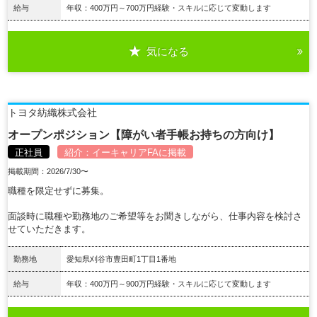
給与
年収：400万円～700万円経験・スキルに応じて変動します
気になる
詳細を見る
トヨタ紡織株式会社
オープンポジション【障がい者手帳お持ちの方向け】
正社員
紹介：
イーキャリアFA
に掲載
掲載期間：2026/7/30〜
職種を限定せずに募集。
面談時に職種や勤務地のご希望等をお聞きしながら、仕事内容を検討さ
せていただきます。
勤務地
愛知県刈谷市豊田町1丁目1番地
給与
年収：400万円～900万円経験・スキルに応じて変動します