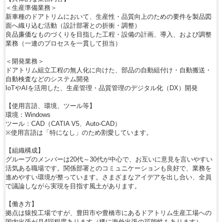
＜生産準備業務＞
新車種のドアトリムにおいて、生産性・品質向上のための要件を製品図
面へ織り込む活動（設計部署との折衝・調整）
良品廉価なものづくりを目指した工程・設備の計画、導入、および調整
業務（一連のプロセスを一貫して担当）
＜開発業務＞
ドアトリム組立工程の無人化に向けた、部品の自動組付け・自動搬送・
自動検査などのシステム開発
IoTやAIを活用した、生産管理・品質管理のデジタル化（DX）開発
【使用言語、環境、ツール等】
環境：Windows
ツール：CAD（CATIA V5、Auto-CAD）
※使用言語は「特になし」のため割愛しています。
【組織構成】
グループのメンバーは20代～30代が中心で、お互いに意見を言いやすい
活気ある職場です。関係部署とのコミュニケーションも良好で、業務を
進めやすい環境が整っています。さまざまなアイデアを出し合い、全員
で議論しながら実現を目指す風土があります。
【働き方】
拠点は猿投工場ですが、豊田市や豊橋市にあるドアトリム生産工場への
国内出張が月4回程度あります（稀に海外出張の可能性もあります）。