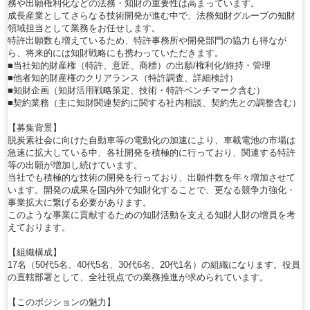
務や出願権利化などの法務・知財の重要性は高まっています。
成長産業としてさらなる技術開発が進む中で、法務知財グループの知財
領域担当として業務をお任せします。
特許出願数も増えているため、特許事務所や開発部門の協力も得なが
ら、将来的には知財戦略にも携わっていただきます。
■当社知的財産権（特許、意匠、商標）の出願/権利化/維持・管理
■他者知的財産権のクリアランス（特許調査、詳細検討）
■知財企画（知財活用戦略策定、技術・特許ベンチマーク含む）
■契約業務（主に知財関連契約に関する社内相談、契約先との調整含む）
【募集背景】
脱炭素社会に向けた自動車等の電動化の加速により、車載電池の市場は
急速に拡大している中、各社開発を積極的に行っており、関連する特許
等の出願が増加し続けています。
当社でも積極的な技術の開発を行っており、出願件数を年々増加させて
います。開発の成果を国内外で知財化することで、更なる競争力強化・
事業拡大に繋げる必要があります。
このような事業に貢献するための知財活動を支える知財人財の増員を考
えております。
【組織構成】
17名（50代5名、40代5名、30代6名、20代1名）の組織になります。役員
の直轄部署として、全社視点での業務推進が求められています。
【このポジションの魅力】