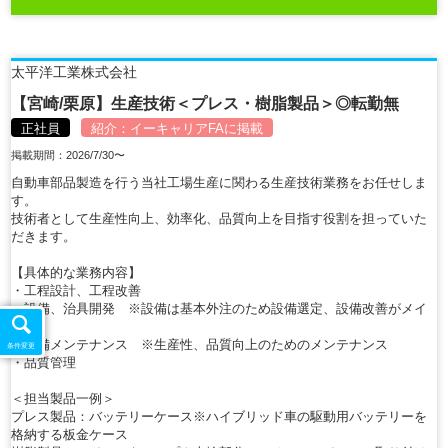
太平洋工業株式会社
【宮崎/栗原】生産技術＜プレス・樹脂製品＞◎転勤無
正社員
紹介：
イーキャリアFA
に掲載
掲載期間：2026/7/30〜
自動車部品製造を行う当社工場生産に関わる生産技術業務をお任せしま
す。
技術者として生産性向上、効率化、品質向上を目指す役割を担っていた
だきます。
【具体的な業務内容】
・工程設計、工程改善
・設備、治具開発 ※設備は基本外注のため設備選定、設備改善がメイ
ン
・設備メンテナンス ※生産性、品質向上のためのメンテナンス
条件変更
・品質管理
＜担当製品一例＞
プレス製品：バッテリーケース※ハイブリッド車の駆動用バッテリーを
格納する板金ケース