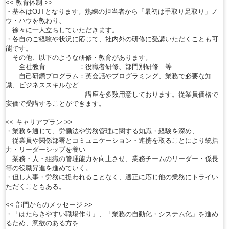
<< 教育体制 >>
・基本はOJTとなります。熟練の担当者から「最初は手取り足取り」ノ
ウ・ハウを教わり、
徐々に一人立ちしていただきます。
・各自のご経験や状況に応じて、社内外の研修に受講いただくことも可
能です。
その他、以下のような研修・教育があります。
全社教育 ：役職者研修、部門別研修 等
自己研鑽プログラム：英会話やプログラミング、業務で必要な知
識、ビジネススキルなど
講座を多数用意しております。従業員価格で
安価で受講することができます。
<< キャリアプラン >>
・業務を通じて、労働法や労務管理に関する知識・経験を深め、
従業員や関係部署とコミュニケーション・連携を取ることにより統括
力・リーダーシップを養い
業務・人・組織の管理能力を向上させ、業務チームのリーダー・係長
等の役職昇進を進めていく。
・但し人事・労務に捉われることなく、適正に応じ他の業務にトライい
ただくこともある。
<< 部門からのメッセージ >>
・「はたらきやすい職場作り」、「業務の自動化・システム化」を進め
るため、意欲のある方を