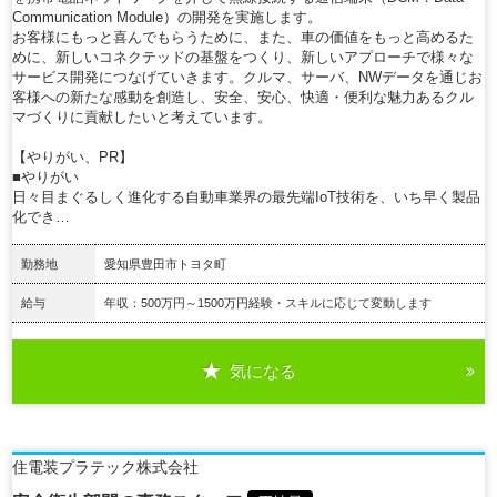
Communication Module）の開発を実施します。
お客様にもっと喜んでもらうために、また、車の価値をもっと高めるた
めに、新しいコネクテッドの基盤をつくり、新しいアプローチで様々な
サービス開発につなげていきます。クルマ、サーバ、NWデータを通じお
客様への新たな感動を創造し、安全、安心、快適・便利な魅力あるクル
マづくりに貢献したいと考えています。
【やりがい、PR】
■やりがい
日々目まぐるしく進化する自動車業界の最先端IoT技術を、いち早く製品
化でき…
勤務地
愛知県豊田市トヨタ町
給与
年収：500万円～1500万円経験・スキルに応じて変動します
気になる
詳細を見る
住電装プラテック株式会社