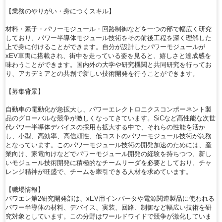
【業務のやりがい・身につくスキル】
材料・素子・パワーモジュール・回路制御などを一つの部で幅広く研究
しており、パワー半導体モジュール技術をその前後工程を深く理解した
上で身に付けることができます。自分が設計したパワーモジュールが
xEV車両に搭載され、街中を走っている姿を見ると、嬉しさと達成感を
味わうことができます。国内外の大学や研究機関と共同研究を行ってお
り、アカデミアとの共創で新しい技術開発を行うことができます。
【募集背景】
自動車の電動化が急拡大し、パワーエレクトロニクスコンポーネント製
品のグローバルな競争が激しくなってきています。SiCなど高性能な次世
代パワー半導体デバイスの採用も拡大する中で、それらの性能を活か
し、小型、高効率、高信頼性、低コストのパワーモジュール技術が急務
となっています。このパワーモジュール技術の開発加速のためには、産
業向け、家電向けなどでパワーモジュール開発の経験を持ちつつ、新し
いモジュール技術開発に積極的なチームリーダを必要としており、チャ
レンジ精神が旺盛で、チームを牽引できる人材を求めています。
【職場情報】
パワエレ第2研究開発部は、xEV用インバータや電源関連製品に使われる
パワー半導体の材料、デバイス、実装、回路、制御など幅広い技術を研
究対象としています。この分野はワールドワイドで競争が激化していま