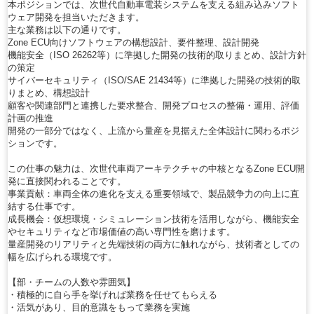
本ポジションでは、次世代自動車電装システムを支える組み込みソフト
ウェア開発を担当いただきます。
主な業務は以下の通りです。
Zone ECU向けソフトウェアの構想設計、要件整理、設計開発
機能安全（ISO 26262等）に準拠した開発の技術的取りまとめ、設計方針
の策定
サイバーセキュリティ（ISO/SAE 21434等）に準拠した開発の技術的取
りまとめ、構想設計
顧客や関連部門と連携した要求整合、開発プロセスの整備・運用、評価
計画の推進
開発の一部分ではなく、上流から量産を見据えた全体設計に関わるポジ
ションです。
この仕事の魅力は、次世代車両アーキテクチャの中核となるZone ECU開
発に直接関われることです。
事業貢献：車両全体の進化を支える重要領域で、製品競争力の向上に直
結する仕事です。
成長機会：仮想環境・シミュレーション技術を活用しながら、機能安全
やセキュリティなど市場価値の高い専門性を磨けます。
量産開発のリアリティと先端技術の両方に触れながら、技術者としての
幅を広げられる環境です。
【部・チームの人数や雰囲気】
・積極的に自ら手を挙げれば業務を任せてもらえる
・活気があり、目的意識をもって業務を実施