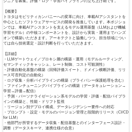
ジニアを募集。評価・ログ・学習パイプラインの立ち上げ期です。
【概要】
トヨタはモビリティカンパニーへの変革に向け、車載AIアシスタントを
中心としたソフトウェアサービスの開発を推進しています。本ポジショ
ンでは、車載AIアシスタントを支えるモデル運用基盤（LLMおよび機械
学習モデル）の中核コンポーネントを、設計から実装・運用までハンズ
オンで構築いただきます。アーキテクトと協働しつつ、担当領域につい
ては自ら技術選定・設計判断を行っていただきます。
【詳細】
・LLMゲートウェイ／プロキシ層の構築・運用（モデルルーティング、
セマンティックキャッシュ、レート制御、コスト可観測性）
・評価自動化基盤の構築（回帰評価スイート、ドメイン横断評価、リリ
ース可否判定の自動化）
・ログ収集・分析パイプラインの構築（プライバシー保護処理を含む）
・ファインチューニングパイプラインの構築（データキュレーション→
学習→評価→配信）
・予測・パーソナライゼーション系モデルの学習・評価・配信パイプラ
インの構築と、性能・ドリフト監視
・リージョン別デプロイ構成、データレジデンシー要件への対応
・プロンプト・設定・モデルのバージョン管理と段階的リリース（CI/CD
for LLM）
・他部門が所管するデータ収集・配信基盤とのインターフェース設計・
調整（データスキーマ、連携仕様の合意）