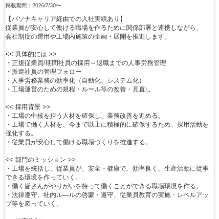
掲載期間：2026/7/30〜
【パソナキャリア経由での入社実績あり】
従業員が安心して働ける職場を作るために関係部署と連携しながら、
会社制度の運用や工場内施策の企画・展開を推進します。
<< 具体的には >>
・正規従業員/期間社員の採用～退職までの人事労務管理
・派遣社員の管理フォロー
・人事労務業務の効率化（自動化、システム化）
・工場運営のための規程・ルール等の改善・見直し
<< 採用背景 >>
・工場の中核を担う人材を確保し、業務改善を進める。
・工場で働く人材を、今まで以上に積極的に確保するため、採用活動を
強化する。
・従業員が安心して働ける職場づくりを推進する。
<< 部門のミッション >>
・工場を統括し、従業員が、安全・健康で、効率良く、生産活動に従事
できる環境を作っていく。
・働く皆さんがやりがいを持って働くことができる職場環境を作る。
・法律遵守、社内ル―ルの啓蒙・遵守、従業員教育の実施・レベルアッ
プ等を図っていく。