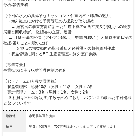
分析/報告業務
【今回の求人の具体的なミッション・仕事内容・職務の魅力】
・海外拠点における予実管理の支援及び取り纏め
→ 経営層の事業方針に沿った年度予算の企画立案及び拠点への帳票
展開と回収/集約、確認会の企画、運営
→ 月例会議の開催（アセアン5拠点、中華圏3拠点）と損益実績状況の
確認/困りごとの吸い上げ
→ 各拠点の損益動向の取り纏めと経営層への報告資料作成
・収益管理に関するECI生産管理室の海外窓口業務
【募集背景】
事業拡大に伴う収益管理体制の強化
【部・チームの人数や雰囲気】
収益管理部 総勢18名（男性：11名、女性：7名）
実計管理チーム：3名（男性：1名、女性：2名）
※ 社員は20～30代が約半数を占めており、バランスの取れた年齢構成
となっています
勤務地
静岡県島田市横井
給与
年収：400万円～700万円経験・スキルに応じて変動します