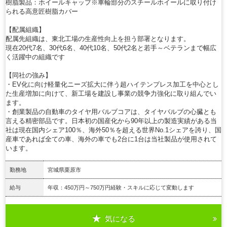
樹脂製品：ホイールキャップ※車輪部分のスチールホイールに取り付け
られる高意匠樹脂カバー
【配属組織】
配属先組織は、東北工場の生産性向上を担う部署となります。
現在20代7名、30代6名、40代10名、50代2名と若手～ベテランまで幅広
く活躍中の組織です
【同社の強み】
・EV化に向け軽量化ニーズ拡大に伴う超ハイテンプレス加工を中心とし
た生産増加に向けて、新工場を建設し事業の競争力強化に取り組んでい
ます。
・創業製品の自動車のタイヤ用バルブコアは、タイヤバルブの心臓とも
言える精密部品です。日本初の国産化から90年以上の製造実績がある当
社は現在国内シェア100％、海外50％を超える世界No.1シェアを誇り、国
産車であれば全ての車、海外の車でも2台に1台は当社製品が使用されて
います。
勤務地
宮城県栗原市
給与
年収：450万円～750万円経験・スキルに応じて変動します
気になる
詳細を見る