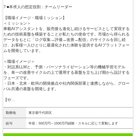
? ■本求人の想定役割：チームリーダー
【職場イメージ・職場ミッション】
＜ミッション＞
車載AIアシスタントを、販売後も進化し続けるサービスとして実現する
ための技術基盤を構築することが私たちの使命です。市場から得られる
データをもとに「ログ収集→評価→改善→配信」のサイクルを回し続
け、お客様一人ひとりに最適化された体験を提供するAIプラットフォー
ムを開発しています。
＜職場イメージ＞
・対話系LLMと、予測・パーソナライゼーション等の機械学習モデル
を、単一の改善サイクルの上で運用する基盤を立ち上げ期から設計する
フェーズです。
・日本・北米・欧州の開発拠点や社内関係部署と連携しながら、グロー
バル共通の基盤を開発します。
【や…
勤務地
東京都千代田区
給与
年収：500万円～1500万円経験・スキルに応じて変動します