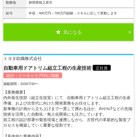
勤務地
静岡県牧之原市
給与
年収：400万円～700万円経験・スキルに応じて変動します
気になる
詳細を見る
トヨタ紡織株式会社
自動車用ドアトリム組立工程の生産技術
正社員
紹介：
イーキャリアFA
に掲載
掲載期間：2026/7/30〜
【業務概要】
内外装生技部（組立生技室）にて、自動車用ドアトリム組立工程の生産
準備、および次世代に向けた開発業務をお任せします。
新車種の計画から立ち上げまで一貫して携わるほか、AIやIoTなどの先端
技術を活用した自動化・無人化開発にも注力しています。
前工程の設計部署や製造現場と連携しながら、次世代の革新的な製造プ
ロセスを構築していく重要な役割です。
【具体的な業務内容】