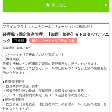
気になる
詳細を見る
プライムプラネットエナジー&ソリューションズ株式会社
経理職（固定資産管理）【加西・姫路】★トヨタ×パナソニ
ック
正社員
紹介：
イーキャリアFA
に掲載
掲載期間：2026/7/30〜
【パソナキャリア経由での入社実績あり】
【職務内容】
設備や機械などの有形固定資産の管理業務をご担当いただきます。
ルーチン業務だけではなく、ルールや仕組みづくりなど上流の業務も担
当いただきます。
●投資管理業務
・投資案件の承認／判断
・投資予算計画の作成、実績管理（取締役会向けの報告）
・リース・賃貸契約の判定（新リース会計基準の対応など）
●現物管理業務
・固定資産（自社資産・他社資産両方）の管理ルール・仕組の改善、全
社的なとりまとめ