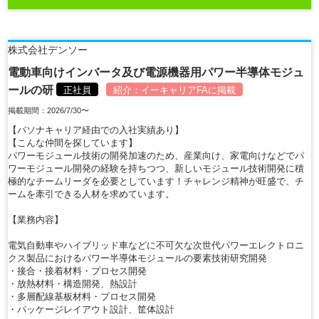
株式会社デンソー
電動車向けインバータ及び電源機器用パワー半導体モジュ
ールの研
正社員
紹介：
イーキャリアFA
に掲載
掲載期間：2026/7/30〜
【パソナキャリア経由での入社実績あり】
【こんな仲間を探しています】
パワーモジュール技術の開発加速のため、産業向け、家電向けなどでパ
ワーモジュール開発の経験を持ちつつ、新しいモジュール技術開発に積
極的なチームリーダを必要としています！チャレンジ精神が旺盛で、チ
ームを牽引できる人材を求めています。
【業務内容】
電気自動車やハイブリッド車などに不可欠な次世代パワーエレクトロニ
クス製品におけるパワー半導体モジュールの要素技術研究開発
・接合・接着材料・プロセス開発
・放熱材料・構造開発、熱設計
・多層配線基板材料・プロセス開発
・パッケージレイアウト設計、筐体設計