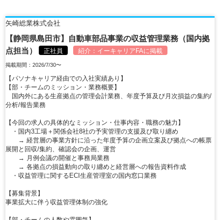
矢崎総業株式会社
【静岡県島田市】自動車部品事業の収益管理業務（国内拠
点担当）
正社員
紹介：
イーキャリアFA
に掲載
掲載期間：2026/7/30〜
【パソナキャリア経由での入社実績あり】
【部・チームのミッション・業務概要】
国内外にある生産拠点の管理会計業務、年度予算及び月次損益の集約/
分析/報告業務
【今回の求人の具体的なミッション・仕事内容・職務の魅力】
・国内3工場＋関係会社8社の予実管理の支援及び取り纏め
→ 経営層の事業方針に沿った年度予算の企画立案及び拠点への帳票
展開と回収/集約、確認会の企画、運営
→ 月例会議の開催と事務局業務
→ 各拠点の損益動向の取り纏めと経営層への報告資料作成
・収益管理に関するECI生産管理室の国内窓口業務
【募集背景】
事業拡大に伴う収益管理体制の強化
【部・チームの人数や雰囲気】