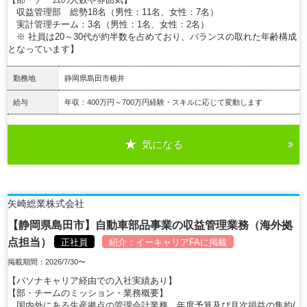
収益管理部 総勢18名（男性：11名、女性：7名）
実計管理チーム：3名（男性：1名、女性：2名）
※ 社員は20～30代が約半数を占めており、バランスの取れた年齢構成
となっています】
勤務地
静岡県島田市横井
給与
年収：400万円～700万円経験・スキルに応じて変動します
気になる
詳細を見る
矢崎総業株式会社
【静岡県島田市】自動車部品事業の収益管理業務（海外拠
点担当）
正社員
紹介：
イーキャリアFA
に掲載
掲載期間：2026/7/30〜
【パソナキャリア経由での入社実績あり】
【部・チームのミッション・業務概要】
国内外にある生産拠点の管理会計業務、年度予算及び月次損益の集約/