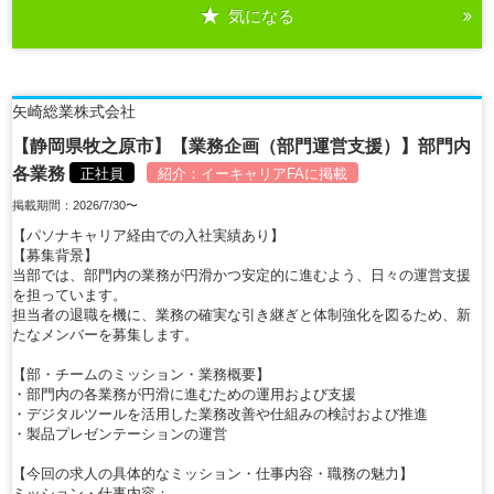
気になる
詳細を見る
矢崎総業株式会社
【静岡県牧之原市】【業務企画（部門運営支援）】部門内
各業務
正社員
紹介：
イーキャリアFA
に掲載
掲載期間：2026/7/30〜
【パソナキャリア経由での入社実績あり】
【募集背景】
当部では、部門内の業務が円滑かつ安定的に進むよう、日々の運営支援
を担っています。
担当者の退職を機に、業務の確実な引き継ぎと体制強化を図るため、新
たなメンバーを募集します。
【部・チームのミッション・業務概要】
・部門内の各業務が円滑に進むための運用および支援
・デジタルツールを活用した業務改善や仕組みの検討および推進
・製品プレゼンテーションの運営
【今回の求人の具体的なミッション・仕事内容・職務の魅力】
ミッション・仕事内容：