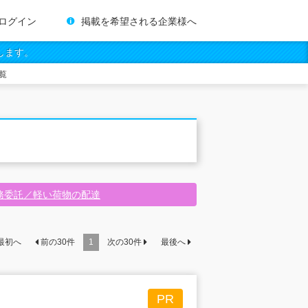
ログイン
掲載を希望される企業様へ
します。
覧
務委託／軽い荷物の配達
最初へ
前の
30
件
1
次の
30
件
最後へ
PR