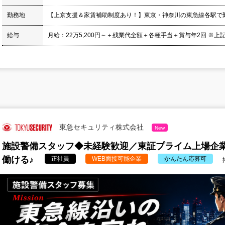
勤務地
【上京支援＆家賃補助制度あり！】東京・神奈川の東急線各駅で
給与
月給：22万5,200円～＋残業代全額＋各種手当＋賞与年2回 ※上記
東急セキュリティ株式会社
New
施設警備スタッフ◆未経験歓迎／東証プライム上場企
働ける♪
正社員
WEB面接可能企業
かんたん応募可