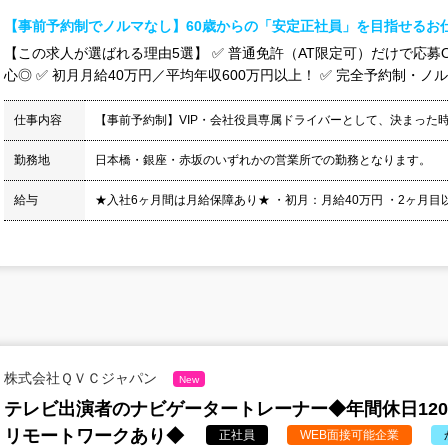
【事前予約制でノルマなし】60歳からの「安定正社員」を目指せるお
【この求人が選ばれる理由5選】 ✅ 普通免許（AT限定可）だけで応募O
心◎ ✅ 初月月給40万円／平均年収600万円以上！ ✅ 完全予約制・ノル
仕事内容
【事前予約制】VIP・会社役員専属ドライバーとして、決まった
勤務地
日本橋・銀座・赤坂のいずれかの営業所での勤務となります。
給与
★入社6ヶ月間は月給保障あり★ ・初月：月給40万円 ・2ヶ月目以降：
株式会社ＱＶＣジャパン
New
テレビ出演者のナビゲータートレーナー◆年間休日12
リモートワークあり◆
正社員
WEB面接可能企業