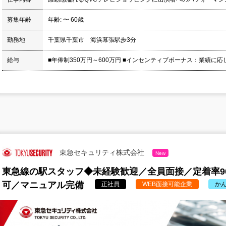
募集年齢
年齢: 〜 60歳
勤務地
千葉県千葉市 海浜幕張駅歩3分
給与
■年俸制350万円～600万円 ■インセンティブボーナス：業績に応じ
東急セキュリティ株式会社
New
東急線の駅スタッフ◆未経験歓迎／全員面接／定着率9
可／マニュアル完備
正社員
WEB面接可能企業
か