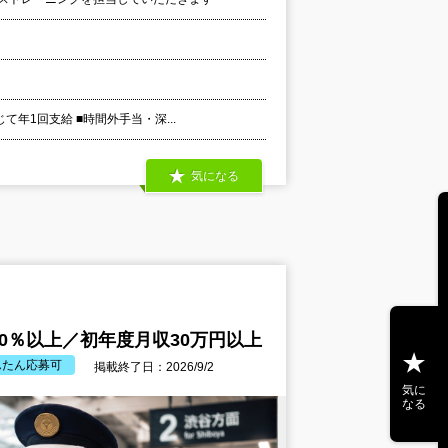
て年1回支給 ■時間外手当・深...
気になる
0％以上／初年度月収30万円以上
んたん応募可
掲載終了日：2026/9/2
気に
なる