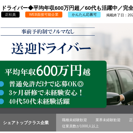
ドライバー◆平均年収600万円超／60代も活躍中／完
正社員
WEB面接可能企業
かんたん応募可
掲載終了日：2026
職種未経験歓迎
業界未経験歓迎
正
シェアトップクラス企業
従業員数が1000人以上