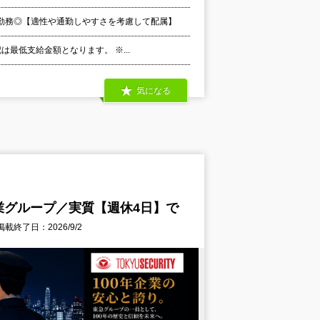
勤務◎【適性や通勤しやすさを考慮して配属】
は最低支給金額となります。 ※...
気になる
業グループ／実質【週休4日】で
掲載終了日：2026/9/2