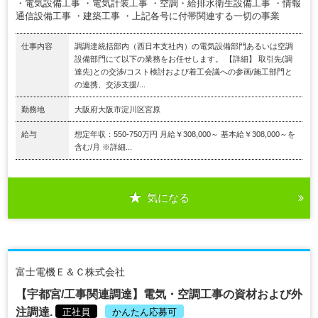
・電気設備工事 ・電気計装工事 ・空調・給排水衛生設備工事 ・情報
通信設備工事 ・建築工事 ・上記各号に付帯関連する一切の事業
仕事内容
調調達統括部内（西日本支社内）の電気設備部門あるいは空調
設備部門にて以下の業務をお任せします。 【詳細】 取引先(調
達先)との交渉/コスト検討および着工会議への参画/施工部門と
の連携、交渉支援/...
勤務地
大阪府大阪市淀川区宮原
給与
想定年収：550-750万円 月給￥308,000～ 基本給￥308,000～を
含む/月 ※詳細...
気になる
富士電機Ｅ＆Ｃ株式会社
【宇都宮/工事関連調達】電気・空調工事の資材および外
注調達.
正社員
かんたん応募可