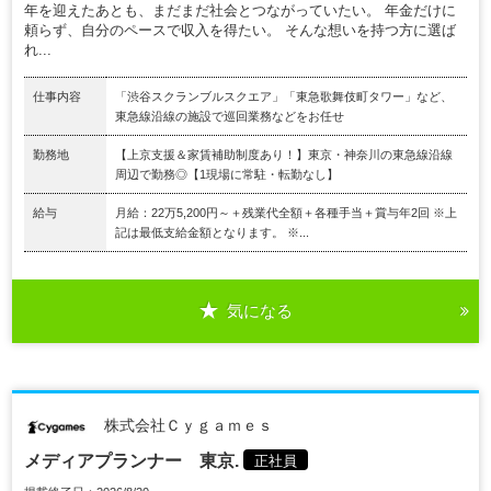
年を迎えたあとも、まだまだ社会とつながっていたい。 年金だけに
頼らず、自分のペースで収入を得たい。 そんな想いを持つ方に選ば
れ...
仕事内容
「渋谷スクランブルスクエア」「東急歌舞伎町タワー」など、
東急線沿線の施設で巡回業務などをお任せ
勤務地
【上京支援＆家賃補助制度あり！】東京・神奈川の東急線沿線
周辺で勤務◎【1現場に常駐・転勤なし】
給与
月給：22万5,200円～＋残業代全額＋各種手当＋賞与年2回 ※上
記は最低支給金額となります。 ※...
気になる
株式会社Ｃｙｇａｍｅｓ
メディアプランナー 東京.
正社員