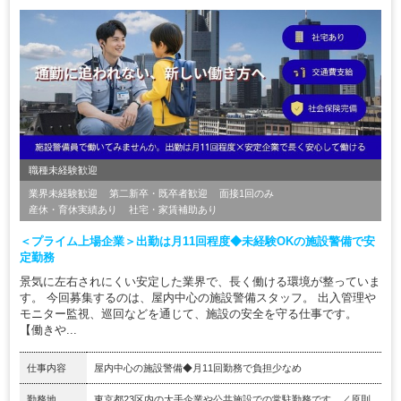
職種未経験歓迎
業界未経験歓迎
第二新卒・既卒者歓迎
面接1回のみ
産休・育休実績あり
社宅・家賃補助あり
＜プライム上場企業＞出勤は月11回程度◆未経験OKの施設警備で安
定勤務
景気に左右されにくい安定した業界で、長く働ける環境が整っていま
す。 今回募集するのは、屋内中心の施設警備スタッフ。 出入管理や
モニター監視、巡回などを通じて、施設の安全を守る仕事です。
【働きや...
仕事内容
屋内中心の施設警備◆月11回勤務で負担少なめ
勤務地
東京都23区内の大手企業や公共施設での常駐勤務です。／原則