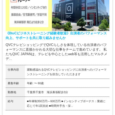
《BtoCビジネストレーニング経験者歓迎》出演者のパフォーマンス
向上、サポートを共に取り組みませんか
QVCテレビショッピングでQVCらしさを体現している出演者のパフ
ォーマンスに直接かかわる大切な仕事をチームで進めています。 私
たちQVC JAPANは、テレビを中心としたweb等も活用したマルチメ
デ...
仕事内容
躍動感溢れるQVCテレビショッピングに出演者へのパフォーマ
ンストレーニングを担当していただきます
募集年齢
年齢: 〜 60歳
勤務地
千葉県千葉市 海浜幕張駅歩3分
給与
■年俸制350万円～600万円 ■インセンティブボーナス：業績に
応じて年1回支給 ■時間外手当・深...