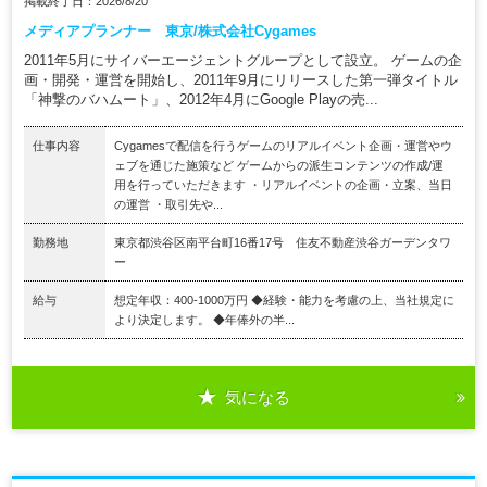
掲載終了日：2026/8/20
メディアプランナー 東京/株式会社Cygames
2011年5月にサイバーエージェントグループとして設立。 ゲームの企
画・開発・運営を開始し、2011年9月にリリースした第一弾タイトル
「神撃のバハムート」、2012年4月にGoogle Playの売...
仕事内容
Cygamesで配信を行うゲームのリアルイベント企画・運営やウ
ェブを通じた施策など ゲームからの派生コンテンツの作成/運
用を行っていただきます ・リアルイベントの企画・立案、当日
の運営 ・取引先や...
勤務地
東京都渋谷区南平台町16番17号 住友不動産渋谷ガーデンタワ
ー
給与
想定年収：400-1000万円 ◆経験・能力を考慮の上、当社規定に
より決定します。 ◆年俸外の半...
気になる