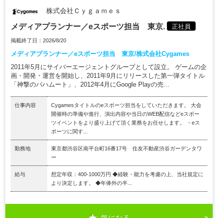
株式会社Ｃｙｇａｍｅｓ
メディアプランナー／eスポーツ担当 東京.
正社員
掲載終了日：2026/8/20
メディアプランナー／eスポーツ担当 東京/株式会社Cygames
2011年5月にサイバーエージェントグループとして設立。 ゲームの企
画・開発・運営を開始し、2011年9月にリリースした第一弾タイトル
「神撃のバハムート」、2012年4月にGoogle Playの売...
仕事内容
Cygamesタイトルのeスポーツ担当をしていただきます。 大会
開催時の準備や進行、演出内容や当日のWEB配信などeスポー
ツイベントをより盛り上げて頂く業務をお任せします。 ・eス
ポーツに関す...
勤務地
東京都渋谷区南平台町16番17号 住友不動産渋谷ガーデンタワ
ー
給与
想定年収：400-1000万円 ◆経験・能力を考慮の上、当社規定に
より決定します。 ◆年俸外の半...
気になる