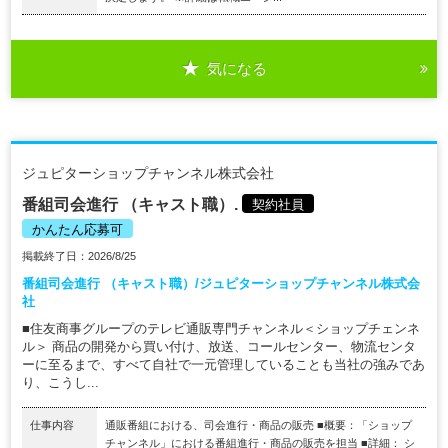
気になる
ジュピターショップチャンネル株式会社
番組司会進行 （キャスト職）.
契約社員
かんたん応募可
掲載終了日：2026/8/25
番組司会進行 （キャスト職）/ジュピターショップチャンネル株式会
社
■住友商事グループのテレビ通販専門チャンネル＜ショップチェンネ
ル＞ 商品の開発から買い付け、放送、コールセンター、物流センタ
ーに至るまで、すべて自社で一元管理していることも当社の強みであ
り、こうし...
仕事内容
通販番組における、司会進行・商品の販売 ■概要：「ショップ
チャンネル」における番組進行・商品の販売を担当 ■詳細： シ