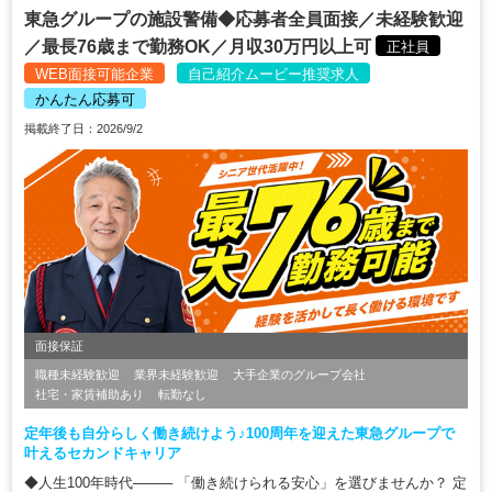
東急グループの施設警備◆応募者全員面接／未経験歓迎
／最長76歳まで勤務OK／月収30万円以上可
正社員
WEB面接可能企業
自己紹介ムービー推奨求人
かんたん応募可
掲載終了日：2026/9/2
面接保証
職種未経験歓迎
業界未経験歓迎
大手企業のグループ会社
社宅・家賃補助あり
転勤なし
定年後も自分らしく働き続けよう♪100周年を迎えた東急グループで
叶えるセカンドキャリア
◆人生100年時代──── 「働き続けられる安心」を選びませんか？ 定