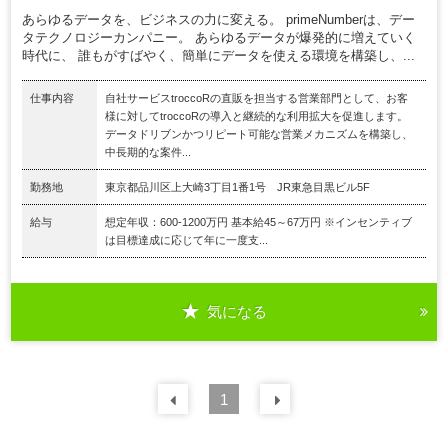
あらゆるデータを、ビジネスの力に変える。 primeNumberは、デー
タテクノロジーカンパニー。 あらゆるデータが爆発的に増えていく
時代に、 誰もがすばやく、簡単にデータを使える環境を構築し、...
仕事内容
自社サービスtroccoRの直販を担当する営業部門として、お客
様に対してtroccoRの導入と継続的な利用拡大を促進します。
データドリブンかつリピート可能な営業メカニズムを構築し、
中長期的な案件...
勤務地
東京都品川区上大崎3丁目1番1号 JR東急目黒ビル5F
給与
想定年収：600-1200万円 基本給45～67万円 ※インセンティブ
は目標達成に応じて年に一度支...
気になる
前の
1
30
件
次の
30
件