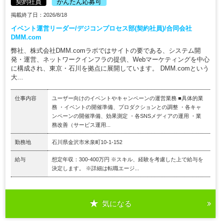
契約社員
かんたん応募可
掲載終了日：2026/8/18
イベント運営リーダー/デジコンプロセス部(契約社員)/合同会社
DMM.com
弊社、株式会社DMM.comラボではサイトの要である、システム開
発・運営、ネットワークインフラの提供、Webマーケティングを中心
に構成され、東京・石川を拠点に展開しています。 DMM.comという
大...
仕事内容
ユーザー向けのイベントやキャンペーンの運営業務 ■具体的業
務 ・イベントの開催準備、プロダクションとの調整 ・各キャ
ンペーンの開催準備、効果測定 ・各SNSメディアの運用 ・業
務改善（サービス運用...
勤務地
石川県金沢市米泉町10-1-152
給与
想定年収：300-400万円 ※スキル、経験を考慮した上で給与を
決定します。 ※詳細は転職エージ...
気になる