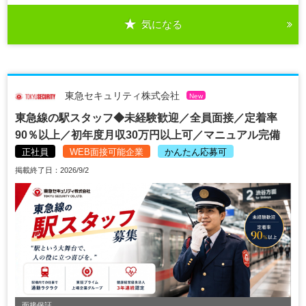
気になる
東急セキュリティ株式会社
New
東急線の駅スタッフ◆未経験歓迎／全員面接／定着率
90％以上／初年度月収30万円以上可／マニュアル完備
正社員
WEB面接可能企業
かんたん応募可
掲載終了日：2026/9/2
面接保証