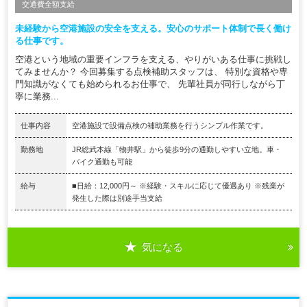
交通費全額支給
未経験から空港施設の安全を支える。安心のサポート体制で長く働け
る仕事です。
空港という地域の重要インフラを支える、やりがいある仕事に挑戦し
てみませんか？ 今回募集する点検補助スタッフは、 特別な資格や専
門知識がなくても始められるお仕事で、 先輩社員が同行しながら丁
寧に業務...
仕事内容
空港施設で設備点検の補助業務を行うシンプル作業です。
勤務地
JR総武本線「物井駅」から徒歩9分の通勤しやすい立地。車・
バイク通勤も可能
給与
■日給：12,000円～ ※経験・スキルに応じて優遇あり ※残業が
発生した際は別途手当支給
気になる