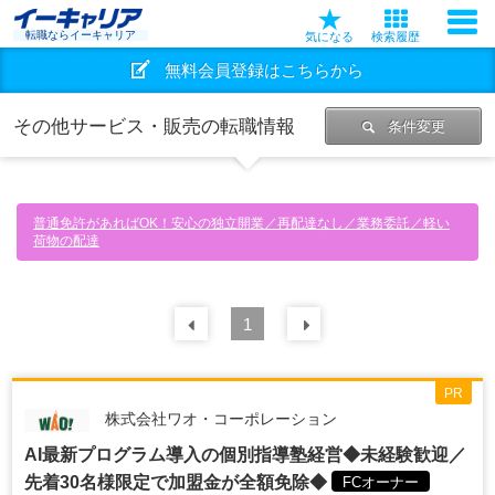
転職ならイーキャリア
気になる
検索履歴
無料会員登録はこちらから
その他サービス・販売の転職情報
条件変更
普通免許があればOK！安心の独立開業／再配達なし／業務委託／軽い
荷物の配達
前の
1
30
件
次の
30
件
PR
株式会社ワオ・コーポレーション
AI最新プログラム導入の個別指導塾経営◆未経験歓迎／
先着30名様限定で加盟金が全額免除◆
FCオーナー