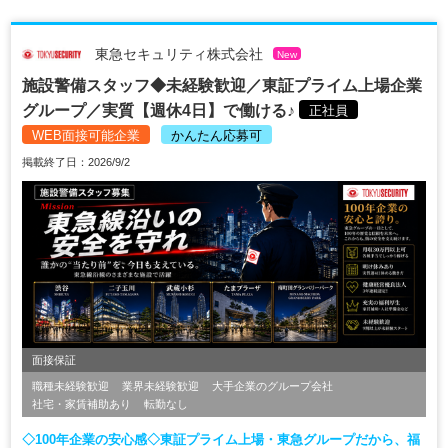
東急セキュリティ株式会社
New
施設警備スタッフ◆未経験歓迎／東証プライム上場企業
グループ／実質【週休4日】で働ける♪
正社員
WEB面接可能企業
かんたん応募可
掲載終了日：2026/9/2
面接保証
職種未経験歓迎
業界未経験歓迎
大手企業のグループ会社
社宅・家賃補助あり
転勤なし
◇100年企業の安心感◇東証プライム上場・東急グループだから、福