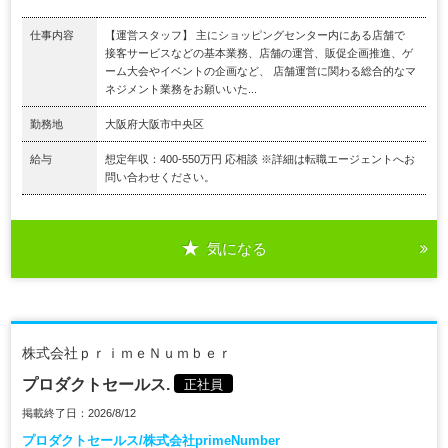
仕事内容
【運営スタッフ】 主にショッピングセンター内にある店舗で
接客サービスなどの基本業務、店舗の運営、販促企画推進、ゲ
ーム大会やイベントの企画など、 店舗運営に関わる総合的なマ
ネジメント業務をお願いいた...
勤務地
大阪府大阪市中央区
給与
想定年収：400-550万円 応相談 ※詳細は転職エージェントへお
問い合わせください。
気になる
株式会社ｐｒｉｍｅＮｕｍｂｅｒ
プロダクトセールス.
正社員
掲載終了日：2026/8/12
プロダクトセールス/株式会社primeNumber