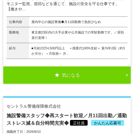
モニター監視、巡回などを通じて、施設の安全を守る仕事です。
【働きや...
仕事内容
屋内中心の施設警備◆月11回勤務で負担少なめ
勤務地
東京都23区内の大手企業や公共施設での常駐勤務です。／原則
直行直帰！
給与
■月給23万4,500円以上 ＋残業代100%支給＋ 賞与年2回（約3
か月分） ＜月収例＞ 月...
気になる
セントラル警備保障株式会社
施設警備スタッフ◆再スタート歓迎／月11回出勤／通勤
ストレス減＆自分時間充実◆
正社員
かんたん応募可
掲載終了日：2026/8/10