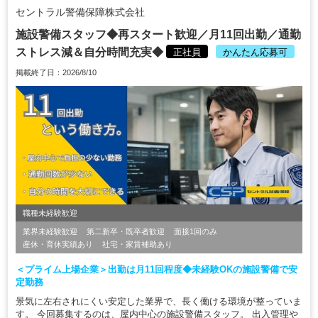
セントラル警備保障株式会社
施設警備スタッフ◆再スタート歓迎／月11回出勤／通勤
ストレス減＆自分時間充実◆
正社員
かんたん応募可
掲載終了日：2026/8/10
職種未経験歓迎
業界未経験歓迎
第二新卒・既卒者歓迎
面接1回のみ
産休・育休実績あり
社宅・家賃補助あり
＜プライム上場企業＞出勤は月11回程度◆未経験OKの施設警備で安
定勤務
景気に左右されにくい安定した業界で、長く働ける環境が整っていま
す。 今回募集するのは、屋内中心の施設警備スタッフ。 出入管理や