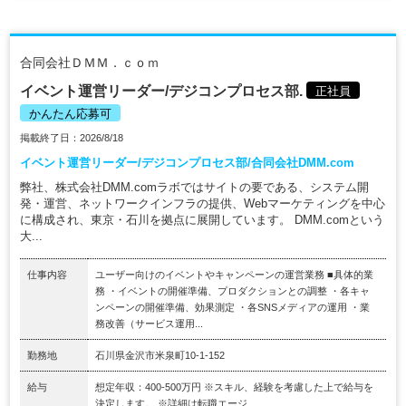
合同会社ＤＭＭ．ｃｏｍ
イベント運営リーダー/デジコンプロセス部.
正社員
かんたん応募可
掲載終了日：2026/8/18
イベント運営リーダー/デジコンプロセス部/合同会社DMM.com
弊社、株式会社DMM.comラボではサイトの要である、システム開
発・運営、ネットワークインフラの提供、Webマーケティングを中心
に構成され、東京・石川を拠点に展開しています。 DMM.comという
大...
仕事内容
ユーザー向けのイベントやキャンペーンの運営業務 ■具体的業
務 ・イベントの開催準備、プロダクションとの調整 ・各キャ
ンペーンの開催準備、効果測定 ・各SNSメディアの運用 ・業
務改善（サービス運用...
勤務地
石川県金沢市米泉町10-1-152
給与
想定年収：400-500万円 ※スキル、経験を考慮した上で給与を
決定します。 ※詳細は転職エージ...