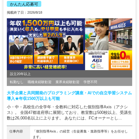
かんたん応募可
掲載終了日：2026/8/18
設立20年以上
転勤なし
職種未経験歓迎
業界未経験歓迎
学歴不問
大手企業と共同開発のプログラミング講座・AIでの自立学習システム
導入★年収1500万以上も可能
小・中・高校生の全学年・全教科に対応した個別指導Axis（アクシ
ス）。 全国47都道府県に展開しており、教室数は500校以上、受講生
数は26,000名以上に上ります。 あなたには、FCオーナーとし...
仕事内容
「個別指導Axis」の経営（生徒募集・進路指導等）をお任せし
ます。