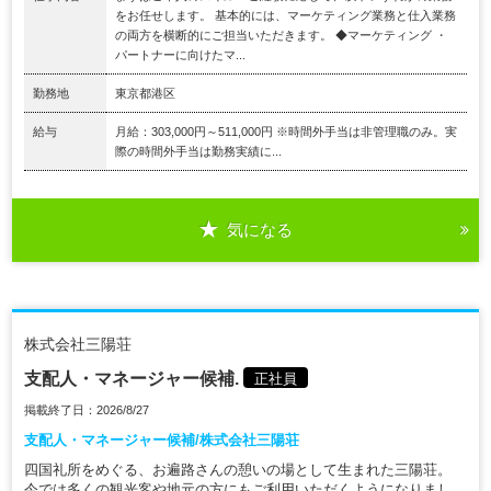
をお任せします。 基本的には、マーケティング業務と仕入業務
の両方を横断的にご担当いただきます。 ◆マーケティング ・
パートナーに向けたマ...
勤務地
東京都港区
給与
月給：303,000円～511,000円 ※時間外手当は非管理職のみ。実
際の時間外手当は勤務実績に...
気になる
株式会社三陽荘
支配人・マネージャー候補.
正社員
掲載終了日：2026/8/27
支配人・マネージャー候補/株式会社三陽荘
四国礼所をめぐる、お遍路さんの憩いの場として生まれた三陽荘。
今では多くの観光客や地元の方にもご利用いただくようになりまし