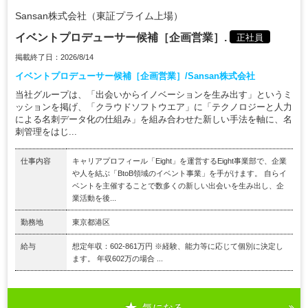
Sansan株式会社（東証プライム上場）
イベントプロデューサー候補［企画営業］.
正社員
掲載終了日：2026/8/14
イベントプロデューサー候補［企画営業］/Sansan株式会社
当社グループは、「出会いからイノベーションを生み出す」というミ
ッションを掲げ、「クラウドソフトウエア」に「テクノロジーと人力
による名刺データ化の仕組み」を組み合わせた新しい手法を軸に、名
刺管理をはじ...
仕事内容
キャリアプロフィール「Eight」を運営するEight事業部で、企業
や人を結ぶ「BtoB領域のイベント事業」を手がけます。 自らイ
ベントを主催することで数多くの新しい出会いを生み出し、企
業活動を後...
勤務地
東京都港区
給与
想定年収：602-861万円 ※経験、能力等に応じて個別に決定し
ます。 年収602万の場合 ...
気になる