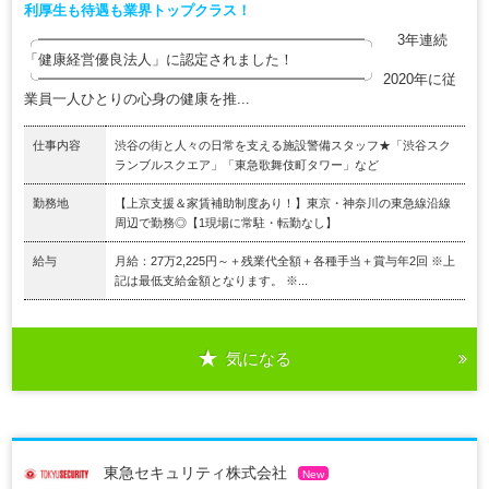
利厚生も待遇も業界トップクラス！
╭━━━━━━━━━━━━━━━━━━━━━━━╮ 3年連続
「健康経営優良法人」に認定されました！
╰━━━━━━━━━━━━━━━━━━━━━━━╯ 2020年に従
業員一人ひとりの心身の健康を推...
仕事内容
渋谷の街と人々の日常を支える施設警備スタッフ★「渋谷スク
ランブルスクエア」「東急歌舞伎町タワー」など
勤務地
【上京支援＆家賃補助制度あり！】東京・神奈川の東急線沿線
周辺で勤務◎【1現場に常駐・転勤なし】
給与
月給：27万2,225円～＋残業代全額＋各種手当＋賞与年2回 ※上
記は最低支給金額となります。 ※...
気になる
東急セキュリティ株式会社
New