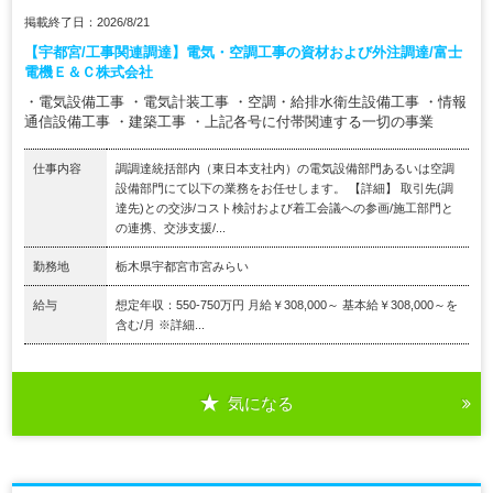
掲載終了日：2026/8/21
【宇都宮/工事関連調達】電気・空調工事の資材および外注調達/富士
電機Ｅ＆Ｃ株式会社
・電気設備工事 ・電気計装工事 ・空調・給排水衛生設備工事 ・情報
通信設備工事 ・建築工事 ・上記各号に付帯関連する一切の事業
仕事内容
調調達統括部内（東日本支社内）の電気設備部門あるいは空調
設備部門にて以下の業務をお任せします。 【詳細】 取引先(調
達先)との交渉/コスト検討および着工会議への参画/施工部門と
の連携、交渉支援/...
勤務地
栃木県宇都宮市宮みらい
給与
想定年収：550-750万円 月給￥308,000～ 基本給￥308,000～を
含む/月 ※詳細...
気になる