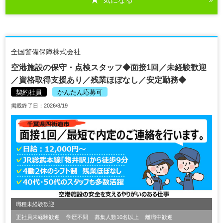
全国警備保障株式会社
空港施設の保守・点検スタッフ◆面接1回／未経験歓迎
／資格取得支援あり／残業ほぼなし／安定勤務◆
契約社員
かんたん応募可
掲載終了日：2026/8/19
職種未経験歓迎
正社員未経験歓迎
学歴不問
募集人数10名以上
離職中歓迎