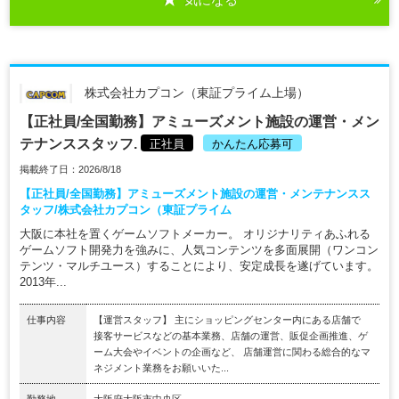
株式会社カプコン（東証プライム上場）
【正社員/全国勤務】アミューズメント施設の運営・メン
テナンススタッフ.
正社員
かんたん応募可
掲載終了日：2026/8/18
【正社員/全国勤務】アミューズメント施設の運営・メンテナンスス
タッフ/株式会社カプコン（東証プライム
大阪に本社を置くゲームソフトメーカー。 オリジナリティあふれる
ゲームソフト開発力を強みに、人気コンテンツを多面展開（ワンコン
テンツ・マルチユース）することにより、安定成長を遂げています。
2013年...
仕事内容
【運営スタッフ】 主にショッピングセンター内にある店舗で
接客サービスなどの基本業務、店舗の運営、販促企画推進、ゲ
ーム大会やイベントの企画など、 店舗運営に関わる総合的なマ
ネジメント業務をお願いいた...
勤務地
大阪府大阪市中央区