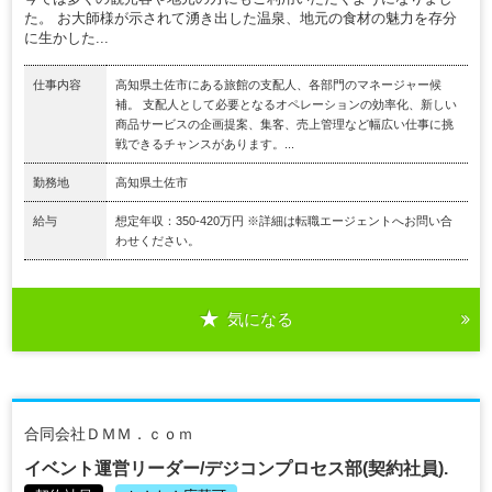
た。 お大師様が示されて湧き出した温泉、地元の食材の魅力を存分
に生かした...
仕事内容
高知県土佐市にある旅館の支配人、各部門のマネージャー候
補。 支配人として必要となるオペレーションの効率化、新しい
商品サービスの企画提案、集客、売上管理など幅広い仕事に挑
戦できるチャンスがあります。...
勤務地
高知県土佐市
給与
想定年収：350-420万円 ※詳細は転職エージェントへお問い合
わせください。
気になる
合同会社ＤＭＭ．ｃｏｍ
イベント運営リーダー/デジコンプロセス部(契約社員).