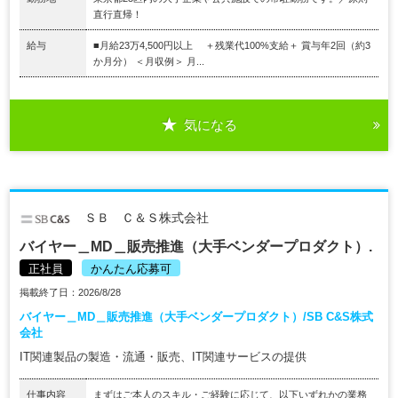
直行直帰！
給与
■月給23万4,500円以上 ＋残業代100%支給＋ 賞与年2回（約3
か月分） ＜月収例＞ 月...
気になる
ＳＢ Ｃ＆Ｓ株式会社
バイヤー＿MD＿販売推進（大手ベンダープロダクト）.
正社員
かんたん応募可
掲載終了日：2026/8/28
バイヤー＿MD＿販売推進（大手ベンダープロダクト）/SB C&S株式
会社
IT関連製品の製造・流通・販売、IT関連サービスの提供
仕事内容
まずはご本人のスキル・ご経験に応じて、以下いずれかの業務