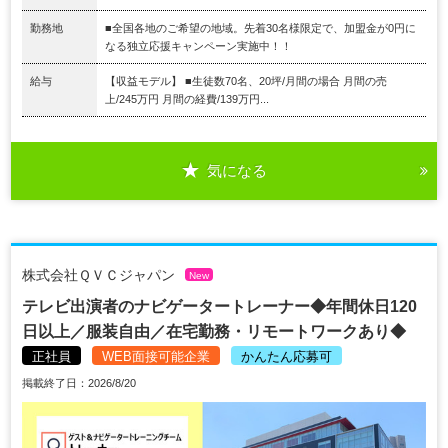
勤務地
■全国各地のご希望の地域。先着30名様限定で、加盟金が0円に
なる独立応援キャンペーン実施中！！
給与
【収益モデル】 ■生徒数70名、20坪/月間の場合 月間の売
上/245万円 月間の経費/139万円...
気になる
株式会社ＱＶＣジャパン
New
テレビ出演者のナビゲータートレーナー◆年間休日120
日以上／服装自由／在宅勤務・リモートワークあり◆
正社員
WEB面接可能企業
かんたん応募可
掲載終了日：2026/8/20