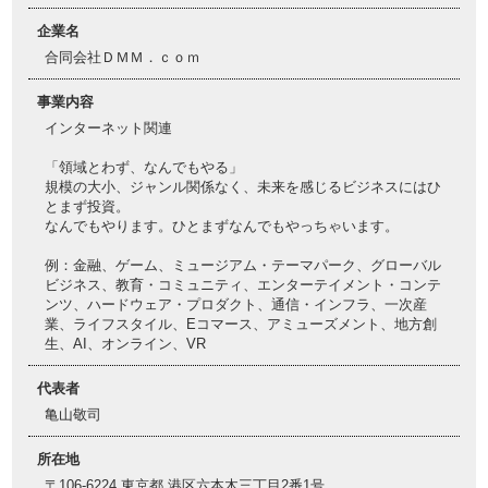
企業名
合同会社ＤＭＭ．ｃｏｍ
事業内容
インターネット関連
「領域とわず、なんでもやる」
規模の大小、ジャンル関係なく、未来を感じるビジネスにはひ
とまず投資。
なんでもやります。ひとまずなんでもやっちゃいます。
例：金融、ゲーム、ミュージアム・テーマパーク、グローバル
ビジネス、教育・コミュニティ、エンターテイメント・コンテ
ンツ、ハードウェア・プロダクト、通信・インフラ、一次産
業、ライフスタイル、Eコマース、アミューズメント、地方創
生、AI、オンライン、VR
代表者
亀山敬司
所在地
〒106-6224 東京都 港区六本木三丁目2番1号