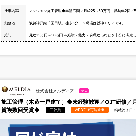
仕事内容
マンション施工管理◆年齢不問／月給25～50万円＋賞与年2回／5
勤務地
阪急神戸線「園田駅」徒歩3分 ※現場は阪神エリアです。
給与
月給25万円～50万円 ※経験・能力・前職給与などを十分に考
株式会社メルディア
New
施工管理（木造一戸建て）◆未経験歓迎／OJT研修／
賞複数回受賞◆
正社員
WEB面接可能企業
掲載終了日：20