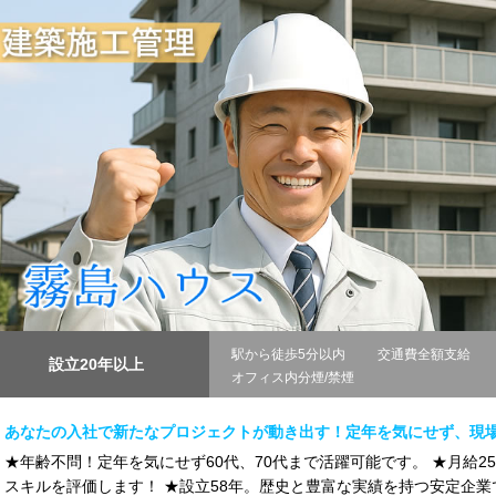
駅から徒歩5分以内
交通費全額支給
設立20年以上
オフィス内分煙/禁煙
あなたの入社で新たなプロジェクトが動き出す！定年を気にせず、現
★年齢不問！定年を気にせず60代、70代まで活躍可能です。 ★月給2
スキルを評価します！ ★設立58年。歴史と豊富な実績を持つ安定企業です