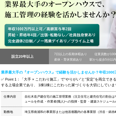
7日以上の長期休暇あり
従業員数が100
設立20年以上
産休・育休実績あり
駅から徒歩5分以
業界最大手の『オープンハウス』で経験を活かしませんか？年収1000
✅ Point 1：「大手 × こだわり施工」で“やりがい”と“安定”を両
する上場企業であり、 1棟1棟にこだわった家づくりを大切にしています。
仕事内容
自社木造戸建住宅の施工管理業務（注文住宅と建売住宅の割合は半
ュールを作成 ・作業者(職人)への指揮・監督 ・建築スケジュールの
勤務地
埼玉県南浦和の事業部または他首都圏内の各事業部（渋谷・錦糸