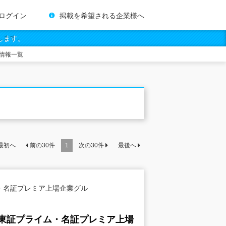
ログイン
掲載を希望される企業様へ
します。
情報一覧
最初へ
前の
30
件
1
次の
30
件
最後へ
・名証プレミア上場企業グル
東証プライム・名証プレミア上場