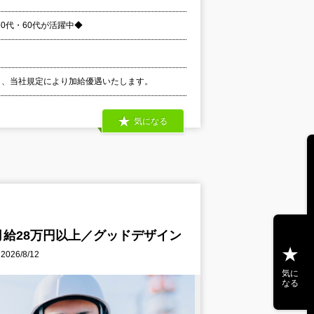
0代・60代が活躍中◆
慮し、当社規定により加給優遇いたします。
気になる
月給28万円以上／グッドデザイン
26/8/12
気に
なる