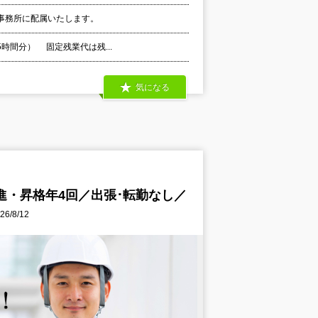
事務所に配属いたします。
5時間分） 固定残業代は残...
気になる
進・昇格年4回／出張･転勤なし／
/8/12