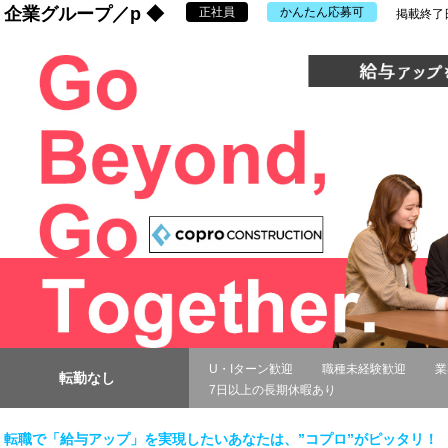
企業グループ／p ◆
正社員
かんたん応募可
掲載終了日：
U・Iターン歓迎
職種未経験歓迎
業
転勤なし
7日以上の長期休暇あり
転職で「給与アップ」を実現したいあなたは、”コプロ”がピッタリ！