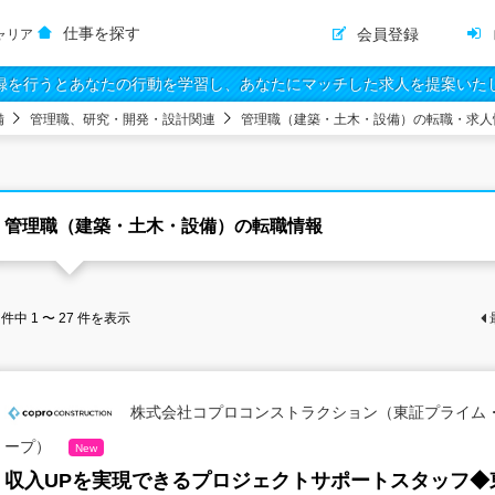
仕事を探す
会員登録
ャリア
録を行うとあなたの行動を学習し、あなたにマッチした求人を提案いた
備
管理職、研究・開発・設計関連
管理職（建築・土木・設備）の転職・求人
管理職（建築・土木・設備）の転職情報
件中
1 〜 27
件を表示
株式会社コプロコンストラクション（東証プライム
ープ）
New
収入UPを実現できるプロジェクトサポートスタッフ◆