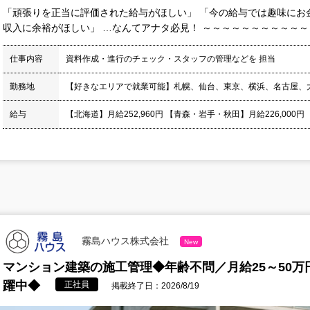
「頑張りを正当に評価された給与がほしい」 「今の給与では趣味にお
収入に余裕がほしい」 …なんてアナタ必見！ ～～～～～～～～～～～～
仕事内容
資料作成・進行のチェック・スタッフの管理などを 担当
勤務地
【好きなエリアで就業可能】札幌、仙台、東京、横浜、名古屋、
給与
【北海道】月給252,960円 【青森・岩手・秋田】月給226,000円
霧島ハウス株式会社
New
マンション建築の施工管理◆年齢不問／月給25～50万円
躍中◆
正社員
掲載終了日：2026/8/19