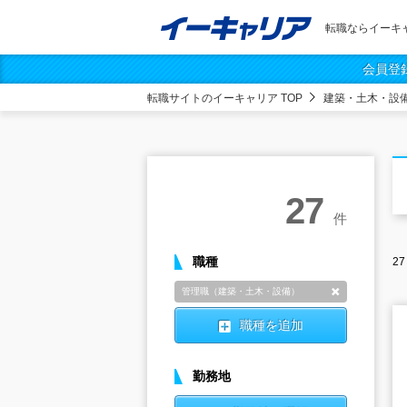
転職ならイーキ
会員登
転職サイトのイーキャリア TOP
建築・土木・設
27
件
職種
27
管理職（建築・土木・設備）
削除
職種を追加
勤務地